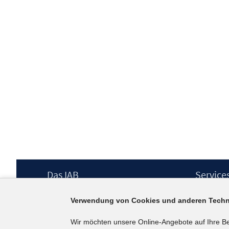
Footer
Das IAB
Service
Inhalt
Institut für Arbeitsmarkt- und
Presse
Verwendung von Cookies und anderen Techn
Berufsforschung (IAB) – unser Leitbild
IAB-Newsl
Institutsleitung
Kontakt
Wir möchten unsere Online-Angebote auf Ihre B