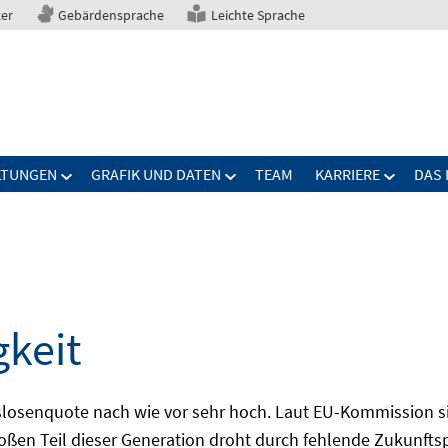
ter
Gebärdensprache
Leichte Sprache
LTUNGEN
GRAFIK UND DATEN
TEAM
KARRIERE
DAS 
gkeit
slosenquote nach wie vor sehr hoch. Laut EU-Kommission si
großen Teil dieser Generation droht durch fehlende Zukunft