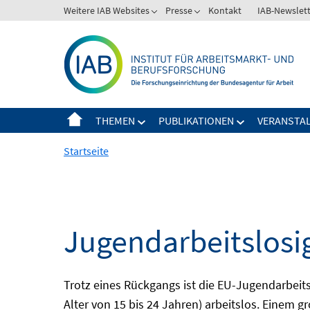
Springe
Weitere IAB Websites
Presse
Kontakt
IAB-Newslet
zum
Inhalt
THEMEN
PUBLIKATIONEN
VERANSTA
Startseite
Jugendarbeitslosi
Trotz eines Rückgangs ist die EU-Jugendarbeit
Alter von 15 bis 24 Jahren) arbeitslos. Einem 