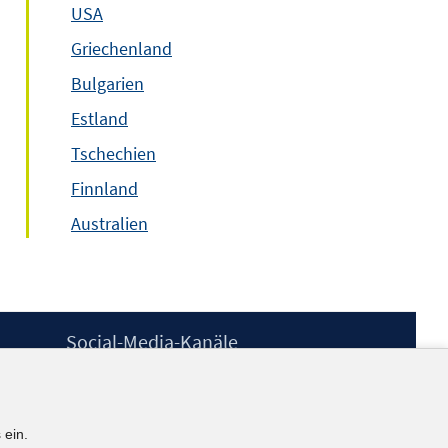
USA
Griechenland
Bulgarien
Estland
Tschechien
Finnland
Australien
Social-Media-Kanäle
BlueSky
YouTube
LinkedIn
 ein.