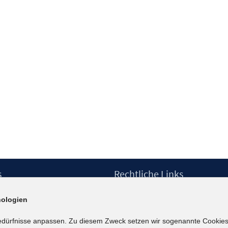
s
Rechtliche Links
Impressum
ologien
etter
Datenschutzerklärung
Erklärung zur Barrierefreiheit
edürfnisse anpassen. Zu diesem Zweck setzen wir sogenannte Cookies