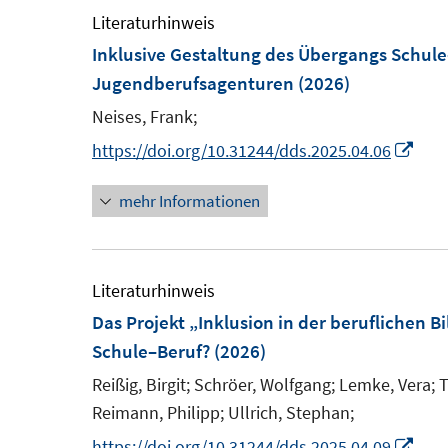
f
f
Literaturhinweis
n
n
Inklusive Gestaltung des Übergangs Schul
e
e
Jugendberufsagenturen
(2026)
n
n
Neises, Frank;
I
https://doi.org/10.31244/dds.2025.04.06
n
mehr Informationen
n
e
u
e
Literaturhinweis
m
Das Projekt „Inklusion in der beruflichen Bi
F
Schule–Beruf?
(2026)
e
Reißig, Birgit;
Schröer, Wolfgang;
Lemke, Vera;
T
n
Reimann, Philipp;
Ullrich, Stephan;
s
I
https://doi.org/10.31244/dds.2025.04.09