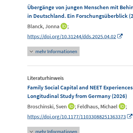
e
e
Übergänge von jungen Menschen mit Behin
n
n
in Deutschland. Ein Forschungsüberblick
(
s
s
Blanck, Jonna
;
I
t
t
n
I
https://doi.org/10.31244/dds.2025.04.02
e
e
n
n
r
r
mehr Informationen
e
n
ö
ö
u
e
f
f
e
u
f
f
m
e
Literaturhinweis
n
n
F
m
Family Social Capital and NEET Experiences 
e
e
e
F
Longitudinal Study from Germany
(2026)
n
n
n
e
Broschinski, Sven
;
Feldhaus, Michael
;
I
I
s
n
n
n
https://doi.org/10.1177/11033088251363373
t
s
n
n
e
t
mehr Informationen
e
e