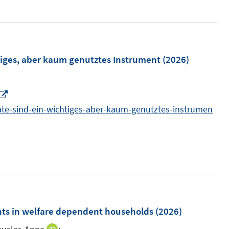
e
u
e
m
tiges, aber kaum genutztes Instrument
(2026)
F
e
I
n
n
mate-sind-ein-wichtiges-aber-kaum-genutztes-instrumen
s
n
t
e
e
u
r
e
ö
m
f
F
f
e
ents in welfare dependent households
(2026)
n
n
e