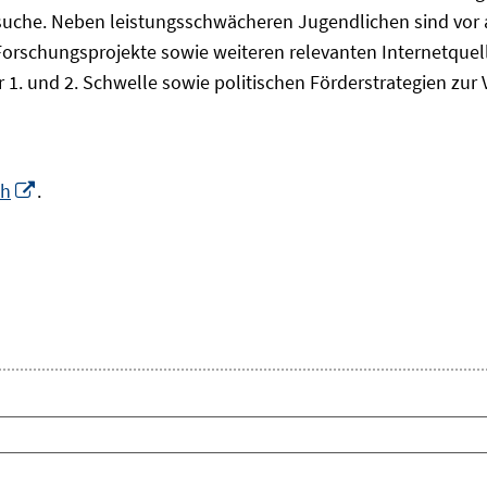
che. Neben leistungsschwächeren Jugendlichen sind vor all
Forschungsprojekte sowie weiteren relevanten Internetquel
 1. und 2. Schwelle sowie politischen Förderstrategien zu
In
ch
.
neuem
Fenster
euem
öffnen
nster
fnen