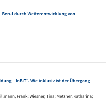
f
f
e
n
f
m
e–Beruf durch Weiterentwicklung von
e
n
F
n
e
e
n
n
s
t
e
r
ö
f
ldung – InBiT“. Wie inklusiv ist der Übergang
f
n
illmann, Frank;
Wiesner, Tina;
Metzner, Katharina;
e
n