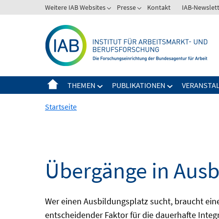
Springe
Weitere IAB Websites
Presse
Kontakt
IAB-Newslet
zum
Inhalt
THEMEN
PUBLIKATIONEN
VERANSTA
Startseite
Übergänge in Ausb
Wer einen Ausbildungsplatz sucht, braucht ei
entscheidender Faktor für die dauerhafte Integ