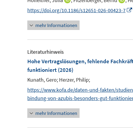
Holleitner, Julia
;
Fitzenberger, Bernd
;
He
I
I
t
t
e
n
n
https://doi.org/10.1186/s12651-026-00423-7
e
e
n
n
n
r
r
s
mehr Informationen
e
e
ö
ö
t
u
u
f
f
e
e
e
f
f
r
m
m
Literaturhinweis
n
n
ö
F
F
Hohe Vertragslösungen, fehlende Fachkräf
e
e
f
e
e
funktioniert
(2026)
n
n
f
n
n
Kunath, Gero;
n
Herzer, Philip;
s
s
e
https://www.kofa.de/daten-und-fakten/studien
t
t
n
bindung-von-azubis-besonders-gut-funktionier
e
e
r
r
mehr Informationen
ö
ö
f
f