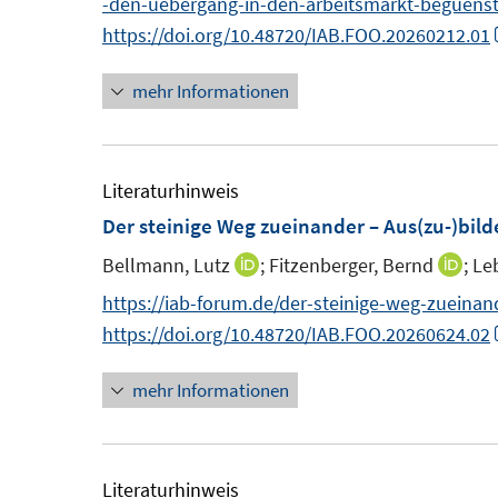
-den-uebergang-in-den-arbeitsmarkt-beguenst
https://doi.org/10.48720/IAB.FOO.20260212.01
mehr Informationen
Literaturhinweis
Der steinige Weg zueinander – Aus(zu-)bild
Bellmann, Lutz
;
Fitzenberger, Bernd
;
Leb
I
I
n
n
https://iab-forum.de/der-steinige-weg-zueinan
n
n
https://doi.org/10.48720/IAB.FOO.20260624.02
e
e
mehr Informationen
u
u
e
e
m
m
F
F
Literaturhinweis