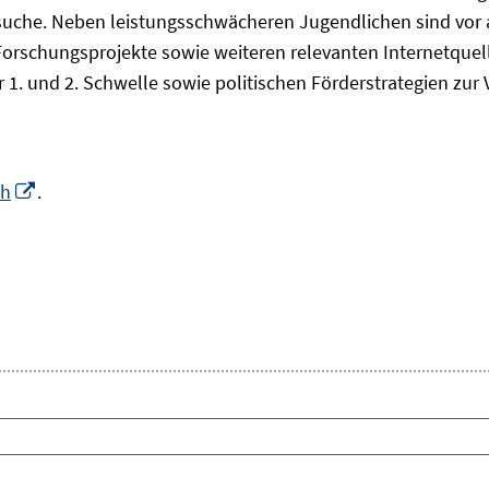
che. Neben leistungsschwächeren Jugendlichen sind vor all
Forschungsprojekte sowie weiteren relevanten Internetquel
 1. und 2. Schwelle sowie politischen Förderstrategien zu
In
ch
.
neuem
Fenster
euem
öffnen
nster
fnen