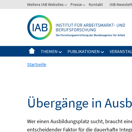
Springe
Weitere IAB Websites
Presse
Kontakt
IAB-Newslet
zum
Inhalt
THEMEN
PUBLIKATIONEN
VERANSTA
Startseite
Übergänge in Ausb
Wer einen Ausbildungsplatz sucht, braucht ei
entscheidender Faktor für die dauerhafte Integ