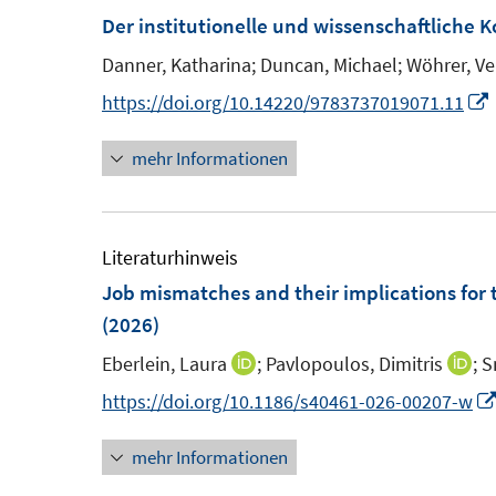
Der institutionelle und wissenschaftliche 
Danner, Katharina;
Duncan, Michael;
Wöhrer, Ve
I
https://doi.org/10.14220/9783737019071.11
mehr Informationen
Literaturhinweis
Job mismatches and their implications for
(2026)
Eberlein, Laura
;
Pavlopoulos, Dimitris
;
S
I
I
n
n
https://doi.org/10.1186/s40461-026-00207-w
n
n
t
mehr Informationen
e
e
u
u