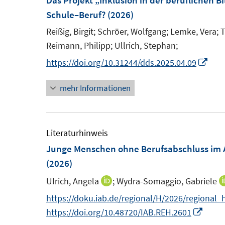
Das Projekt „Inklusion in der beruflichen Bi
n
n
f
e
e
F
Schule–Beruf?
(2026)
e
e
n
n
n
e
n
n
e
Reißig, Birgit;
Schröer, Wolfgang;
Lemke, Vera;
T
s
s
n
n
Reimann, Philipp;
Ullrich, Stephan;
t
t
s
I
https://doi.org/10.31244/dds.2025.04.09
e
e
t
n
r
r
e
mehr Informationen
n
ö
ö
r
e
f
f
ö
u
f
f
f
e
Literaturhinweis
n
n
f
m
Junge Menschen ohne Berufsabschluss im A
e
e
n
F
(2026)
n
n
e
e
n
Ulrich, Angela
;
Wydra-Somaggio, Gabriele
I
n
n
https://doku.iab.de/regional/H/2026/regional_
s
n
I
https://doi.org/10.48720/IAB.REH.2601
t
e