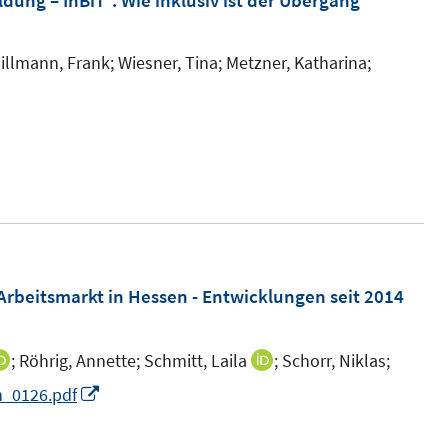
ldung – InBiT“. Wie inklusiv ist der Übergang
n
e
n
illmann, Frank;
Wiesner, Tina;
Metzner, Katharina;
rbeitsmarkt in Hessen - Entwicklungen seit 2014
;
Röhrig, Annette;
Schmitt, Laila
;
Schorr, Niklas;
I
I
n
n
I
h_0126.pdf
n
n
n
e
e