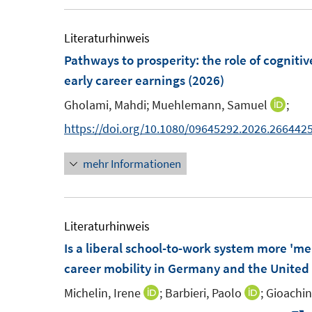
r
e
e
m
m
Literaturhinweis
f
F
F
Pathways to prosperity: the role of cogniti
f
e
e
early career earnings
(2026)
n
n
Gholami, Mahdi;
Muehlemann, Samuel
;
I
s
s
n
https://doi.org/10.1080/09645292.2026.266442
t
t
n
e
e
mehr Informationen
e
r
r
u
ö
ö
e
f
f
m
Literaturhinweis
f
f
F
Is a liberal school-to-work system more 'mer
n
n
e
career mobility in Germany and the Unite
e
e
n
n
n
Michelin, Irene
;
Barbieri, Paolo
;
Gioachin
I
I
s