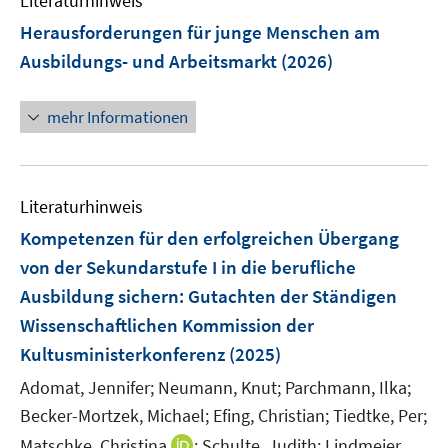
Literaturhinweis
m
n
F
Herausforderungen für junge Menschen am
s
e
Ausbildungs- und Arbeitsmarkt
(2026)
t
n
e
s
r
mehr Informationen
t
ö
e
f
r
f
ö
n
Literaturhinweis
f
e
Kompetenzen für den erfolgreichen Übergang
f
n
n
von der Sekundarstufe I in die berufliche
e
Ausbildung sichern
:
Gutachten der Ständigen
n
Wissenschaftlichen Kommission der
Kultusministerkonferenz
(2025)
Adomat, Jennifer;
Neumann, Knut;
Parchmann, Ilka;
Becker-Mortzek, Michael;
Efing, Christian;
Tiedtke, Per;
I
Matschke, Christina
;
Schulte, Judith;
Lindmeier,