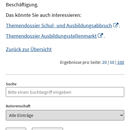
Beschäftigung.
Das könnte Sie auch interessieren:
In
Themendossier Schul- und Ausbildungsabbruch
.
neu
In
Themendossier Ausbildungsstellenmarkt
.
Fens
neuem
öffn
Fenster
Zurück zur Übersicht
öffnen
Ergebnisse pro Seite:
20
|
50
|
100
Suche
Autorenschaft