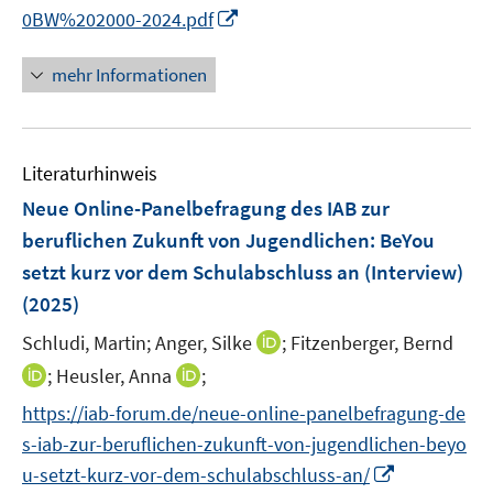
I
0BW%202000-2024.pdf
f
n
n
n
e
mehr Informationen
e
n
u
e
Literaturhinweis
m
F
Neue Online-Panelbefragung des IAB zur
e
beruflichen Zukunft von Jugendlichen: BeYou
n
setzt kurz vor dem Schulabschluss an (Interview)
s
(2025)
t
e
I
Schludi, Martin;
Anger, Silke
;
Fitzenberger, Bernd
r
n
I
I
;
Heusler, Anna
;
ö
n
n
n
f
https://iab-forum.de/neue-online-panelbefragung-de
e
n
n
f
s-iab-zur-beruflichen-zukunft-von-jugendlichen-beyo
u
e
e
n
I
e
u-setzt-kurz-vor-dem-schulabschluss-an/
u
u
e