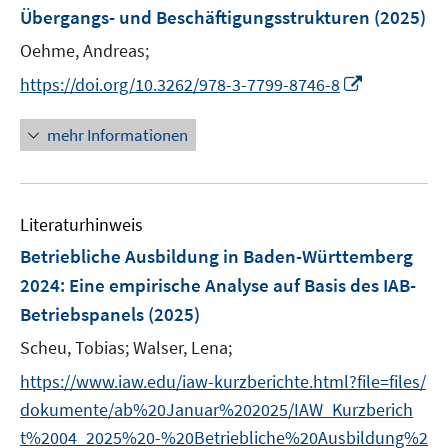
n
Übergangs- und Beschäftigungsstrukturen
t
(2025)
s
e
t
Oehme, Andreas;
r
e
I
https://doi.org/10.3262/978-3-7799-8746-8
ö
r
n
f
ö
n
mehr Informationen
f
f
e
n
f
u
e
n
e
n
e
Literaturhinweis
m
n
F
Betriebliche Ausbildung in Baden-Württemberg
e
2024
:
Eine empirische Analyse auf Basis des IAB-
n
Betriebspanels
(2025)
s
t
Scheu, Tobias;
Walser, Lena;
e
https://www.iaw.edu/iaw-kurzberichte.html?file=files/
r
dokumente/ab%20Januar%202025/IAW_Kurzberich
ö
t%2004_2025%20-%20Betriebliche%20Ausbildung%2
f