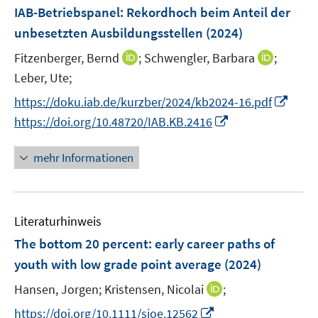
e
F
IAB-Betriebspanel: Rekordhoch beim Anteil der
s
s
n
e
t
t
unbesetzten Ausbildungsstellen
(2024)
s
n
e
e
t
I
I
Fitzenberger, Bernd
;
Schwengler, Barbara
;
s
r
r
e
n
n
t
Leber, Ute;
ö
ö
r
n
n
e
f
f
I
https://doku.iab.de/kurzber/2024/kb2024-16.pdf
ö
e
e
r
f
f
n
I
f
https://doi.org/10.48720/IAB.KB.2416
u
u
ö
n
n
n
n
f
e
e
f
e
e
e
n
n
mehr Informationen
m
m
f
n
n
u
e
e
F
F
n
e
u
n
e
e
e
m
e
n
n
n
F
Literaturhinweis
m
s
s
e
F
The bottom 20 percent: early career paths of
t
t
n
e
e
e
youth with low grade point average
(2024)
s
n
r
r
t
I
Hansen, Jorgen;
Kristensen, Nicolai
;
s
ö
ö
e
n
t
I
f
f
https://doi.org/10.1111/sjoe.12562