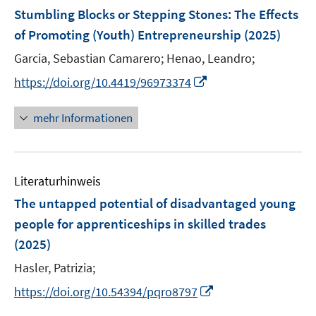
n
n
e
e
e
F
e
Stumbling Blocks or Stepping Stones: The Effects
t
t
s
s
n
r
r
e
r
e
e
of Promoting (Youth) Entrepreneurship
(2025)
t
t
s
ö
ö
n
ö
r
r
e
e
t
Garcia, Sebastian Camarero;
Henao, Leandro;
f
f
s
f
ö
ö
r
r
e
f
f
t
f
I
f
f
https://doi.org/10.4419/96973374
ö
ö
r
n
n
e
n
n
f
f
f
f
ö
e
e
r
e
n
n
n
mehr Informationen
f
f
f
n
n
ö
n
e
e
e
n
n
f
f
u
n
n
e
e
n
f
e
n
n
e
n
Literaturhinweis
m
n
e
F
The untapped potential of disadvantaged young
n
e
people for apprenticeships in skilled trades
n
(2025)
s
t
Hasler, Patrizia;
e
I
https://doi.org/10.54394/pqro8797
r
n