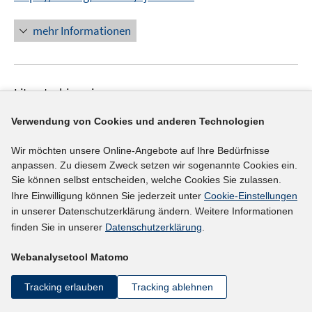
r
n
e
n
f
f
ö
e
r
n
n
n
mehr Informationen
f
u
ö
e
e
e
f
e
f
u
n
n
n
m
f
e
e
F
n
Literaturhinweis
m
n
e
e
F
Evaluation der Erweiterung der
n
n
Verwendung von Cookies und anderen Technologien
e
Berufseinstiegsbegleitung: Evidenz für
s
n
Wir möchten unsere Online-Angebote auf Ihre Bedürfnisse
Westdeutschland
(2024)
t
s
anpassen. Zu diesem Zweck setzen wir sogenannte Cookies ein.
e
t
I
Heß, Pascal
;
Sie können selbst entscheiden, welche Cookies Sie zulassen.
r
e
n
Ihre Einwilligung können Sie jederzeit unter
Cookie-Einstellungen
I
https://doi.org/10.48720/IAB.FB.2415
ö
r
n
in unserer Datenschutzerklärung ändern. Weitere Informationen
n
f
https://doku.iab.de/forschungsbericht/2024/fb1524.p
ö
e
finden Sie in unserer
Datenschutzerklärung
.
n
f
I
df
f
u
e
n
n
Webanalysetool Matomo
f
e
u
e
n
n
mehr Informationen
m
e
n
Tracking erlauben
Tracking ablehnen
e
e
F
m
u
n