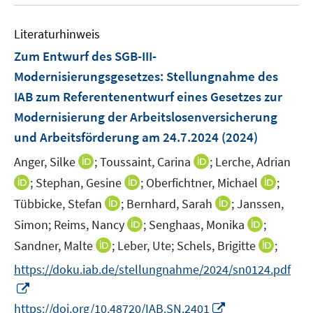
r
ö
Literaturhinweis
f
Zum Entwurf des SGB-III-
f
n
Modernisierungsgesetzes
:
Stellungnahme des
e
IAB zum Referentenentwurf eines Gesetzes zur
n
Modernisierung der Arbeitslosenversicherung
und Arbeitsförderung am 24.7.2024
(2024)
I
I
Anger, Silke
;
Toussaint, Carina
;
Lerche, Adrian
n
n
I
I
I
;
Stephan, Gesine
;
Oberfichtner, Michael
;
n
n
n
n
n
I
I
Tübbicke, Stefan
;
Bernhard, Sarah
;
Janssen,
e
e
n
n
n
n
n
I
I
Simon;
Reims, Nancy
;
Senghaas, Monika
;
u
u
e
e
e
n
n
n
n
e
I
e
I
Sandner, Malte
;
Leber, Ute;
Schels, Brigitte
;
u
u
u
e
e
n
n
m
n
m
n
e
e
e
https://doku.iab.de/stellungnahme/2024/sn0124.pdf
u
u
e
e
F
n
F
n
m
m
m
I
e
e
u
u
e
e
e
e
F
F
F
n
m
m
I
e
e
https://doi.org/10.48720/IAB.SN.2401
n
u
n
u