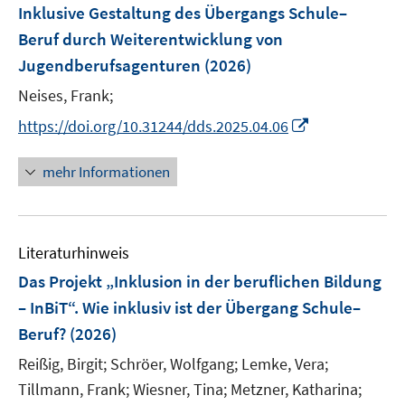
F
Inklusive Gestaltung des Übergangs Schule–
e
Beruf durch Weiterentwicklung von
n
Jugendberufsagenturen
(2026)
s
t
Neises, Frank;
e
I
https://doi.org/10.31244/dds.2025.04.06
r
n
ö
n
mehr Informationen
f
e
f
u
n
e
e
Literaturhinweis
m
n
F
Das Projekt „Inklusion in der beruflichen Bildung
e
– InBiT“. Wie inklusiv ist der Übergang Schule–
n
Beruf?
(2026)
s
t
Reißig, Birgit;
Schröer, Wolfgang;
Lemke, Vera;
e
Tillmann, Frank;
Wiesner, Tina;
Metzner, Katharina;