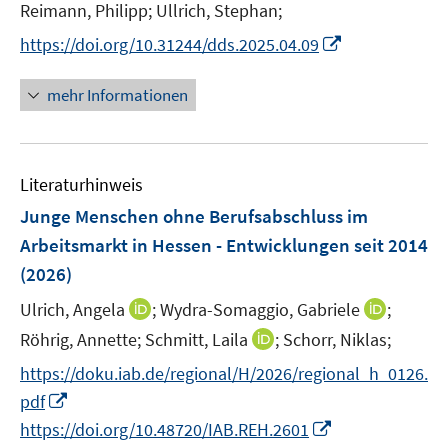
r
Reimann, Philipp;
Ullrich, Stephan;
ö
I
https://doi.org/10.31244/dds.2025.04.09
f
n
f
n
mehr Informationen
n
e
e
u
n
e
Literaturhinweis
m
F
Junge Menschen ohne Berufsabschluss im
e
Arbeitsmarkt in Hessen - Entwicklungen seit 2014
n
(2026)
s
t
I
I
Ulrich, Angela
;
Wydra-Somaggio, Gabriele
;
e
n
n
I
Röhrig, Annette;
Schmitt, Laila
;
Schorr, Niklas;
r
n
n
n
https://doku.iab.de/regional/H/2026/regional_h_0126.
ö
e
e
n
I
pdf
f
u
u
e
n
f
I
e
e
https://doi.org/10.48720/IAB.REH.2601
u
n