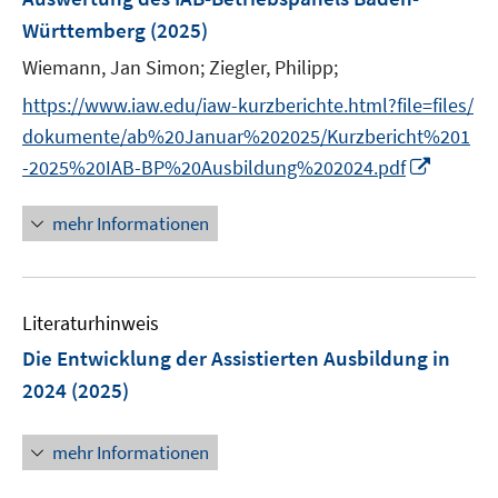
s
Württemberg
(2025)
t
e
Wiemann, Jan Simon;
Ziegler, Philipp;
r
https://www.iaw.edu/iaw-kurzberichte.html?file=files/
ö
dokumente/ab%20Januar%202025/Kurzbericht%201
f
I
f
-2025%20IAB-BP%20Ausbildung%202024.pdf
n
n
n
e
mehr Informationen
e
n
u
e
Literaturhinweis
m
F
Die Entwicklung der Assistierten Ausbildung in
e
2024
(2025)
n
s
mehr Informationen
t
e