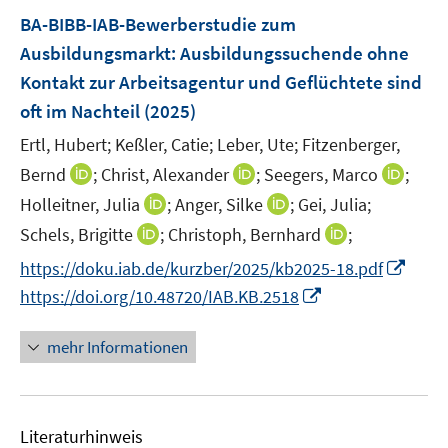
F
BA-BIBB-IAB-Bewerberstudie zum
e
Ausbildungsmarkt: Ausbildungssuchende ohne
n
Kontakt zur Arbeitsagentur und Geflüchtete sind
s
oft im Nachteil
(2025)
t
e
Ertl, Hubert;
Keßler, Catie;
Leber, Ute;
Fitzenberger,
r
I
I
I
Bernd
;
Christ, Alexander
;
Seegers, Marco
;
ö
n
n
n
I
I
Holleitner, Julia
;
Anger, Silke
;
Gei, Julia;
f
n
n
n
n
n
I
I
f
Schels, Brigitte
;
Christoph, Bernhard
;
e
e
e
n
n
n
n
n
I
https://doku.iab.de/kurzber/2025/kb2025-18.pdf
u
u
u
e
e
n
n
e
n
e
e
I
e
https://doi.org/10.48720/IAB.KB.2518
u
u
e
e
n
n
m
m
n
m
e
e
u
u
e
F
F
n
F
mehr Informationen
m
m
e
e
u
e
e
e
e
F
F
m
m
e
n
n
u
n
e
e
F
F
m
s
s
e
s
n
n
e
e
F
Literaturhinweis
t
t
m
t
s
s