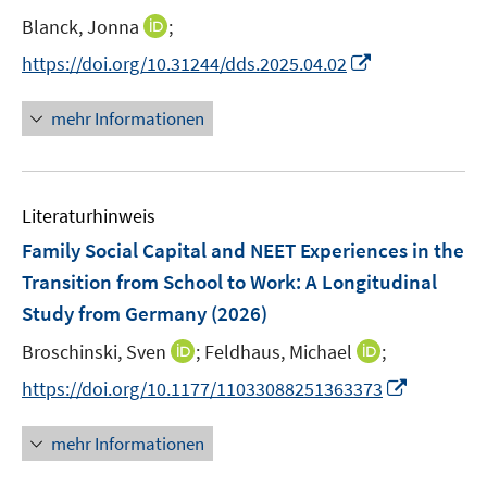
I
Blanck, Jonna
;
n
I
https://doi.org/10.31244/dds.2025.04.02
n
n
e
n
mehr Informationen
u
e
e
u
m
e
F
Literaturhinweis
m
e
F
Family Social Capital and NEET Experiences in the
n
e
Transition from School to Work: A Longitudinal
s
n
Study from Germany
t
(2026)
s
e
t
I
I
Broschinski, Sven
;
Feldhaus, Michael
;
r
e
n
n
I
https://doi.org/10.1177/11033088251363373
ö
r
n
n
n
f
ö
e
e
n
f
mehr Informationen
f
u
u
e
n
f
e
e