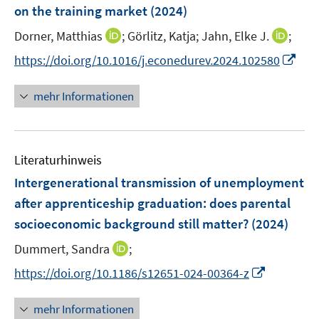
on the training market
(2024)
I
I
Dorner, Matthias
;
Görlitz, Katja;
Jahn, Elke J.
;
n
n
I
https://doi.org/10.1016/j.econedurev.2024.102580
n
n
n
e
e
n
mehr Informationen
u
u
e
e
e
u
m
m
e
F
F
Literaturhinweis
m
e
e
F
Intergenerational transmission of unemployment
n
n
e
after apprenticeship graduation: does parental
s
s
n
socioeconomic background still matter?
t
(2024)
t
s
e
e
t
I
Dummert, Sandra
;
r
r
e
n
I
https://doi.org/10.1186/s12651-024-00364-z
ö
ö
r
n
n
f
f
ö
e
n
f
f
mehr Informationen
f
u