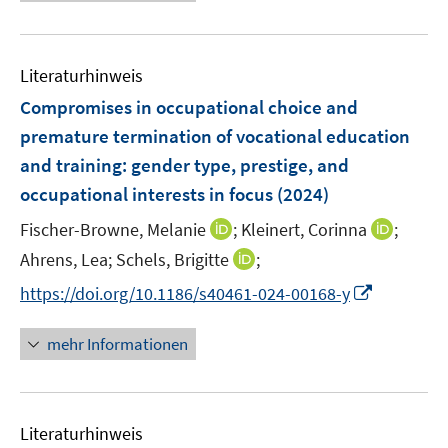
e
n
n
f
e
u
e
e
n
m
e
n
n
e
F
Literaturhinweis
m
n
e
F
Compromises in occupational choice and
n
e
premature termination of vocational education
s
n
and training: gender type, prestige, and
t
s
e
occupational interests in focus
(2024)
t
r
e
I
I
Fischer-Browne, Melanie
;
Kleinert, Corinna
;
ö
r
n
n
I
Ahrens, Lea;
Schels, Brigitte
;
f
ö
n
n
n
f
I
f
https://doi.org/10.1186/s40461-024-00168-y
e
e
n
n
n
f
u
u
e
e
n
n
mehr Informationen
e
e
u
n
e
e
m
m
e
u
n
F
F
m
e
e
e
F
Literaturhinweis
m
n
n