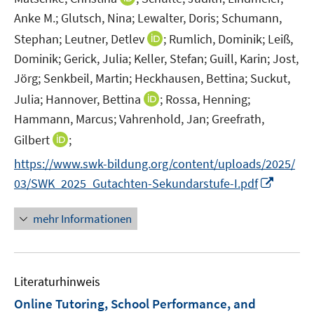
n
Anke M.;
Glutsch, Nina;
Lewalter, Doris;
Schumann,
n
I
Stephan;
Leutner, Detlev
;
Rumlich, Dominik;
Leiß,
e
n
Dominik;
Gerick, Julia;
Keller, Stefan;
Guill, Karin;
Jost,
u
n
Jörg;
Senkbeil, Martin;
Heckhausen, Bettina;
Suckut,
e
e
m
I
Julia;
Hannover, Bettina
;
Rossa, Henning;
u
F
n
Hammann, Marcus;
Vahrenhold, Jan;
Greefrath,
e
e
n
I
m
Gilbert
;
n
e
n
F
https://www.swk-bildung.org/content/uploads/2025/
s
u
n
e
I
t
e
03/SWK_2025_Gutachten-Sekundarstufe-I.pdf
e
n
n
e
m
u
s
n
r
F
mehr Informationen
e
t
e
ö
e
m
e
u
f
n
F
r
e
f
s
e
ö
Literaturhinweis
m
n
t
n
f
F
e
e
Online Tutoring, School Performance, and
s
f