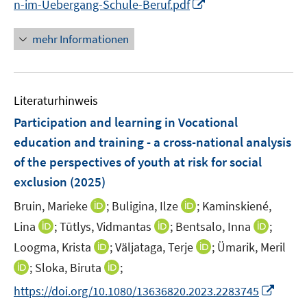
I
n-im-Uebergang-Schule-Beruf.pdf
n
n
n
mehr Informationen
e
u
e
Literaturhinweis
m
F
Participation and learning in Vocational
e
education and training - a cross-national analysis
n
of the perspectives of youth at risk for social
s
exclusion
(2025)
t
e
I
I
Bruin, Marieke
;
Buligina, Ilze
;
Kaminskiené,
r
n
n
I
I
I
Lina
;
Tūtlys, Vidmantas
;
Bentsalo, Inna
;
ö
n
n
n
n
n
I
I
Loogma, Krista
;
Väljataga, Terje
;
Ümarik, Meril
f
e
e
n
n
n
n
n
f
I
I
;
Sloka, Biruta
;
u
u
e
e
e
n
n
n
n
n
e
e
I
https://doi.org/10.1080/13636820.2023.2283745
u
u
u
e
e
e
n
n
m
m
n