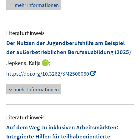
ö
n
mehr Informationen
f
e
f
u
n
e
e
Literaturhinweis
m
n
F
Der Nutzen der Jugendberufshilfe am Beispiel
e
der außerbetrieblichen Berufsausbildung
(2025)
n
I
Jepkens, Katja
;
s
n
t
I
https://doi.org/10.3262/SM2508060
n
e
n
e
r
n
mehr Informationen
u
ö
e
e
f
u
m
f
e
F
n
Literaturhinweis
m
e
e
F
Auf dem Weg zu inklusiven Arbeitsmärkten
:
n
n
e
Integrierte Hilfen für teilhabeorientierte
s