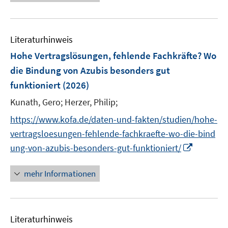
n
n
e
e
m
m
f
e
u
n
F
F
n
m
e
e
e
e
F
Literaturhinweis
m
n
n
n
e
F
Hohe Vertragslösungen, fehlende Fachkräfte? Wo
s
s
n
e
t
t
die Bindung von Azubis besonders gut
s
n
e
e
funktioniert
t
(2026)
s
r
r
e
t
Kunath, Gero;
Herzer, Philip;
ö
ö
r
e
f
f
https://www.kofa.de/daten-und-fakten/studien/hohe-
ö
r
f
f
vertragsloesungen-fehlende-fachkraefte-wo-die-bind
f
ö
n
n
f
I
ung-von-azubis-besonders-gut-funktioniert/
f
e
e
n
n
f
n
n
e
n
mehr Informationen
n
n
e
e
u
n
e
Literaturhinweis
m