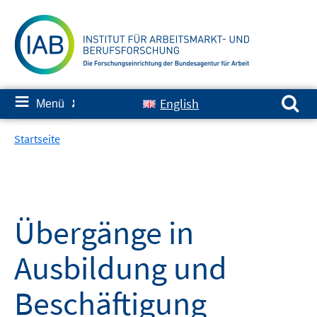
Springe
zum
Inhalt
Suchen nach:
≡
English
Menü
✘
Startseite
Übergänge in
Ausbildung und
Beschäftigung