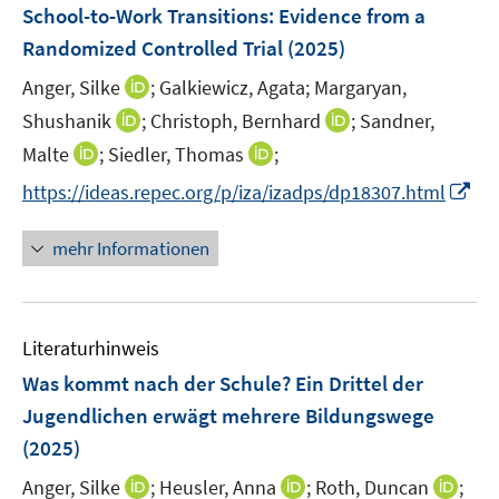
e
n
r
School-to-Work Transitions: Evidence from a
t
n
n
ö
e
e
Randomized Controlled Trial
(2025)
s
f
r
n
t
f
I
Anger, Silke
;
Galkiewicz, Agata;
Margaryan,
ö
e
n
n
I
I
Shushanik
;
Christoph, Bernhard
;
Sandner,
f
r
e
n
n
n
f
I
I
Malte
;
Siedler, Thomas
;
ö
n
e
n
n
n
n
n
I
f
https://ideas.repec.org/p/iza/izadps/dp18307.html
u
e
e
e
n
n
n
f
e
u
u
n
e
e
n
n
m
mehr Informationen
e
e
u
u
e
e
F
m
m
e
e
u
n
e
F
F
m
m
e
n
e
e
F
F
Literaturhinweis
m
s
n
n
e
e
F
t
Was kommt nach der Schule? Ein Drittel der
s
s
n
n
e
e
t
t
Jugendlichen erwägt mehrere Bildungswege
s
s
n
r
e
e
(2025)
t
t
s
ö
r
r
e
e
t
I
I
I
Anger, Silke
f
;
Heusler, Anna
;
Roth, Duncan
;
ö
ö