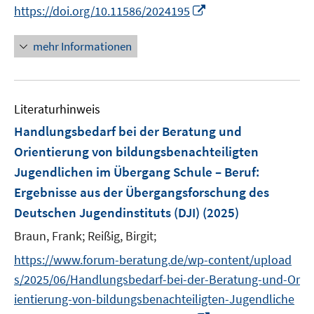
r
e
e
e
n
I
https://doi.org/10.11586/2024195
ö
n
n
r
e
n
f
ö
n
n
mehr Informationen
f
f
e
n
f
u
e
n
e
n
e
Literaturhinweis
m
n
F
Handlungsbedarf bei der Beratung und
e
Orientierung von bildungsbenachteiligten
n
Jugendlichen im Übergang Schule – Beruf:
s
Ergebnisse aus der Übergangsforschung des
t
e
Deutschen Jugendinstituts (DJI)
(2025)
r
Braun, Frank;
Reißig, Birgit;
ö
https://www.forum-beratung.de/wp-content/upload
f
f
s/2025/06/Handlungsbedarf-bei-der-Beratung-und-Or
n
ientierung-von-bildungsbenachteiligten-Jugendliche
e