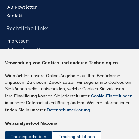
IAB-Newsletter
Kontakt
Rechtliche Links
Impressum
Datenschutzerklärung
Erklärung zur Barrierefreiheit
Verwendung von Cookies und anderen Technologien
Barrieren melden
Wir möchten unsere Online-Angebote auf Ihre Bedürfnisse
Social-Media-Kanäle
anpassen. Zu diesem Zweck setzen wir sogenannte Cookies ein.
Sie können selbst entscheiden, welche Cookies Sie zulassen.
BlueSky
Ihre Einwilligung können Sie jederzeit unter
Cookie-Einstellungen
YouTube
in unserer Datenschutzerklärung ändern. Weitere Informationen
LinkedIn
finden Sie in unserer
Datenschutzerklärung
.
XING
Webanalysetool Matomo
kununu
Netiquette
Tracking erlauben
Tracking ablehnen