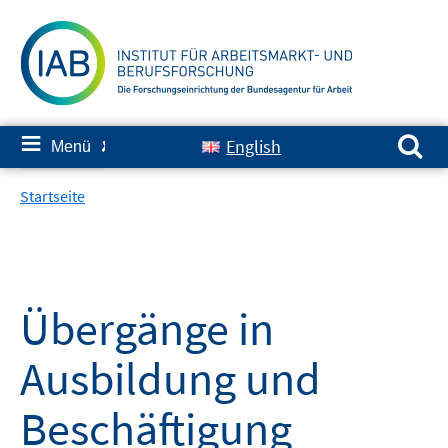
Springe
zum
Inhalt
Suchen nach:
≡
English
Menü
✘
Startseite
Übergänge in
Ausbildung und
Beschäftigung