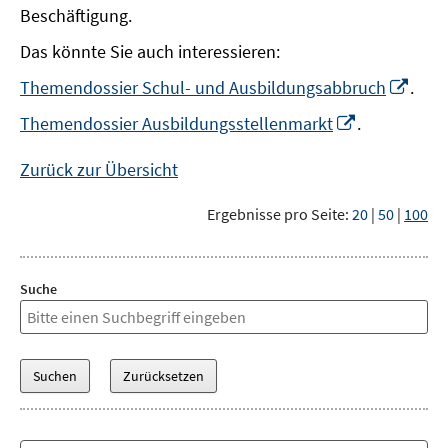
Beschäftigung.
Das könnte Sie auch interessieren:
In
Themendossier Schul- und Ausbildungsabbruch
.
neu
In
Themendossier Ausbildungsstellenmarkt
.
Fens
neuem
öffn
Fenster
Zurück zur Übersicht
öffnen
Ergebnisse pro Seite:
20
|
50
|
100
Suche