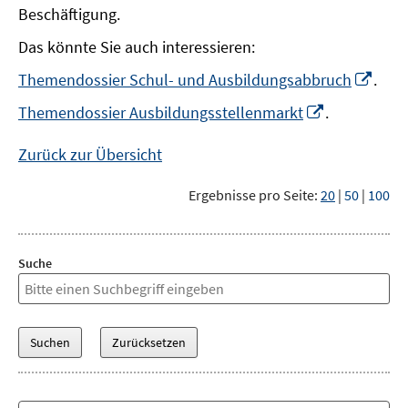
Beschäftigung.
Das könnte Sie auch interessieren:
In
Themendossier Schul- und Ausbildungsabbruch
.
neu
In
Themendossier Ausbildungsstellenmarkt
.
Fens
neuem
öffn
Fenster
Zurück zur Übersicht
öffnen
Ergebnisse pro Seite:
20
|
50
|
100
Suche