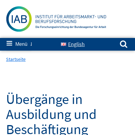
Springe
zum
Inhalt
Suchen nach:
≡
English
Menü
✘
Startseite
Übergänge in
Ausbildung und
Beschäftigung