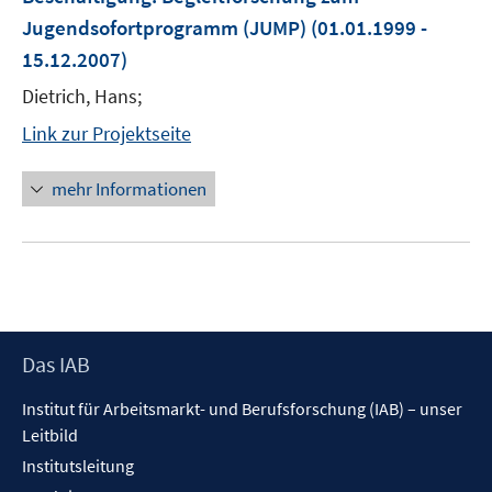
Jugendsofortprogramm (JUMP)
(01.01.1999 -
15.12.2007)
Dietrich, Hans;
Link zur Projektseite
mehr Informationen
Footer
Das IAB
Inhalt
Institut für Arbeitsmarkt- und Berufsforschung (IAB) – unser
Leitbild
Institutsleitung