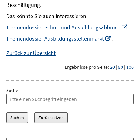
Beschäftigung.
Das könnte Sie auch interessieren:
In
Themendossier Schul- und Ausbildungsabbruch
.
neu
In
Themendossier Ausbildungsstellenmarkt
.
Fens
neuem
öffn
Fenster
Zurück zur Übersicht
öffnen
Ergebnisse pro Seite:
20
|
50
|
100
Suche