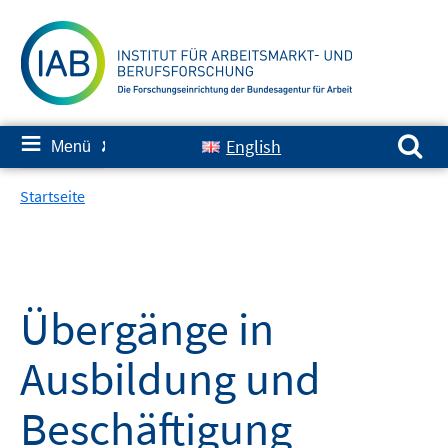
Springe
zum
Inhalt
Suchen nach:
≡
English
Menü
✘
Startseite
Übergänge in
Ausbildung und
Beschäftigung