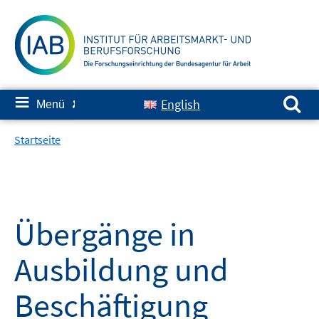
Springe
zum
Inhalt
Suchen nach:
≡
English
Menü
✘
Startseite
Übergänge in
Ausbildung und
Beschäftigung