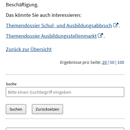
Beschäftigung.
Das könnte Sie auch interessieren:
In
Themendossier Schul- und Ausbildungsabbruch
.
neu
In
Themendossier Ausbildungsstellenmarkt
.
Fens
neuem
öffn
Fenster
Zurück zur Übersicht
öffnen
Ergebnisse pro Seite:
20
|
50
|
100
Suche