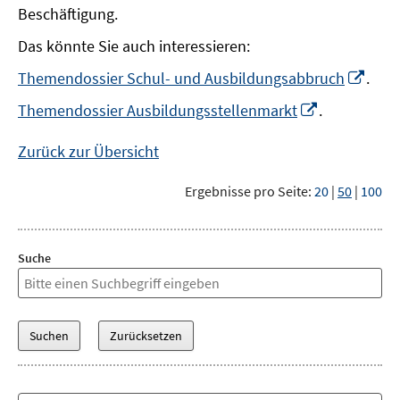
Beschäftigung.
Das könnte Sie auch interessieren:
In
Themendossier Schul- und Ausbildungsabbruch
.
neu
In
Themendossier Ausbildungsstellenmarkt
.
Fens
neuem
öffn
Fenster
Zurück zur Übersicht
öffnen
Ergebnisse pro Seite:
20
|
50
|
100
Suche