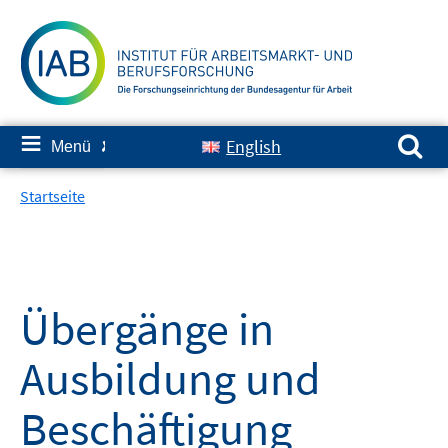
Springe
zum
Inhalt
Suchen nach:
≡
English
Menü
✘
Startseite
Übergänge in
Ausbildung und
Beschäftigung