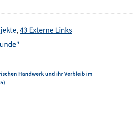
jekte
,
43 Externe Links
funde"
rischen Handwerk und ihr Verbleib im
25)