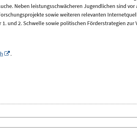
che. Neben leistungsschwächeren Jugendlichen sind vor all
Forschungsprojekte sowie weiteren relevanten Internetquel
 1. und 2. Schwelle sowie politischen Förderstrategien zu
In
ch
.
neuem
Fenster
euem
öffnen
nster
fnen