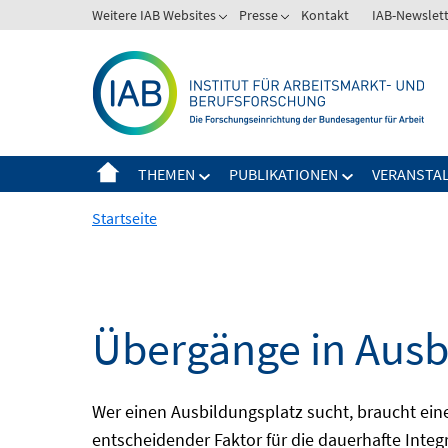
Springe
Weitere IAB Websites
Presse
Kontakt
IAB-Newslet
zum
Inhalt
THEMEN
PUBLIKATIONEN
VERANSTA
Startseite
Übergänge in Ausb
Wer einen Ausbildungsplatz sucht, braucht ei
entscheidender Faktor für die dauerhafte Integ