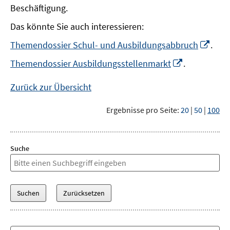
Beschäftigung.
Das könnte Sie auch interessieren:
In
Themendossier Schul- und Ausbildungsabbruch
.
neu
In
Themendossier Ausbildungsstellenmarkt
.
Fens
neuem
öffn
Fenster
Zurück zur Übersicht
öffnen
Ergebnisse pro Seite:
20
|
50
|
100
Suche