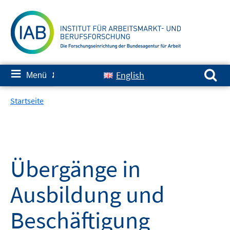
Springe
zum
Inhalt
Suchen nach:
≡
English
Menü
✘
Startseite
Übergänge in
Ausbildung und
Beschäftigung