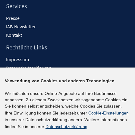
Services
Presse
IAB-Newsletter
Kontakt
Rechtliche Links
Impressum
Datenschutzerklärung
Erklärung zur Barrierefreiheit
Verwendung von Cookies und anderen Technologien
Barrieren melden
Wir möchten unsere Online-Angebote auf Ihre Bedürfnisse
Social-Media-Kanäle
anpassen. Zu diesem Zweck setzen wir sogenannte Cookies ein.
Sie können selbst entscheiden, welche Cookies Sie zulassen.
BlueSky
Ihre Einwilligung können Sie jederzeit unter
Cookie-Einstellungen
YouTube
in unserer Datenschutzerklärung ändern. Weitere Informationen
LinkedIn
finden Sie in unserer
Datenschutzerklärung
.
XING