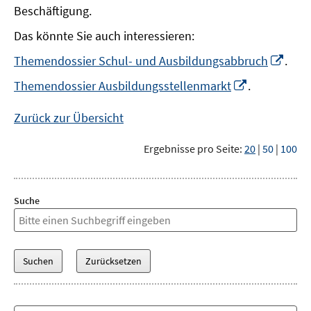
Beschäftigung.
Das könnte Sie auch interessieren:
In
Themendossier Schul- und Ausbildungsabbruch
.
neu
In
Themendossier Ausbildungsstellenmarkt
.
Fens
neuem
öffn
Fenster
Zurück zur Übersicht
öffnen
Ergebnisse pro Seite:
20
|
50
|
100
Suche