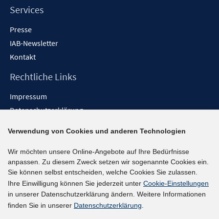
Services
Presse
IAB-Newsletter
Kontakt
Rechtliche Links
Impressum
Datenschutzerklärung
Erklärung zur Barrierefreiheit
Verwendung von Cookies und anderen Technologien
Barrieren melden
Wir möchten unsere Online-Angebote auf Ihre Bedürfnisse
Social-Media-Kanäle
anpassen. Zu diesem Zweck setzen wir sogenannte Cookies ein.
Sie können selbst entscheiden, welche Cookies Sie zulassen.
BlueSky
Ihre Einwilligung können Sie jederzeit unter
Cookie-Einstellungen
YouTube
in unserer Datenschutzerklärung ändern. Weitere Informationen
LinkedIn
finden Sie in unserer
Datenschutzerklärung
.
XING