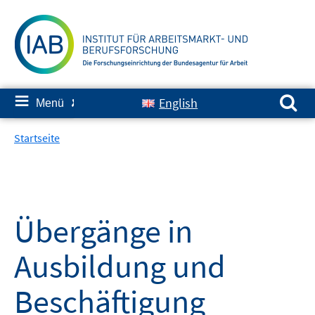
Springe
zum
Inhalt
Suchen nach:
≡
English
Menü
✘
Startseite
Übergänge in
Ausbildung und
Beschäftigung