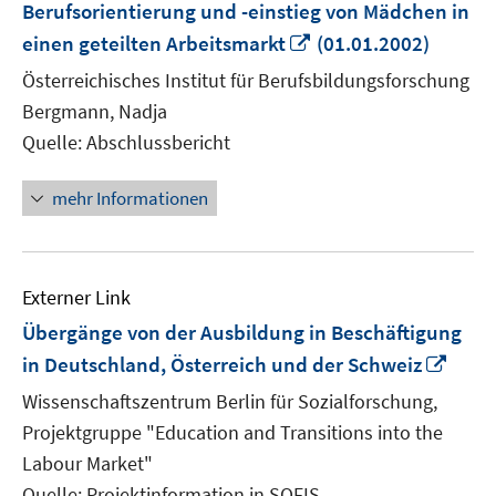
Berufsorientierung und -einstieg von Mädchen in
In
einen geteilten Arbeitsmarkt
(01.01.2002)
neuem
Österreichisches Institut für Berufsbildungsforschung
Fenster
Bergmann, Nadja
öffnen
Quelle: Abschlussbericht
mehr Informationen
Externer Link
Übergänge von der Ausbildung in Beschäftigung
In
in Deutschland, Österreich und der Schweiz
neu
Wissenschaftszentrum Berlin für Sozialforschung,
Fens
Projektgruppe "Education and Transitions into the
öffn
Labour Market"
Quelle: Projektinformation in SOFIS