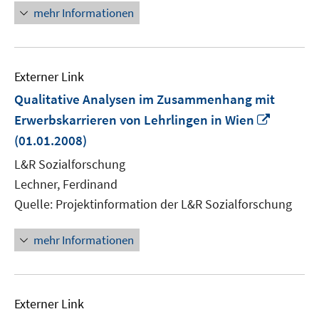
mehr Informationen
Externer Link
Qualitative Analysen im Zusammenhang mit
In
Erwerbskarrieren von Lehrlingen in Wien
neuem
(01.01.2008)
Fenster
L&R Sozialforschung
öffnen
Lechner, Ferdinand
Quelle: Projektinformation der L&R Sozialforschung
mehr Informationen
Externer Link