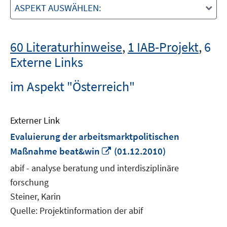
ASPEKT AUSWÄHLEN:
60 Literaturhinweise
,
1 IAB-Projekt
,
6
Externe Links
im Aspekt "Österreich"
Externer Link
Evaluierung der arbeitsmarktpolitischen
In
Maßnahme beat&win
(01.12.2010)
neuem
abif - analyse beratung und interdisziplinäre
Fenster
forschung
öffnen
Steiner, Karin
Quelle: Projektinformation der abif