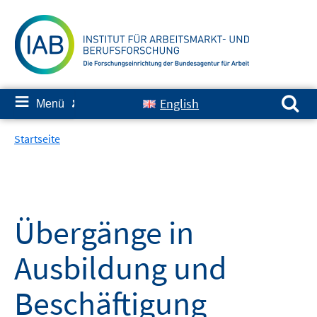
Springe
zum
Inhalt
Suchen nach:
≡
English
Menü
✘
Startseite
Übergänge in
Ausbildung und
Beschäftigung