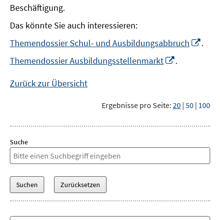
Beschäftigung.
Das könnte Sie auch interessieren:
In
Themendossier Schul- und Ausbildungsabbruch
.
neu
In
Themendossier Ausbildungsstellenmarkt
.
Fens
neuem
öffn
Fenster
Zurück zur Übersicht
öffnen
Ergebnisse pro Seite:
20
|
50
|
100
Suche