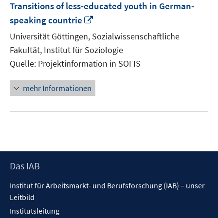
Transitions of less-educated youth in German-
In
speaking countrie
neuem
Universität Göttingen, Sozialwissenschaftliche
Fenster
Fakultät, Institut für Soziologie
öffnen
Quelle: Projektinformation in SOFIS
mehr Informationen
Footer
Das IAB
Inhalt
Institut für Arbeitsmarkt- und Berufsforschung (IAB) – unser
Leitbild
Institutsleitung