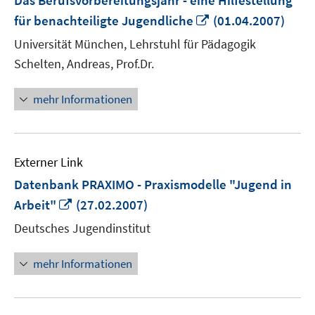
Das Berufsvorbereitungsjahr - eine Hilfestellung
In
für benachteiligte Jugendliche
(01.04.2007)
neuem
Universität München, Lehrstuhl für Pädagogik
Fenster
Schelten, Andreas, Prof.Dr.
öffnen
mehr Informationen
Externer Link
Datenbank PRAXIMO - Praxismodelle "Jugend in
In
Arbeit"
(27.02.2007)
neuem
Deutsches Jugendinstitut
Fenster
öffnen
mehr Informationen