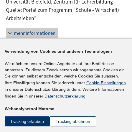
Universität Bielefeld, Zentrum für Lehrerbildung
Fenster
Quelle: Portal zum Programm "Schule - Wirtschaft/
öffnen
Arbeitsleben"
mehr Informationen
Verwendung von Cookies und anderen Technologien
Externer Link
Wir möchten unsere Online-Angebote auf Ihre Bedürfnisse
Jugendsozialarbeit an Hauptschulen und im BVJ
anpassen. Zu diesem Zweck setzen wir sogenannte Cookies ein.
In
in Baden-Württemberg
(01.01.2001)
Sie können selbst entscheiden, welche Cookies Sie zulassen.
neuem
Ihre Einwilligung können Sie jederzeit unter
Cookie-Einstellungen
Universität Tübingen, Institut für
Fenster
in unserer Datenschutzerklärung ändern. Weitere Informationen
Erziehungswissenschaft
finden Sie in unserer
Datenschutzerklärung
.
öffnen
Bolay, Eberhard, Dr.
Webanalysetool Matomo
mehr Informationen
Tracking erlauben
Tracking ablehnen