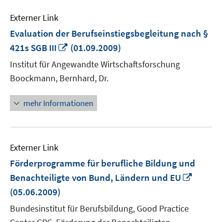
Externer Link
Evaluation der Berufseinstiegsbegleitung nach §
In
421s SGB III
(01.09.2009)
neuem
Institut für Angewandte Wirtschaftsforschung
Fenster
Boockmann, Bernhard, Dr.
öffnen
mehr Informationen
Externer Link
Förderprogramme für berufliche Bildung und
In
Benachteiligte von Bund, Ländern und EU
neuem
(05.06.2009)
Fenste
Bundesinstitut für Berufsbildung, Good Practice
öffnen