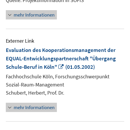
Quelle: Projektinformation in SOFIS
mehr Informationen
Externer Link
Evaluation des Kooperationsmanagement der
EQUAL-Entwicklungspartnerschaft "Übergang
In
Schule-Beruf in Köln"
(01.05.2002)
neuem
Fachhochschule Köln, Forschungsschwerpunkt
Fenster
Sozial-Raum-Management
öffnen
Schubert, Herbert, Prof. Dr.
mehr Informationen