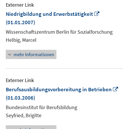
Externer Link
In
Niedrigbildung und Erwerbstätigkeit
neuem
(01.01.2007)
Fenster
Wissenschaftszentrum Berlin für Sozialforschung
öffnen
Helbig, Marcel
mehr Informationen
Externer Link
In
Berufsausbildungsvorbereitung in Betrieben
neu
(01.03.2006)
Fens
Bundesinstitut für Berufsbildung
öffn
Seyfried, Brigitte