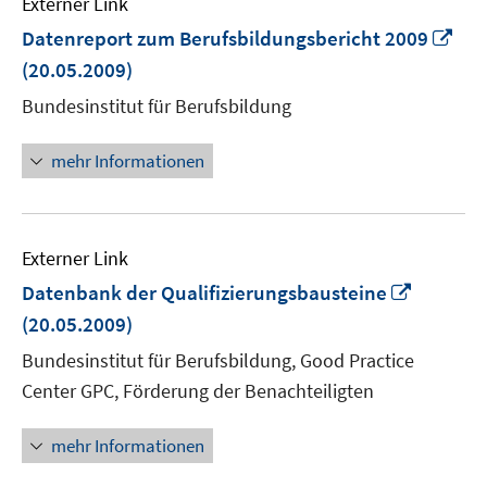
Externer Link
In
Datenreport zum Berufsbildungsbericht 2009
ne
(20.05.2009)
Fen
Bundesinstitut für Berufsbildung
öff
mehr Informationen
Externer Link
In
Datenbank der Qualifizierungsbausteine
neuem
(20.05.2009)
Fenster
Bundesinstitut für Berufsbildung, Good Practice
öffnen
Center GPC, Förderung der Benachteiligten
mehr Informationen