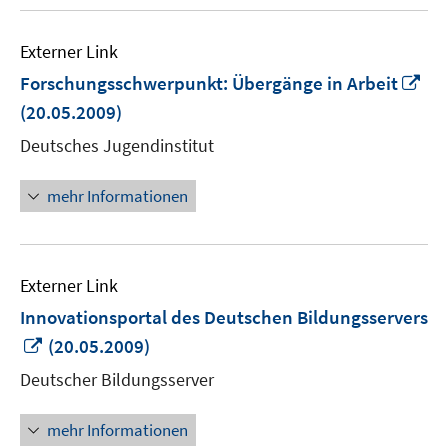
Externer Link
In
Forschungsschwerpunkt: Übergänge in Arbeit
ne
(20.05.2009)
Fen
Deutsches Jugendinstitut
öff
mehr Informationen
Externer Link
Innovationsportal des Deutschen Bildungsservers
In
(20.05.2009)
neuem
Deutscher Bildungsserver
Fenster
öffnen
mehr Informationen