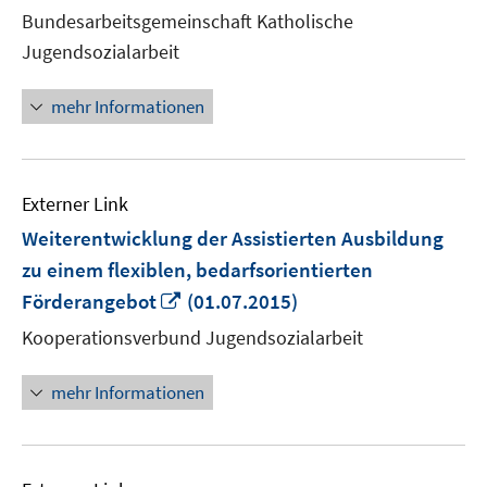
neuem
Bundesarbeitsgemeinschaft Katholische
Fenster
Jugendsozialarbeit
öffnen
mehr Informationen
Externer Link
Weiterentwicklung der Assistierten Ausbildung
zu einem flexiblen, bedarfsorientierten
In
Förderangebot
(01.07.2015)
neuem
Kooperationsverbund Jugendsozialarbeit
Fenster
öffnen
mehr Informationen