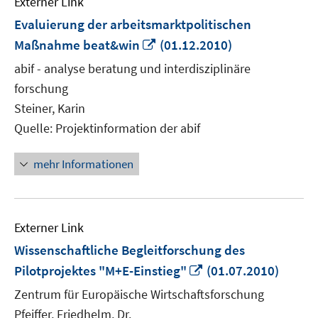
Externer Link
Evaluierung der arbeitsmarktpolitischen
In
Maßnahme beat&win
(01.12.2010)
neuem
abif - analyse beratung und interdisziplinäre
Fenster
forschung
öffnen
Steiner, Karin
Quelle: Projektinformation der abif
mehr Informationen
Externer Link
Wissenschaftliche Begleitforschung des
In
Pilotprojektes "M+E-Einstieg"
(01.07.2010)
neuem
Zentrum für Europäische Wirtschaftsforschung
Fenster
Pfeiffer, Friedhelm, Dr.