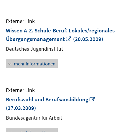
Externer Link
Wissen A-Z. Schule-Beruf: Lokales/regionales
In
Übergangsmanagement
(20.05.2009)
neuem
Deutsches Jugendinstitut
Fenster
öffnen
mehr Informationen
Externer Link
In
Berufswahl und Berufsausbildung
neuem
(27.03.2009)
Fenster
Bundesagentur für Arbeit
öffnen