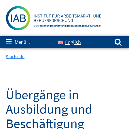
Springe
zum
Inhalt
Suchen nach:
≡
English
Menü
✘
Startseite
Übergänge in
Ausbildung und
Beschäftigung