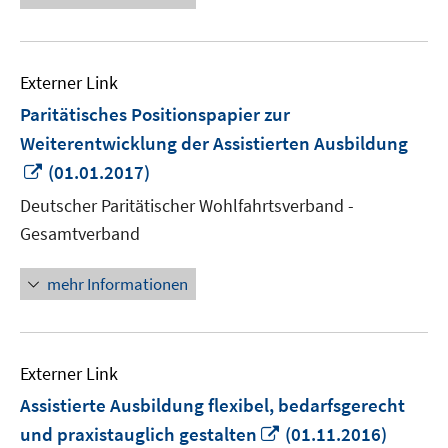
Externer Link
Paritätisches Positionspapier zur
Weiterentwicklung der Assistierten Ausbildung
In
(01.01.2017)
neuem
Deutscher Paritätischer Wohlfahrtsverband -
Fenster
Gesamtverband
öffnen
mehr Informationen
Externer Link
Assistierte Ausbildung flexibel, bedarfsgerecht
In
und praxistauglich gestalten
(01.11.2016)