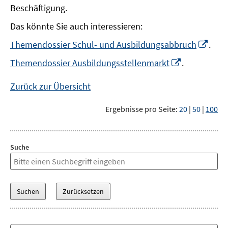
Beschäftigung.
Das könnte Sie auch interessieren:
In
Themendossier Schul- und Ausbildungsabbruch
.
neu
In
Themendossier Ausbildungsstellenmarkt
.
Fens
neuem
öffn
Fenster
Zurück zur Übersicht
öffnen
Ergebnisse pro Seite:
20
|
50
|
100
Suche