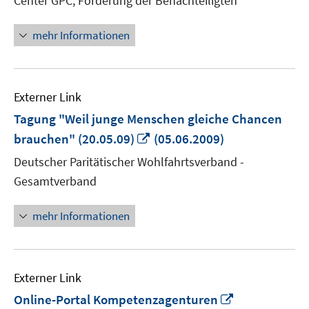
Center GPC, Förderung der Benachteiligten
mehr Informationen
Externer Link
Tagung "Weil junge Menschen gleiche Chancen
In
brauchen" (20.05.09)
(05.06.2009)
neuem
Deutscher Paritätischer Wohlfahrtsverband -
Fenster
Gesamtverband
öffnen
mehr Informationen
Externer Link
In
Online-Portal Kompetenzagenturen