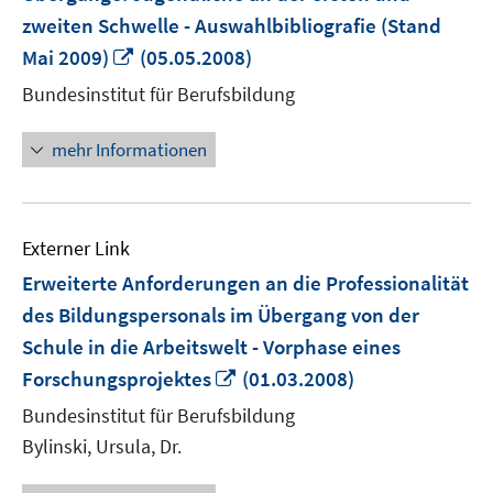
zweiten Schwelle - Auswahlbibliografie (Stand
In
Mai 2009)
(05.05.2008)
neuem
Bundesinstitut für Berufsbildung
Fenster
öffnen
mehr Informationen
Externer Link
Erweiterte Anforderungen an die Professionalität
des Bildungspersonals im Übergang von der
Schule in die Arbeitswelt - Vorphase eines
In
Forschungsprojektes
(01.03.2008)
neuem
Bundesinstitut für Berufsbildung
Fenster
Bylinski, Ursula, Dr.
öffnen