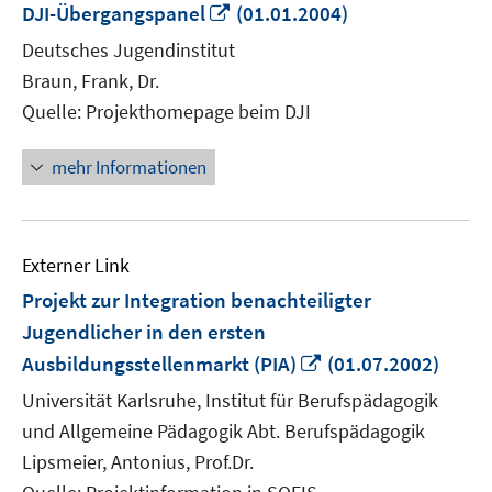
In
DJI-Übergangspanel
(01.01.2004)
neuem
Deutsches Jugendinstitut
Fenster
Braun, Frank, Dr.
öffnen
Quelle: Projekthomepage beim DJI
mehr Informationen
Externer Link
Projekt zur Integration benachteiligter
Jugendlicher in den ersten
In
Ausbildungsstellenmarkt (PIA)
(01.07.2002)
neuem
Universität Karlsruhe, Institut für Berufspädagogik
Fenster
und Allgemeine Pädagogik Abt. Berufspädagogik
öffnen
Lipsmeier, Antonius, Prof.Dr.