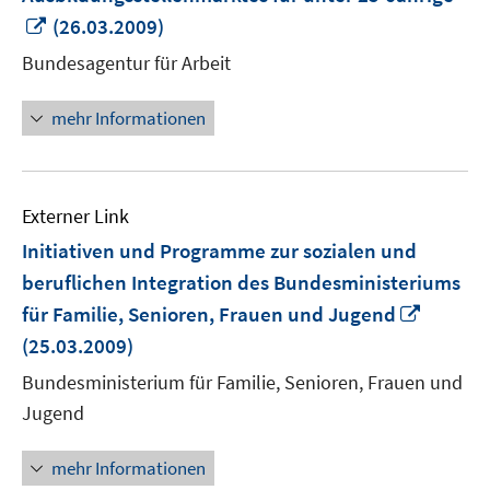
In
(26.03.2009)
neuem
Bundesagentur für Arbeit
Fenster
öffnen
mehr Informationen
Externer Link
Initiativen und Programme zur sozialen und
beruflichen Integration des Bundesministeriums
In
für Familie, Senioren, Frauen und Jugend
neuem
(25.03.2009)
Fenster
Bundesministerium für Familie, Senioren, Frauen und
öffnen
Jugend
mehr Informationen