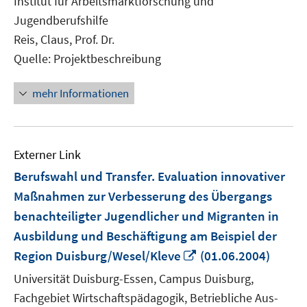
Institut für Arbeitsmarktforschung und
Fenster
Jugendberufshilfe
öffnen
Reis, Claus, Prof. Dr.
Quelle: Projektbeschreibung
mehr Informationen
Externer Link
Berufswahl und Transfer. Evaluation innovativer
Maßnahmen zur Verbesserung des Übergangs
benachteiligter Jugendlicher und Migranten in
Ausbildung und Beschäftigung am Beispiel der
In
Region Duisburg/Wesel/Kleve
(01.06.2004)
neuem
Universität Duisburg-Essen, Campus Duisburg,
Fenster
Fachgebiet Wirtschaftspädagogik, Betriebliche Aus-
öffnen