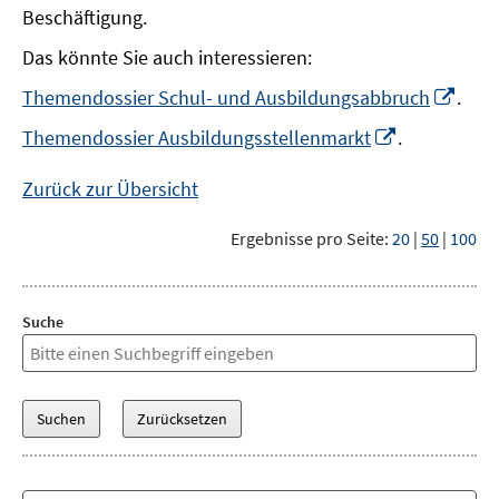
Beschäftigung.
Das könnte Sie auch interessieren:
In
Themendossier Schul- und Ausbildungsabbruch
.
neu
In
Themendossier Ausbildungsstellenmarkt
.
Fens
neuem
öffn
Fenster
Zurück zur Übersicht
öffnen
Ergebnisse pro Seite:
20
|
50
|
100
Suche