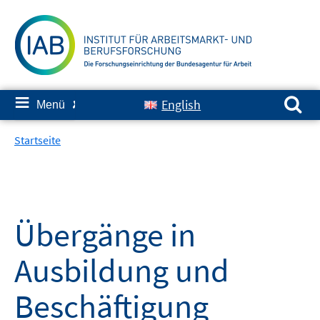
Springe
zum
Inhalt
Suchen nach:
≡
English
Menü
✘
Startseite
Übergänge in
Ausbildung und
Beschäftigung