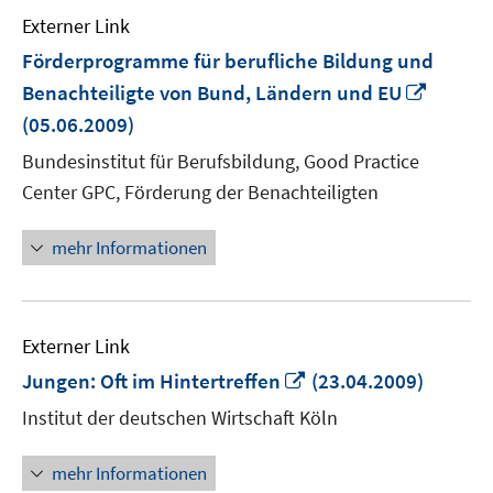
Externer Link
Förderprogramme für berufliche Bildung und
In
Benachteiligte von Bund, Ländern und EU
neuem
(05.06.2009)
Fenste
Bundesinstitut für Berufsbildung, Good Practice
öffnen
Center GPC, Förderung der Benachteiligten
mehr Informationen
Externer Link
In
Jungen: Oft im Hintertreffen
(23.04.2009)
neuem
Institut der deutschen Wirtschaft Köln
Fenster
öffnen
mehr Informationen