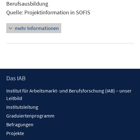
Berufsausbildung
Quelle: Projektinformation in SOFIS
mehr Informationen
Footer
Das IAB
Inhalt
Institut für Arbeitsmarkt- und Berufsforschung (IAB) – unser
Leitbild
Institutsleitung
Graduiertenprogramm
Befragungen
Projekte