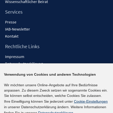
Wissenschaftlicher Beirat
Services
Presse
IAB-Newsletter
Kontakt
Rechtliche Links
Impressum
Datenschutzerklärung
Erklärung zur Barrierefreiheit
Verwendung von Cookies und anderen Technologien
Barrieren melden
Wir möchten unsere Online-Angebote auf Ihre Bedürfnisse
Social-Media-Kanäle
anpassen. Zu diesem Zweck setzen wir sogenannte Cookies ein.
Sie können selbst entscheiden, welche Cookies Sie zulassen.
BlueSky
Ihre Einwilligung können Sie jederzeit unter
Cookie-Einstellungen
YouTube
in unserer Datenschutzerklärung ändern. Weitere Informationen
LinkedIn
finden Sie in unserer
Datenschutzerklärung
.