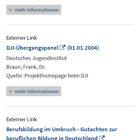
öffnen
mehr Informationen
Externer Link
In
DJI-Übergangspanel
(01.01.2004)
neuem
Deutsches Jugendinstitut
Fenster
Braun, Frank, Dr.
öffnen
Quelle: Projekthomepage beim DJI
mehr Informationen
Externer Link
Berufsbildung im Umbruch - Gutachten zur
In
beruflichen Bildung in Deutschland