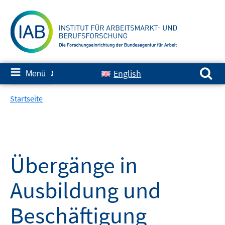
Springe
zum
Inhalt
Suchen nach:
≡
English
Menü
✘
Startseite
Übergänge in
Ausbildung und
Beschäftigung