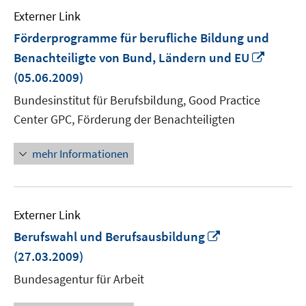
Externer Link
Förderprogramme für berufliche Bildung und
In
Benachteiligte von Bund, Ländern und EU
neuem
(05.06.2009)
Fenste
Bundesinstitut für Berufsbildung, Good Practice
öffnen
Center GPC, Förderung der Benachteiligten
mehr Informationen
Externer Link
In
Berufswahl und Berufsausbildung
neuem
(27.03.2009)
Fenster
Bundesagentur für Arbeit
öffnen