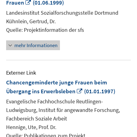
In
Frauen
(01.06.1999)
neuem
Landesinstitut Sozialforschungsstelle Dortmund
Fenster
Kühnlein, Gertrud, Dr.
öffnen
Quelle: Projektinformation der sfs
mehr Informationen
Externer Link
Chancengeminderte junge Frauen beim
In
Übergang ins Erwerbsleben
(01.01.1997)
neuem
Evangelische Fachhochschule Reutlingen-
Fenster
Ludwigsburg, Institut für angewandte Forschung,
öffnen
Fachbereich Soziale Arbeit
Hennige, Ute, Prof. Dr.
Quelle: Publikationen zum Projekt