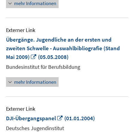
mehr Informationen
Externer Link
Übergänge. Jugendliche an der ersten und
zweiten Schwelle - Auswahlbibliografie (Stand
In
Mai 2009)
(05.05.2008)
neuem
Bundesinstitut für Berufsbildung
Fenster
öffnen
mehr Informationen
Externer Link
In
DJI-Übergangspanel
(01.01.2004)
neuem
Deutsches Jugendinstitut
Fenster