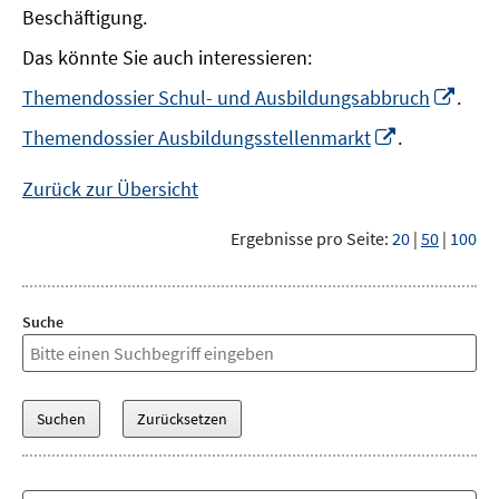
Beschäftigung.
Das könnte Sie auch interessieren:
In
Themendossier Schul- und Ausbildungsabbruch
.
neu
In
Themendossier Ausbildungsstellenmarkt
.
Fens
neuem
öffn
Fenster
Zurück zur Übersicht
öffnen
Ergebnisse pro Seite:
20
|
50
|
100
Suche