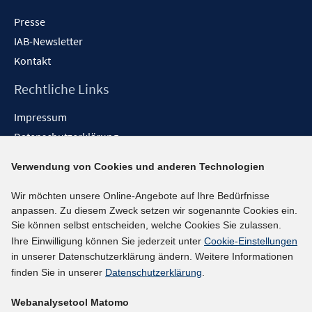
Presse
IAB-Newsletter
Kontakt
Rechtliche Links
Impressum
Datenschutzerklärung
Erklärung zur Barrierefreiheit
Verwendung von Cookies und anderen Technologien
Barrieren melden
Wir möchten unsere Online-Angebote auf Ihre Bedürfnisse
Social-Media-Kanäle
anpassen. Zu diesem Zweck setzen wir sogenannte Cookies ein.
Sie können selbst entscheiden, welche Cookies Sie zulassen.
BlueSky
Ihre Einwilligung können Sie jederzeit unter
Cookie-Einstellungen
YouTube
in unserer Datenschutzerklärung ändern. Weitere Informationen
LinkedIn
finden Sie in unserer
Datenschutzerklärung
.
XING
Webanalysetool Matomo
kununu