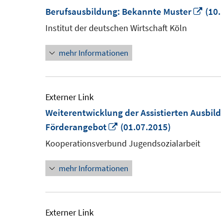
In
Berufsausbildung: Bekannte Muster
(10.
neu
Institut der deutschen Wirtschaft Köln
Fens
mehr Informationen
öffn
Externer Link
Weiterentwicklung der Assistierten Ausbild
In
Förderangebot
(01.07.2015)
neuem
Kooperationsverbund Jugendsozialarbeit
Fenster
mehr Informationen
öffnen
Externer Link