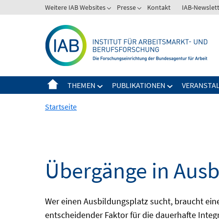
Springe
Weitere IAB Websites
Presse
Kontakt
IAB-Newslet
zum
Inhalt
THEMEN
PUBLIKATIONEN
VERANSTA
Startseite
Übergänge in Ausb
Wer einen Ausbildungsplatz sucht, braucht ei
entscheidender Faktor für die dauerhafte Integ