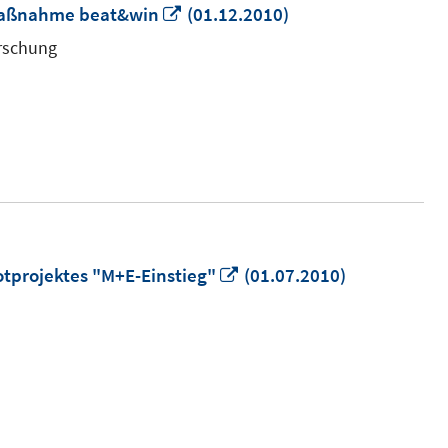
In
 Maßnahme beat&win
(01.12.2010)
neuem
orschung
Fenster
öffnen
In
otprojektes "M+E-Einstieg"
(01.07.2010)
neuem
Fenster
öffnen