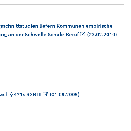
gsschnittstudien liefern Kommunen empirische
In
ung an der Schwelle Schule-Beruf
(23.02.2010)
neuem
Fenster
öffnen
In
ach § 421s SGB III
(01.09.2009)
neuem
Fenster
öffnen