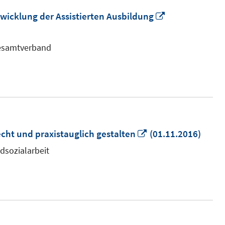
In
twicklung der Assistierten Ausbildung
neuem
Fenster
Gesamtverband
öffnen
In
echt und praxistauglich gestalten
(01.11.2016)
neuem
dsozialarbeit
Fenster
öffnen