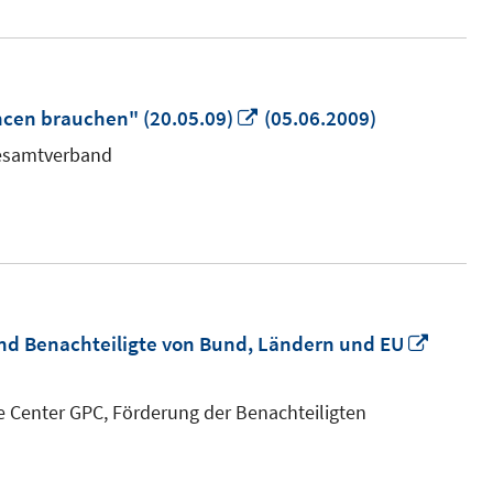
In
cen brauchen" (20.05.09)
(05.06.2009)
neuem
Gesamtverband
Fenster
öffnen
In
nd Benachteiligte von Bund, Ländern und EU
neuem
Fenste
ce Center GPC, Förderung der Benachteiligten
öffnen