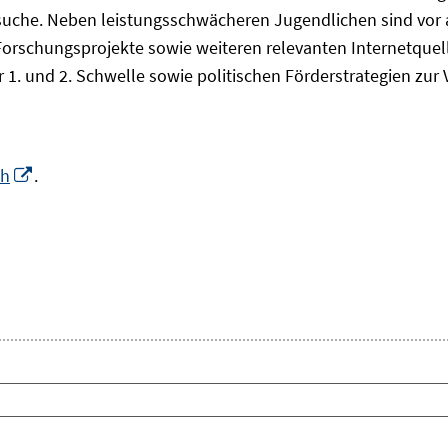
che. Neben leistungsschwächeren Jugendlichen sind vor all
Forschungsprojekte sowie weiteren relevanten Internetquel
 1. und 2. Schwelle sowie politischen Förderstrategien zu
In
ch
.
neuem
Fenster
euem
öffnen
nster
fnen