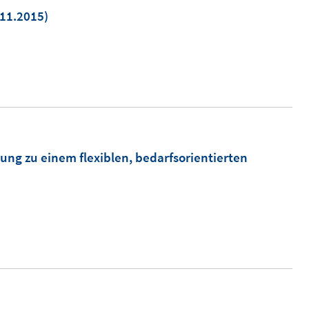
11.2015)
em
ter
en
ung zu einem flexiblen, bedarfsorientierten