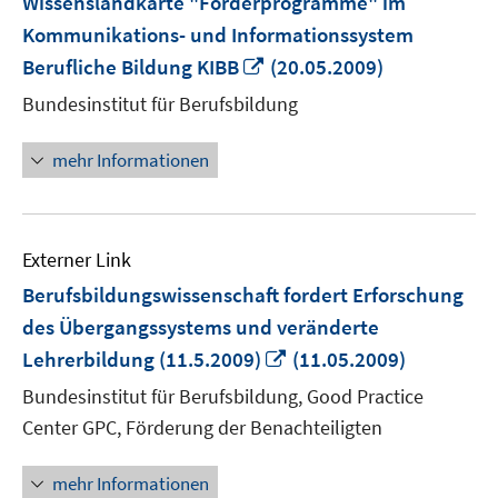
Wissenslandkarte "Förderprogramme" im
Kommunikations- und Informationssystem
In
Berufliche Bildung KIBB
(20.05.2009)
neuem
Bundesinstitut für Berufsbildung
Fenster
öffnen
mehr Informationen
Externer Link
Berufsbildungswissenschaft fordert Erforschung
des Übergangssystems und veränderte
In
Lehrerbildung (11.5.2009)
(11.05.2009)
neuem
Bundesinstitut für Berufsbildung, Good Practice
Fenster
Center GPC, Förderung der Benachteiligten
öffnen
mehr Informationen