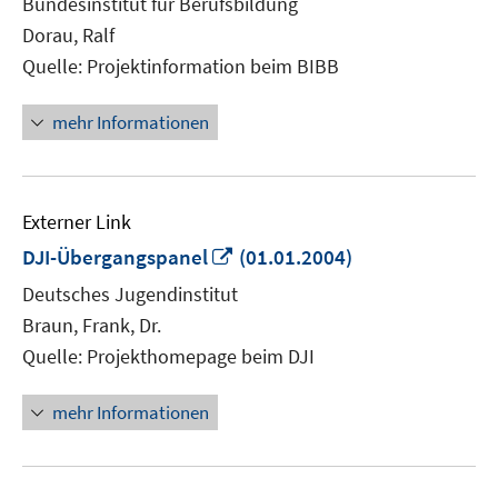
Bundesinstitut für Berufsbildung
Fenster
Dorau, Ralf
öffnen
Quelle: Projektinformation beim BIBB
mehr Informationen
Externer Link
In
DJI-Übergangspanel
(01.01.2004)
neuem
Deutsches Jugendinstitut
Fenster
Braun, Frank, Dr.
öffnen
Quelle: Projekthomepage beim DJI
mehr Informationen