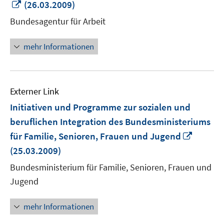
In
(26.03.2009)
neuem
Bundesagentur für Arbeit
Fenster
öffnen
mehr Informationen
Externer Link
Initiativen und Programme zur sozialen und
beruflichen Integration des Bundesministeriums
In
für Familie, Senioren, Frauen und Jugend
neuem
(25.03.2009)
Fenster
Bundesministerium für Familie, Senioren, Frauen und
öffnen
Jugend
mehr Informationen