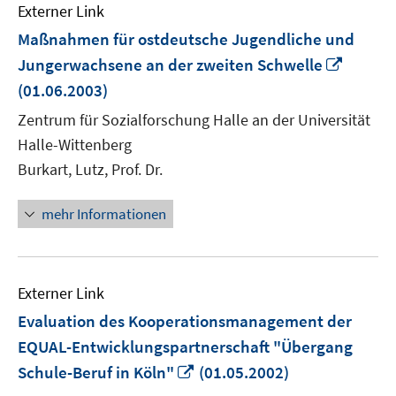
Externer Link
Maßnahmen für ostdeutsche Jugendliche und
In
Jungerwachsene an der zweiten Schwelle
neuem
(01.06.2003)
Fenste
Zentrum für Sozialforschung Halle an der Universität
öffnen
Halle-Wittenberg
Burkart, Lutz, Prof. Dr.
mehr Informationen
Externer Link
Evaluation des Kooperationsmanagement der
EQUAL-Entwicklungspartnerschaft "Übergang
In
Schule-Beruf in Köln"
(01.05.2002)
neuem