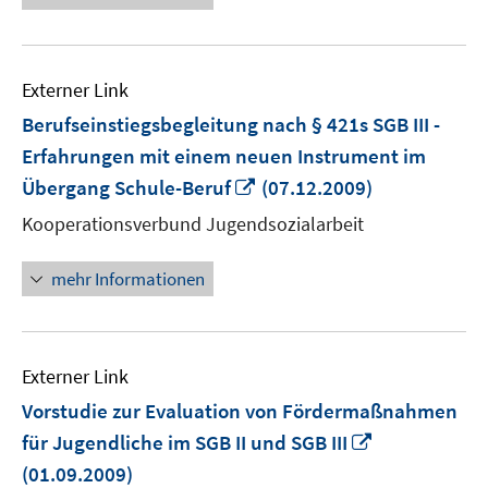
Externer Link
Berufseinstiegsbegleitung nach § 421s SGB III -
Erfahrungen mit einem neuen Instrument im
In
Übergang Schule-Beruf
(07.12.2009)
neuem
Kooperationsverbund Jugendsozialarbeit
Fenster
öffnen
mehr Informationen
Externer Link
Vorstudie zur Evaluation von Fördermaßnahmen
In
für Jugendliche im SGB II und SGB III
neuem
(01.09.2009)