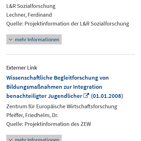
Fenster
L&R Sozialforschung
öffnen
Lechner, Ferdinand
Quelle: Projektinformation der L&R Sozialforschung
mehr Informationen
Externer Link
Wissenschaftliche Begleitforschung von
Bildungsmaßnahmen zur Integration
In
benachteiligter Jugendlicher
(01.01.2008)
neuem
Zentrum für Europäische Wirtschaftsforschung
Fenster
Pfeiffer, Friedhelm, Dr.
öffnen
Quelle: Projektinformation des ZEW
mehr Informationen