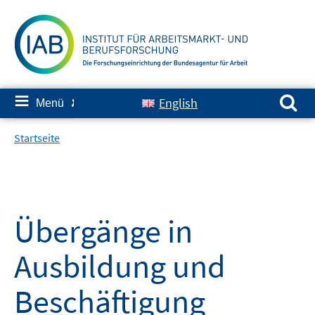
Springe
zum
Inhalt
Suchen nach:
≡
English
Menü
✘
Startseite
Übergänge in
Ausbildung und
Beschäftigung