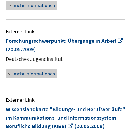
mehr Informationen
Externer Link
In
Forschungsschwerpunkt: Übergänge in Arbeit
ne
(20.05.2009)
Fen
Deutsches Jugendinstitut
öff
mehr Informationen
Externer Link
Wissenslandkarte "Bildungs- und Berufsverläufe"
im Kommunikations- und Informationssystem
In
Berufliche Bildung (KIBB)
(20.05.2009)