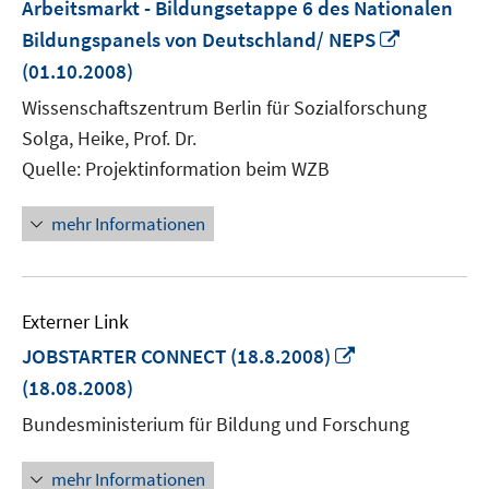
Arbeitsmarkt - Bildungsetappe 6 des Nationalen
In
Bildungspanels von Deutschland/ NEPS
neuem
(01.10.2008)
Fenster
Wissenschaftszentrum Berlin für Sozialforschung
öffnen
Solga, Heike, Prof. Dr.
Quelle: Projektinformation beim WZB
mehr Informationen
Externer Link
In
JOBSTARTER CONNECT (18.8.2008)
neuem
(18.08.2008)
Fenster
Bundesministerium für Bildung und Forschung
öffnen
mehr Informationen