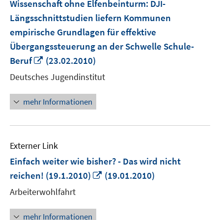
Wissenschaft ohne Elfenbeinturm: DJI-
Längsschnittstudien liefern Kommunen
empirische Grundlagen für effektive
Übergangssteuerung an der Schwelle Schule-
In
Beruf
(23.02.2010)
neuem
Deutsches Jugendinstitut
Fenster
öffnen
mehr Informationen
Externer Link
Einfach weiter wie bisher? - Das wird nicht
In
reichen! (19.1.2010)
(19.01.2010)
neuem
Arbeiterwohlfahrt
Fenster
öffnen
mehr Informationen