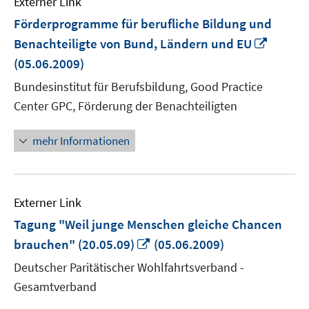
Externer Link
Förderprogramme für berufliche Bildung und
In
Benachteiligte von Bund, Ländern und EU
neuem
(05.06.2009)
Fenste
Bundesinstitut für Berufsbildung, Good Practice
öffnen
Center GPC, Förderung der Benachteiligten
mehr Informationen
Externer Link
Tagung "Weil junge Menschen gleiche Chancen
In
brauchen" (20.05.09)
(05.06.2009)
neuem
Deutscher Paritätischer Wohlfahrtsverband -
Fenster
Gesamtverband
öffnen