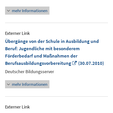
Fenster
öffnen
mehr Informationen
Externer Link
Übergänge von der Schule in Ausbildung und
Beruf: Jugendliche mit besonderem
Förderbedarf und Maßnahmen der
In
Berufsausbildungsvorbereitung
(30.07.2010)
neuem
Deutscher Bildungsserver
Fenster
öffnen
mehr Informationen
Externer Link