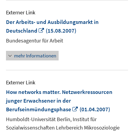
Externer Link
Der Arbeits- und Ausbildungsmarkt in
In
Deutschland
(15.08.2007)
neuem
Bundesagentur für Arbeit
Fenster
öffnen
mehr Informationen
Externer Link
How networks matter. Netzwerkressourcen
junger Erwachsener in der
In
Berufseinmündungsphase
(01.04.2007)
neuem
Humboldt-Universität Berlin, Institut für
Fenster
Sozialwissenschaften Lehrbereich Mikrosoziologie
öffnen