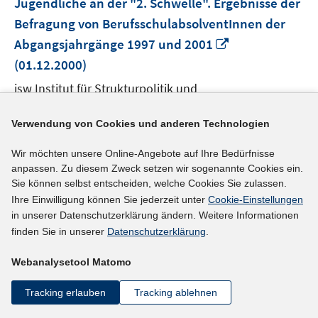
Jugendliche an der "2. Schwelle". Ergebnisse der
Befragung von BerufsschulabsolventInnen der
In
Abgangsjahrgänge 1997 und 2001
neuem
(01.12.2000)
Fenster
isw Institut für Strukturpolitik und
öffnen
Wirtschaftsförderung gemeinnützige Gesellschaft
Verwendung von Cookies und anderen Technologien
mbH
Wagner, Gerald
Wir möchten unsere Online-Angebote auf Ihre Bedürfnisse
Quelle: Projektinformation des isw
anpassen. Zu diesem Zweck setzen wir sogenannte Cookies ein.
Sie können selbst entscheiden, welche Cookies Sie zulassen.
Ihre Einwilligung können Sie jederzeit unter
Cookie-Einstellungen
mehr Informationen
in unserer Datenschutzerklärung ändern. Weitere Informationen
finden Sie in unserer
Datenschutzerklärung
.
Webanalysetool Matomo
Externer Link
Bekämpfung der Jugendarbeitslosigkeit:
Tracking erlauben
Tracking ablehnen
Wissenschaftliche Begleitung des