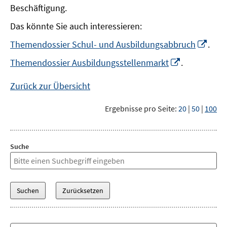
Beschäftigung.
Das könnte Sie auch interessieren:
In
Themendossier Schul- und Ausbildungsabbruch
.
neu
In
Themendossier Ausbildungsstellenmarkt
.
Fens
neuem
öffn
Fenster
Zurück zur Übersicht
öffnen
Ergebnisse pro Seite:
20
|
50
|
100
Suche