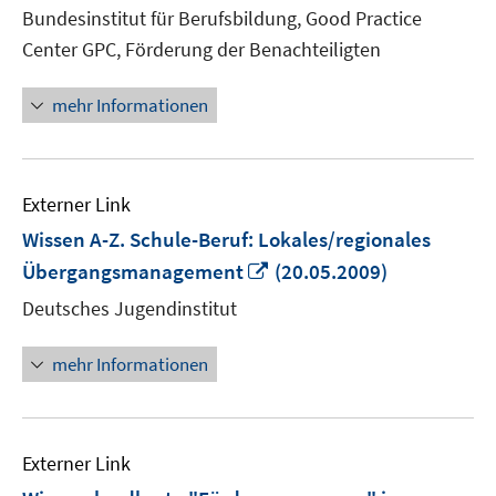
neuem
Bundesinstitut für Berufsbildung, Good Practice
Fenster
Center GPC, Förderung der Benachteiligten
öffnen
mehr Informationen
Externer Link
Wissen A-Z. Schule-Beruf: Lokales/regionales
In
Übergangsmanagement
(20.05.2009)
neuem
Deutsches Jugendinstitut
Fenster
öffnen
mehr Informationen
Externer Link