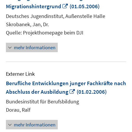
In
Migrationshintergrund
(01.05.2006)
neuem
Deutsches Jugendinstitut, Außenstelle Halle
Fenster
Skrobanek, Jan, Dr.
öffnen
Quelle: Projekthomepage beim DJI
mehr Informationen
Externer Link
Berufliche Entwicklungen junger Fachkräfte nach
In
Abschluss der Ausbildung
(01.02.2006)
neuem
Bundesinstitut für Berufsbildung
Fenster
Dorau, Ralf
öffnen
mehr Informationen