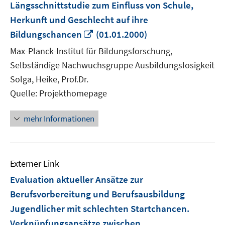
Längsschnittstudie zum Einfluss von Schule,
Herkunft und Geschlecht auf ihre
In
Bildungschancen
(01.01.2000)
neuem
Max-Planck-Institut für Bildungsforschung,
Fenster
Selbständige Nachwuchsgruppe Ausbildungslosigkeit
öffnen
Solga, Heike, Prof.Dr.
Quelle: Projekthomepage
mehr Informationen
Externer Link
Evaluation aktueller Ansätze zur
Berufsvorbereitung und Berufsausbildung
Jugendlicher mit schlechten Startchancen.
Verknüpfungsansätze zwischen