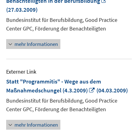
Benachteiligten in der Berufsbildung
neuem
(27.03.2009)
Fenster
Bundesinstitut für Berufsbildung, Good Practice
öffnen
Center GPC, Förderung der Benachteiligten
mehr Informationen
Externer Link
Statt "Programmitis" - Wege aus dem
In
Maßnahmedschungel (4.3.2009)
(04.03.2009)
neuem
Bundesinstitut für Berufsbildung, Good Practice
Fenster
Center GPC, Förderung der Benachteiligten
öffnen
mehr Informationen