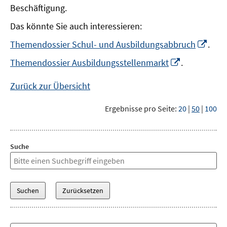
Beschäftigung.
Das könnte Sie auch interessieren:
In
Themendossier Schul- und Ausbildungsabbruch
.
neu
In
Themendossier Ausbildungsstellenmarkt
.
Fens
neuem
öffn
Fenster
Zurück zur Übersicht
öffnen
Ergebnisse pro Seite:
20
|
50
|
100
Suche