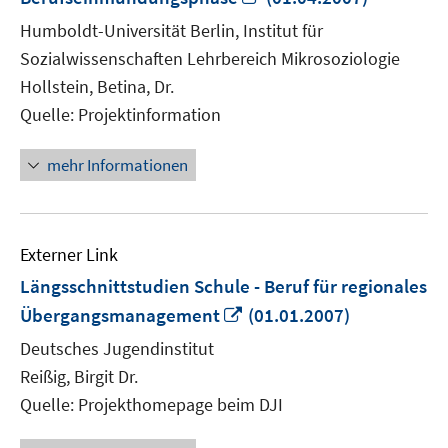
neuem
Humboldt-Universität Berlin, Institut für
Fenster
Sozialwissenschaften Lehrbereich Mikrosoziologie
öffnen
Hollstein, Betina, Dr.
Quelle: Projektinformation
mehr Informationen
Externer Link
Längsschnittstudien Schule - Beruf für regionales
In
Übergangsmanagement
(01.01.2007)
neuem
Deutsches Jugendinstitut
Fenster
Reißig, Birgit Dr.
öffnen
Quelle: Projekthomepage beim DJI