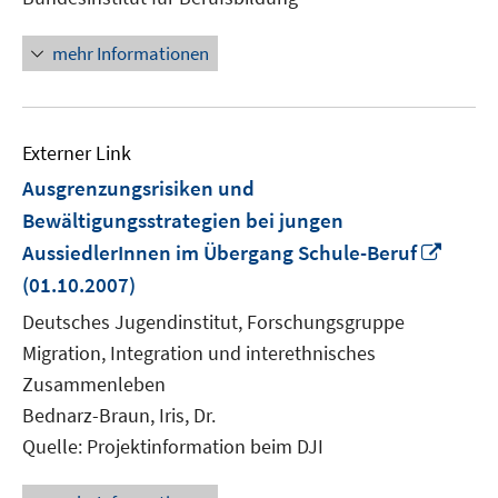
Fenster
öffnen
mehr Informationen
Externer Link
Ausgrenzungsrisiken und
Bewältigungsstrategien bei jungen
In
AussiedlerInnen im Übergang Schule-Beruf
neue
(01.10.2007)
Fenst
Deutsches Jugendinstitut, Forschungsgruppe
öffne
Migration, Integration und interethnisches
Zusammenleben
Bednarz-Braun, Iris, Dr.
Quelle: Projektinformation beim DJI