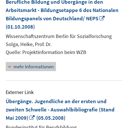
Berufliche Bildung und Übergänge in den
Arbeitsmarkt - Bildungsetappe 6 des Nationalen
In
Bildungspanels von Deutschland/ NEPS
neuem
(01.10.2008)
Fenster
Wissenschaftszentrum Berlin für Sozialforschung
öffnen
Solga, Heike, Prof. Dr.
Quelle: Projektinformation beim WZB
mehr Informationen
Externer Link
Übergänge. Jugendliche an der ersten und
zweiten Schwelle - Auswahlbibliografie (Stand
In
Mai 2009)
(05.05.2008)
neuem
Bundesinstitut für Berufsbildung