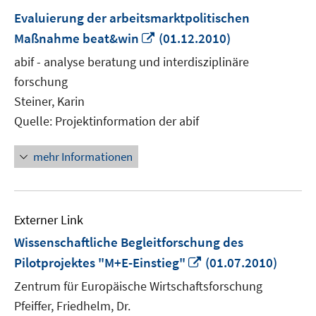
Evaluierung der arbeitsmarktpolitischen
In
Maßnahme beat&win
(01.12.2010)
neuem
abif - analyse beratung und interdisziplinäre
Fenster
forschung
öffnen
Steiner, Karin
Quelle: Projektinformation der abif
mehr Informationen
Externer Link
Wissenschaftliche Begleitforschung des
In
Pilotprojektes "M+E-Einstieg"
(01.07.2010)
neuem
Zentrum für Europäische Wirtschaftsforschung
Fenster
Pfeiffer, Friedhelm, Dr.
öffnen