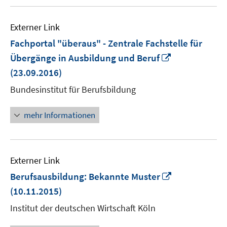
Externer Link
Fachportal "überaus" - Zentrale Fachstelle für
In
Übergänge in Ausbildung und Beruf
neuem
(23.09.2016)
Fenster
Bundesinstitut für Berufsbildung
öffnen
mehr Informationen
Externer Link
In
Berufsausbildung: Bekannte Muster
neuem
(10.11.2015)
Fenster
Institut der deutschen Wirtschaft Köln
öffnen