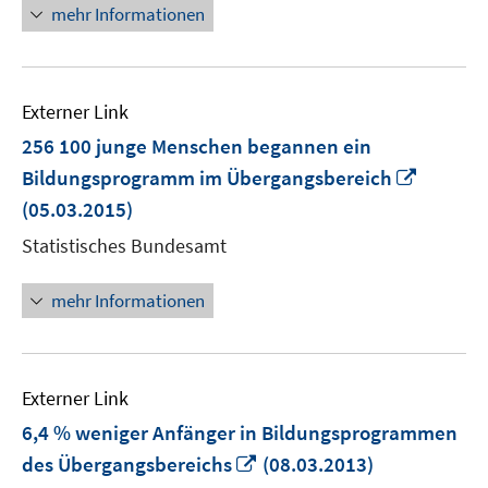
mehr Informationen
Externer Link
256 100 junge Menschen begannen ein
In
Bildungsprogramm im Übergangsbereich
neuem
(05.03.2015)
Fenster
Statistisches Bundesamt
öffnen
mehr Informationen
Externer Link
6,4 % weniger Anfänger in Bildungsprogrammen
In
des Übergangsbereichs
(08.03.2013)
neuem