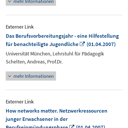
mehr Informationen
Externer Link
Das Berufsvorbereitungsjahr - eine Hilfestellung
In
für benachteiligte Jugendliche
(01.04.2007)
neuem
Universität München, Lehrstuhl für Pädagogik
Fenster
Schelten, Andreas, Prof.Dr.
öffnen
mehr Informationen
Externer Link
How networks matter. Netzwerkressourcen
junger Erwachsener in der
In
Berufseinmündungsphase
(01.04.2007)