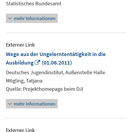
Statistisches Bundesamt
Fenster
öffnen
mehr Informationen
Externer Link
Wege aus der Ungelerntentätigkeit in die
In
Ausbildung
(01.06.2011)
neuem
Deutsches Jugendinstitut, Außenstelle Halle
Fenster
Mögling, Tatjana
öffnen
Quelle: Projekthomepage beim DJI
mehr Informationen
Externer Link