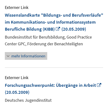
Externer Link
Wissenslandkarte "Bildungs- und Berufsverläufe"
im Kommunikations- und Informationssystem
In
Berufliche Bildung (KIBB)
(20.05.2009)
neuem
Bundesinstitut für Berufsbildung, Good Practice
Fenster
Center GPC, Förderung der Benachteiligten
öffnen
mehr Informationen
Externer Link
In
Forschungsschwerpunkt: Übergänge in Arbeit
ne
(20.05.2009)
Fen
Deutsches Jugendinstitut
öff