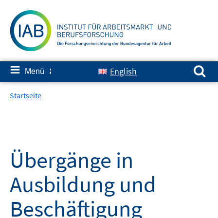
Springe
zum
Inhalt
Suchen nach:
≡
English
Menü
✘
Startseite
Übergänge in
Ausbildung und
Beschäftigung