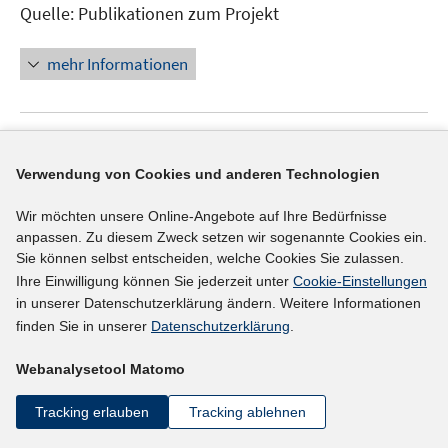
Quelle: Publikationen zum Projekt
mehr Informationen
Externer Link
Verwendung von Cookies und anderen Technologien
In
Förderung der Ausbildung durch Tarifvertrag
ne
(01.01.1996)
Wir möchten unsere Online-Angebote auf Ihre Bedürfnisse
Fen
anpassen. Zu diesem Zweck setzen wir sogenannte Cookies ein.
Wirtschafts- und Sozialwissenschaftliches Institut in
öff
Sie können selbst entscheiden, welche Cookies Sie zulassen.
der Hans-Böckler-Stiftung
Ihre Einwilligung können Sie jederzeit unter
Cookie-Einstellungen
Bispinck, Reinhard, Dr.
in unserer Datenschutzerklärung ändern. Weitere Informationen
finden Sie in unserer
Datenschutzerklärung
.
Quelle: Projektinformation des WSI
Webanalysetool Matomo
mehr Informationen
Tracking erlauben
Tracking ablehnen