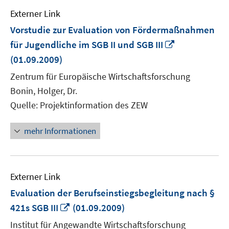
Externer Link
Vorstudie zur Evaluation von Fördermaßnahmen
In
für Jugendliche im SGB II und SGB III
neuem
(01.09.2009)
Fenster
Zentrum für Europäische Wirtschaftsforschung
öffnen
Bonin, Holger, Dr.
Quelle: Projektinformation des ZEW
mehr Informationen
Externer Link
Evaluation der Berufseinstiegsbegleitung nach §
In
421s SGB III
(01.09.2009)
neuem
Institut für Angewandte Wirtschaftsforschung