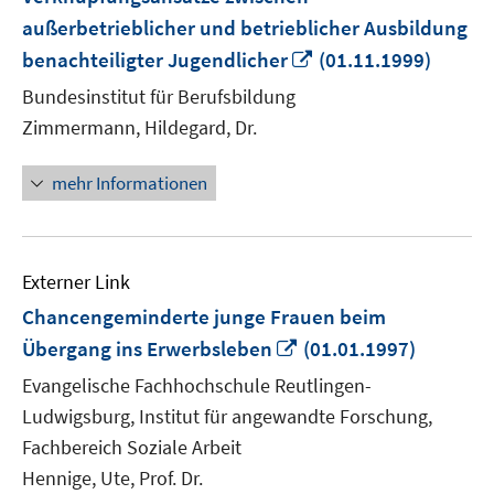
außerbetrieblicher und betrieblicher Ausbildung
In
benachteiligter Jugendlicher
(01.11.1999)
neuem
Bundesinstitut für Berufsbildung
Fenster
Zimmermann, Hildegard, Dr.
öffnen
mehr Informationen
Externer Link
Chancengeminderte junge Frauen beim
In
Übergang ins Erwerbsleben
(01.01.1997)
neuem
Evangelische Fachhochschule Reutlingen-
Fenster
Ludwigsburg, Institut für angewandte Forschung,
öffnen
Fachbereich Soziale Arbeit
Hennige, Ute, Prof. Dr.