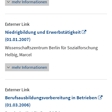
mehr Informationen
Externer Link
In
Niedrigbildung und Erwerbstätigkeit
neuem
(01.01.2007)
Fenster
Wissenschaftszentrum Berlin für Sozialforschung
öffnen
Helbig, Marcel
mehr Informationen
Externer Link
In
Berufsausbildungsvorbereitung in Betrieben
neu
(01.03.2006)
Fens