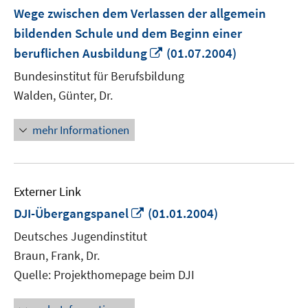
Wege zwischen dem Verlassen der allgemein
bildenden Schule und dem Beginn einer
In
beruflichen Ausbildung
(01.07.2004)
neuem
Bundesinstitut für Berufsbildung
Fenster
Walden, Günter, Dr.
öffnen
mehr Informationen
Externer Link
In
DJI-Übergangspanel
(01.01.2004)
neuem
Deutsches Jugendinstitut
Fenster
Braun, Frank, Dr.
öffnen
Quelle: Projekthomepage beim DJI