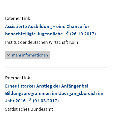
Externer Link
Assistierte Ausbildung – eine Chance für
In
benachteiligte Jugendliche
(26.10.2017)
neuem
Institut der deutschen Wirtschaft Köln
Fenster
öffnen
mehr Informationen
Externer Link
Erneut starker Anstieg der Anfänger bei
Bildungsprogrammen im Übergangsbereich im
In
Jahr 2016
(01.03.2017)
neuem
Statistisches Bundesamt
Fenster