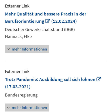
Externer Link
Mehr Qualität und bessere Praxis in der
In
Berufsorientierung
(12.02.2024)
neuem
Deutscher Gewerkschaftsbund (DGB)
Fenster
Hannack, Elke
öffnen
mehr Informationen
Externer Link
In
Trotz Pandemie: Ausbildung soll sich lohnen
neu
(17.03.2021)
Fens
Bundesregierung
öffn
mehr Informationen