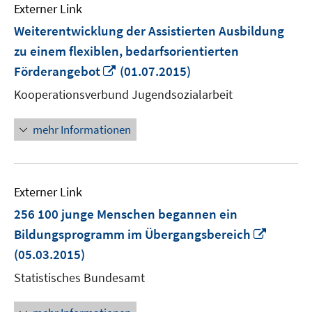
Externer Link
Weiterentwicklung der Assistierten Ausbildung
zu einem flexiblen, bedarfsorientierten
In
Förderangebot
(01.07.2015)
neuem
Kooperationsverbund Jugendsozialarbeit
Fenster
öffnen
mehr Informationen
Externer Link
256 100 junge Menschen begannen ein
In
Bildungsprogramm im Übergangsbereich
neuem
(05.03.2015)
Fenster
Statistisches Bundesamt
öffnen