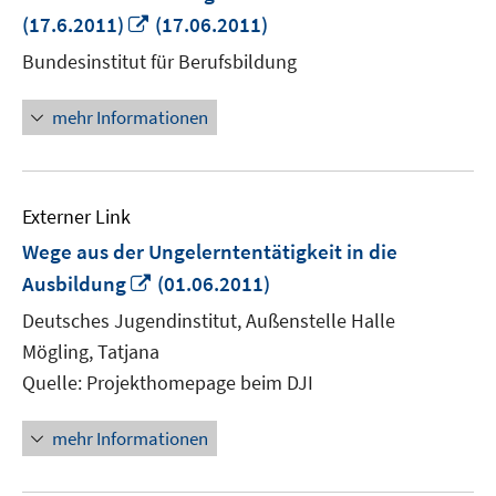
In
(17.6.2011)
(17.06.2011)
neuem
Bundesinstitut für Berufsbildung
Fenster
öffnen
mehr Informationen
Externer Link
Wege aus der Ungelerntentätigkeit in die
In
Ausbildung
(01.06.2011)
neuem
Deutsches Jugendinstitut, Außenstelle Halle
Fenster
Mögling, Tatjana
öffnen
Quelle: Projekthomepage beim DJI
mehr Informationen