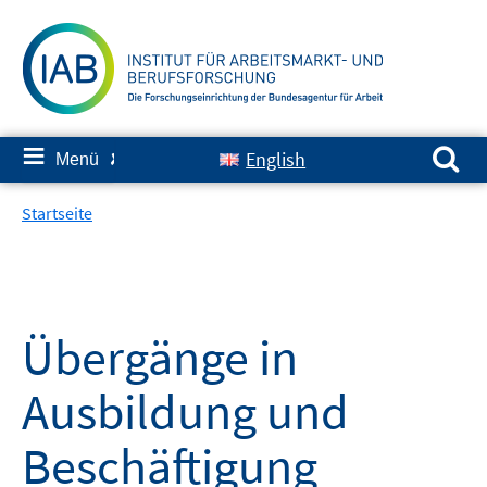
Springe
zum
Inhalt
Suchen nach:
≡
English
Menü
✘
Startseite
Übergänge in
Ausbildung und
Beschäftigung