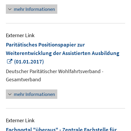
öffnen
mehr Informationen
Externer Link
Paritätisches Positionspapier zur
Weiterentwicklung der Assistierten Ausbildung
In
(01.01.2017)
neuem
Deutscher Paritätischer Wohlfahrtsverband -
Fenster
Gesamtverband
öffnen
mehr Informationen
Externer Link
Fachportal "überaus" - Zentrale Fachstelle für