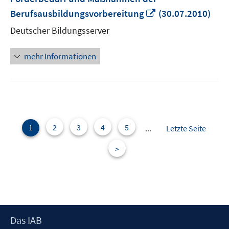
In
Berufsausbildungsvorbereitung
(30.07.2010)
neuem
Deutscher Bildungsserver
Fenster
öffnen
mehr Informationen
1
2
3
4
5
...
Letzte Seite
>
Footer
Das IAB