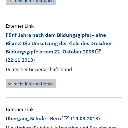
mehr Informationen
Externer Link
Fünf Jahre nach dem Bildungsgipfel – eine
Bilanz: Die Umsetzung der Ziele des Dresdner
In
Bildungsgipfels vom 22. Oktober 2008
neuem
(22.11.2013)
Fenster
Deutscher Gewerkschaftsbund
öffnen
mehr Informationen
Externer Link
In
Übergang Schule - Beruf
(19.03.2013)
neuem
Ministerium für Arbeit, Integration und Soziales des