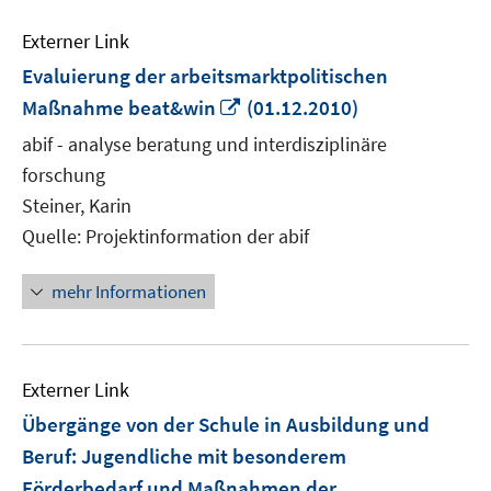
Externer Link
Evaluierung der arbeitsmarktpolitischen
In
Maßnahme beat&win
(01.12.2010)
neuem
abif - analyse beratung und interdisziplinäre
Fenster
forschung
öffnen
Steiner, Karin
Quelle: Projektinformation der abif
mehr Informationen
Externer Link
Übergänge von der Schule in Ausbildung und
Beruf: Jugendliche mit besonderem
Förderbedarf und Maßnahmen der