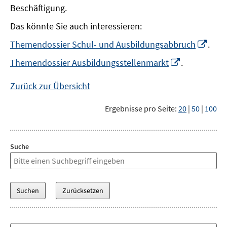
Beschäftigung.
Das könnte Sie auch interessieren:
In
Themendossier Schul- und Ausbildungsabbruch
.
neu
In
Themendossier Ausbildungsstellenmarkt
.
Fens
neuem
öffn
Fenster
Zurück zur Übersicht
öffnen
Ergebnisse pro Seite:
20
|
50
|
100
Suche