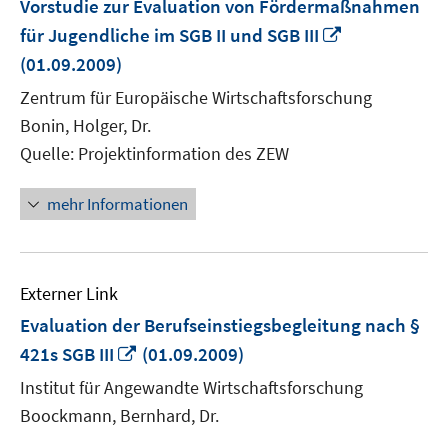
Vorstudie zur Evaluation von Fördermaßnahmen
In
für Jugendliche im SGB II und SGB III
neuem
(01.09.2009)
Fenster
Zentrum für Europäische Wirtschaftsforschung
öffnen
Bonin, Holger, Dr.
Quelle: Projektinformation des ZEW
mehr Informationen
Externer Link
Evaluation der Berufseinstiegsbegleitung nach §
In
421s SGB III
(01.09.2009)
neuem
Institut für Angewandte Wirtschaftsforschung
Fenster
Boockmann, Bernhard, Dr.
öffnen