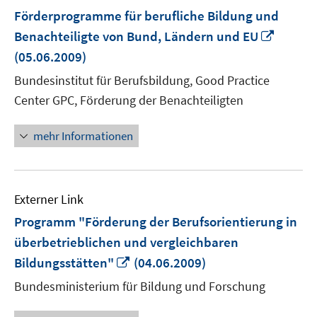
Förderprogramme für berufliche Bildung und
In
Benachteiligte von Bund, Ländern und EU
neuem
(05.06.2009)
Fenste
Bundesinstitut für Berufsbildung, Good Practice
öffnen
Center GPC, Förderung der Benachteiligten
mehr Informationen
Externer Link
Programm "Förderung der Berufsorientierung in
überbetrieblichen und vergleichbaren
In
Bildungsstätten"
(04.06.2009)
neuem
Bundesministerium für Bildung und Forschung
Fenster
öffnen