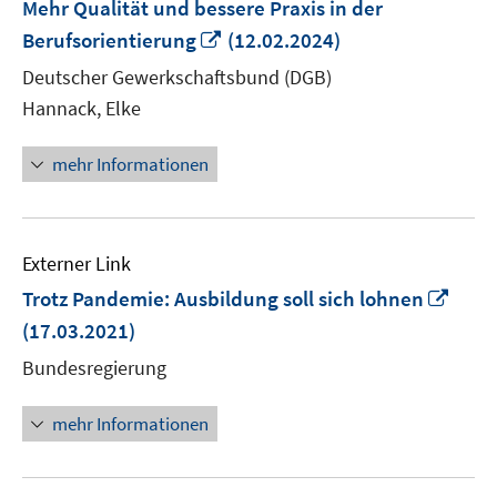
Mehr Qualität und bessere Praxis in der
In
Berufsorientierung
(12.02.2024)
neuem
Deutscher Gewerkschaftsbund (DGB)
Fenster
Hannack, Elke
öffnen
mehr Informationen
Externer Link
In
Trotz Pandemie: Ausbildung soll sich lohnen
neu
(17.03.2021)
Fens
Bundesregierung
öffn
mehr Informationen