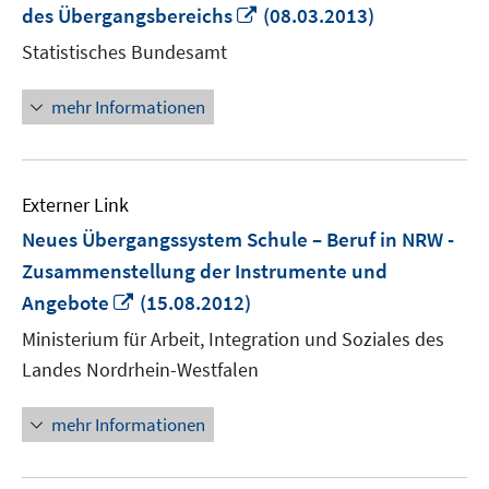
In
des Übergangsbereichs
(08.03.2013)
neuem
Statistisches Bundesamt
Fenster
öffnen
mehr Informationen
Externer Link
Neues Übergangssystem Schule – Beruf in NRW -
Zusammenstellung der Instrumente und
In
Angebote
(15.08.2012)
neuem
Ministerium für Arbeit, Integration und Soziales des
Fenster
Landes Nordrhein-Westfalen
öffnen
mehr Informationen