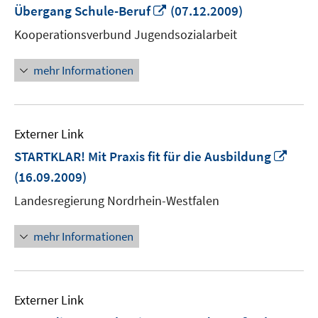
In
Übergang Schule-Beruf
(07.12.2009)
neuem
Kooperationsverbund Jugendsozialarbeit
Fenster
öffnen
mehr Informationen
Externer Link
In
STARTKLAR! Mit Praxis fit für die Ausbildung
neu
(16.09.2009)
Fens
Landesregierung Nordrhein-Westfalen
öffn
mehr Informationen
Externer Link