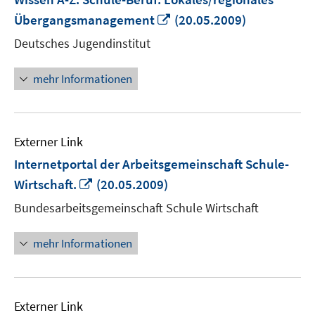
In
Übergangsmanagement
(20.05.2009)
neuem
Deutsches Jugendinstitut
Fenster
öffnen
mehr Informationen
Externer Link
Internetportal der Arbeitsgemeinschaft Schule-
In
Wirtschaft.
(20.05.2009)
neuem
Bundesarbeitsgemeinschaft Schule Wirtschaft
Fenster
öffnen
mehr Informationen
Externer Link