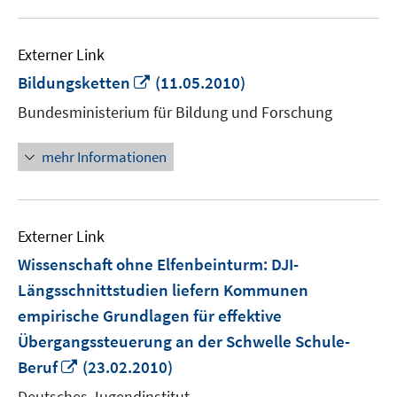
Externer Link
In
Bildungsketten
(11.05.2010)
neuem
Bundesministerium für Bildung und Forschung
Fenster
öffnen
mehr Informationen
Externer Link
Wissenschaft ohne Elfenbeinturm: DJI-
Längsschnittstudien liefern Kommunen
empirische Grundlagen für effektive
Übergangssteuerung an der Schwelle Schule-
In
Beruf
(23.02.2010)
neuem
Deutsches Jugendinstitut