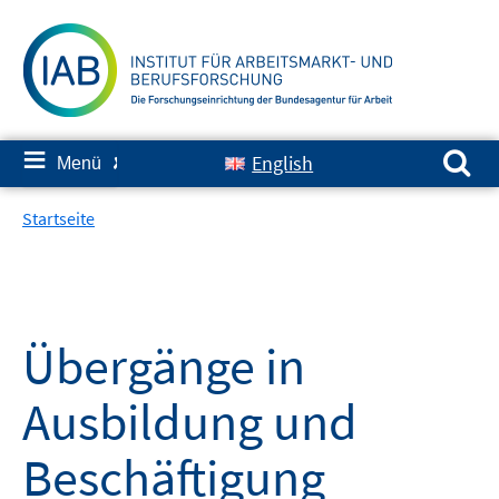
Springe
zum
Inhalt
Suchen nach:
≡
English
Menü
✘
Startseite
Übergänge in
Ausbildung und
Beschäftigung