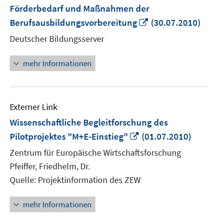
Förderbedarf und Maßnahmen der
In
Berufsausbildungsvorbereitung
(30.07.2010)
neuem
Deutscher Bildungsserver
Fenster
öffnen
mehr Informationen
Externer Link
Wissenschaftliche Begleitforschung des
In
Pilotprojektes "M+E-Einstieg"
(01.07.2010)
neuem
Zentrum für Europäische Wirtschaftsforschung
Fenster
Pfeiffer, Friedhelm, Dr.
öffnen
Quelle: Projektinformation des ZEW
mehr Informationen