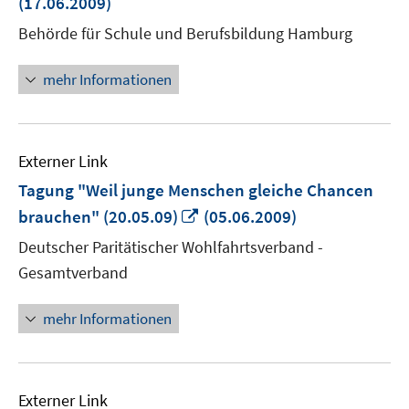
(17.06.2009)
Fenster
Behörde für Schule und Berufsbildung Hamburg
öffnen
mehr Informationen
Externer Link
Tagung "Weil junge Menschen gleiche Chancen
In
brauchen" (20.05.09)
(05.06.2009)
neuem
Deutscher Paritätischer Wohlfahrtsverband -
Fenster
Gesamtverband
öffnen
mehr Informationen
Externer Link