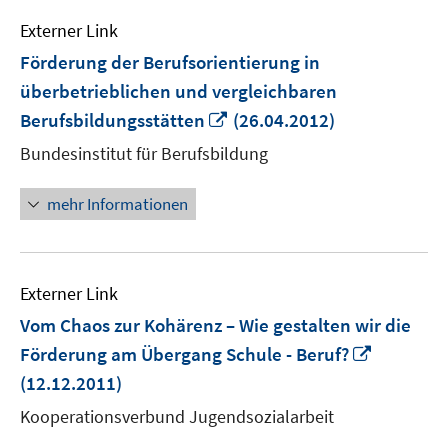
Externer Link
Förderung der Berufsorientierung in
überbetrieblichen und vergleichbaren
In
Berufsbildungsstätten
(26.04.2012)
neuem
Bundesinstitut für Berufsbildung
Fenster
öffnen
mehr Informationen
Externer Link
Vom Chaos zur Kohärenz – Wie gestalten wir die
In
Förderung am Übergang Schule - Beruf?
neuem
(12.12.2011)
Fenster
Kooperationsverbund Jugendsozialarbeit
öffnen