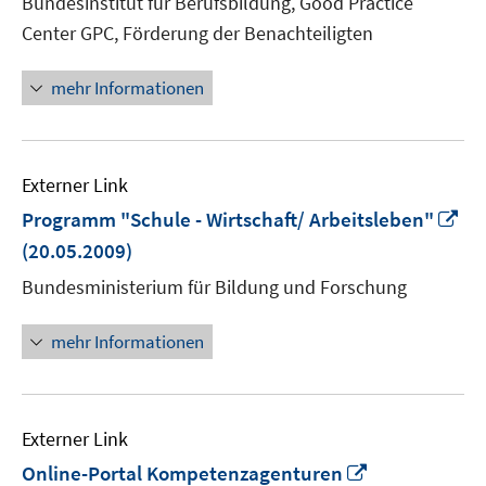
Bundesinstitut für Berufsbildung, Good Practice
Fenster
Center GPC, Förderung der Benachteiligten
öffnen
mehr Informationen
Externer Link
In
Programm "Schule - Wirtschaft/ Arbeitsleben"
ne
(20.05.2009)
Fe
Bundesministerium für Bildung und Forschung
öf
mehr Informationen
Externer Link
In
Online-Portal Kompetenzagenturen