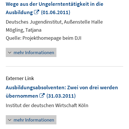
Wege aus der Ungelerntentätigkeit in die
In
Ausbildung
(01.06.2011)
neuem
Deutsches Jugendinstitut, Außenstelle Halle
Fenster
Mögling, Tatjana
öffnen
Quelle: Projekthomepage beim DJI
mehr Informationen
Externer Link
Ausbildungsabsolventen: Zwei von drei werden
In
übernommen
(31.03.2011)
neuem
Institut der deutschen Wirtschaft Köln
Fenster
öffnen
mehr Informationen