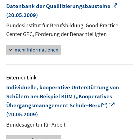
In
Datenbank der Qualifizierungsbausteine
neuem
(20.05.2009)
Fenster
Bundesinstitut für Berufsbildung, Good Practice
öffnen
Center GPC, Förderung der Benachteiligten
mehr Informationen
Externer Link
Individuelle, kooperative Unterstützung von
Schülern am Beispiel KÜM („Kooperatives
In
Übergangsmanagement Schule-Beruf“)
neuem
(20.05.2009)
Fenster
Bundesagentur für Arbeit
öffnen