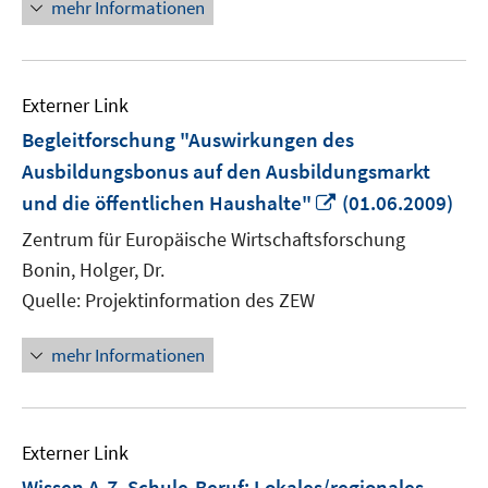
mehr Informationen
Externer Link
Begleitforschung "Auswirkungen des
Ausbildungsbonus auf den Ausbildungsmarkt
In
und die öffentlichen Haushalte"
(01.06.2009)
neuem
Zentrum für Europäische Wirtschaftsforschung
Fenster
Bonin, Holger, Dr.
öffnen
Quelle: Projektinformation des ZEW
mehr Informationen
Externer Link
Wissen A-Z. Schule-Beruf: Lokales/regionales