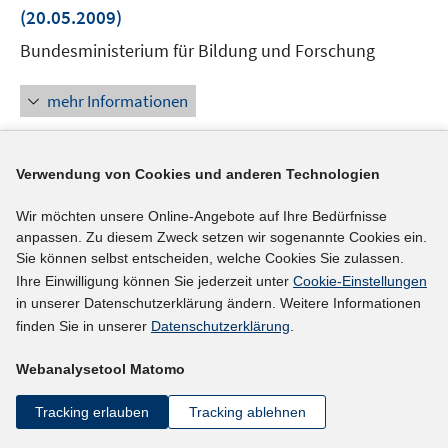
neuem
(20.05.2009)
Fenster
Bundesministerium für Bildung und Forschung
öffnen
mehr Informationen
Verwendung von Cookies und anderen Technologien
Externer Link
Wir möchten unsere Online-Angebote auf Ihre Bedürfnisse
Schule und Betriebe als Partner. Ein
anpassen. Zu diesem Zweck setzen wir sogenannte Cookies ein.
Handlungsleitfaden zur Berufsorientierung und
Sie können selbst entscheiden, welche Cookies Sie zulassen.
In
Ausbildungsreife
(20.05.2009)
Ihre Einwilligung können Sie jederzeit unter
Cookie-Einstellungen
neuem
in unserer Datenschutzerklärung ändern. Weitere Informationen
Bundesagentur für Arbeit
Fenster
finden Sie in unserer
Datenschutzerklärung
.
öffnen
mehr Informationen
Webanalysetool Matomo
Tracking erlauben
Tracking ablehnen