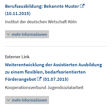
In
Berufsausbildung: Bekannte Muster
neuem
(10.11.2015)
Fenster
Institut der deutschen Wirtschaft Köln
öffnen
mehr Informationen
Externer Link
Weiterentwicklung der Assistierten Ausbildung
zu einem flexiblen, bedarfsorientierten
In
Förderangebot
(01.07.2015)
neuem
Kooperationsverbund Jugendsozialarbeit
Fenster
öffnen
mehr Informationen