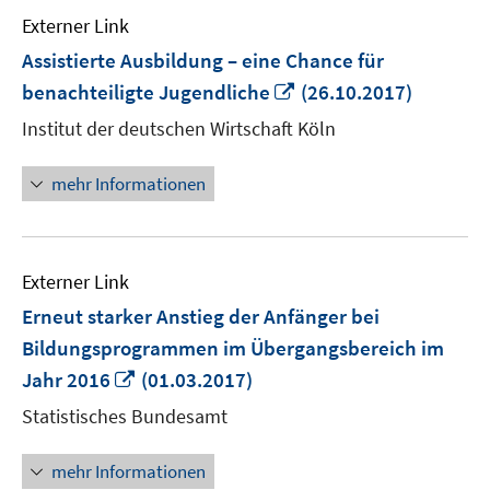
Externer Link
Assistierte Ausbildung – eine Chance für
In
benachteiligte Jugendliche
(26.10.2017)
neuem
Institut der deutschen Wirtschaft Köln
Fenster
öffnen
mehr Informationen
Externer Link
Erneut starker Anstieg der Anfänger bei
Bildungsprogrammen im Übergangsbereich im
In
Jahr 2016
(01.03.2017)
neuem
Statistisches Bundesamt
Fenster
öffnen
mehr Informationen