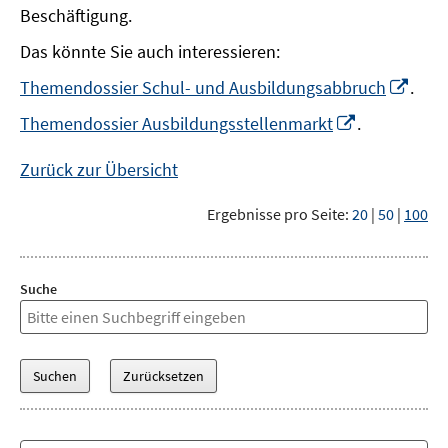
Beschäftigung.
Das könnte Sie auch interessieren:
In
Themendossier Schul- und Ausbildungsabbruch
.
neu
In
Themendossier Ausbildungsstellenmarkt
.
Fens
neuem
öffn
Fenster
Zurück zur Übersicht
öffnen
Ergebnisse pro Seite:
20
|
50
|
100
Suche