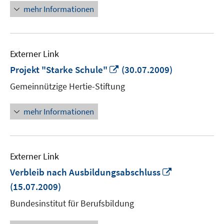
mehr Informationen
Externer Link
In
Projekt "Starke Schule"
(30.07.2009)
neuem
Gemeinnützige Hertie-Stiftung
Fenster
öffnen
mehr Informationen
Externer Link
In
Verbleib nach Ausbildungsabschluss
neuem
(15.07.2009)
Fenster
Bundesinstitut für Berufsbildung
öffnen