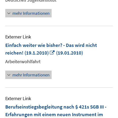
Fenster
öffnen
mehr Informationen
Externer Link
Einfach weiter wie bisher? - Das wird nicht
In
reichen! (19.1.2010)
(19.01.2010)
neuem
Arbeiterwohlfahrt
Fenster
öffnen
mehr Informationen
Externer Link
Berufseinstiegsbegleitung nach § 421s SGB III -
Erfahrungen mit einem neuen Instrument im