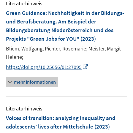
F
F
m
m
Literaturhinweis
n
e
e
F
F
Green Guidance: Nachhaltigkeit in der Bildungs-
n
n
e
e
und Berufsberatung. Am Beispiel der
s
s
n
n
t
t
Bildungsberatung Niederösterreich und des
s
s
e
e
t
t
Projekts "Green Jobs for YOU"
(2023)
r
r
e
e
Bliem, Wolfgang;
Pichler, Rosemarie;
Meister, Margit
ö
ö
r
r
Helene;
f
f
ö
ö
f
f
I
f
f
https://doi.org/10.25656/01:27095
n
n
n
f
f
e
e
n
n
n
mehr Informationen
n
n
e
e
e
u
n
n
e
Literaturhinweis
m
F
Voices of transition: analyzing inequality and
e
adolescents’ lives after Mittelschule
(2023)
n