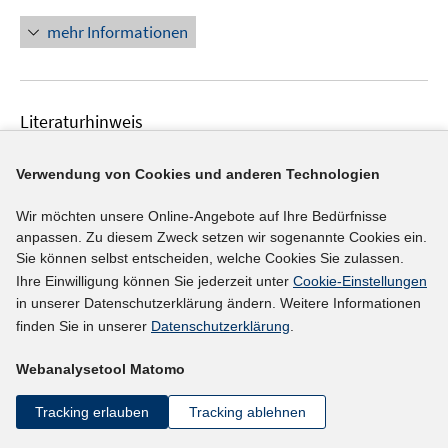
n
n
n
mehr Informationen
e
u
e
Literaturhinweis
m
F
Berufseinmündung von AbsolventInnen der
e
Verwendung von Cookies und anderen Technologien
Integrativen Berufsausbildung
:
eine Analyse der
n
Beschäftigungsverläufe
(2012)
s
Wir möchten unsere Online-Angebote auf Ihre Bedürfnisse
anpassen. Zu diesem Zweck setzen wir sogenannte Cookies ein.
t
Dornmayr, Helmut;
Sie können selbst entscheiden, welche Cookies Sie zulassen.
e
I
https://www.ibw.at/bibliothek/id/248/
Ihre Einwilligung können Sie jederzeit unter
Cookie-Einstellungen
r
n
in unserer Datenschutzerklärung ändern. Weitere Informationen
ö
n
mehr Informationen
finden Sie in unserer
Datenschutzerklärung
.
f
e
f
u
Webanalysetool Matomo
n
e
e
Tracking erlauben
Tracking ablehnen
Literaturhinweis
m
n
F