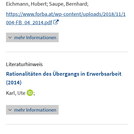
e
Eichmann, Hubert;
Saupe, Bernhard;
r
https://www.forba.at/wp-content/uploads/2018/11/1
ö
I
004-FB_04_2014.pdf
f
n
f
n
mehr Informationen
n
e
e
u
n
e
Literaturhinweis
m
F
Rationalitäten des Übergangs in Erwerbsarbeit
e
(2014)
n
I
Karl, Ute
;
s
n
t
n
e
mehr Informationen
e
r
u
ö
e
f