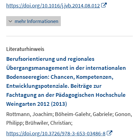
e
n
I
f
https://doi.org/10.1016/j.jvb.2014.08.012
r
n
n
f
ö
e
n
n
mehr Informationen
f
u
e
e
f
e
u
n
n
m
e
e
F
Literaturhinweis
m
n
e
F
Berufsorientierung und regionales
n
e
Übergangsmanagement in der internationalen
s
n
Bodenseeregion
:
Chancen, Kompetenzen,
t
s
e
Entwicklungspotenziale. Beiträge zur
t
r
e
Fachtagung an der Pädagogischen Hochschule
ö
r
Weingarten 2012
(2013)
f
ö
f
Rottmann, Joachim;
Böheim-Galehr, Gabriele;
Gonon,
f
n
Philipp;
Brühwiler, Christian;
f
e
n
I
https://doi.org/10.3726/978-3-653-03486-8
n
e