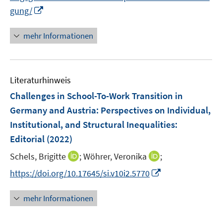
e
n
n
f
f
I
f
gung/
e
u
e
e
n
n
n
f
m
e
n
n
e
e
n
n
F
mehr Informationen
m
n
n
e
e
e
F
u
n
n
e
e
s
n
Literaturhinweis
m
t
s
F
e
Challenges in School-To-Work Transition in
t
e
r
Germany and Austria: Perspectives on Individual,
e
n
ö
r
Institutional, and Structural Inequalities
:
s
f
ö
Editorial
(2022)
t
f
f
e
n
I
I
Schels, Brigitte
;
Wöhrer, Veronika
;
f
r
e
n
n
n
I
https://doi.org/10.17645/si.v10i2.5770
ö
n
n
n
e
n
f
e
e
n
n
mehr Informationen
f
u
u
e
n
e
e
u