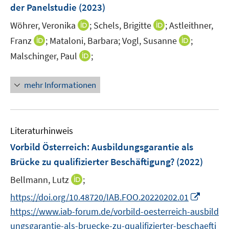
e
der Panelstudie
(2023)
s
n
t
I
I
Wöhrer, Veronika
;
Schels, Brigitte
;
Astleithner,
s
e
n
n
t
I
I
Franz
;
Mataloni, Barbara;
Vogl, Susanne
;
r
n
n
e
n
n
I
Malschinger, Paul
;
ö
e
e
r
n
n
n
f
u
u
ö
e
e
n
f
mehr Informationen
e
e
f
u
u
e
n
m
m
f
e
e
u
e
F
F
n
m
m
e
n
e
e
e
F
F
m
Literaturhinweis
n
n
n
e
e
F
Vorbild Österreich: Ausbildungsgarantie als
s
s
n
n
e
t
t
Brücke zu qualifizierter Beschäftigung?
(2022)
s
s
n
e
e
t
t
s
I
Bellmann, Lutz
;
r
r
e
e
t
n
I
ö
ö
https://doi.org/10.48720/IAB.FOO.20220202.01
r
r
e
n
n
f
f
https://www.iab-forum.de/vorbild-oesterreich-ausbild
ö
ö
r
e
n
f
f
f
f
ungsgarantie-als-bruecke-zu-qualifizierter-beschaefti
ö
u