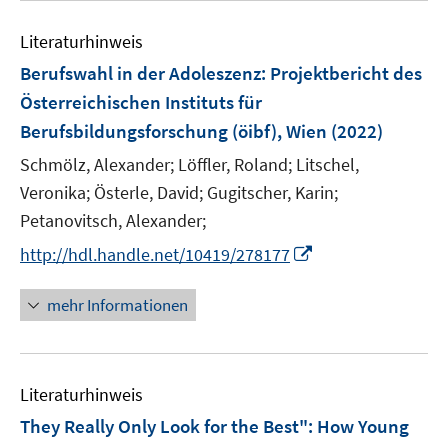
e
m
m
e
n
F
F
Literaturhinweis
m
e
e
F
Berufswahl in der Adoleszenz
:
Projektbericht des
n
n
e
Österreichischen Instituts für
s
s
n
Berufsbildungsforschung (öibf), Wien
t
t
(2022)
s
e
e
t
Schmölz, Alexander;
Löffler, Roland;
Litschel,
r
r
e
Veronika;
Österle, David;
Gugitscher, Karin;
ö
ö
r
Petanovitsch, Alexander;
f
f
ö
f
f
I
http://hdl.handle.net/10419/278177
f
n
n
n
f
e
e
n
mehr Informationen
n
n
n
e
e
u
n
e
Literaturhinweis
m
F
They Really Only Look for the Best": How Young
e