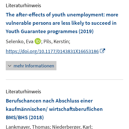
f
n
Literaturhinweis
m
f
e
F
The after-effects of youth unemployment
n
:
more
n
e
e
vulnerable persons are less likely to succeed in
n
n
Youth Guarantee programmes
(2019)
s
t
I
Selenko, Eva
;
Pils, Kerstin;
e
n
I
https://doi.org/10.1177/0143831X16653186
r
n
n
ö
e
n
mehr Informationen
f
u
e
f
e
u
n
m
e
e
F
Literaturhinweis
m
n
e
F
Berufschancen nach Abschluss einer
n
e
kaufmännischen/ wirtschaftsberuflichen
s
n
BMS/BHS
(2018)
t
s
e
t
Lankmayer, Thomas;
Niederberger, Karl;