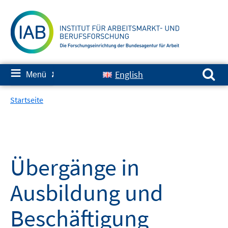
Springe
zum
Inhalt
Suchen nach:
≡
English
Menü
✘
Startseite
Übergänge in
Ausbildung und
Beschäftigung