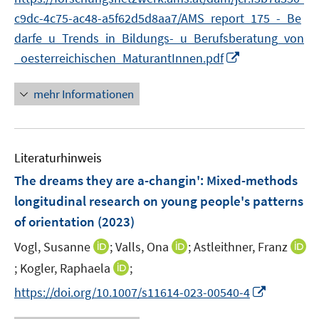
r
r
c9dc-4c75-ac48-a5f62d5d8aa7/AMS_report_175_-_Be
ö
ö
darfe_u_Trends_in_Bildungs-_u_Berufsberatung_von
f
f
f
f
I
_oesterreichischen_MaturantInnen.pdf
n
n
n
e
e
n
mehr Informationen
n
n
e
u
e
Literaturhinweis
m
F
The dreams they are a-changin': Mixed-methods
e
longitudinal research on young people's patterns
n
of orientation
(2023)
s
t
I
I
Vogl, Susanne
;
Valls, Ona
;
Astleithner, Franz
e
n
n
I
I
;
Kogler, Raphaela
;
r
n
n
n
n
I
https://doi.org/10.1007/s11614-023-00540-4
ö
e
e
n
n
n
f
u
u
e
e