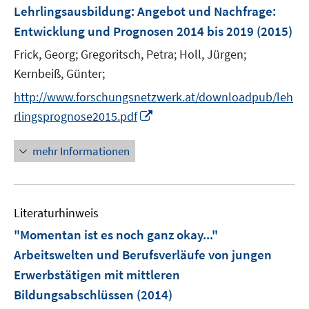
F
Lehrlingsausbildung: Angebot und Nachfrage
:
e
Entwicklung und Prognosen 2014 bis 2019
(2015)
n
Frick, Georg;
Gregoritsch, Petra;
Holl, Jürgen;
s
t
Kernbeiß, Günter;
e
http://www.forschungsnetzwerk.at/downloadpub/leh
r
I
rlingsprognose2015.pdf
ö
n
f
n
mehr Informationen
f
e
n
u
e
e
n
Literaturhinweis
m
F
"Momentan ist es noch ganz okay..."
e
Arbeitswelten und Berufsverläufe von jungen
n
Erwerbstätigen mit mittleren
s
Bildungsabschlüssen
(2014)
t