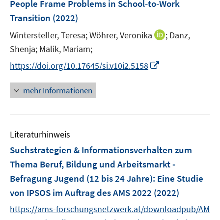
People Frame Problems in School‐to‐Work
n
Transition
(2022)
s
t
I
Wintersteller, Teresa;
Wöhrer, Veronika
;
Danz,
e
n
Shenja;
Malik, Mariam;
r
n
I
https://doi.org/10.17645/si.v10i2.5158
ö
e
n
f
u
n
mehr Informationen
f
e
e
n
m
u
e
F
e
n
e
Literaturhinweis
m
n
F
Suchstrategien & Informationsverhalten zum
s
e
Thema Beruf, Bildung und Arbeitsmarkt -
t
n
e
Befragung Jugend (12 bis 24 Jahre)
:
Eine Studie
s
r
von IPSOS im Auftrag des AMS 2022
(2022)
t
ö
e
https://ams-forschungsnetzwerk.at/downloadpub/AM
f
r