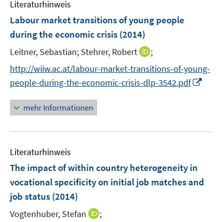
m
f
Literaturhinweis
F
n
Labour market transitions of young people
e
e
during the economic crisis
(2014)
n
n
s
I
Leitner, Sebastian;
Stehrer, Robert
;
t
n
http://wiiw.ac.at/labour-market-transitions-of-young-
e
n
I
people-during-the-economic-crisis-dlp-3542.pdf
r
e
n
ö
u
n
mehr Informationen
f
e
e
f
m
u
n
F
e
e
e
Literaturhinweis
m
n
n
F
The impact of within country heterogeneity in
s
e
vocational specificity on initial job matches and
t
n
e
job status
(2014)
s
r
t
I
Vogtenhuber, Stefan
;
ö