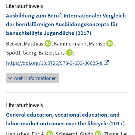
m
Literaturhinweis
F
Ausbildung zum Beruf
:
Internationaler Vergleich
e
der berufsförmigen Ausbildungskonzepte für
n
benachteiligte Jugendliche
(2017)
s
t
I
I
Becker, Matthias
;
Kammermann, Marlise
;
e
n
n
I
Spöttl, Georg;
Balzer, Lars
;
r
n
n
n
I
https://doi.org/10.3726/978-3-653-06625-8
ö
e
e
n
n
f
u
u
e
n
f
mehr Informationen
e
e
u
e
n
m
m
e
u
e
F
F
m
e
n
e
e
F
Literaturhinweis
m
n
n
e
F
General education, vocational education, and
s
s
n
e
t
t
labor-market outcomes over the lifecycle
(2017)
s
n
e
e
t
I
I
Hanushek, Eric A.
;
Schwerdt, Guido
;
Zhang, Lei
s