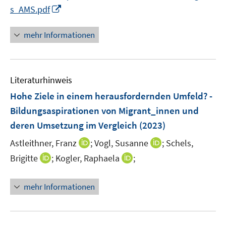
n
e
I
s_AMS.pdf
n
n
n
mehr Informationen
e
u
e
Literaturhinweis
m
F
Hohe Ziele in einem herausfordernden Umfeld? -
e
Bildungsaspirationen von Migrant_innen und
n
deren Umsetzung im Vergleich
(2023)
s
t
I
I
Astleithner, Franz
;
Vogl, Susanne
;
Schels,
e
n
n
I
I
Brigitte
;
Kogler, Raphaela
;
r
n
n
n
n
ö
e
e
n
n
mehr Informationen
f
u
u
e
e
f
e
e
u
u
n
m
m
e
e
e