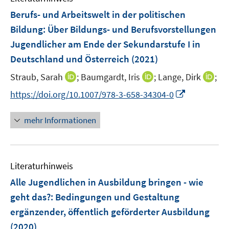
n
e
e
F
Berufs- und Arbeitswelt in der politischen
s
n
n
e
t
Bildung
:
Über Bildungs- und Berufsvorstellungen
s
n
e
Jugendlicher am Ende der Sekundarstufe I in
t
s
r
e
Deutschland und Österreich
(2021)
t
ö
r
e
I
I
I
Straub, Sarah
;
Baumgardt, Iris
;
Lange, Dirk
;
f
ö
r
n
n
n
f
f
I
https://doi.org/10.1007/978-3-658-34304-0
ö
n
n
n
n
f
n
f
e
e
e
e
n
n
mehr Informationen
f
u
u
u
n
e
e
n
e
e
e
n
u
e
m
m
m
e
n
F
F
F
Literaturhinweis
m
e
e
e
F
Alle Jugendlichen in Ausbildung bringen - wie
n
n
n
e
geht das?
:
Bedingungen und Gestaltung
s
s
s
n
ergänzender, öffentlich geförderter Ausbildung
t
t
t
s
e
e
e
(2020)
t