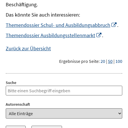
Beschäftigung.
Das könnte Sie auch interessieren:
In
Themendossier Schul- und Ausbildungsabbruch
.
neu
In
Themendossier Ausbildungsstellenmarkt
.
Fens
neuem
öffn
Fenster
Zurück zur Übersicht
öffnen
Ergebnisse pro Seite:
20
|
50
|
100
Suche
Autorenschaft