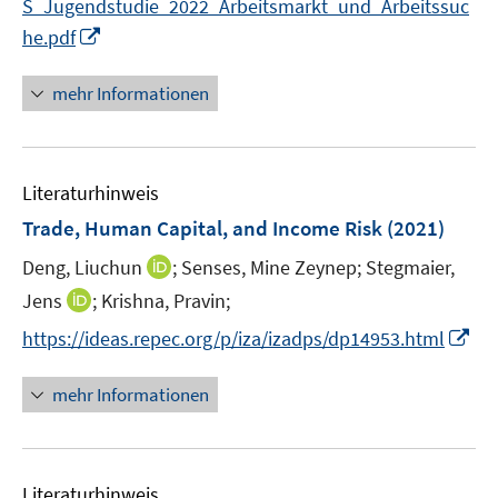
S_Jugendstudie_2022_Arbeitsmarkt_und_Arbeitssuc
f
ö
I
n
he.pdf
f
n
e
f
n
n
mehr Informationen
n
e
e
u
n
e
Literaturhinweis
m
F
Trade, Human Capital, and Income Risk
(2021)
e
I
Deng, Liuchun
;
Senses, Mine Zeynep;
Stegmaier,
n
n
I
Jens
;
s
Krishna, Pravin;
n
n
t
I
https://ideas.repec.org/p/iza/izadps/dp14953.html
e
n
e
n
u
e
r
n
mehr Informationen
e
u
ö
e
m
e
f
u
F
m
f
e
e
F
n
Literaturhinweis
m