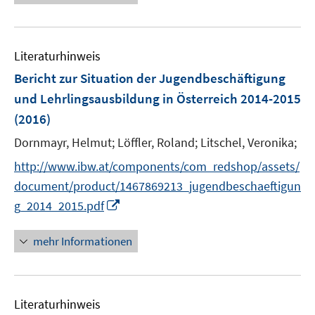
u
n
n
e
e
e
n
e
u
n
n
e
m
e
n
F
Literaturhinweis
m
e
F
Bericht zur Situation der Jugendbeschäftigung
n
e
und Lehrlingsausbildung in Österreich 2014-2015
s
n
(2016)
t
s
e
t
Dornmayr, Helmut;
Löffler, Roland;
Litschel, Veronika;
r
e
http://www.ibw.at/components/com_redshop/assets/
ö
r
document/product/1467869213_jugendbeschaeftigun
f
ö
f
I
g_2014_2015.pdf
f
n
n
f
e
n
mehr Informationen
n
n
e
e
u
n
e
Literaturhinweis
m