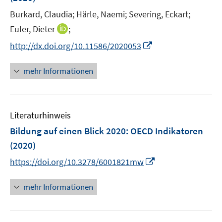
r
r
r
e
Burkard, Claudia;
Härle, Naemi;
Severing, Eckart;
ö
ö
ö
r
I
Euler, Dieter
;
f
f
f
ö
n
f
f
f
I
http://dx.doi.org/10.11586/2020053
f
n
n
n
n
n
f
e
e
e
e
n
n
mehr Informationen
u
n
n
n
e
e
e
u
n
m
e
F
Literaturhinweis
m
e
F
Bildung auf einen Blick 2020
:
OECD Indikatoren
n
e
(2020)
s
n
t
I
https://doi.org/10.3278/6001821mw
s
e
n
t
r
n
mehr Informationen
e
ö
e
r
f
u
ö
f
e