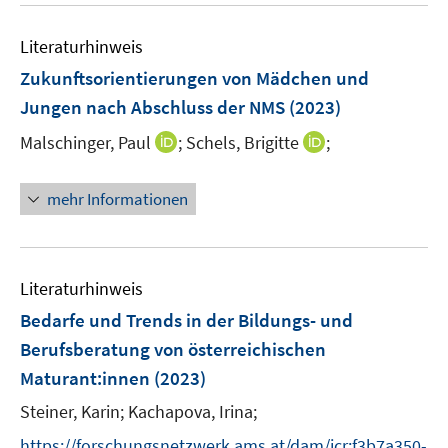
e
m
m
e
n
F
F
Literaturhinweis
m
e
e
F
Zukunftsorientierungen von Mädchen und
n
n
e
Jungen nach Abschluss der NMS
(2023)
s
s
n
t
t
I
I
Malschinger, Paul
;
Schels, Brigitte
;
s
e
e
n
n
t
r
r
n
n
e
mehr Informationen
ö
ö
e
e
r
f
f
u
u
ö
f
f
e
e
f
n
n
m
m
f
Literaturhinweis
e
e
F
F
n
Bedarfe und Trends in der Bildungs- und
n
n
e
e
e
Berufsberatung von österreichischen
n
n
n
Maturant:innen
(2023)
s
s
t
t
Steiner, Karin;
Kachapova, Irina;
e
e
https://forschungsnetzwerk.ams.at/dam/jcr:f3b7a350-