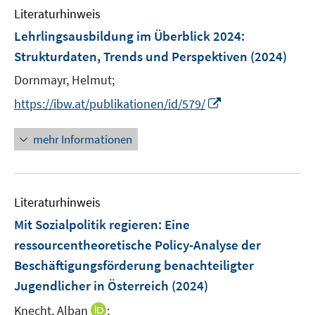
n
n
n
e
F
F
Literaturhinweis
m
n
e
e
F
Lehrlingsausbildung im Überblick 2024
:
n
n
e
Strukturdaten, Trends und Perspektiven
(2024)
s
s
n
t
t
Dornmayr, Helmut;
s
e
e
t
I
https://ibw.at/publikationen/id/579/
r
r
e
n
ö
ö
r
n
mehr Informationen
f
f
ö
e
f
f
f
u
n
n
f
e
e
e
n
Literaturhinweis
m
n
n
e
F
Mit Sozialpolitik regieren
:
Eine
n
e
ressourcentheoretische Policy-Analyse der
n
Beschäftigungsförderung benachteiligter
s
Jugendlicher in Österreich
(2024)
t
e
I
Knecht, Alban
;