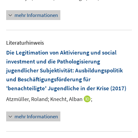
r
e
ö
r
mehr Informationen
f
ö
f
f
n
f
e
n
Literaturhinweis
n
e
Die Legitimation von Aktivierung und social
n
investment und die Pathologisierung
jugendlicher Subjektivität
:
Ausbildungspolitik
und Beschäftigungsförderung für
'benachteiligte' Jugendliche in der Krise
(2017)
I
Atzmüller, Roland;
Knecht, Alban
;
n
n
mehr Informationen
e
u
e