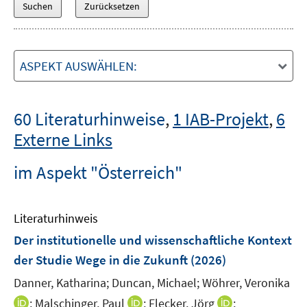
ASPEKT AUSWÄHLEN:
60 Literaturhinweise
,
1 IAB-Projekt
,
6
Externe Links
im Aspekt "Österreich"
Literaturhinweis
Der institutionelle und wissenschaftliche Kontext
der Studie Wege in die Zukunft
(2026)
Danner, Katharina;
Duncan, Michael;
Wöhrer, Veronika
I
I
I
;
Malschinger, Paul
;
Flecker, Jörg
;