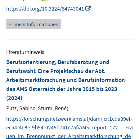
r
n
I
https://doi.org/10.3224/84743041
ö
n
n
f
e
n
mehr Informationen
f
u
e
n
e
u
e
m
e
n
F
Literaturhinweis
m
e
F
Berufsorientierung, Berufsberatung und
n
e
Berufswahl
:
Eine Projektschau der Abt.
s
n
Arbeitsmarktforschung und Berufsinformation
t
s
e
des AMS Österreich der Jahre 2015 bis 2023
t
r
e
(2024)
ö
r
Putz, Sabine;
Sturm, René;
f
ö
f
https://forschungsnetzwerk.ams.at/dam/jcr:1cda39ef-
f
n
f
eca4-4e8e-9b54-0245b741c7af/AMS_report_172_-_Fra
e
n
uen_im_Brennpunkt_der_Arbeitsmarktforschung_de