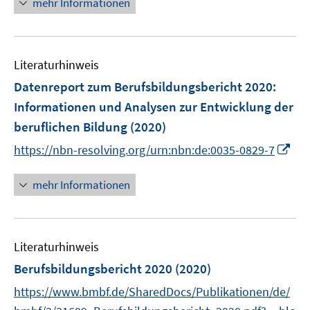
mehr Informationen
e
e
r
u
ö
e
f
Literaturhinweis
m
f
F
Datenreport zum Berufsbildungsbericht 2020
n
:
e
e
Informationen und Analysen zur Entwicklung der
n
n
beruflichen Bildung
(2020)
s
I
t
https://nbn-resolving.org/urn:nbn:de:0035-0829-7
n
e
n
r
mehr Informationen
e
ö
u
f
e
f
Literaturhinweis
m
n
F
e
Berufsbildungsbericht 2020
(2020)
e
n
https://www.bmbf.de/SharedDocs/Publikationen/de/
n