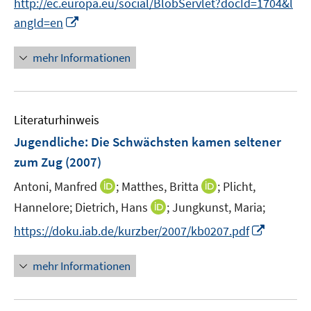
f
http://ec.europa.eu/social/BlobServlet?docId=1704&l
f
n
I
angId=en
f
e
n
n
n
n
mehr Informationen
e
e
n
u
e
Literaturhinweis
m
F
Jugendliche: Die Schwächsten kamen seltener
e
zum Zug
(2007)
n
I
I
Antoni, Manfred
;
Matthes, Britta
;
Plicht,
s
n
n
t
I
Hannelore;
Dietrich, Hans
;
Jungkunst, Maria;
n
n
e
n
I
https://doku.iab.de/kurzber/2007/kb0207.pdf
e
e
r
n
n
u
u
ö
e
n
mehr Informationen
e
e
f
u
e
m
m
f
e
u
F
F
n
m