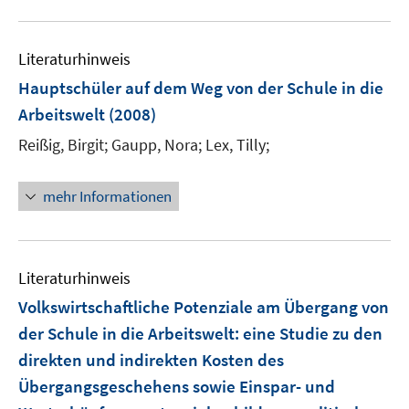
m
u
F
e
e
Literaturhinweis
m
n
F
Hauptschüler auf dem Weg von der Schule in die
s
e
Arbeitswelt
(2008)
t
n
e
Reißig, Birgit;
Gaupp, Nora;
Lex, Tilly;
s
r
t
ö
e
mehr Informationen
f
r
f
ö
n
f
e
Literaturhinweis
f
n
n
Volkswirtschaftliche Potenziale am Übergang von
e
der Schule in die Arbeitswelt
:
eine Studie zu den
n
direkten und indirekten Kosten des
Übergangsgeschehens sowie Einspar- und