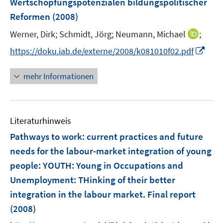
Wertschöpfungspotenzialen bildungspolitischer
Reformen
(2008)
I
Werner, Dirk;
Schmidt, Jörg;
Neumann, Michael
;
n
I
https://doku.iab.de/externe/2008/k081010f02.pdf
n
n
e
n
mehr Informationen
u
e
e
u
m
e
F
Literaturhinweis
m
e
F
Pathways to work: current practices and future
n
e
needs for the labour-market integration of young
s
n
people
:
YOUTH: Young in Occupations and
t
s
e
Unemployment: THinking of their better
t
r
e
integration in the labour market. Final report
ö
r
(2008)
f
ö