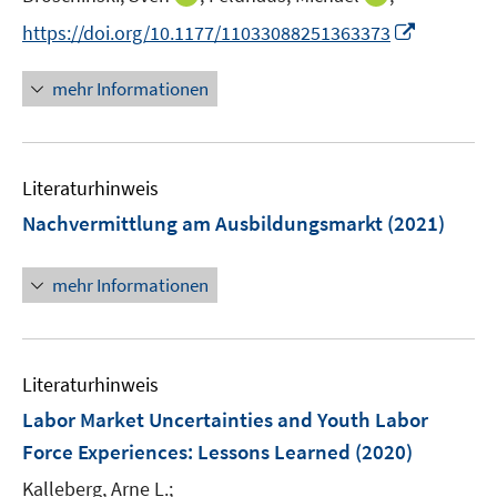
n
n
I
https://doi.org/10.1177/11033088251363373
n
n
n
e
e
n
mehr Informationen
u
u
e
e
e
u
m
m
e
F
F
Literaturhinweis
m
e
e
F
Nachvermittlung am Ausbildungsmarkt
(2021)
n
n
e
s
s
n
mehr Informationen
t
t
s
e
e
t
r
r
e
ö
ö
r
Literaturhinweis
f
f
ö
Labor Market Uncertainties and Youth Labor
f
f
f
n
n
Force Experiences: Lessons Learned
(2020)
f
e
e
n
Kalleberg, Arne L.;