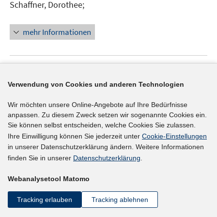
e
Schaffner, Dorothee;
f
r
f
ö
n
mehr Informationen
f
e
f
n
n
e
Literaturhinweis
n
Verwendung von Cookies und anderen Technologien
Youth and work
:
the case of Germany
(2007)
Wir möchten unsere Online-Angebote auf Ihre Bedürfnisse
Stettes, Oliver;
anpassen. Zu diesem Zweck setzen wir sogenannte Cookies ein.
I
https://doku.iab.de/externe/2008/k080116f09.pdf
Sie können selbst entscheiden, welche Cookies Sie zulassen.
n
Ihre Einwilligung können Sie jederzeit unter
Cookie-Einstellungen
n
mehr Informationen
in unserer Datenschutzerklärung ändern. Weitere Informationen
e
finden Sie in unserer
Datenschutzerklärung
.
u
e
Webanalysetool Matomo
Literaturhinweis
m
Tracking erlauben
Tracking ablehnen
F
Bekämpfung der Jugendarbeitslosigkeit durch
e