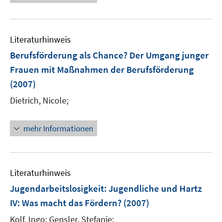
e
n
u
e
e
n
m
Literaturhinweis
F
Berufsförderung als Chance? Der Umgang junger
e
Frauen mit Maßnahmen der Berufsförderung
n
(2007)
s
t
Dietrich, Nicole;
e
r
mehr Informationen
ö
f
f
n
Literaturhinweis
e
Jugendarbeitslosigkeit
:
Jugendliche und Hartz
n
IV: Was macht das Fördern?
(2007)
Kolf, Ingo;
Gensler, Stefanie;