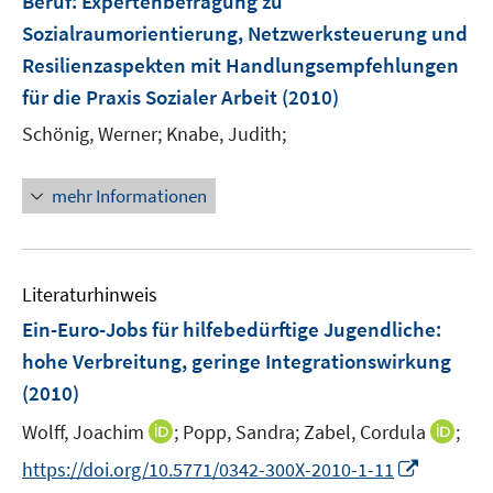
Beruf
:
Expertenbefragung zu
n
Sozialraumorientierung, Netzwerksteuerung und
s
Resilienzaspekten mit Handlungsempfehlungen
t
e
für die Praxis Sozialer Arbeit
(2010)
r
Schönig, Werner;
Knabe, Judith;
ö
f
mehr Informationen
f
n
e
n
Literaturhinweis
Ein-Euro-Jobs für hilfebedürftige Jugendliche
:
hohe Verbreitung, geringe Integrationswirkung
(2010)
I
I
Wolff, Joachim
;
Popp, Sandra;
Zabel, Cordula
;
n
n
I
https://doi.org/10.5771/0342-300X-2010-1-11
n
n
n