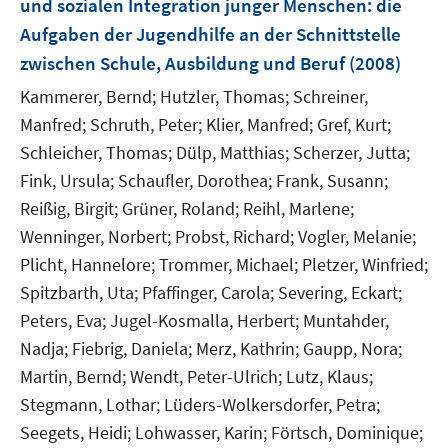
und sozialen Integration junger Menschen
:
die
e
Aufgaben der Jugendhilfe an der Schnittstelle
n
zwischen Schule, Ausbildung und Beruf
(2008)
Kammerer, Bernd;
Hutzler, Thomas;
Schreiner,
Manfred;
Schruth, Peter;
Klier, Manfred;
Gref, Kurt;
Schleicher, Thomas;
Dülp, Matthias;
Scherzer, Jutta;
Fink, Ursula;
Schaufler, Dorothea;
Frank, Susann;
Reißig, Birgit;
Grüner, Roland;
Reihl, Marlene;
Wenninger, Norbert;
Probst, Richard;
Vogler, Melanie;
Plicht, Hannelore;
Trommer, Michael;
Pletzer, Winfried;
Spitzbarth, Uta;
Pfaffinger, Carola;
Severing, Eckart;
Peters, Eva;
Jugel-Kosmalla, Herbert;
Muntahder,
Nadja;
Fiebrig, Daniela;
Merz, Kathrin;
Gaupp, Nora;
Martin, Bernd;
Wendt, Peter-Ulrich;
Lutz, Klaus;
Stegmann, Lothar;
Lüders-Wolkersdorfer, Petra;
Seegets, Heidi;
Lohwasser, Karin;
Förtsch, Dominique;