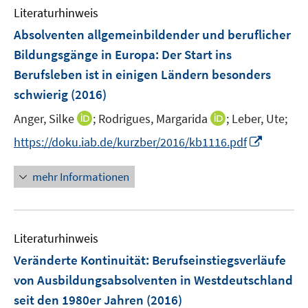
e
F
n
Literaturhinweis
m
n
e
e
F
Absolventen allgemeinbildender und beruflicher
n
n
e
Bildungsgänge in Europa: Der Start ins
s
n
Berufsleben ist in einigen Ländern besonders
t
s
e
schwierig
(2016)
t
r
e
I
I
Anger, Silke
;
Rodrigues, Margarida
;
Leber, Ute;
ö
r
n
n
f
I
https://doku.iab.de/kurzber/2016/kb1116.pdf
ö
n
n
f
n
f
e
e
n
n
mehr Informationen
f
u
u
e
e
n
e
e
n
u
e
m
m
e
n
F
F
Literaturhinweis
m
e
e
F
Veränderte Kontinuität
:
Berufseinstiegsverläufe
n
n
e
von Ausbildungsabsolventen in Westdeutschland
s
s
n
seit den 1980er Jahren
t
(2016)
t
s