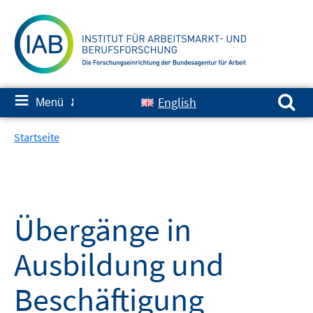
Springe
zum
Inhalt
Suchen nach:
≡
English
Menü
✘
Startseite
Übergänge in
Ausbildung und
Beschäftigung