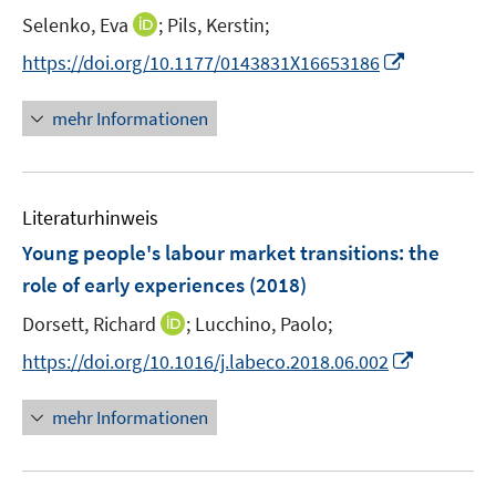
t
I
Selenko, Eva
;
Pils, Kerstin;
e
n
I
https://doi.org/10.1177/0143831X16653186
r
n
n
ö
e
n
mehr Informationen
f
u
e
f
e
u
n
m
e
e
F
Literaturhinweis
m
n
e
F
Young people's labour market transitions
:
the
n
e
role of early experiences
(2018)
s
n
t
I
Dorsett, Richard
;
Lucchino, Paolo;
s
e
n
t
I
https://doi.org/10.1016/j.labeco.2018.06.002
r
n
e
n
ö
e
r
n
mehr Informationen
f
u
ö
e
f
e
f
u
n
m
f
e