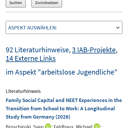
ASPEKT AUSWÄHLEN:
92 Literaturhinweise
,
3 IAB-Projekte
,
14 Externe Links
im Aspekt "arbeitslose Jugendliche"
Literaturhinweis
Family Social Capital and NEET Experiences in the
Transition from School to Work: A Longitudinal
Study from Germany
(2026)
I
I
Broschinski, Sven
;
Feldhaus, Michael
;