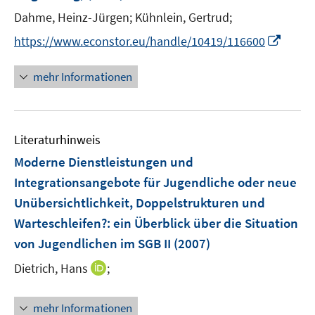
r
Dahme, Heinz-Jürgen;
Kühnlein, Gertrud;
ö
I
https://www.econstor.eu/handle/10419/116600
f
n
f
n
n
mehr Informationen
e
e
u
n
e
Literaturhinweis
m
F
Moderne Dienstleistungen und
e
Integrationsangebote für Jugendliche oder neue
n
Unübersichtlichkeit, Doppelstrukturen und
s
Warteschleifen?
:
ein Überblick über die Situation
t
e
von Jugendlichen im SGB II
(2007)
r
I
Dietrich, Hans
;
ö
n
f
n
mehr Informationen
f