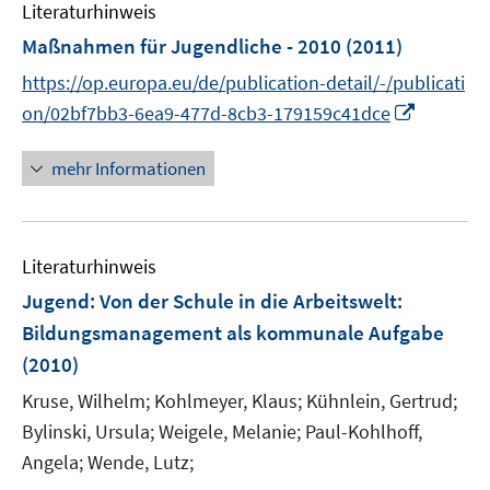
Literaturhinweis
Maßnahmen für Jugendliche - 2010
(2011)
https://op.europa.eu/de/publication-detail/-/publicati
I
on/02bf7bb3-6ea9-477d-8cb3-179159c41dce
n
n
mehr Informationen
e
u
e
Literaturhinweis
m
F
Jugend: Von der Schule in die Arbeitswelt
:
e
Bildungsmanagement als kommunale Aufgabe
n
(2010)
s
t
Kruse, Wilhelm;
Kohlmeyer, Klaus;
Kühnlein, Gertrud;
e
Bylinski, Ursula;
Weigele, Melanie;
Paul-Kohlhoff,
r
Angela;
Wende, Lutz;
ö