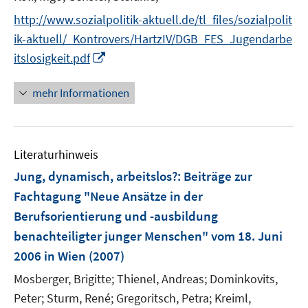
http://www.sozialpolitik-aktuell.de/tl_files/sozialpolit
ik-aktuell/_Kontrovers/HartzIV/DGB_FES_Jugendarbe
I
itslosigkeit.pdf
n
n
mehr Informationen
e
u
e
Literaturhinweis
m
F
Jung, dynamisch, arbeitslos?
:
Beiträge zur
e
Fachtagung "Neue Ansätze in der
n
Berufsorientierung und -ausbildung
s
benachteiligter junger Menschen" vom 18. Juni
t
e
2006 in Wien
(2007)
r
Mosberger, Brigitte;
Thienel, Andreas;
Dominkovits,
ö
Peter;
Sturm, René;
Gregoritsch, Petra;
Kreiml,
f