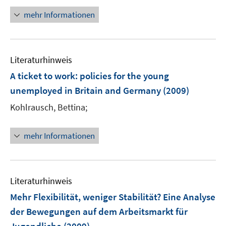
e
e
n
mehr Informationen
u
u
e
e
e
u
m
m
e
F
F
Literaturhinweis
m
e
e
F
A ticket to work
:
policies for the young
n
n
e
unemployed in Britain and Germany
(2009)
s
s
n
t
t
Kohlrausch, Bettina;
s
e
e
t
r
r
e
mehr Informationen
ö
ö
r
f
f
ö
f
f
f
n
n
Literaturhinweis
f
e
e
n
Mehr Flexibilität, weniger Stabilität? Eine Analyse
n
n
e
der Bewegungen auf dem Arbeitsmarkt für
n