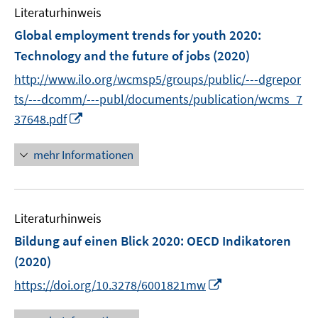
e
F
Literaturhinweis
m
n
e
F
Global employment trends for youth 2020
:
n
e
Technology and the future of jobs
(2020)
s
n
t
http://www.ilo.org/wcmsp5/groups/public/---dgrepor
s
e
t
ts/---dcomm/---publ/documents/publication/wcms_7
r
e
I
37648.pdf
ö
r
n
f
ö
n
mehr Informationen
f
f
e
n
f
u
e
n
e
n
e
Literaturhinweis
m
n
F
Bildung auf einen Blick 2020
:
OECD Indikatoren
e
(2020)
n
I
https://doi.org/10.3278/6001821mw
s
n
t
n