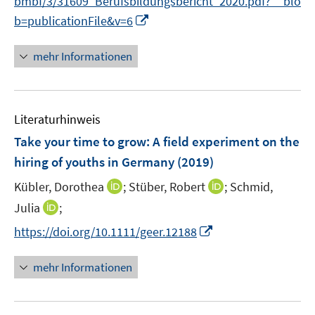
bmbf/3/31609_Berufsbildungsbericht_2020.pdf?__blo
s
I
b=publicationFile&v=6
t
n
e
n
r
mehr Informationen
e
ö
u
f
e
f
Literaturhinweis
m
n
F
e
Take your time to grow: A field experiment on the
e
n
hiring of youths in Germany
(2019)
n
I
I
Kübler, Dorothea
;
Stüber, Robert
;
Schmid,
s
n
n
t
I
Julia
;
n
n
e
n
I
https://doi.org/10.1111/geer.12188
e
e
r
n
n
u
u
ö
e
n
mehr Informationen
e
e
f
u
e
m
m
f
e
u
F
F
n
m
e