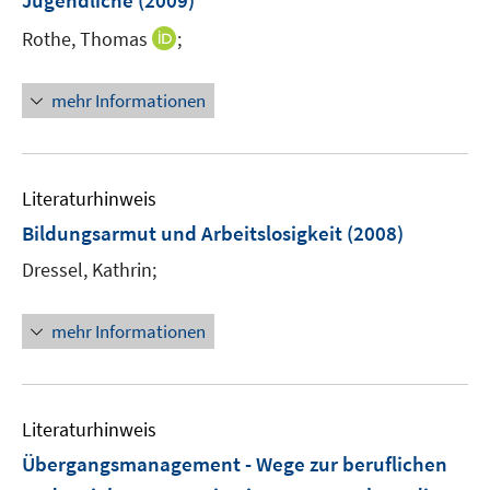
Jugendliche
(2009)
I
Rothe, Thomas
;
n
n
mehr Informationen
e
u
e
m
Literaturhinweis
F
Bildungsarmut und Arbeitslosigkeit
(2008)
e
Dressel, Kathrin;
n
s
t
mehr Informationen
e
r
ö
Literaturhinweis
f
f
Übergangsmanagement - Wege zur beruflichen
n