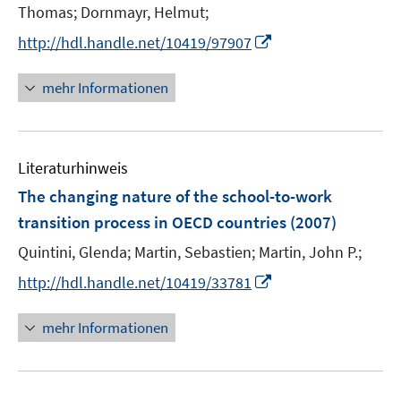
Thomas;
Dornmayr, Helmut;
f
n
I
http://hdl.handle.net/10419/97907
e
n
n
n
mehr Informationen
e
u
e
Literaturhinweis
m
F
The changing nature of the school-to-work
e
transition process in OECD countries
(2007)
n
Quintini, Glenda;
Martin, Sebastien;
Martin, John P.;
s
t
I
http://hdl.handle.net/10419/33781
e
n
r
n
mehr Informationen
ö
e
f
u
f
e