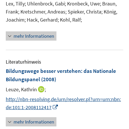
Lex, Tilly;
Uhlenbrock, Gabi;
Kronbeck, Uwe;
Braun,
Frank;
Kretschmer, Andreas;
Spieker, Christa;
König,
Joachim;
Hack, Gerhard;
Kohl, Ralf;
mehr Informationen
Literaturhinweis
Bildungswege besser verstehen
:
das Nationale
Bildungspanel
(2008)
I
Leuze, Kathrin
;
n
http://nbn-resolving.de/urn/resolver.pl?urn=urn:nbn:
n
I
de:101:1-2008112417
e
n
u
n
mehr Informationen
e
e