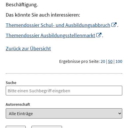
Beschäftigung.
Das könnte Sie auch interessieren:
In
Themendossier Schul- und Ausbildungsabbruch
.
neu
In
Themendossier Ausbildungsstellenmarkt
.
Fens
neuem
öffn
Fenster
Zurück zur Übersicht
öffnen
Ergebnisse pro Seite:
20
|
50
|
100
Suche
Autorenschaft