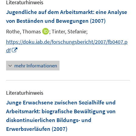
n
Literaturhinweis
m
e
F
Jugendliche auf dem Arbeitsmarkt
:
eine Analyse
n
e
von Beständen und Bewegungen
(2007)
n
I
Rothe, Thomas
;
Tinter, Stefanie;
s
n
t
https://doku.iab.de/forschungsbericht/2007/fb0407.p
n
e
I
df
e
r
n
u
ö
n
mehr Informationen
e
f
e
m
f
u
F
n
e
e
e
Literaturhinweis
m
n
n
F
Junge Erwachsene zwischen Sozialhilfe und
s
e
Arbeitsmarkt
:
biografische Bewältigung von
t
n
e
diskontinuierlichen Bildungs- und
s
r
Erwerbsverläufen
(2007)
t
ö