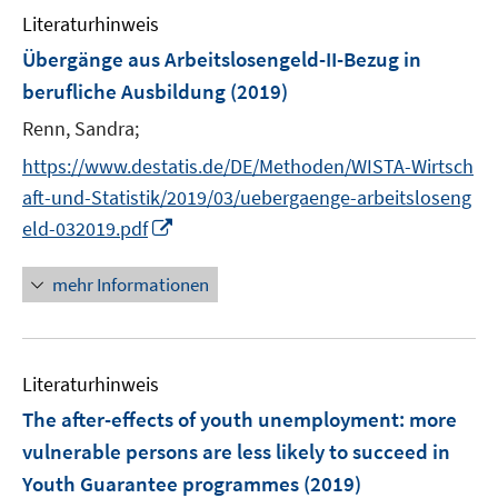
e
e
e
F
Literaturhinweis
m
n
n
n
e
F
Übergänge aus Arbeitslosengeld-II-Bezug in
s
s
n
e
t
t
berufliche Ausbildung
(2019)
s
n
e
e
t
Renn, Sandra;
s
r
r
e
t
https://www.destatis.de/DE/Methoden/WISTA-Wirtsch
ö
ö
r
e
f
f
aft-und-Statistik/2019/03/uebergaenge-arbeitsloseng
ö
r
f
f
I
eld-032019.pdf
f
ö
n
n
n
f
f
e
e
n
n
mehr Informationen
f
n
n
e
e
n
u
n
e
e
n
Literaturhinweis
m
F
The after-effects of youth unemployment
:
more
e
vulnerable persons are less likely to succeed in
n
Youth Guarantee programmes
(2019)
s