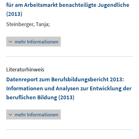
e
für am Arbeitsmarkt benachteiligte Jugendliche
n
(2013)
s
t
Steinberger, Tanja;
e
r
mehr Informationen
ö
f
f
n
Literaturhinweis
e
Datenreport zum Berufsbildungsbericht 2013
:
n
Informationen und Analysen zur Entwicklung der
beruflichen Bildung
(2013)
mehr Informationen