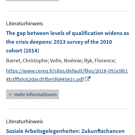
e
e
e
n
m
f
u
n
n
e
F
n
e
n
e
e
Literaturhinweis
m
n
n
F
The gap between levels of qualification widens as
s
e
the crisis deepens
:
2013 survey of the 2010
t
n
e
cohort
(2014)
s
r
t
Barret, Christophe;
Volle, Noémie;
Ryk, Florence;
ö
e
https://www.cereq.fr/sites/default/files/2018-09/a3f61
f
r
f
I
4b3ffb0c62dacd5fbe5f684581c.pdf
ö
n
n
f
e
n
mehr Informationen
f
n
e
n
u
e
e
n
Literaturhinweis
m
F
Soziale Arbeitsgelegenheiten
:
Zukunftschancen