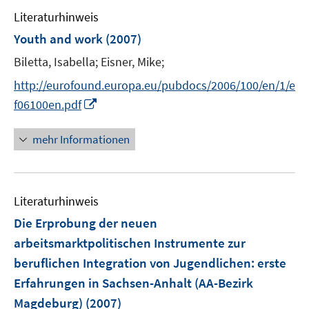
e
e
e
e
F
Literaturhinweis
m
n
n
n
e
F
Youth and work
(2007)
s
s
n
e
t
t
Biletta, Isabella;
Eisner, Mike;
s
n
e
e
t
s
http://eurofound.europa.eu/pubdocs/2006/100/en/1/e
r
r
e
t
I
f06100en.pdf
ö
ö
r
e
n
f
f
ö
r
n
mehr Informationen
f
f
f
ö
e
n
n
f
f
u
e
e
n
f
e
n
n
e
n
Literaturhinweis
m
n
e
F
Die Erprobung der neuen
n
e
arbeitsmarktpolitischen Instrumente zur
n
beruflichen Integration von Jugendlichen
:
erste
s
Erfahrungen in Sachsen-Anhalt (AA-Bezirk
t
e
Magdeburg)
(2007)