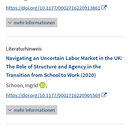
n
n
e
I
https://doi.org/10.1177/0002716220913861
n
n
n
mehr Informationen
e
u
e
Literaturhinweis
m
F
Navigating an Uncertain Labor Market in the UK:
e
The Role of Structure and Agency in the
n
Transition from School to Work
(2020)
s
t
I
Schoon, Ingrid
;
e
n
I
https://doi.org/10.1177/0002716220905569
r
n
n
ö
e
n
mehr Informationen
f
u
e
f
e
u
n
m
e