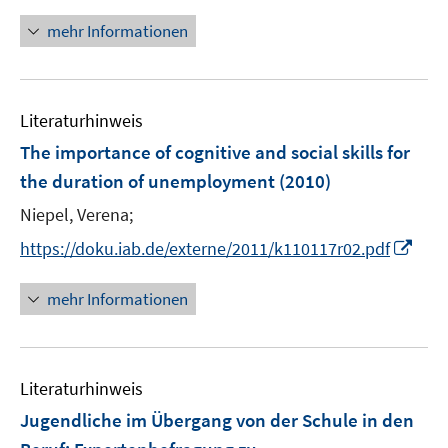
f
mehr Informationen
f
n
e
n
Literaturhinweis
The importance of cognitive and social skills for
the duration of unemployment
(2010)
Niepel, Verena;
I
https://doku.iab.de/externe/2011/k110117r02.pdf
n
n
mehr Informationen
e
u
e
Literaturhinweis
m
F
Jugendliche im Übergang von der Schule in den
e