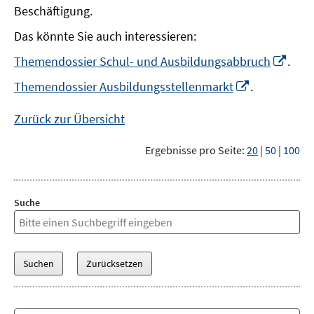
Beschäftigung.
Das könnte Sie auch interessieren:
In
Themendossier Schul- und Ausbildungsabbruch
.
neu
In
Themendossier Ausbildungsstellenmarkt
.
Fens
neuem
öffn
Fenster
Zurück zur Übersicht
öffnen
Ergebnisse pro Seite:
20
|
50
|
100
Suche