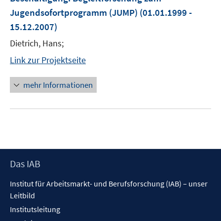
Jugendsofortprogramm (JUMP)
(01.01.1999 -
15.12.2007)
Dietrich, Hans;
Link zur Projektseite
mehr Informationen
Footer
Das IAB
Inhalt
Institut für Arbeitsmarkt- und Berufsforschung (IAB) – unser
Leitbild
Institutsleitung