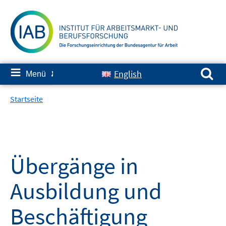
Springe
zum
Inhalt
Suchen nach:
≡
English
Menü
✘
Startseite
Übergänge in
Ausbildung und
Beschäftigung