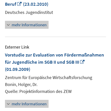
In
Beruf
(23.02.2010)
neuem
Deutsches Jugendinstitut
Fenster
öffnen
mehr Informationen
Externer Link
Vorstudie zur Evaluation von Fördermaßnahmen
In
für Jugendliche im SGB II und SGB III
neuem
(01.09.2009)
Fenster
Zentrum für Europäische Wirtschaftsforschung
öffnen
Bonin, Holger, Dr.
Quelle: Projektinformation des ZEW
mehr Informationen