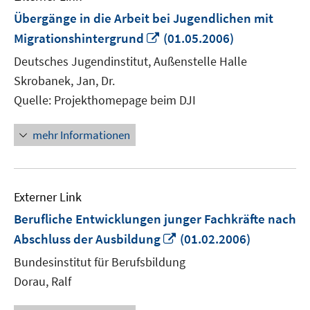
Übergänge in die Arbeit bei Jugendlichen mit
In
Migrationshintergrund
(01.05.2006)
neuem
Deutsches Jugendinstitut, Außenstelle Halle
Fenster
Skrobanek, Jan, Dr.
öffnen
Quelle: Projekthomepage beim DJI
mehr Informationen
Externer Link
Berufliche Entwicklungen junger Fachkräfte nach
In
Abschluss der Ausbildung
(01.02.2006)
neuem
Bundesinstitut für Berufsbildung
Fenster
Dorau, Ralf
öffnen