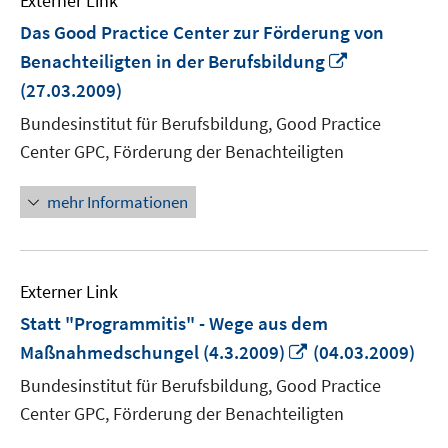
Externer Link
Das Good Practice Center zur Förderung von
In
Benachteiligten in der Berufsbildung
neuem
(27.03.2009)
Fenster
Bundesinstitut für Berufsbildung, Good Practice
öffnen
Center GPC, Förderung der Benachteiligten
mehr Informationen
Externer Link
Statt "Programmitis" - Wege aus dem
In
Maßnahmedschungel (4.3.2009)
(04.03.2009)
neuem
Bundesinstitut für Berufsbildung, Good Practice
Fenster
Center GPC, Förderung der Benachteiligten
öffnen