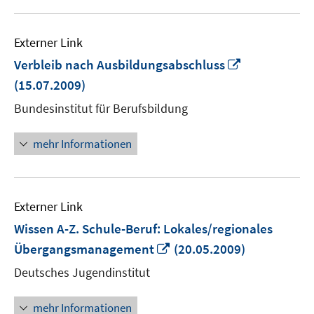
Externer Link
In
Verbleib nach Ausbildungsabschluss
neuem
(15.07.2009)
Fenster
Bundesinstitut für Berufsbildung
öffnen
mehr Informationen
Externer Link
Wissen A-Z. Schule-Beruf: Lokales/regionales
In
Übergangsmanagement
(20.05.2009)
neuem
Deutsches Jugendinstitut
Fenster
öffnen
mehr Informationen