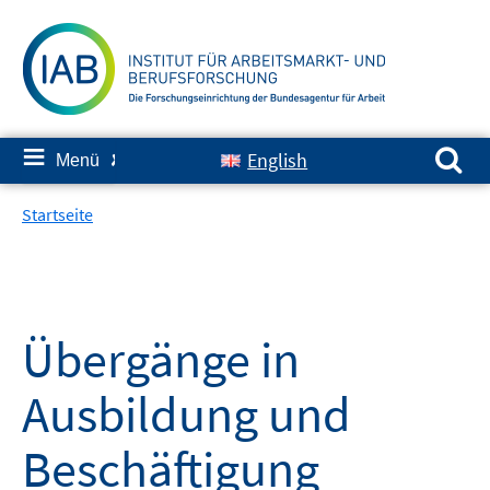
Springe
zum
Inhalt
Suchen nach:
≡
English
Menü
✘
Startseite
Übergänge in
Ausbildung und
Beschäftigung