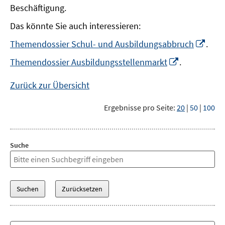
Beschäftigung.
Das könnte Sie auch interessieren:
In
Themendossier Schul- und Ausbildungsabbruch
.
neu
In
Themendossier Ausbildungsstellenmarkt
.
Fens
neuem
öffn
Fenster
Zurück zur Übersicht
öffnen
Ergebnisse pro Seite:
20
|
50
|
100
Suche