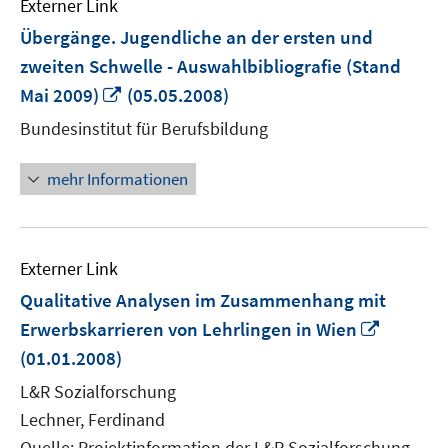
Externer Link
Übergänge. Jugendliche an der ersten und
zweiten Schwelle - Auswahlbibliografie (Stand
In
Mai 2009)
(05.05.2008)
neuem
Bundesinstitut für Berufsbildung
Fenster
öffnen
mehr Informationen
Externer Link
Qualitative Analysen im Zusammenhang mit
In
Erwerbskarrieren von Lehrlingen in Wien
neuem
(01.01.2008)
Fenster
L&R Sozialforschung
öffnen
Lechner, Ferdinand
Quelle: Projektinformation der L&R Sozialforschung