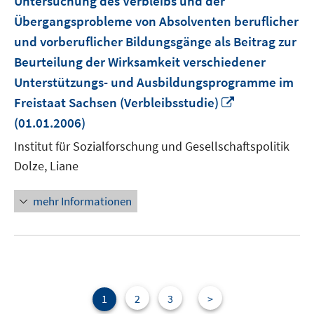
Untersuchung des Verbleibs und der
Übergangsprobleme von Absolventen beruflicher
und vorberuflicher Bildungsgänge als Beitrag zur
Beurteilung der Wirksamkeit verschiedener
Unterstützungs- und Ausbildungsprogramme im
In
Freistaat Sachsen (Verbleibsstudie)
neuem
(01.01.2006)
Fenster
Institut für Sozialforschung und Gesellschaftspolitik
öffnen
Dolze, Liane
mehr Informationen
1
2
3
>