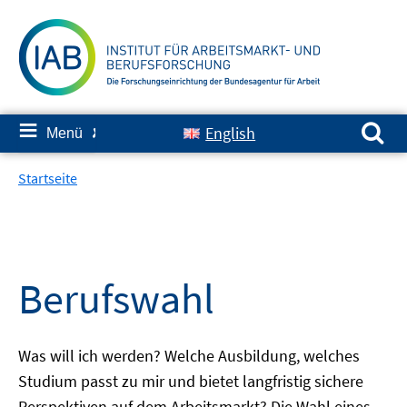
Springe
zum
Inhalt
Suchen nach:
≡
English
Menü
✘
Startseite
Berufswahl
Was will ich werden? Welche Ausbildung, welches
Studium passt zu mir und bietet langfristig sichere
Perspektiven auf dem Arbeitsmarkt? Die Wahl eines