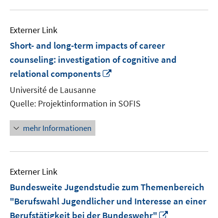
Externer Link
Short- and long-term impacts of career
counseling: investigation of cognitive and
In
relational components
neuem
Université de Lausanne
Fenster
Quelle: Projektinformation in SOFIS
öffnen
mehr Informationen
Externer Link
Bundesweite Jugendstudie zum Themenbereich
"Berufswahl Jugendlicher und Interesse an einer
In
Berufstätigkeit bei der Bundeswehr"