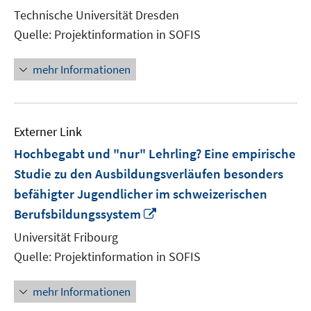
neuem
Technische Universität Dresden
Fenster
Quelle: Projektinformation in SOFIS
öffnen
mehr Informationen
Externer Link
Hochbegabt und "nur" Lehrling? Eine empirische
Studie zu den Ausbildungsverläufen besonders
befähigter Jugendlicher im schweizerischen
In
Berufsbildungssystem
neuem
Universität Fribourg
Fenster
Quelle: Projektinformation in SOFIS
öffnen
mehr Informationen