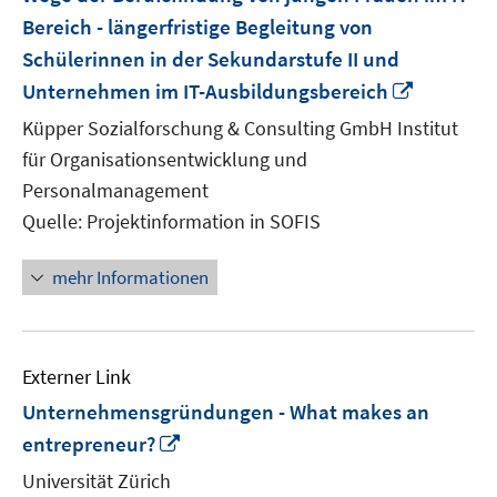
Bereich - längerfristige Begleitung von
Schülerinnen in der Sekundarstufe II und
In
Unternehmen im IT-Ausbildungsbereich
neuem
Küpper Sozialforschung & Consulting GmbH Institut
Fenster
für Organisationsentwicklung und
öffnen
Personalmanagement
Quelle: Projektinformation in SOFIS
mehr Informationen
Externer Link
Unternehmensgründungen - What makes an
In
entrepreneur?
neuem
Universität Zürich
Fenster