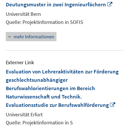
In
Deutungsmuster in zwei Ingenieurfächern
neue
Universität Bern
Fenste
Quelle: Projektinformation in SOFIS
öffnen
mehr Informationen
Externer Link
Evaluation von Lehreraktivitäten zur Förderung
geschlechtsunabhängiger
Berufswahlorientierungen im Bereich
Naturwissenschaft und Technik.
In
Evaluationsstudie zur Berufswahlförderung
neue
Universität Erfurt
Fenst
Quelle: Projektinformation in S
öffne