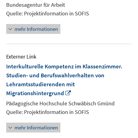
neuem
Bundesagentur für Arbeit
Fenster
Quelle: Projektinformation in SOFIS
öffnen
mehr Informationen
Externer Link
Interkulturelle Kompetenz im Klassenzimmer.
Studien- und Berufswahlverhalten von
Lehramtsstudierenden mit
In
Migrationshintergrund
neuem
Pädagogische Hochschule Schwäbisch Gmünd
Fenster
Quelle: Projektinformation in SOFIS
öffnen
mehr Informationen