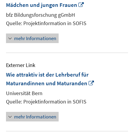
In
Mädchen und jungen Frauen
neuem
bfz Bildungsforschung gGmbH
Fenster
Quelle: Projektinformation in SOFIS
öffnen
mehr Informationen
Externer Link
Wie attraktiv ist der Lehrberuf für
In
Maturandinnen und Maturanden
neuem
Universität Bern
Fenster
Quelle: Projektinformation in SOFIS
öffnen
mehr Informationen