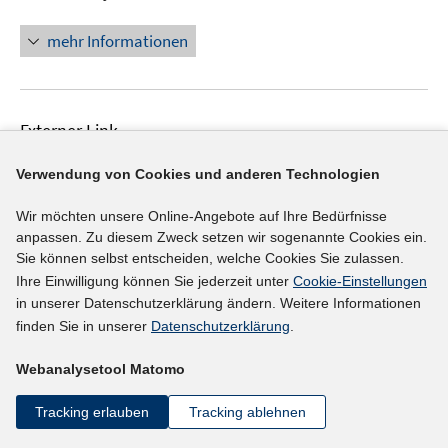
mehr Informationen
Externer Link
Die Zusammenhänge zwischen
Verwendung von Cookies und anderen Technologien
Interessenkongruenz, beruflicher
Selbstwirksamkeit und verwandten Konstrukten
Wir möchten unsere Online-Angebote auf Ihre Bedürfnisse
anpassen. Zu diesem Zweck setzen wir sogenannte Cookies ein.
In
Sie können selbst entscheiden, welche Cookies Sie zulassen.
neuem
Universität Zürich
Ihre Einwilligung können Sie jederzeit unter
Cookie-Einstellungen
Fenster
in unserer Datenschutzerklärung ändern. Weitere Informationen
Quelle: Projektinformation in SOFIS
öffnen
finden Sie in unserer
Datenschutzerklärung
.
mehr Informationen
Webanalysetool Matomo
Tracking erlauben
Tracking ablehnen