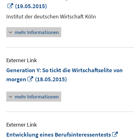
In
(19.05.2015)
neuem
Institut der deutschen Wirtschaft Köln
Fenster
öffnen
mehr Informationen
Externer Link
Generation Y: So tickt die Wirtschaftselite von
In
morgen
(18.05.2015)
neuem
Fenster
mehr Informationen
öffnen
Externer Link
In
Entwicklung eines Berufsinteressentests