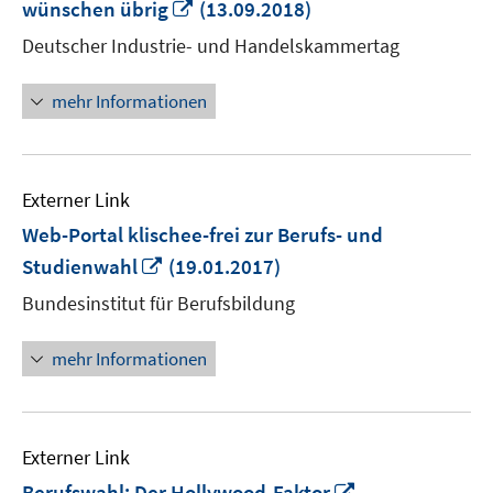
In
wünschen übrig
(13.09.2018)
neuem
Deutscher Industrie- und Handelskammertag
Fenster
öffnen
mehr Informationen
Externer Link
Web-Portal klischee-frei zur Berufs- und
In
Studienwahl
(19.01.2017)
neuem
Bundesinstitut für Berufsbildung
Fenster
öffnen
mehr Informationen
Externer Link
In
Berufswahl: Der Hollywood-Faktor