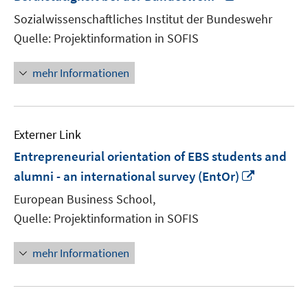
neuem
Sozialwissenschaftliches Institut der Bundeswehr
Fenster
Quelle: Projektinformation in SOFIS
öffnen
mehr Informationen
Externer Link
Entrepreneurial orientation of EBS students and
In
alumni - an international survey (EntOr)
neuem
European Business School,
Fenster
Quelle: Projektinformation in SOFIS
öffnen
mehr Informationen