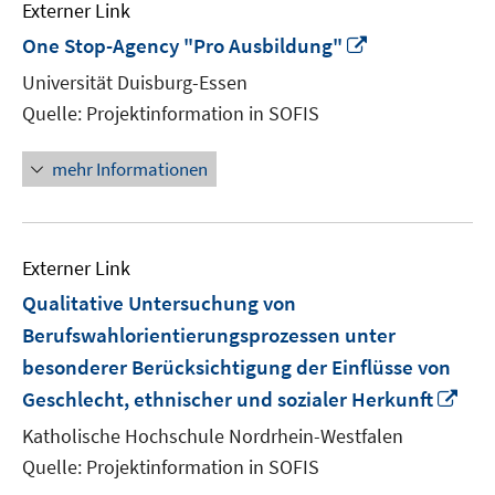
Externer Link
In
One Stop-Agency "Pro Ausbildung"
neuem
Universität Duisburg-Essen
Fenster
Quelle: Projektinformation in SOFIS
öffnen
mehr Informationen
Externer Link
Qualitative Untersuchung von
Berufswahlorientierungsprozessen unter
besonderer Berücksichtigung der Einflüsse von
In
Geschlecht, ethnischer und sozialer Herkunft
ne
Katholische Hochschule Nordrhein-Westfalen
Fen
Quelle: Projektinformation in SOFIS
öff