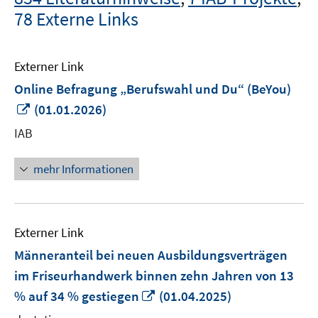
78 Externe Links
Externer Link
Online Befragung „Berufswahl und Du“ (BeYou)
In
(01.01.2026)
neuem
IAB
Fenster
öffnen
mehr Informationen
Externer Link
Männeranteil bei neuen Ausbildungsverträgen
im Friseurhandwerk binnen zehn Jahren von 13
In
% auf 34 % gestiegen
(01.04.2025)
neuem