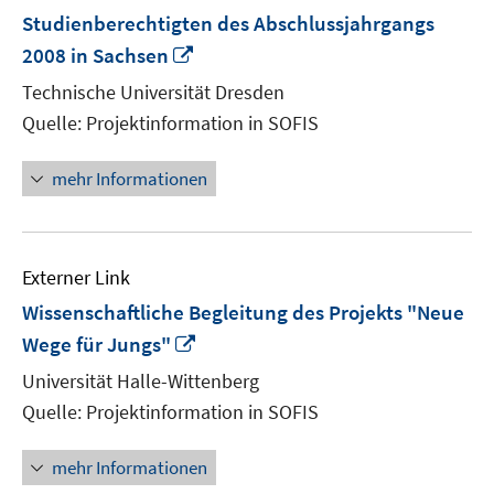
Studienberechtigten des Abschlussjahrgangs
In
2008 in Sachsen
neuem
Technische Universität Dresden
Fenster
Quelle: Projektinformation in SOFIS
öffnen
mehr Informationen
Externer Link
Wissenschaftliche Begleitung des Projekts "Neue
In
Wege für Jungs"
neuem
Universität Halle-Wittenberg
Fenster
Quelle: Projektinformation in SOFIS
öffnen
mehr Informationen