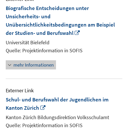
Biografische Entscheidungen unter
Unsicherheits- und
Unübersichtlichkeitsbedingungen am Beispiel
In
der Studien- und Berufswahl
neuem
Universität Bielefeld
Fenster
Quelle: Projektinformation in SOFIS
öffnen
mehr Informationen
Externer Link
Schul- und Berufswahl der Jugendlichen im
In
Kanton Zürich
neuem
Kanton Zürich Bildungsdirektion Volksschulamt
Fenster
Quelle: Projektinformation in SOFIS
öffnen