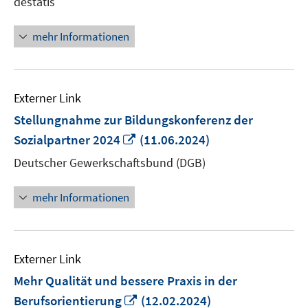
destatis
Fenster
öffnen
mehr Informationen
Externer Link
Stellungnahme zur Bildungskonferenz der
In
Sozialpartner 2024
(11.06.2024)
neuem
Deutscher Gewerkschaftsbund (DGB)
Fenster
öffnen
mehr Informationen
Externer Link
Mehr Qualität und bessere Praxis in der
In
Berufsorientierung
(12.02.2024)