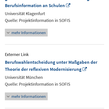
In
Berufsinformation an Schulen
neuem
Universität Klagenfurt
Fenster
Quelle: Projektinformation in SOFIS
öffnen
mehr Informationen
Externer Link
Berufswahlentscheidung unter Maßgaben der
In
Theorie der reflexiven Modernisierung
neuem
Universität München
Fenster
Quelle: Projektinformation in SOFIS
öffnen
mehr Informationen