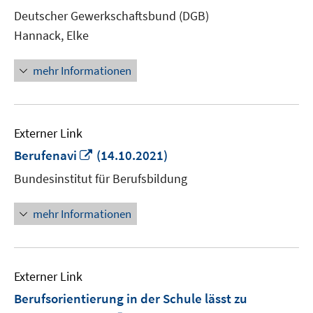
neuem
Deutscher Gewerkschaftsbund (DGB)
Fenster
Hannack, Elke
öffnen
mehr Informationen
Externer Link
In
Berufenavi
(14.10.2021)
neuem
Bundesinstitut für Berufsbildung
Fenster
öffnen
mehr Informationen
Externer Link
Berufsorientierung in der Schule lässt zu