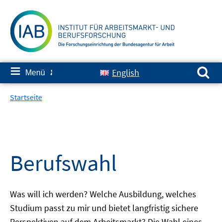
Springe
zum
Inhalt
Suchen nach:
≡
English
Menü
✘
Startseite
Berufswahl
Was will ich werden? Welche Ausbildung, welches
Studium passt zu mir und bietet langfristig sichere
Perspektiven auf dem Arbeitsmarkt? Die Wahl eines