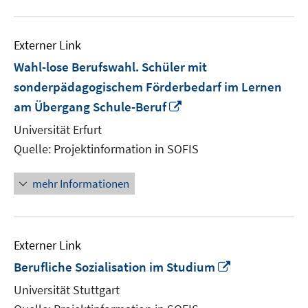
Externer Link
Wahl-lose Berufswahl. Schüler mit
sonderpädagogischem Förderbedarf im Lernen
In
am Übergang Schule-Beruf
neuem
Universität Erfurt
Fenster
Quelle: Projektinformation in SOFIS
öffnen
mehr Informationen
Externer Link
In
Berufliche Sozialisation im Studium
neuem
Universität Stuttgart
Fenster