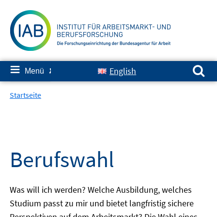
Springe
zum
Inhalt
Suchen nach:
≡
English
Menü
✘
Startseite
Berufswahl
Was will ich werden? Welche Ausbildung, welches
Studium passt zu mir und bietet langfristig sichere
Perspektiven auf dem Arbeitsmarkt? Die Wahl eines