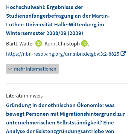
Hochschulwahl
:
Ergebnisse der
Studienanfängerbefragung an der Martin-
Luther- Universität Halle-Wittenberg im
Wintersemester 2008/09
(2009)
I
I
Bartl, Walter
;
Korb, Christoph
;
n
n
I
https://nbn-resolving.org/urn:nbn:de:gbv:3:2-8825
n
n
n
e
e
n
mehr Informationen
u
u
e
e
e
u
m
m
e
F
F
Literaturhinweis
m
e
e
F
Gründung in der ethnischen Ökonomie
:
was
n
n
e
bewegt Personen mit Migrationshintergrund zur
s
s
n
unternehmerischen Selbstständigkeit? Eine
t
t
s
e
e
Analyse der Existenzgründungsantriebe von
t