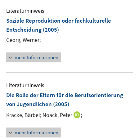
n
n
n
f
e
n
n
e
e
e
n
Literaturhinweis
m
n
n
n
e
F
Soziale Reproduktion oder fachkulturelle
n
e
Entscheidung
(2005)
n
Georg, Werner;
s
t
e
mehr Informationen
r
ö
f
Literaturhinweis
f
n
Die Rolle der Eltern für die Berufsorientierung
e
von Jugendlichen
(2005)
n
I
Kracke, Bärbel;
Noack, Peter
;
n
n
mehr Informationen
e