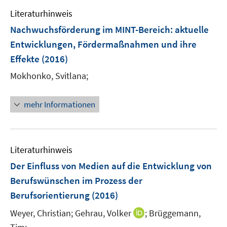
e
e
Literaturhinweis
m
n
F
Nachwuchsförderung im MINT-Bereich
:
aktuelle
s
e
Entwicklungen, Fördermaßnahmen und ihre
t
n
e
Effekte
(2016)
s
r
t
Mokhonko, Svitlana;
ö
e
f
r
mehr Informationen
f
ö
n
f
e
f
n
n
Literaturhinweis
e
Der Einfluss von Medien auf die Entwicklung von
n
Berufswünschen im Prozess der
Berufsorientierung
(2016)
I
Weyer, Christian;
Gehrau, Volker
;
Brüggemann,
n