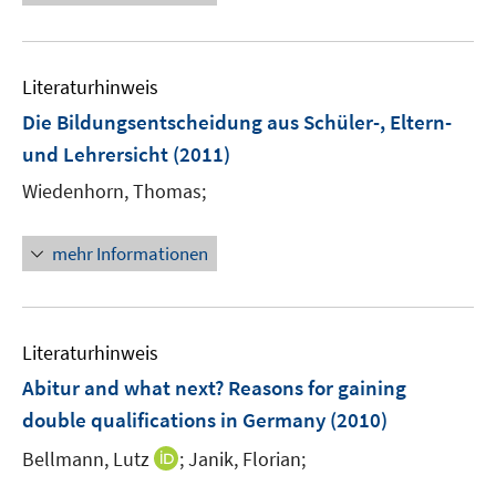
ö
e
e
e
f
u
m
m
f
e
F
F
n
Literaturhinweis
m
e
e
e
F
Die Bildungsentscheidung aus Schüler-, Eltern-
n
n
n
e
und Lehrersicht
(2011)
s
s
n
t
t
Wiedenhorn, Thomas;
s
e
e
t
r
r
e
mehr Informationen
ö
ö
r
f
f
ö
f
f
f
n
n
Literaturhinweis
f
e
e
n
Abitur and what next? Reasons for gaining
n
n
e
double qualifications in Germany
(2010)
n
I
Bellmann, Lutz
;
Janik, Florian;
n