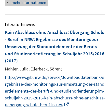
n
n
mehr Informationen
e
f
e
e
m
f
u
n
F
n
e
e
e
Literaturhinweis
m
n
n
F
Kein Abschluss ohne Anschluss: Übergang Schule
s
e
- Beruf in NRW
:
Ergebnisse des Monitorings zur
t
n
e
Umsetzung der Standardelemente der Berufs-
s
r
und Studienorientierung im Schuljahr 2015/2016
t
ö
e
(2017)
f
r
Mahler, Julia;
Ellerbeck, Sören;
f
ö
n
http://www.gib.nrw.de/service/downloaddatenbank/e
f
e
f
rgebnisse-des-monitorings-zur-umsetzung-der-stand
n
n
ardelemente-der-berufs-und-studienorientierung-im-
e
schuljahr-2015-2016-kein-abschluss-ohne-anschluss-
n
I
uebergang-schule-beruf-in-nrw
n