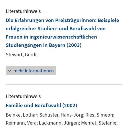
n
e
e
Literaturhinweis
m
n
F
Die Erfahrungen von Preisträgerinnen
:
Beispiele
e
erfolgreicher Studien- und Berufswahl von
n
Frauen in ingenieurwissenschaftlichen
s
Studiengängen in Bayern
(2003)
t
e
Stewart, Gerdi;
r
ö
mehr Informationen
f
f
n
e
Literaturhinweis
n
Familie und Berufswahl
(2002)
Beinke, Lothar;
Schuster, Hans-Jörg;
Ries, Simeon;
Reimann, Vera;
Lackmann, Jürgen;
Mehret, Stefanie;