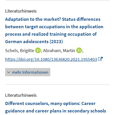
Literaturhinweis
Adaptation to the market? Status differences
between target occupations in the application
process and realized training occupation of
German adolescents
(2023)
I
I
Schels, Brigitte
;
Abraham, Martin
;
n
n
I
https://doi.org/10.1080/13636820.2021.1955403
n
n
n
e
e
n
mehr Informationen
u
u
e
e
e
u
m
m
e
F
F
Literaturhinweis
m
e
e
F
Different counselors, many options: Career
n
n
e
guidance and career plans in secondary schools
s
s
n