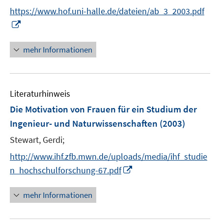
e
t
https://www.hof.uni-halle.de/dateien/ab_3_2003.pdf
r
e
I
ö
r
n
f
ö
n
mehr Informationen
f
f
e
n
f
u
e
n
e
n
e
Literaturhinweis
m
n
F
Die Motivation von Frauen für ein Studium der
e
Ingenieur- und Naturwissenschaften
(2003)
n
Stewart, Gerdi;
s
t
http://www.ihf.zfb.mwn.de/uploads/media/ihf_studie
e
I
n_hochschulforschung-67.pdf
r
n
ö
n
mehr Informationen
f
e
f
u