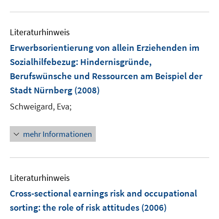
n
u
n
n
e
e
n
Literaturhinweis
m
F
Erwerbsorientierung von allein Erziehenden im
e
Sozialhilfebezug
:
Hindernisgründe,
n
Berufswünsche und Ressourcen am Beispiel der
s
Stadt Nürnberg
(2008)
t
e
Schweigard, Eva;
r
ö
mehr Informationen
f
f
n
e
Literaturhinweis
n
Cross-sectional earnings risk and occupational
sorting
:
the role of risk attitudes
(2006)