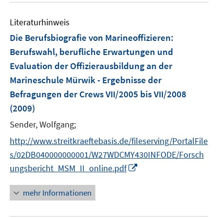
n
F
F
n
e
e
e
e
Literaturhinweis
m
n
n
n
F
Die Berufsbiografie von Marineoffizieren
:
s
s
e
Berufswahl, berufliche Erwartungen und
t
t
n
e
e
Evaluation der Offizierausbildung an der
s
r
r
Marineschule Mürwik - Ergebnisse der
t
ö
ö
e
Befragungen der Crews VII/2005 bis VII/2008
f
f
r
(2009)
f
f
ö
n
n
Sender, Wolfgang;
f
e
e
f
http://www.streitkraeftebasis.de/fileserving/PortalFile
n
n
n
s/02DB040000000001/W27WDCMY430INFODE/Forsch
e
I
ungsbericht_MSM_II_online.pdf
n
n
n
mehr Informationen
e
u