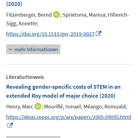
(2020)
t
t
s
e
e
t
I
Fitzenberger, Bernd
;
Sprietsma, Maresa;
Hillerich-
r
r
e
n
Sigg, Annette;
ö
ö
r
n
I
f
f
https://doi.org/10.1515/ger-2019-0027
ö
e
n
f
f
f
u
n
n
n
mehr Informationen
f
e
e
e
e
n
m
u
n
n
e
F
e
n
e
Literaturhinweis
m
n
F
Revealing gender-specific costs of STEM in an
s
e
extended Roy model of major choice
(2020)
t
n
e
I
Henry, Marc
;
Mourifié, Ismael;
Méango, Romuald;
s
r
n
t
https://ideas.repec.org/p/arx/papers/2005.09095.html
ö
n
e
I
f
e
r
n
f
u
ö