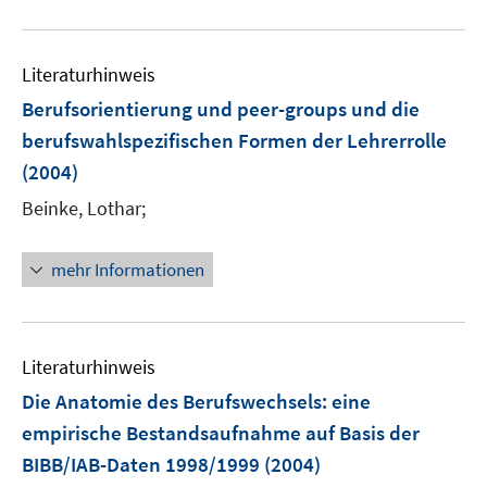
u
e
m
Literaturhinweis
F
Berufsorientierung und peer-groups und die
e
berufswahlspezifischen Formen der Lehrerrolle
n
(2004)
s
t
Beinke, Lothar;
e
r
mehr Informationen
ö
f
f
n
Literaturhinweis
e
Die Anatomie des Berufswechsels
:
eine
n
empirische Bestandsaufnahme auf Basis der
BIBB/IAB-Daten 1998/1999
(2004)