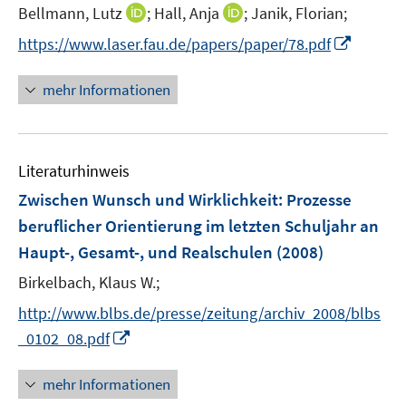
e
t
t
I
I
Bellmann, Lutz
;
Hall, Anja
;
Janik, Florian;
s
r
e
e
n
n
t
I
https://www.laser.fau.de/papers/paper/78.pdf
ö
r
r
n
n
e
n
f
ö
ö
e
e
r
n
f
mehr Informationen
f
f
u
u
ö
e
n
f
f
e
e
f
u
e
n
n
m
m
f
e
n
e
e
F
F
n
Literaturhinweis
m
n
n
e
e
e
F
Zwischen Wunsch und Wirklichkeit
:
Prozesse
n
n
n
e
beruflicher Orientierung im letzten Schuljahr an
s
s
n
Haupt-, Gesamt-, und Realschulen
t
t
(2008)
s
e
e
t
Birkelbach, Klaus W.;
r
r
e
http://www.blbs.de/presse/zeitung/archiv_2008/blbs
ö
ö
r
I
_0102_08.pdf
f
f
ö
n
f
f
f
n
n
n
mehr Informationen
f
e
e
e