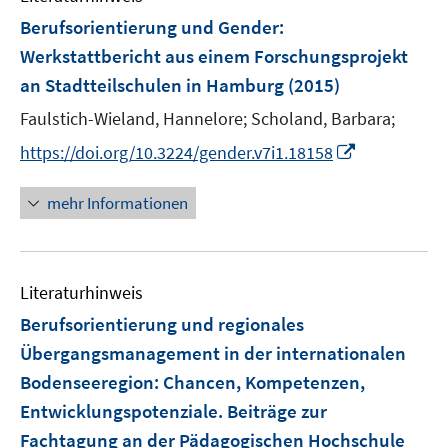
Berufsorientierung und Gender
:
Werkstattbericht aus einem Forschungsprojekt
an Stadtteilschulen in Hamburg
(2015)
Faulstich-Wieland, Hannelore;
Scholand, Barbara;
I
https://doi.org/10.3224/gender.v7i1.18158
n
n
mehr Informationen
e
u
e
Literaturhinweis
m
F
Berufsorientierung und regionales
e
Übergangsmanagement in der internationalen
n
Bodenseeregion
:
Chancen, Kompetenzen,
s
Entwicklungspotenziale. Beiträge zur
t
e
Fachtagung an der Pädagogischen Hochschule