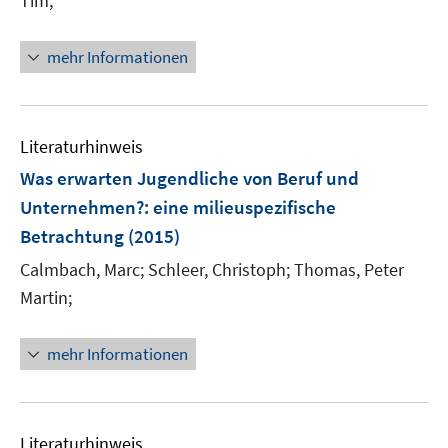
Tim;
n
e
mehr Informationen
u
e
m
F
Literaturhinweis
e
Was erwarten Jugendliche von Beruf und
n
Unternehmen?
:
eine milieuspezifische
s
Betrachtung
(2015)
t
e
Calmbach, Marc;
Schleer, Christoph;
Thomas, Peter
r
Martin;
ö
f
mehr Informationen
f
n
e
n
Literaturhinweis