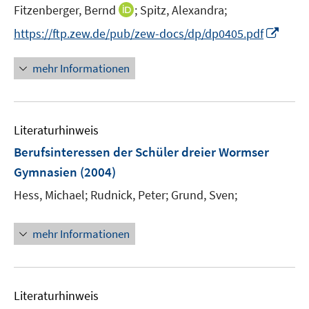
I
Fitzenberger, Bernd
;
Spitz, Alexandra;
n
I
https://ftp.zew.de/pub/zew-docs/dp/dp0405.pdf
n
n
e
n
mehr Informationen
u
e
e
u
m
e
F
Literaturhinweis
m
e
F
Berufsinteressen der Schüler dreier Wormser
n
e
Gymnasien
(2004)
s
n
t
Hess, Michael;
Rudnick, Peter;
Grund, Sven;
s
e
t
r
e
mehr Informationen
ö
r
f
ö
f
f
n
Literaturhinweis
f
e