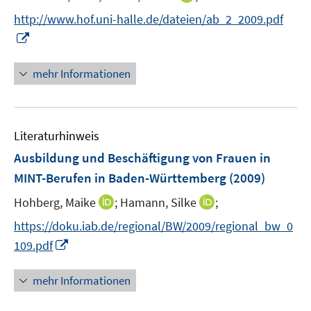
r
e
n
http://www.hof.uni-halle.de/dateien/ab_2_2009.pdf
ö
r
n
I
f
ö
e
n
f
f
u
n
n
mehr Informationen
f
e
e
e
n
m
u
n
e
F
e
n
e
Literaturhinweis
m
n
F
Ausbildung und Beschäftigung von Frauen in
s
e
MINT-Berufen in Baden-Württemberg
(2009)
t
n
e
I
I
Hohberg, Maike
;
Hamann, Silke
;
s
r
n
n
t
https://doku.iab.de/regional/BW/2009/regional_bw_0
ö
n
n
e
I
f
109.pdf
e
e
r
n
f
u
u
ö
n
n
mehr Informationen
e
e
f
e
e
m
m
f
u