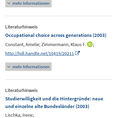
n
mehr Informationen
e
u
e
m
Literaturhinweis
F
Occupational choice across generations
(2003)
e
I
Constant, Amelie;
Zimmermann, Klaus F.
;
n
n
s
I
http://hdl.handle.net/10419/20211
n
t
n
e
e
n
mehr Informationen
u
r
e
e
ö
u
m
f
e
F
f
Literaturhinweis
m
e
n
F
Studierwilligkeit und die Hintergründe
:
neue
n
e
e
und einzelne alte Bundesländer
(2003)
s
n
n
t
Lischka, Irene;
s