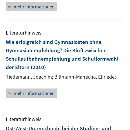
n
mehr Informationen
e
u
e
m
Literaturhinweis
F
Wie erfolgreich sind Gymnasiasten ohne
e
Gymnasialempfehlung? Die Kluft zwischen
n
Schullaufbahnempfehlung und Schulformwahl
s
t
der Eltern
(2010)
e
Tiedemann, Joachim;
Billmann-Mahecha, Elfriede;
r
ö
mehr Informationen
f
f
n
e
Literaturhinweis
n
Ost-West-Unterschiede bei der Studien- und