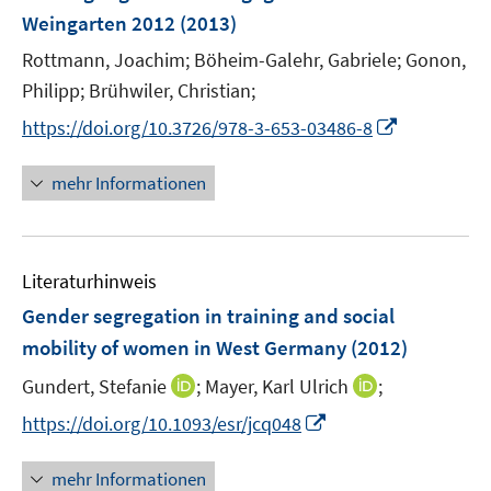
r
Weingarten 2012
(2013)
ö
Rottmann, Joachim;
Böheim-Galehr, Gabriele;
Gonon,
f
Philipp;
Brühwiler, Christian;
f
n
I
https://doi.org/10.3726/978-3-653-03486-8
e
n
n
n
mehr Informationen
e
u
e
Literaturhinweis
m
F
Gender segregation in training and social
e
mobility of women in West Germany
(2012)
n
I
I
Gundert, Stefanie
;
Mayer, Karl Ulrich
;
s
n
n
t
I
https://doi.org/10.1093/esr/jcq048
n
n
e
n
e
e
r
n
mehr Informationen
u
u