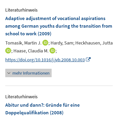
e
Literaturhinweis
m
F
Adaptive adjustment of vocational aspirations
e
among German youths during the transition from
n
school to work
(2009)
s
t
I
Tomasik, Martin J.
;
Hardy, Sam;
Heckhausen, Jutta
e
n
I
I
;
Haase, Claudia M.
;
r
n
n
n
I
https://doi.org/10.1016/j.jvb.2008.10.003
ö
e
n
n
n
f
u
e
e
n
mehr Informationen
f
e
u
u
e
n
m
e
e
u
e
F
m
m
e
n
e
F
F
Literaturhinweis
m
n
e
e
F
Abitur und dann?
:
Gründe für eine
s
n
n
e
t
Doppelqualifikation
(2008)
s
s
n