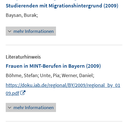
r
r
e
Studierenden mit Migrationshintergrund
(2009)
ö
ö
r
Baysan, Burak;
f
f
ö
f
f
f
n
n
mehr Informationen
f
e
e
n
n
n
e
n
Literaturhinweis
Frauen in MINT-Berufen in Bayern
(2009)
Böhme, Stefan;
Unte, Pia;
Werner, Daniel;
https://doku.iab.de/regional/BY/2009/regional_by_01
I
09.pdf
n
n
mehr Informationen
e
u
e