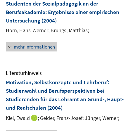
n
Studenten der Sozialpädagogik an der
n
e
Berufsakademie
:
Ergebnisse einer empirischen
n
Untersuchung
(2004)
Horn, Hans-Werner;
Brungs, Matthias;
mehr Informationen
Literaturhinweis
Motivation, Selbstkonzepte und Lehrberuf
:
Studienwahl und Berufsperspektiven bei
Studierenden für das Lehramt an Grund-, Haupt-
und Realschulen
(2004)
I
Kiel, Ewald
;
Geider, Franz-Josef;
Jünger, Werner;
n