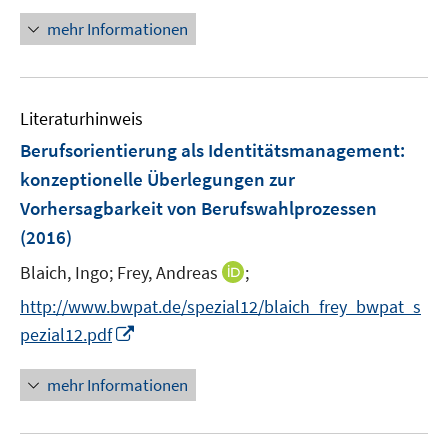
n
mehr Informationen
e
u
e
Literaturhinweis
m
F
Berufsorientierung als Identitätsmanagement
:
e
konzeptionelle Überlegungen zur
n
Vorhersagbarkeit von Berufswahlprozessen
s
(2016)
t
e
I
Blaich, Ingo;
Frey, Andreas
;
r
n
http://www.bwpat.de/spezial12/blaich_frey_bwpat_s
ö
n
I
pezial12.pdf
f
e
n
f
u
n
n
mehr Informationen
e
e
e
m
u
n
F