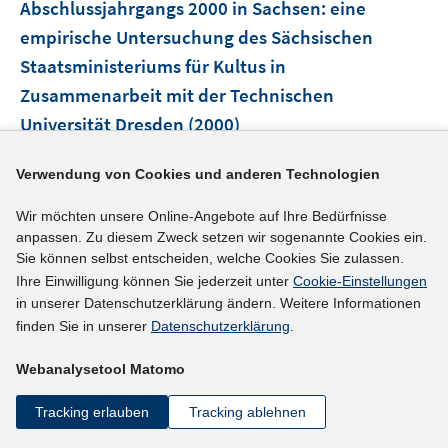
Abschlussjahrgangs 2000 in Sachsen
:
eine
empirische Untersuchung des Sächsischen
Staatsministeriums für Kultus in
Zusammenarbeit mit der Technischen
Universität Dresden
(2000)
Wolter, Andrä;
Lenz, Karl;
Winter, Jana;
Verwendung von Cookies und anderen Technologien
mehr Informationen
Wir möchten unsere Online-Angebote auf Ihre Bedürfnisse
anpassen. Zu diesem Zweck setzen wir sogenannte Cookies ein.
Sie können selbst entscheiden, welche Cookies Sie zulassen.
Ihre Einwilligung können Sie jederzeit unter
Cookie-Einstellungen
Literaturhinweis
in unserer Datenschutzerklärung ändern. Weitere Informationen
finden Sie in unserer
Datenschutzerklärung
.
Die Attraktivität von technischen und
ingenieurwissenschaftlichen Fächern bei der
Webanalysetool Matomo
Studien- und Berufswahl junger Frauen und
Tracking erlauben
Tracking ablehnen
Männer
(2000)