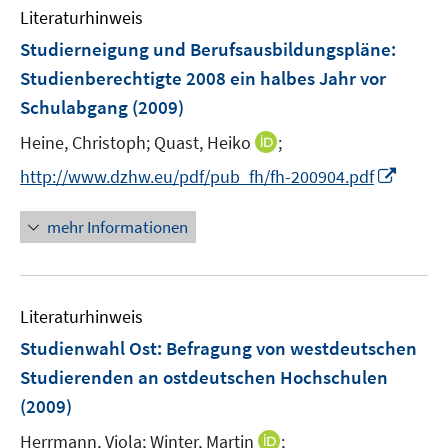
Literaturhinweis
m
F
Studierneigung und Berufsausbildungspläne
:
e
Studienberechtigte 2008 ein halbes Jahr vor
n
Schulabgang
(2009)
s
t
I
Heine, Christoph;
Quast, Heiko
;
e
n
I
http://www.dzhw.eu/pdf/pub_fh/fh-200904.pdf
r
n
n
ö
e
n
mehr Informationen
f
u
e
f
e
u
n
m
e
e
F
Literaturhinweis
m
n
e
F
Studienwahl Ost
:
Befragung von westdeutschen
n
e
Studierenden an ostdeutschen Hochschulen
s
n
(2009)
t
s
e
t
I
Herrmann, Viola;
Winter, Martin
;