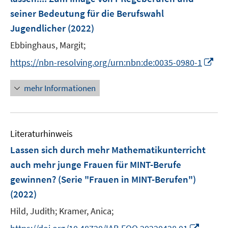
n
e
e
seiner Bedeutung für die Berufswahl
s
r
r
Jugendlicher
(2022)
t
ö
ö
e
Ebbinghaus, Margit;
f
f
r
f
f
I
https://nbn-resolving.org/urn:nbn:de:0035-0980-1
ö
n
n
n
f
e
e
n
mehr Informationen
f
n
n
e
n
u
e
e
n
Literaturhinweis
m
F
Lassen sich durch mehr Mathematikunterricht
e
auch mehr junge Frauen für MINT-Berufe
n
gewinnen? (Serie "Frauen in MINT-Berufen")
s
(2022)
t
e
Hild, Judith;
Kramer, Anica;
r
I