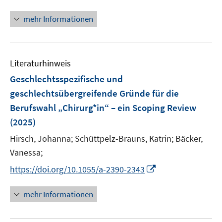
n
n
f
n
f
ö
e
e
n
n
f
mehr Informationen
f
u
u
e
e
n
f
e
e
n
u
e
n
m
m
e
n
e
F
F
Literaturhinweis
m
n
e
e
F
Geschlechtsspezifische und
n
n
e
geschlechtsübergreifende Gründe für die
s
s
n
Berufswahl „Chirurg*in“ – ein Scoping Review
t
t
s
e
e
(2025)
t
r
r
e
Hirsch, Johanna;
Schüttpelz-Brauns, Katrin;
Bäcker,
ö
ö
r
Vanessa;
f
f
ö
f
f
I
https://doi.org/10.1055/a-2390-2343
f
n
n
n
f
e
e
n
mehr Informationen
n
n
n
e
e
u
n