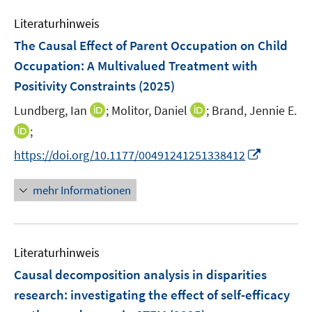
e
Literaturhinweis
m
F
The Causal Effect of Parent Occupation on Child
e
Occupation: A Multivalued Treatment with
n
Positivity Constraints
(2025)
s
t
I
I
Lundberg, Ian
;
Molitor, Daniel
;
Brand, Jennie E.
e
n
n
I
;
r
n
n
n
I
https://doi.org/10.1177/00491241251338412
ö
e
e
n
n
f
u
u
e
n
mehr Informationen
f
e
e
u
e
n
m
m
e
u
e
F
F
m
e
n
e
e
F
Literaturhinweis
m
n
n
e
F
Causal decomposition analysis in disparities
s
s
n
e
t
t
research: investigating the effect of self-efficacy
s
n
e
e