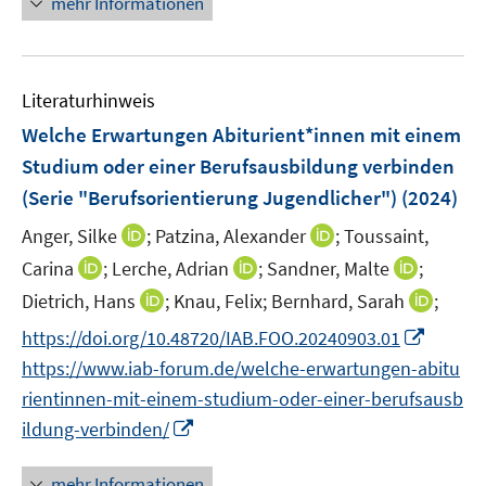
mehr Informationen
f
e
e
e
n
m
u
n
e
F
e
n
e
Literaturhinweis
m
n
F
Welche Erwartungen Abiturient*innen mit einem
s
e
Studium oder einer Berufsausbildung verbinden
t
n
e
(Serie "Berufsorientierung Jugendlicher")
(2024)
s
r
t
I
I
Anger, Silke
;
Patzina, Alexander
;
Toussaint,
ö
e
n
n
I
I
I
Carina
;
Lerche, Adrian
;
Sandner, Malte
;
f
r
n
n
n
n
n
f
I
I
Dietrich, Hans
;
Knau, Felix;
Bernhard, Sarah
;
ö
e
e
n
n
n
n
n
n
I
f
https://doi.org/10.48720/IAB.FOO.20240903.01
u
u
e
e
e
e
n
n
n
f
e
e
https://www.iab-forum.de/welche-erwartungen-abitu
u
u
u
n
e
e
n
n
m
m
e
e
e
rientinnen-mit-einem-studium-oder-einer-berufsausb
u
u
e
e
F
F
m
m
m
I
ildung-verbinden/
e
e
u
n
e
e
F
F
F
n
m
m
e
n
n
e
e
e
n
F
F
mehr Informationen