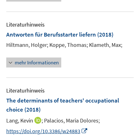
ö
e
n
n
f
f
f
u
e
e
n
n
f
e
n
n
e
e
n
Literaturhinweis
m
n
n
e
F
Antworten für Berufsstarter liefern
(2018)
n
e
Hiltmann, Holger;
Koppe, Thomas;
Klameth, Max;
n
s
t
mehr Informationen
e
r
ö
Literaturhinweis
f
f
The determinants of teachers' occupational
n
choice
(2018)
e
I
Lang, Kevin
;
Palacios, Maria Dolores;
n
n
I
https://doi.org/10.3386/w24883
n
n