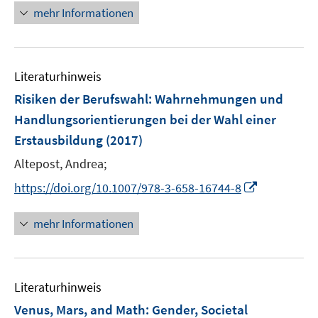
ö
mehr Informationen
f
f
n
e
Literaturhinweis
n
Risiken der Berufswahl
:
Wahrnehmungen und
Handlungsorientierungen bei der Wahl einer
Erstausbildung
(2017)
Altepost, Andrea;
I
https://doi.org/10.1007/978-3-658-16744-8
n
n
mehr Informationen
e
u
e
Literaturhinweis
m
F
Venus, Mars, and Math: Gender, Societal