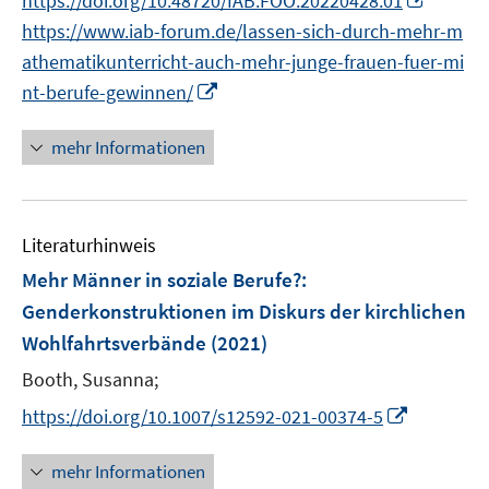
https://doi.org/10.48720/IAB.FOO.20220428.01
ö
n
https://www.iab-forum.de/lassen-sich-durch-mehr-m
f
n
f
athematikunterricht-auch-mehr-junge-frauen-fuer-mi
e
n
I
nt-berufe-gewinnen/
u
e
n
e
n
n
mehr Informationen
m
e
F
u
e
e
n
Literaturhinweis
m
s
F
Mehr Männer in soziale Berufe?
:
t
e
Genderkonstruktionen im Diskurs der kirchlichen
e
n
r
Wohlfahrtsverbände
(2021)
s
ö
t
Booth, Susanna;
f
e
I
https://doi.org/10.1007/s12592-021-00374-5
f
r
n
n
ö
n
e
mehr Informationen
f