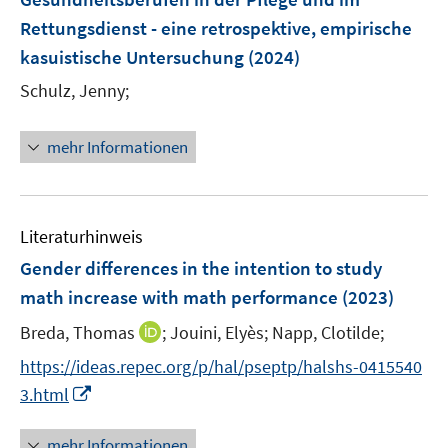
s
s
n
Rettungsdienst - eine retrospektive, empirische
t
t
s
e
e
kasuistische Untersuchung
(2024)
t
r
r
e
Schulz, Jenny;
ö
ö
r
f
f
ö
mehr Informationen
f
f
f
n
n
f
e
e
n
n
n
e
Literaturhinweis
n
Gender differences in the intention to study
math increase with math performance
(2023)
I
Breda, Thomas
;
Jouini, Elyès;
Napp, Clotilde;
n
https://ideas.repec.org/p/hal/pseptp/halshs-0415540
n
I
3.html
e
n
u
n
mehr Informationen