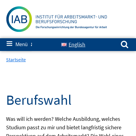
Springe
zum
Inhalt
Suchen nach:
≡
English
Menü
✘
Startseite
Berufswahl
Was will ich werden? Welche Ausbildung, welches
Studium passt zu mir und bietet langfristig sichere
Perspektiven auf dem Arbeitsmarkt? Die Wahl eines