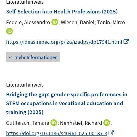
n
Literaturhinweis
m
e
F
Self-Selection into Health Professions
(2025)
n
e
I
Fedele, Alessandro
;
Wiesen, Daniel;
Tonin, Mirco
n
n
I
;
s
n
n
t
I
https://ideas.repec.org/p/iza/izadps/dp17941.html
e
n
e
n
u
e
r
n
mehr Informationen
e
u
ö
e
m
e
f
u
F
m
f
e
e
F
n
Literaturhinweis
m
n
e
e
F
Bridging the gap: gender-specific preferences in
s
n
n
e
t
STEM occupations in vocational education and
s
n
e
training
t
(2025)
s
r
e
t
I
I
Gutfleisch, Tamara
;
Nennstiel, Richard
;
ö
r
e
n
n
f
I
https://doi.org/10.1186/s40461-025-00187-3
ö
r