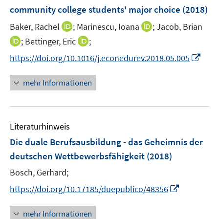
e
community college students' major choice
(2018)
n
I
I
Baker, Rachel
;
Marinescu, Ioana
;
Jacob, Brian
s
n
n
t
I
I
;
Bettinger, Eric
;
n
n
e
n
n
I
https://doi.org/10.1016/j.econedurev.2018.05.005
e
e
r
n
n
n
u
u
ö
e
e
n
mehr Informationen
e
e
f
u
u
e
m
m
f
e
e
u
F
F
n
m
m
e
e
e
e
F
F
Literaturhinweis
m
n
n
n
e
e
F
Die duale Berufsausbildung - das Geheimnis der
s
s
n
n
e
t
t
deutschen Wettbewerbsfähigkeit
(2018)
s
s
n
e
e
t
t
Bosch, Gerhard;
s
r
r
e
e
t
I
https://doi.org/10.17185/duepublico/48356
ö
ö
r
r
e
n
f
f
ö
ö
r
n
mehr Informationen
f
f
f
f