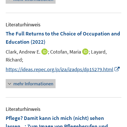
e
e
m
u
F
e
e
Literaturhinweis
m
n
F
The Full Returns to the Choice of Occupation and
s
e
Education
(2022)
t
n
e
I
I
Clark, Andrew E.
;
Cotofan, Maria
;
Layard,
s
r
n
n
t
Richard;
ö
n
n
e
I
f
https://ideas.repec.org/p/iza/izadps/dp15279.html
e
e
r
n
f
u
u
ö
n
n
mehr Informationen
e
e
f
e
e
m
m
f
u
n
F
F
n
e
e
e
e
Literaturhinweis
m
n
n
n
F
Pflege? Damit kann ich mich (nicht) sehen
s
s
e
lassen...
:
Zum Image von Pflegeberufen und
t
t