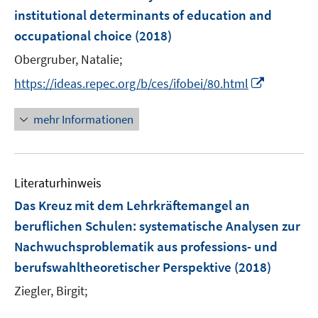
e
institutional determinants of education and
n
occupational choice
(2018)
s
t
Obergruber, Natalie;
e
I
https://ideas.repec.org/b/ces/ifobei/80.html
r
n
ö
n
mehr Informationen
f
e
f
u
n
e
e
Literaturhinweis
m
n
F
Das Kreuz mit dem Lehrkräftemangel an
e
beruflichen Schulen
:
systematische Analysen zur
n
Nachwuchsproblematik aus professions- und
s
berufswahltheoretischer Perspektive
(2018)
t
e
Ziegler, Birgit;
r