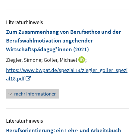
e
n
f
u
n
e
e
Literaturhinweis
m
n
F
Zum Zusammenhang von Berufsethos und der
e
Berufswahlmotivation angehender
n
Wirtschaftspädagog*innen
(2021)
s
t
I
Ziegler, Simone;
Goller, Michael
;
e
n
https://www.bwpat.de/spezial18/ziegler_goller_spezi
r
n
I
al18.pdf
ö
e
n
f
u
n
mehr Informationen
f
e
e
n
m
u
e
F
e
n
e
Literaturhinweis
m
n
F
Berufsorientierung
:
ein Lehr- und Arbeitsbuch
s