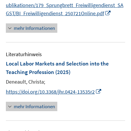
ublikationen/179_Sprungbrett_Freiwilligendienst_SA
I
GST/BI_Freiwilligendienst_250721Online.pdf
n
n
mehr Informationen
e
u
e
Literaturhinweis
m
F
Local Labor Markets and Selection into the
e
Teaching Profession
(2025)
n
Deneault, Christa;
s
t
I
https://doi.org/10.3368/jhr.0424-13535r2
e
n
r
n
mehr Informationen
ö
e
f
u
f
e