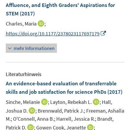
e
Affluence, and Eighth Graders' Aspirations for
n
STEM
(2017)
s
t
I
Charles, Maria
;
e
n
I
https://doi.org/10.1177/2378023117697179
r
n
n
ö
e
n
mehr Informationen
f
u
e
f
e
u
n
m
e
e
F
Literaturhinweis
m
n
e
F
An evidence-based evaluation of transferrable
n
e
skills and job satisfaction for science PhDs
(2017)
s
n
t
I
I
Sinche, Melanie
;
Layton, Rebekah L.
;
Hall,
s
e
n
n
t
I
Joshua D.
;
Brennwald, Patrick J.;
Freeman, Ashalla
r
n
n
e
n
M.;
O'Connell, Anna B.;
Harrell, Jessica R.;
Brandt,
ö
e
e
r
n
I
I
Patrick D.
;
Gowen Cook, Jeanette
;
f
u
u