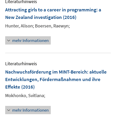
Literaturhinweis
m
F
Attracting girls to a career in programming
:
a
e
New Zealand investigation
(2016)
n
Hunter, Alison;
Boersen, Raewyn;
s
t
e
mehr Informationen
r
ö
f
Literaturhinweis
f
n
Nachwuchsförderung im MINT-Bereich
:
aktuelle
e
Entwicklungen, Fördermaßnahmen und ihre
n
Effekte
(2016)
Mokhonko, Svitlana;
mehr Informationen