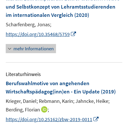
n
r
r
e
und Selbstkonzept von Lehramtsstudierenden
t
t
n
t
ö
ö
n
e
e
e
e
im internationalen Vergleich
(2020)
f
f
r
r
n
r
Scharfenberg, Jonas;
f
f
ö
ö
ö
n
n
I
https://doi.org/10.35468/5759
f
f
f
e
e
n
f
f
f
n
n
n
n
n
n
mehr Informationen
e
e
e
e
u
n
n
n
e
Literaturhinweis
m
F
Berufswahlmotive von angehenden
e
Wirtschaftspädagog(inn)en - Ein Update
(2019)
n
Krieger, Daniel;
Rebmann, Karin;
Jahncke, Heike;
s
t
I
Berding, Florian
;
e
n
I
https://doi.org/10.25162/zbw-2019-0011
r
n
n