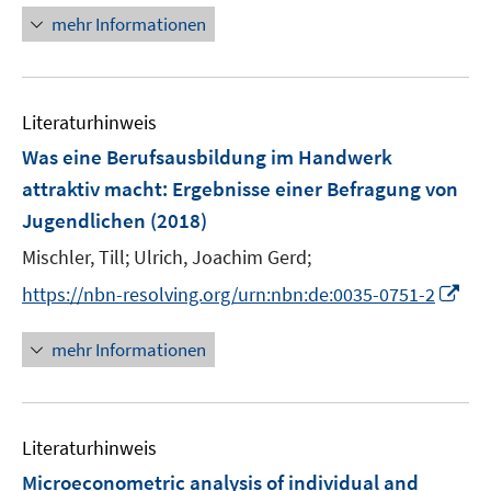
e
n
mehr Informationen
u
e
e
u
m
e
F
Literaturhinweis
m
e
F
Was eine Berufsausbildung im Handwerk
n
e
attraktiv macht
:
Ergebnisse einer Befragung von
s
n
Jugendlichen
t
(2018)
s
e
t
Mischler, Till;
Ulrich, Joachim Gerd;
r
e
I
https://nbn-resolving.org/urn:nbn:de:0035-0751-2
ö
r
n
f
ö
n
mehr Informationen
f
f
e
n
f
u
e
n
e
n
e
Literaturhinweis
m
n
F
Microeconometric analysis of individual and