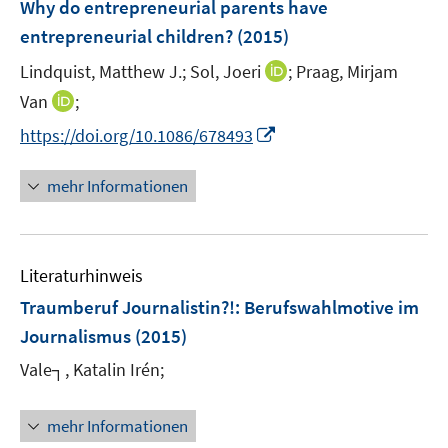
F
Why do entrepreneurial parents have
n
e
entrepreneurial children?
(2015)
s
n
t
I
Lindquist, Matthew J.;
Sol, Joeri
;
Praag, Mirjam
s
e
n
t
I
Van
;
r
n
e
n
I
https://doi.org/10.1086/678493
ö
e
r
n
n
f
u
ö
e
n
f
mehr Informationen
e
f
u
e
n
m
f
e
u
e
F
n
m
e
n
e
e
F
Literaturhinweis
m
n
n
e
F
Traumberuf Journalistin?!
:
Berufswahlmotive im
s
n
e
t
Journalismus
(2015)
s
n
e
t
Vale┐, Katalin Irén;
s
r
e
t
ö
r
e
mehr Informationen
f
ö
r