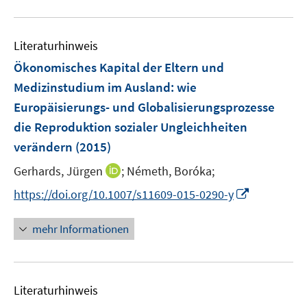
Literaturhinweis
Ökonomisches Kapital der Eltern und
Medizinstudium im Ausland
:
wie
Europäisierungs- und Globalisierungsprozesse
die Reproduktion sozialer Ungleichheiten
verändern
(2015)
I
Gerhards, Jürgen
;
Németh, Boróka;
n
I
https://doi.org/10.1007/s11609-015-0290-y
n
n
e
n
mehr Informationen
u
e
e
u
m
e
F
Literaturhinweis
m
e