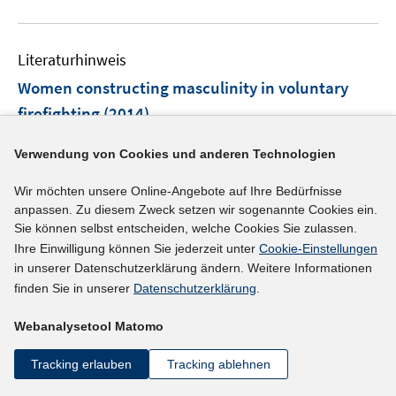
f
f
ö
n
f
f
e
n
Literaturhinweis
f
n
e
n
Women constructing masculinity in voluntary
n
e
firefighting
(2014)
n
I
Ainsworth, Susan
;
Burchielli, Rosaria;
Batty, Alex;
Verwendung von Cookies und anderen Technologien
n
I
https://doi.org/10.1111/gwao.12010
n
n
Wir möchten unsere Online-Angebote auf Ihre Bedürfnisse
e
anpassen. Zu diesem Zweck setzen wir sogenannte Cookies ein.
n
mehr Informationen
u
Sie können selbst entscheiden, welche Cookies Sie zulassen.
e
e
Ihre Einwilligung können Sie jederzeit unter
Cookie-Einstellungen
u
m
in unserer Datenschutzerklärung ändern. Weitere Informationen
e
finden Sie in unserer
Datenschutzerklärung
.
F
Literaturhinweis
m
e
F
Jung, ausgebildet - weg
:
Wechselpläne und
Webanalysetool Matomo
n
e
Fachkräftemangel in Zeiten des Demografischen
s
n
Tracking erlauben
Tracking ablehnen
Wandels im Gastgewerbe
t
(2014)
s