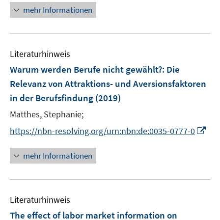
ö
e
n
mehr Informationen
f
u
e
f
e
u
n
m
e
e
F
Literaturhinweis
m
n
e
F
Warum werden Berufe nicht gewählt?
:
Die
n
e
Relevanz von Attraktions- und Aversionsfaktoren
s
n
in der Berufsfindung
t
(2019)
s
e
t
Matthes, Stephanie;
r
e
I
https://nbn-resolving.org/urn:nbn:de:0035-0777-0
ö
r
n
f
ö
n
mehr Informationen
f
f
e
n
f
u
e
n
e
n
e
Literaturhinweis
m
n
F
The effect of labor market information on