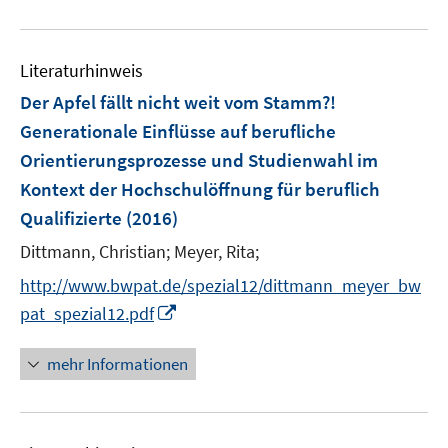
e
u
n
e
Literaturhinweis
m
F
Der Apfel fällt nicht weit vom Stamm?!
e
Generationale Einflüsse auf berufliche
n
Orientierungsprozesse und Studienwahl im
s
Kontext der Hochschulöffnung für beruflich
t
e
Qualifizierte
(2016)
r
Dittmann, Christian;
Meyer, Rita;
ö
http://www.bwpat.de/spezial12/dittmann_meyer_bw
f
I
f
pat_spezial12.pdf
n
n
n
e
mehr Informationen
e
n
u
e