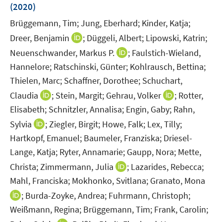
e
(2020)
t
n
e
Brüggemann, Tim;
Jung, Eberhard;
Kinder, Katja;
s
r
t
I
Dreer, Benjamin
;
Düggeli, Albert;
Lipowski, Katrin;
ö
e
n
I
Neuenschwander, Markus P.
;
Faulstich-Wieland,
f
r
n
n
f
Hannelore;
Ratschinski, Günter;
Kohlrausch, Bettina;
ö
e
n
n
Thielen, Marc;
Schaffner, Dorothee;
Schuchart,
f
u
e
e
I
I
Claudia
;
Stein, Margit;
Gehrau, Volker
;
Rotter,
f
e
u
n
n
n
n
m
Elisabeth;
Schnitzler, Annalisa;
Engin, Gaby;
Rahn,
e
n
n
e
F
I
m
Sylvia
;
Ziegler, Birgit;
Howe, Falk;
Lex, Tilly;
e
e
n
e
n
F
Hartkopf, Emanuel;
Baumeler, Franziska;
Driesel-
u
u
n
n
e
Lange, Katja;
Ryter, Annamarie;
Gaupp, Nora;
Mette,
e
e
s
e
n
m
I
m
Christa;
Zimmermann, Julia
;
Lazarides, Rebecca;
t
u
s
F
n
F
e
Mahl, Franciska;
Mokhonko, Svitlana;
Granato, Mona
e
t
e
n
e
r
I
m
e
;
Burda-Zoyke, Andrea;
Fuhrmann, Christoph;
n
e
n
ö
n
F
r
Weißmann, Regina;
Brüggemann, Tim;
Frank, Carolin;
s
u
s
f
n
e
ö