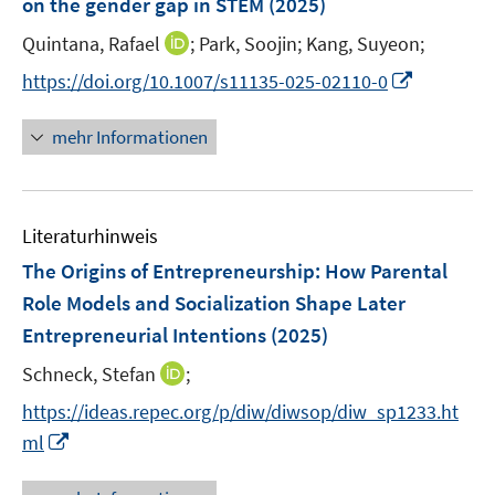
on the gender gap in STEM
t
(2025)
s
r
r
e
t
I
Quintana, Rafael
;
Park, Soojin;
Kang, Suyeon;
ö
ö
r
e
n
f
f
I
https://doi.org/10.1007/s11135-025-02110-0
ö
r
n
f
f
n
f
ö
e
n
n
n
f
mehr Informationen
f
u
e
e
e
n
f
e
n
n
u
e
n
m
e
n
e
F
Literaturhinweis
m
n
e
F
The Origins of Entrepreneurship: How Parental
n
e
Role Models and Socialization Shape Later
s
n
Entrepreneurial Intentions
t
(2025)
s
e
t
I
Schneck, Stefan
;
r
e
n
https://ideas.repec.org/p/diw/diwsop/diw_sp1233.ht
ö
r
n
I
f
ml
ö
e
n
f
f
u
n
n