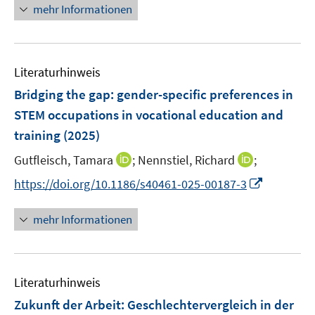
n
mehr Informationen
e
u
u
e
m
e
e
u
F
m
m
e
e
F
F
Literaturhinweis
m
n
e
e
F
Bridging the gap: gender-specific preferences in
s
n
n
e
t
STEM occupations in vocational education and
s
s
n
e
training
(2025)
t
t
s
r
e
e
t
I
I
Gutfleisch, Tamara
;
Nennstiel, Richard
;
ö
r
r
e
n
n
f
I
https://doi.org/10.1186/s40461-025-00187-3
ö
ö
r
n
n
f
n
f
f
ö
e
e
n
n
f
f
mehr Informationen
f
u
u
e
e
n
n
f
e
e
n
u
e
e
n
m
m
e
n
n
e
F
F
Literaturhinweis
m
n
e
e
F
Zukunft der Arbeit
:
Geschlechtervergleich in der
n
n