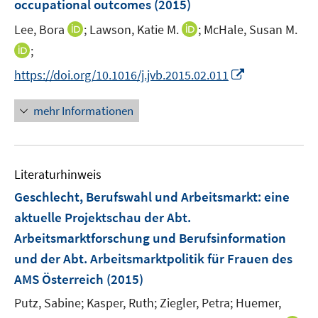
occupational outcomes
t
(2015)
t
f
ö
e
e
n
I
I
Lee, Bora
;
Lawson, Katie M.
;
McHale, Susan M.
f
r
r
e
n
n
f
I
;
ö
ö
n
n
n
n
n
f
f
I
https://doi.org/10.1016/j.jvb.2015.02.011
e
e
e
n
f
f
n
u
u
n
e
n
n
n
mehr Informationen
e
e
u
e
e
e
m
m
e
n
n
u
F
F
m
e
e
e
F
Literaturhinweis
m
n
n
e
F
Geschlecht, Berufswahl und Arbeitsmarkt
:
eine
s
s
n
e
t
t
aktuelle Projektschau der Abt.
s
n
e
e
Arbeitsmarktforschung und Berufsinformation
t
s
r
r
e
und der Abt. Arbeitsmarktpolitik für Frauen des
t
ö
ö
r
e
AMS Österreich
(2015)
f
f
ö
r
f
f
Putz, Sabine;
Kasper, Ruth;
Ziegler, Petra;
Huemer,
f
ö