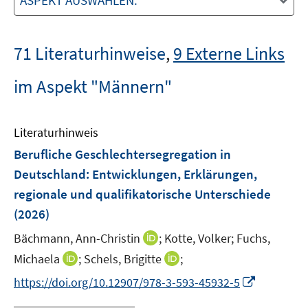
ASPEKT AUSWÄHLEN:
71 Literaturhinweise
,
9 Externe Links
im Aspekt "Männern"
Literaturhinweis
Berufliche Geschlechtersegregation in
Deutschland: Entwicklungen, Erklärungen,
regionale und qualifikatorische Unterschiede
(2026)
I
Bächmann, Ann-Christin
;
Kotte, Volker;
Fuchs,
n
I
I
Michaela
;
Schels, Brigitte
;
n
n
n
I
https://doi.org/10.12907/978-3-593-45932-5
e
n
n
n
u
e
e