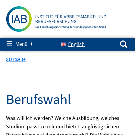
Springe
zum
Inhalt
Suchen nach:
≡
English
Menü
✘
Startseite
Berufswahl
Was will ich werden? Welche Ausbildung, welches
Studium passt zu mir und bietet langfristig sichere
Perspektiven auf dem Arbeitsmarkt? Die Wahl eines