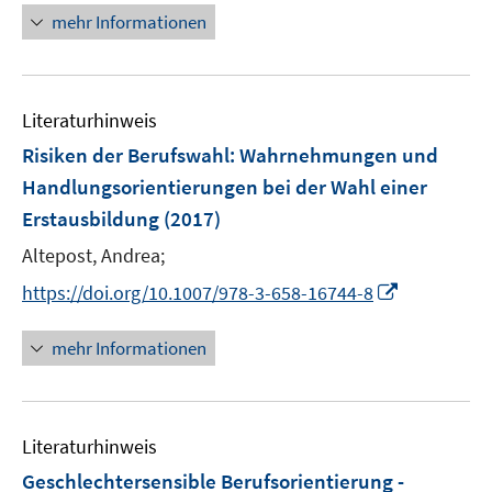
ö
ö
r
n
mehr Informationen
f
f
ö
e
f
f
f
u
n
n
f
e
e
e
n
Literaturhinweis
m
n
n
e
F
Risiken der Berufswahl
:
Wahrnehmungen und
n
e
Handlungsorientierungen bei der Wahl einer
n
Erstausbildung
(2017)
s
t
Altepost, Andrea;
e
I
https://doi.org/10.1007/978-3-658-16744-8
r
n
ö
n
mehr Informationen
f
e
f
u
n
e
e
Literaturhinweis
m
n
F
Geschlechtersensible Berufsorientierung -