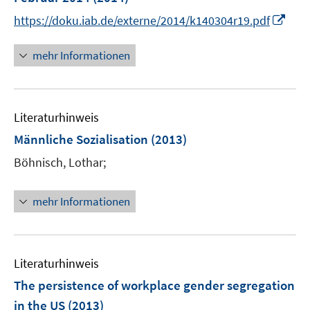
n
I
https://doku.iab.de/externe/2014/k140304r19.pdf
s
n
t
n
mehr Informationen
e
e
r
u
ö
e
f
Literaturhinweis
m
f
F
Männliche Sozialisation
(2013)
n
e
e
Böhnisch, Lothar;
n
n
s
t
mehr Informationen
e
r
ö
Literaturhinweis
f
f
The persistence of workplace gender segregation
n
in the US
(2013)