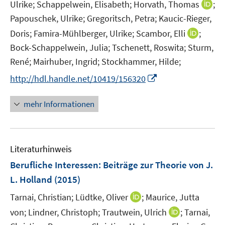
n
n
f
I
Ulrike;
Schappelwein, Elisabeth;
Horvath, Thomas
;
f
e
e
n
n
Papouschek, Ulrike;
Gregoritsch, Petra;
Kaucic-Rieger,
f
n
n
e
n
n
I
Doris;
Famira-Mühlberger, Ulrike;
Scambor, Elli
;
n
e
e
n
Bock-Schappelwein, Julia;
Tschenett, Roswita;
Sturm,
u
n
n
René;
Mairhuber, Ingrid;
Stockhammer, Hilde;
e
e
m
I
http://hdl.handle.net/10419/156320
u
F
n
e
e
n
mehr Informationen
m
n
e
F
s
u
e
t
e
n
e
Literaturhinweis
m
s
r
F
Berufliche Interessen
:
Beiträge zur Theorie von J.
t
ö
e
e
L. Holland
(2015)
f
n
r
I
f
Tarnai, Christian;
Lüdtke, Oliver
;
Maurice, Jutta
s
ö
n
n
t
I
von;
Lindner, Christoph;
Trautwein, Ulrich
;
Tarnai,
f
n
e
e
n