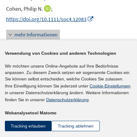
e
I
Cohen, Philip N.
;
n
n
I
https://doi.org/10.1111/soc4.12083
n
n
e
n
mehr Informationen
u
e
e
u
m
Verwendung von Cookies und anderen Technologien
e
F
Literaturhinweis
m
e
Wir möchten unsere Online-Angebote auf Ihre Bedürfnisse
F
Berufswahlprozesse und Motive angehender
anpassen. Zu diesem Zweck setzen wir sogenannte Cookies ein.
n
e
Sie können selbst entscheiden, welche Cookies Sie zulassen.
Lehrer
:
eine qualitative Studie aus geschlechter-
s
n
Ihre Einwilligung können Sie jederzeit unter
Cookie-Einstellungen
und berufsbiographisch-vergleichender
t
s
in unserer Datenschutzerklärung ändern. Weitere Informationen
e
Perspektive
(2013)
t
finden Sie in unserer
Datenschutzerklärung
.
r
e
Kappler, Christa;
ö
r
Webanalysetool Matomo
f
ö
mehr Informationen
f
Tracking erlauben
Tracking ablehnen
f
n
f