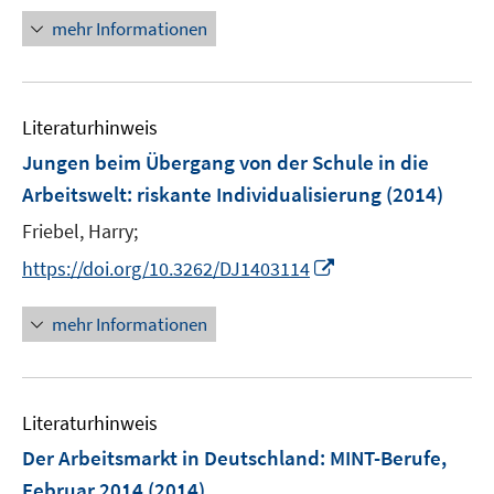
f
ö
e
e
e
n
f
mehr Informationen
f
n
n
n
e
n
f
u
e
n
e
n
e
Literaturhinweis
m
n
F
Jungen beim Übergang von der Schule in die
e
Arbeitswelt
:
riskante Individualisierung
(2014)
n
Friebel, Harry;
s
t
I
https://doi.org/10.3262/DJ1403114
e
n
r
n
mehr Informationen
ö
e
f
u
f
e
n
Literaturhinweis
m
e
F
Der Arbeitsmarkt in Deutschland: MINT-Berufe,
n
e
Februar 2014
(2014)