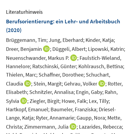
n
m
m
e
n
e
F
F
Literaturhinweis
m
n
e
e
F
Berufsorientierung
:
ein Lehr- und Arbeitsbuch
n
n
e
(2020)
s
s
n
t
t
Brüggemann, Tim;
Jung, Eberhard;
Kinder, Katja;
s
e
e
t
I
Dreer, Benjamin
;
Düggeli, Albert;
Lipowski, Katrin;
r
r
e
n
I
Neuenschwander, Markus P.
;
Faulstich-Wieland,
ö
ö
r
n
n
Hannelore;
Ratschinski, Günter;
Kohlrausch, Bettina;
f
f
ö
e
n
f
f
Thielen, Marc;
Schaffner, Dorothee;
Schuchart,
f
u
e
n
n
I
I
Claudia
;
Stein, Margit;
Gehrau, Volker
;
Rotter,
f
e
u
e
e
n
n
n
m
Elisabeth;
Schnitzler, Annalisa;
Engin, Gaby;
Rahn,
e
n
n
n
n
e
F
I
m
Sylvia
;
Ziegler, Birgit;
Howe, Falk;
Lex, Tilly;
e
e
n
e
n
F
Hartkopf, Emanuel;
Baumeler, Franziska;
Driesel-
u
u
n
n
e
Lange, Katja;
Ryter, Annamarie;
Gaupp, Nora;
Mette,
e
e
s
e
n
m
I
m
Christa;
Zimmermann, Julia
;
Lazarides, Rebecca;
t
u
s
F
n
F