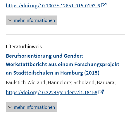
I
https://doi.org/10.1007/s12651-015-0193-6
n
n
mehr Informationen
e
u
e
Literaturhinweis
m
F
Berufsorientierung und Gender
:
e
Werkstattbericht aus einem Forschungsprojekt
n
an Stadtteilschulen in Hamburg
(2015)
s
t
Faulstich-Wieland, Hannelore;
Scholand, Barbara;
e
I
https://doi.org/10.3224/gender.v7i1.18158
r
n
ö
n
mehr Informationen
f
e
f
u
n
e
e