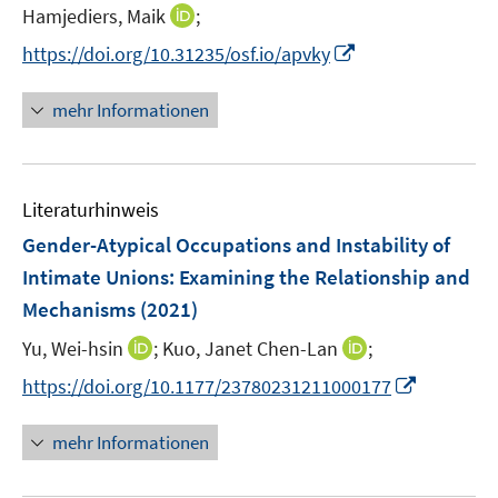
e
I
Hamjediers, Maik
;
r
n
I
https://doi.org/10.31235/osf.io/apvky
ö
n
n
f
e
n
mehr Informationen
f
u
e
n
e
u
e
m
e
n
F
Literaturhinweis
m
e
F
Gender-Atypical Occupations and Instability of
n
e
Intimate Unions: Examining the Relationship and
s
n
Mechanisms
(2021)
t
s
e
t
I
I
Yu, Wei-hsin
;
Kuo, Janet Chen-Lan
;
r
e
n
n
I
https://doi.org/10.1177/23780231211000177
ö
r
n
n
n
f
ö
e
e
n
f
mehr Informationen
f
u
u
e
n
f
e
e
u
e