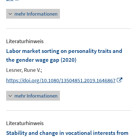
e
n
n
f
e
u
e
n
n
mehr Informationen
m
e
n
e
e
F
m
u
n
e
F
e
n
e
Literaturhinweis
m
s
n
F
Labor market sorting on personality traits and
t
s
e
e
the gender wage gap
(2020)
t
n
r
e
Lesner, Rune V.;
s
ö
r
t
I
f
https://doi.org/10.1080/13504851.2019.1646867
ö
e
n
f
f
r
n
n
mehr Informationen
f
ö
e
e
n
f
u
n
e
f
e
n
n
Literaturhinweis
m
e
F
Stability and change in vocational interests from
n