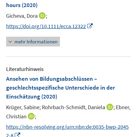
e
hours
(2020)
n
I
Gicheva, Dora
;
s
n
t
I
https://doi.org/10.1111/ecca.12322
n
e
n
e
r
n
mehr Informationen
u
ö
e
e
f
u
m
f
e
F
n
Literaturhinweis
m
e
e
F
Ansehen von Bildungsabschlüssen –
n
n
e
geschlechtsspezifische Unterschiede in der
s
n
Einschätzung
(2020)
t
s
e
t
I
Krüger, Sabine;
Rohrbach-Schmidt, Daniela
;
Ebner,
r
e
n
I
Christian
;
ö
r
n
n
f
https://nbn-resolving.org/urn:nbn:de:0035-bwp-2045
ö
e
n
f
I
2-8
f
u