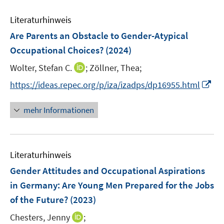
n
e
Literaturhinweis
n
Are Parents an Obstacle to Gender-Atypical
Occupational Choices?
(2024)
I
Wolter, Stefan C.
;
Zöllner, Thea;
n
I
https://ideas.repec.org/p/iza/izadps/dp16955.html
n
n
e
n
mehr Informationen
u
e
e
u
m
e
F
Literaturhinweis
m
e
F
Gender Attitudes and Occupational Aspirations
n
e
in Germany: Are Young Men Prepared for the Jobs
s
n
of the Future?
(2023)
t
s
e
t
I
Chesters, Jenny
;
r