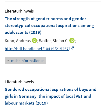
n
m
f
e
e
F
n
Literaturhinweis
m
n
e
e
F
The strength of gender norms and gender-
n
n
e
stereotypical occupational aspirations among
s
n
adolescents
(2019)
t
s
e
t
I
I
Kuhn, Andreas
;
Wolter, Stefan C.
;
r
e
n
n
I
http://hdl.handle.net/10419/215257
ö
r
n
n
n
f
ö
e
e
n
f
mehr Informationen
f
u
u
e
n
f
e
e
u
e
n
m
m
e
n
e
F
F
Literaturhinweis
m
n
e
e
F
Gendered occupational aspirations of boys and
n
n
e
girls in Germany
:
the impact of local VET and
s
s
n
labour markets
(2019)
t
t
s