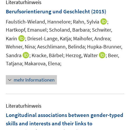
Literaturhinweis
m
n
F
Berufsorientierung und Geschlecht
(2015)
e
I
Faulstich-Wieland, Hannelore;
Rahn, Sylvia
;
n
n
Hartkopf, Emanuel;
Scholand, Barbara;
Schwiter,
s
n
t
I
Karin
;
Driesel-Lange, Katja;
Maihofer, Andrea;
e
e
n
Wehner, Nina;
Aeschlimann, Belinda;
Hupka-Brunner,
u
r
n
I
I
Sandra
;
Kracke, Bärbel;
Herzog, Walter
;
Beer,
e
ö
e
n
n
m
Tatjana;
Makarova, Elena;
f
u
n
n
F
f
e
e
e
e
n
mehr Informationen
m
u
u
n
e
F
e
e
s
n
e
m
m
t
n
F
F
e
Literaturhinweis
s
e
e
r
Longitudinal associations between gender-typed
t
n
n
ö
e
skills and interests and their links to
s
s
f
r