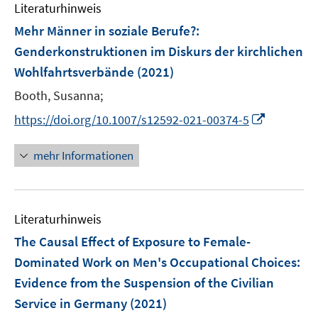
e
F
Literaturhinweis
m
n
e
F
Mehr Männer in soziale Berufe?
:
n
e
Genderkonstruktionen im Diskurs der kirchlichen
s
n
Wohlfahrtsverbände
t
(2021)
s
e
t
Booth, Susanna;
r
e
I
https://doi.org/10.1007/s12592-021-00374-5
ö
r
n
f
ö
n
mehr Informationen
f
f
e
n
f
u
e
n
e
n
e
Literaturhinweis
m
n
F
The Causal Effect of Exposure to Female-
e
Dominated Work on Men's Occupational Choices
:
n
Evidence from the Suspension of the Civilian
s
Service in Germany
(2021)
t