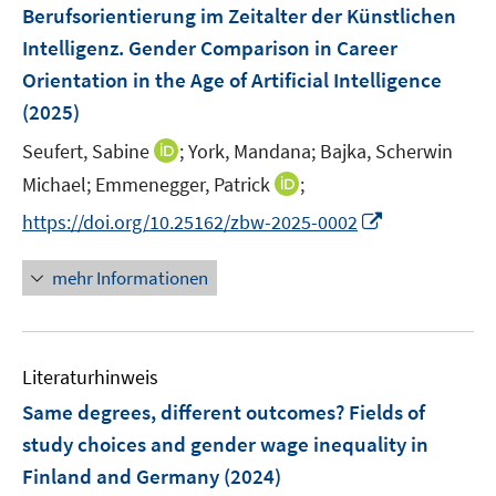
e
Berufsorientierung im Zeitalter der Künstlichen
s
s
n
Intelligenz. Gender Comparison in Career
t
t
s
e
e
Orientation in the Age of Artificial Intelligence
t
r
r
e
(2025)
ö
ö
r
I
Seufert, Sabine
;
York, Mandana;
Bajka, Scherwin
f
f
ö
n
f
f
I
Michael;
Emmenegger, Patrick
;
f
n
n
n
n
f
I
https://doi.org/10.25162/zbw-2025-0002
e
e
e
n
n
n
u
n
n
e
e
n
mehr Informationen
e
u
n
e
m
e
u
F
m
e
e
F
Literaturhinweis
m
n
e
F
Same degrees, different outcomes? Fields of
s
n
e
t
study choices and gender wage inequality in
s
n
e
Finland and Germany
(2024)
t
s
r