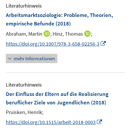
e
e
n
m
Literaturhinweis
n
n
e
F
Arbeitsmarktsoziologie
:
Probleme, Theorien,
n
e
empirische Befunde
(2018)
n
s
I
I
Abraham, Martin
;
Hinz, Thomas
;
t
n
n
I
https://doi.org/10.1007/978-3-658-02256-3
e
n
n
n
r
e
e
n
mehr Informationen
ö
u
u
e
f
e
e
u
f
m
m
e
n
F
F
Literaturhinweis
m
e
e
e
F
Der Einfluss der Eltern auf die Realisierung
n
n
n
e
beruflicher Ziele von Jugendlichen
(2018)
s
s
n
t
t
Pruisken, Henrik;
s
e
e
t
I
https://doi.org/10.1515/arbeit-2018-0003
r
r
e
n