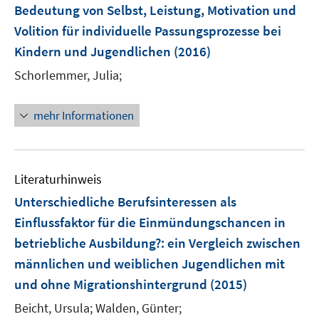
Bedeutung von Selbst, Leistung, Motivation und
s
Volition für individuelle Passungsprozesse bei
t
e
Kindern und Jugendlichen
(2016)
r
Schorlemmer, Julia;
ö
f
mehr Informationen
f
n
e
n
Literaturhinweis
Unterschiedliche Berufsinteressen als
Einflussfaktor für die Einmündungschancen in
betriebliche Ausbildung?
:
ein Vergleich zwischen
männlichen und weiblichen Jugendlichen mit
und ohne Migrationshintergrund
(2015)
Beicht, Ursula;
Walden, Günter;