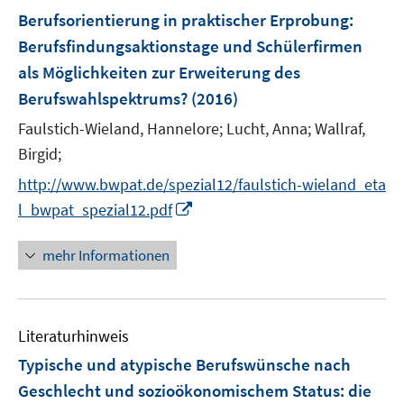
Berufsorientierung in praktischer Erprobung
:
Berufsfindungsaktionstage und Schülerfirmen
als Möglichkeiten zur Erweiterung des
Berufswahlspektrums?
(2016)
Faulstich-Wieland, Hannelore;
Lucht, Anna;
Wallraf,
Birgid;
http://www.bwpat.de/spezial12/faulstich-wieland_eta
I
l_bwpat_spezial12.pdf
n
n
mehr Informationen
e
u
e
Literaturhinweis
m
F
Typische und atypische Berufswünsche nach
e
Geschlecht und sozioökonomischem Status
:
die
n