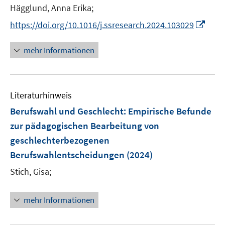
e
t
Hägglund, Anna Erika;
ö
r
e
I
f
https://doi.org/10.1016/j.ssresearch.2024.103029
ö
r
n
f
f
ö
n
n
mehr Informationen
f
f
e
e
n
f
u
n
e
n
e
n
e
Literaturhinweis
m
n
F
Berufswahl und Geschlecht
:
Empirische Befunde
e
zur pädagogischen Bearbeitung von
n
geschlechterbezogenen
s
Berufswahlentscheidungen
(2024)
t
e
Stich, Gisa;
r
ö
mehr Informationen
f
f