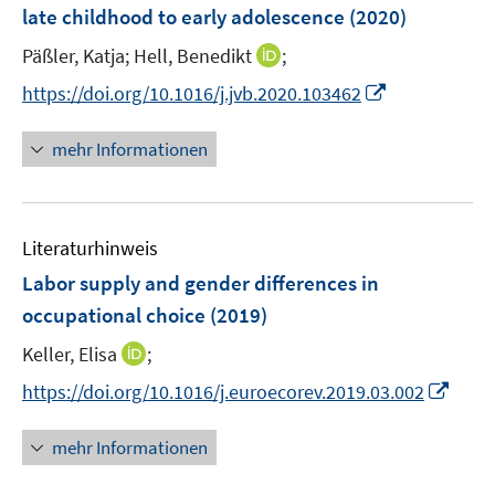
e
late childhood to early adolescence
(2020)
n
I
Päßler, Katja;
Hell, Benedikt
;
s
n
t
I
https://doi.org/10.1016/j.jvb.2020.103462
n
e
n
e
r
n
mehr Informationen
u
ö
e
e
f
u
m
f
e
F
n
Literaturhinweis
m
e
e
F
Labor supply and gender differences in
n
n
e
occupational choice
(2019)
s
n
t
I
Keller, Elisa
;
s
e
n
t
I
https://doi.org/10.1016/j.euroecorev.2019.03.002
r
n
e
n
ö
e
r
n
mehr Informationen
f
u
ö
e
f
e
f
u