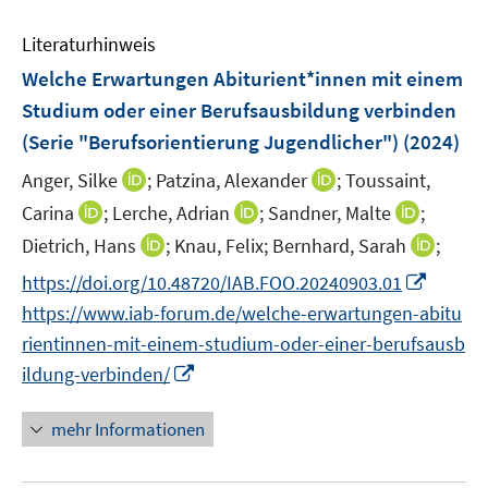
e
Literaturhinweis
m
F
Welche Erwartungen Abiturient*innen mit einem
e
Studium oder einer Berufsausbildung verbinden
n
(Serie "Berufsorientierung Jugendlicher")
(2024)
s
t
I
I
Anger, Silke
;
Patzina, Alexander
;
Toussaint,
e
n
n
I
I
I
Carina
;
Lerche, Adrian
;
Sandner, Malte
;
r
n
n
n
n
n
I
I
Dietrich, Hans
;
Knau, Felix;
Bernhard, Sarah
;
ö
e
e
n
n
n
n
n
I
f
https://doi.org/10.48720/IAB.FOO.20240903.01
u
u
e
e
e
n
n
n
f
e
e
https://www.iab-forum.de/welche-erwartungen-abitu
u
u
u
e
e
n
n
m
m
e
e
e
rientinnen-mit-einem-studium-oder-einer-berufsausb
u
u
e
e
F
F
m
m
m
I
ildung-verbinden/
e
e
u
n
e
e
F
F
F
n
m
m
e
n
n
e
e
e
n
F
F
mehr Informationen
m
s
s
n
n
n
e
e
e
F
t
t
s
s
s
u
n
n