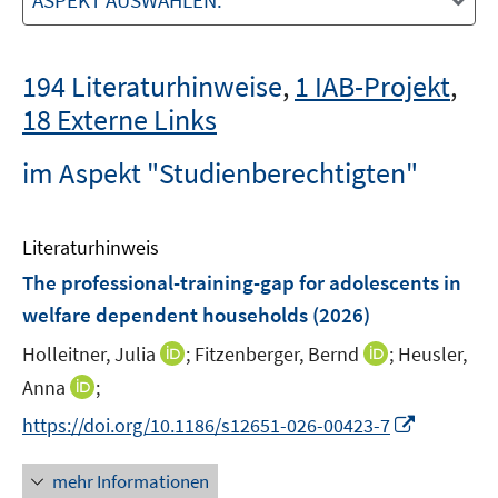
ASPEKT AUSWÄHLEN:
194 Literaturhinweise
,
1 IAB-Projekt
,
18 Externe Links
im Aspekt "Studienberechtigten"
Literaturhinweis
The professional-training-gap for adolescents in
welfare dependent households
(2026)
I
I
Holleitner, Julia
;
Fitzenberger, Bernd
;
Heusler,
n
n
I
Anna
;
n
n
n
I
https://doi.org/10.1186/s12651-026-00423-7
e
e
n
n
u
u
e
n
mehr Informationen
e
e
u