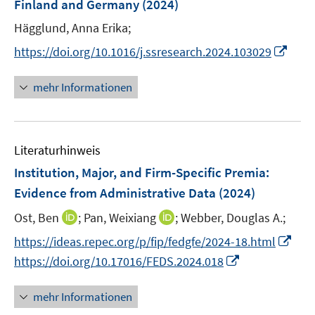
Finland and Germany
t
(2024)
s
r
r
e
t
Hägglund, Anna Erika;
ö
ö
r
e
I
f
f
https://doi.org/10.1016/j.ssresearch.2024.103029
ö
r
n
f
f
f
ö
n
n
n
mehr Informationen
f
f
e
e
e
n
f
u
n
n
e
n
e
n
e
Literaturhinweis
m
n
F
Institution, Major, and Firm-Specific Premia:
e
Evidence from Administrative Data
(2024)
n
I
I
Ost, Ben
;
Pan, Weixiang
;
Webber, Douglas A.;
s
n
n
t
I
https://ideas.repec.org/p/fip/fedgfe/2024-18.html
n
n
e
n
I
https://doi.org/10.17016/FEDS.2024.018
e
e
r
n
n
u
u
ö
e
n
mehr Informationen
e
e
f
u
e