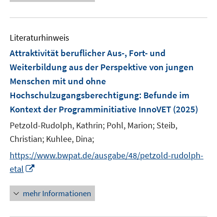
e
e
e
n
n
n
f
e
e
n
n
u
e
e
e
n
m
m
e
n
n
n
e
F
F
Literaturhinweis
m
n
e
e
F
Attraktivität beruflicher Aus-, Fort- und
n
n
e
Weiterbildung aus der Perspektive von jungen
s
s
n
t
Menschen mit und ohne
t
s
e
e
Hochschulzugangsberechtigung
:
Befunde im
t
r
r
e
Kontext der Programminitiative InnoVET
(2025)
ö
ö
r
Petzold-Rudolph, Kathrin;
Pohl, Marion;
Steib,
f
f
ö
f
Christian;
Kuhlee, Dina;
f
f
n
n
f
https://www.bwpat.de/ausgabe/48/petzold-rudolph-
e
e
n
I
etal
n
n
e
n
n
n
mehr Informationen
e
u