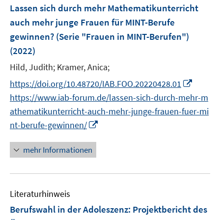
F
Lassen sich durch mehr Mathematikunterricht
s
e
auch mehr junge Frauen für MINT-Berufe
t
n
e
gewinnen? (Serie "Frauen in MINT-Berufen")
s
r
(2022)
t
ö
e
Hild, Judith;
Kramer, Anica;
f
r
f
I
https://doi.org/10.48720/IAB.FOO.20220428.01
ö
n
n
https://www.iab-forum.de/lassen-sich-durch-mehr-m
f
e
n
f
athematikunterricht-auch-mehr-junge-frauen-fuer-mi
n
e
n
I
nt-berufe-gewinnen/
u
e
n
e
n
n
mehr Informationen
m
e
F
u
e
e
n
Literaturhinweis
m
s
F
Berufswahl in der Adoleszenz
:
Projektbericht des
t
e