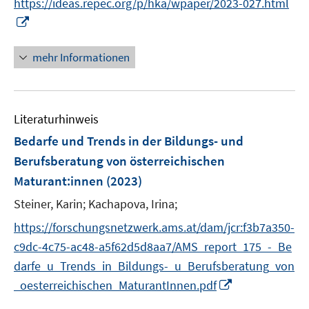
s
https://ideas.repec.org/p/hka/wpaper/2023-027.html
r
t
I
ö
e
n
f
r
n
mehr Informationen
f
ö
e
n
f
u
e
f
e
n
n
Literaturhinweis
m
e
F
Bedarfe und Trends in der Bildungs- und
n
e
Berufsberatung von österreichischen
n
Maturant:innen
(2023)
s
t
Steiner, Karin;
Kachapova, Irina;
e
https://forschungsnetzwerk.ams.at/dam/jcr:f3b7a350-
r
c9dc-4c75-ac48-a5f62d5d8aa7/AMS_report_175_-_Be
ö
darfe_u_Trends_in_Bildungs-_u_Berufsberatung_von
f
I
_oesterreichischen_MaturantInnen.pdf
f
n
n