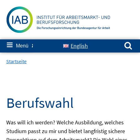
Springe
zum
Inhalt
Suchen nach:
≡
English
Menü
✘
Startseite
Berufswahl
Was will ich werden? Welche Ausbildung, welches
Studium passt zu mir und bietet langfristig sichere
Perspektiven auf dem Arbeitsmarkt? Die Wahl eines