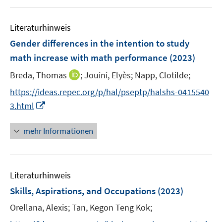
f
u
n
F
f
e
e
e
n
Literaturhinweis
m
n
n
e
F
Gender differences in the intention to study
s
n
e
math increase with math performance
(2023)
t
n
e
I
Breda, Thomas
;
Jouini, Elyès;
Napp, Clotilde;
s
r
n
t
https://ideas.repec.org/p/hal/pseptp/halshs-0415540
ö
n
e
I
f
3.html
e
r
n
f
u
ö
n
n
mehr Informationen
e
f
e
e
m
f
u
n
F
n
e
e
e
Literaturhinweis
m
n
n
F
Skills, Aspirations, and Occupations
(2023)
s
e
t
Orellana, Alexis;
Tan, Kegon Teng Kok;
n
e