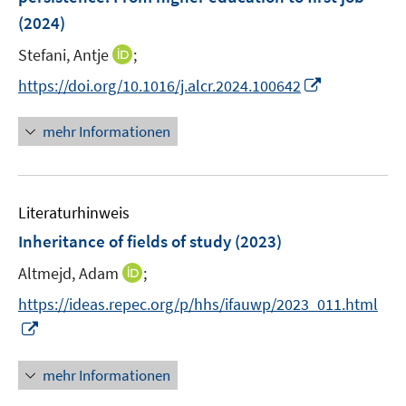
n
(2024)
s
t
I
Stefani, Antje
;
e
n
I
https://doi.org/10.1016/j.alcr.2024.100642
r
n
n
ö
e
n
mehr Informationen
f
u
e
f
e
u
n
m
e
e
F
Literaturhinweis
m
n
e
F
Inheritance of fields of study
(2023)
n
e
s
I
Altmejd, Adam
;
n
t
n
s
https://ideas.repec.org/p/hhs/ifauwp/2023_011.html
e
n
t
I
r
e
e
n
ö
u
r
n
mehr Informationen
f
e
ö
e
f
m