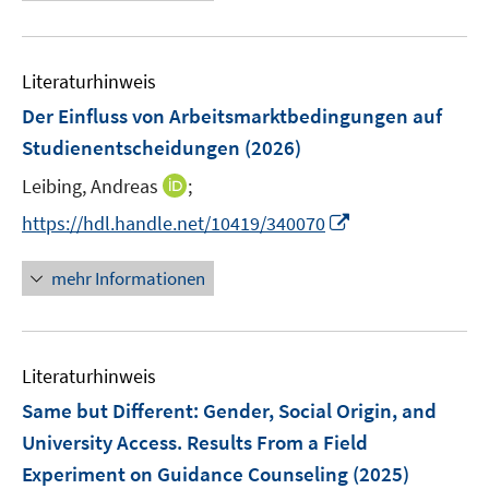
e
m
m
e
u
F
F
m
e
e
e
F
Literaturhinweis
m
n
n
e
F
Der Einfluss von Arbeitsmarktbedingungen auf
s
s
n
e
t
t
Studienentscheidungen
(2026)
s
n
e
e
t
I
Leibing, Andreas
;
s
r
r
e
n
t
I
https://hdl.handle.net/10419/340070
ö
ö
r
n
e
n
f
f
ö
e
r
n
f
f
mehr Informationen
f
u
ö
e
n
n
f
e
f
u
e
e
n
m
f
e
n
n
e
F
n
Literaturhinweis
m
n
e
e
F
Same but Different: Gender, Social Origin, and
n
n
e
University Access. Results From a Field
s
n
Experiment on Guidance Counseling
t
(2025)
s