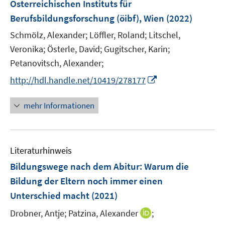
Österreichischen Instituts für
e
n
r
Berufsbildungsforschung (öibf), Wien
(2022)
s
ö
t
Schmölz, Alexander;
Löffler, Roland;
Litschel,
f
e
Veronika;
Österle, David;
Gugitscher, Karin;
f
r
Petanovitsch, Alexander;
n
ö
e
I
http://hdl.handle.net/10419/278177
f
n
n
f
n
mehr Informationen
n
e
e
u
n
e
Literaturhinweis
m
F
Bildungswege nach dem Abitur: Warum die
e
Bildung der Eltern noch immer einen
n
Unterschied macht
(2021)
s
t
I
Drobner, Antje;
Patzina, Alexander
;
e
n