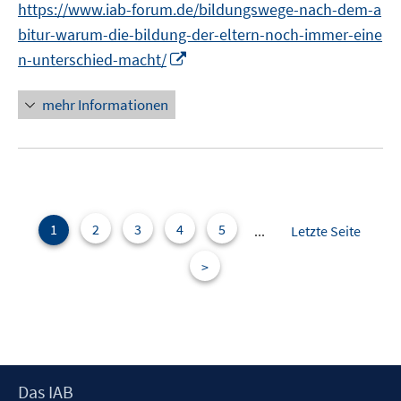
https://www.iab-forum.de/bildungswege-nach-dem-a
r
n
bitur-warum-die-bildung-der-eltern-noch-immer-eine
ö
e
I
n-unterschied-macht/
f
u
n
f
e
n
n
mehr Informationen
m
e
e
F
u
n
e
e
n
m
s
F
t
e
1
2
3
4
5
...
Letzte Seite
e
n
r
>
s
ö
t
f
e
f
r
n
ö
e
f
n
Footer
Das IAB
f