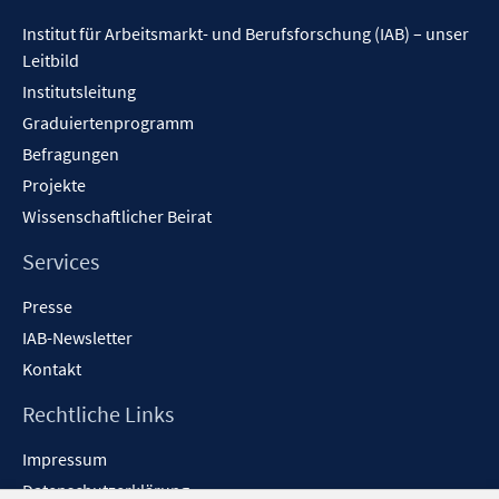
Inhalt
n
Institut für Arbeitsmarkt- und Berufsforschung (IAB) – unser
e
Leitbild
n
Institutsleitung
Graduiertenprogramm
Befragungen
Projekte
Wissenschaftlicher Beirat
Services
Presse
IAB-Newsletter
Kontakt
Rechtliche Links
Impressum
Datenschutzerklärung