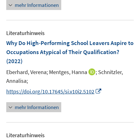
n
e
mehr Informationen
e
n
u
e
Literaturhinweis
m
F
Why Do High‐Performing School Leavers Aspire to
e
Occupations Atypical of Their Qualification?
n
(2022)
s
t
I
Eberhard, Verena;
Mentges, Hanna
;
Schnitzler,
e
n
Annalisa;
r
n
I
https://doi.org/10.17645/si.v10i2.5102
ö
e
n
f
u
n
mehr Informationen
f
e
e
n
m
u
e
F
e
n
e
Literaturhinweis
m
n