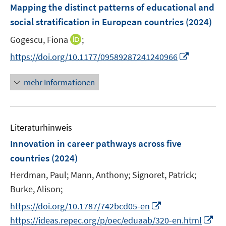
r
r
F
e
e
Mapping the distinct patterns of educational and
t
t
s
ö
ö
e
r
r
e
e
social stratification in European countries
(2024)
t
f
f
n
ö
ö
r
r
e
f
f
I
Gogescu, Fiona
;
s
f
f
ö
ö
r
n
n
n
t
f
f
I
f
f
https://doi.org/10.1177/09589287241240966
ö
e
e
n
e
n
n
n
f
f
f
n
n
e
r
e
e
n
n
n
mehr Informationen
f
u
ö
n
n
e
e
e
n
e
f
u
n
n
e
m
f
e
n
F
n
Literaturhinweis
m
e
e
F
Innovation in career pathways across five
n
n
e
countries
(2024)
s
n
t
Herdman, Paul;
Mann, Anthony;
Signoret, Patrick;
s
e
t
Burke, Alison;
r
e
I
https://doi.org/10.1787/742bcd05-en
ö
r
n
I
https://ideas.repec.org/p/oec/eduaab/320-en.html
f
ö