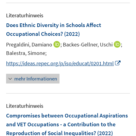
u
n
m
e
e
F
Literaturhinweis
m
n
e
F
Does Ethnic Diversity in Schools Affect
n
e
Occupational Choices?
(2022)
s
n
t
I
I
Pregaldini, Damiano
;
Backes-Gellner, Uschi
;
s
e
n
n
t
Balestra, Simone;
r
n
n
e
I
https://ideas.repec.org/p/iso/educat/0201.html
ö
e
e
r
n
f
u
u
ö
n
mehr Informationen
f
e
e
f
e
n
m
m
f
u
e
F
F
n
e
n
e
e
e
Literaturhinweis
m
n
n
n
F
Compromises between Occupational Aspirations
s
s
e
and VET Occupations - a Contribution to the
t
t
n
e
e
Reproduction of Social Inequalities?
(2022)
s