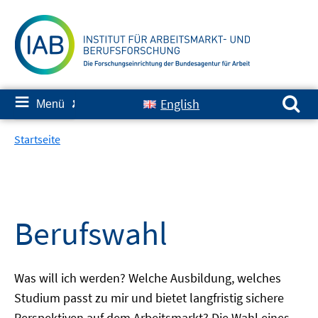
Springe
zum
Inhalt
Suchen nach:
≡
English
Menü
✘
Startseite
Berufswahl
Was will ich werden? Welche Ausbildung, welches
Studium passt zu mir und bietet langfristig sichere
Perspektiven auf dem Arbeitsmarkt? Die Wahl eines