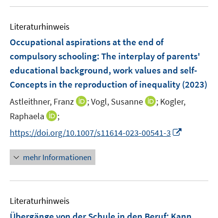
u
e
Literaturhinweis
m
F
Occupational aspirations at the end of
e
compulsory schooling: The interplay of parents'
n
educational background, work values and self-
s
Concepts in the reproduction of inequality
(2023)
t
e
I
I
Astleithner, Franz
;
Vogl, Susanne
;
Kogler,
r
n
n
I
Raphaela
;
ö
n
n
n
I
f
https://doi.org/10.1007/s11614-023-00541-3
e
e
n
n
f
u
u
e
n
n
mehr Informationen
e
e
u
e
e
m
m
e
u
n
F
F
m
e
e
e
F
Literaturhinweis
m
n
n
e
F
Übergänge von der Schule in den Beruf: Kann
s
s