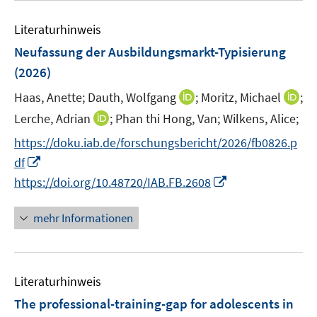
e
n
m
e
e
n
e
F
m
m
Literaturhinweis
n
e
F
F
Neufassung der Ausbildungsmarkt-Typisierung
n
e
e
(2026)
s
n
n
t
s
s
I
I
Haas, Anette;
Dauth, Wolfgang
;
Moritz, Michael
;
e
t
t
n
n
I
Lerche, Adrian
;
Phan thi Hong, Van;
Wilkens, Alice;
r
e
e
n
n
n
ö
https://doku.iab.de/forschungsbericht/2026/fb0826.p
r
r
e
e
n
f
I
df
ö
ö
u
u
e
f
n
f
f
I
e
e
https://doi.org/10.48720/IAB.FB.2608
u
n
n
f
f
n
m
m
e
e
e
n
n
n
F
F
mehr Informationen
m
n
u
e
e
e
e
e
F
e
n
n
u
n
n
e
m
e
s
s
n
F
Literaturhinweis
m
t
t
s
e
F
e
e
The professional-training-gap for adolescents in
t
n
e