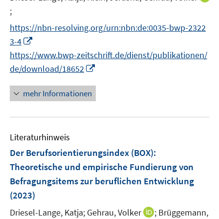
t
;
I
e
n
https://nbn-resolving.org/urn:nbn:de:0035-bwp-2322
r
n
I
3-4
ö
e
n
https://www.bwp-zeitschrift.de/dienst/publikationen/
f
u
n
I
f
de/download/18652
e
e
n
n
m
u
n
e
F
mehr Informationen
e
e
n
e
m
u
n
F
e
s
e
Literaturhinweis
m
t
n
F
e
Der Berufsorientierungsindex (BOX)
:
s
e
r
Theoretische und empirische Fundierung von
t
n
ö
Befragungsitems zur beruflichen Entwicklung
e
s
f
r
(2023)
t
f
ö
e
n
I
Driesel-Lange, Katja;
Gehrau, Volker
;
Brüggemann,
f