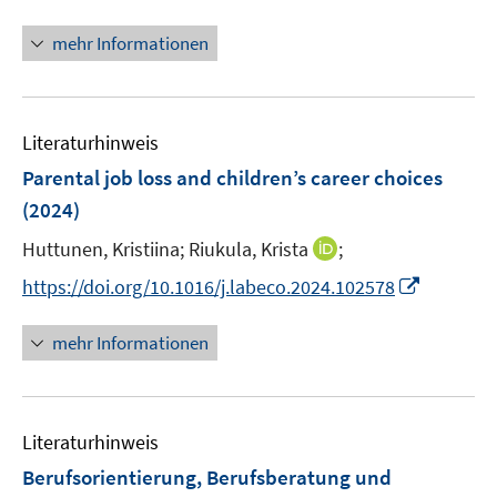
n
n
f
f
e
n
n
mehr Informationen
f
u
e
e
n
e
u
n
e
m
e
n
F
Literaturhinweis
m
e
F
Parental job loss and children’s career choices
n
e
(2024)
s
n
t
I
Huttunen, Kristiina;
Riukula, Krista
;
s
e
n
t
I
https://doi.org/10.1016/j.labeco.2024.102578
r
n
e
n
ö
e
r
n
mehr Informationen
f
u
ö
e
f
e
f
u
n
m
f
e
e
F
n
Literaturhinweis
m
n
e
e
F
Berufsorientierung, Berufsberatung und
n
n
e