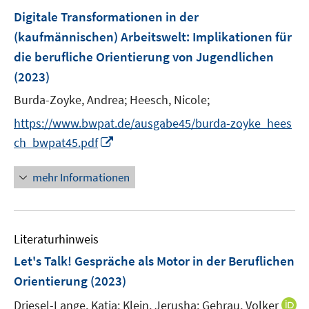
s
s
n
e
F
Digitale Transformationen in der
t
t
s
n
e
e
e
(kaufmännischen) Arbeitswelt: Implikationen für
t
s
n
r
r
e
die berufliche Orientierung von Jugendlichen
t
s
ö
ö
r
e
(2023)
t
f
f
ö
r
e
Burda-Zoyke, Andrea;
Heesch, Nicole;
f
f
f
ö
r
n
n
f
https://www.bwpat.de/ausgabe45/burda-zoyke_hees
f
ö
e
e
n
I
f
ch_bwpat45.pdf
f
n
n
e
n
n
f
n
n
e
mehr Informationen
n
e
n
e
u
n
e
Literaturhinweis
m
F
Let's Talk! Gespräche als Motor in der Beruflichen
e
Orientierung
(2023)
n
Driesel-Lange, Katja;
Klein, Jerusha;
Gehrau, Volker
s