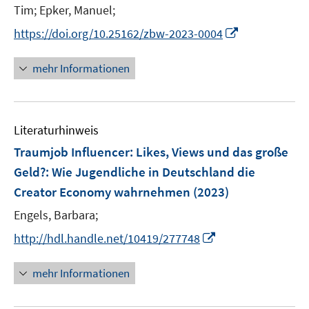
r
e
n
Tim;
Epker, Manuel;
f
ö
n
n
n
I
https://doi.org/10.25162/zbw-2023-0004
f
e
e
n
f
u
n
n
n
mehr Informationen
e
e
e
m
u
n
F
e
e
Literaturhinweis
m
n
F
Traumjob Influencer: Likes, Views und das große
s
e
Geld?
:
Wie Jugendliche in Deutschland die
t
n
e
Creator Economy wahrnehmen
(2023)
s
r
t
Engels, Barbara;
ö
e
I
http://hdl.handle.net/10419/277748
f
r
n
f
ö
n
n
mehr Informationen
f
e
e
f
u
n