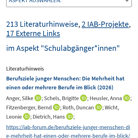
ASPEKT AUSWÄHLEN:
213 Literaturhinweise
,
2 IAB-Projekte
,
17 Externe Links
im Aspekt "Schulabgänger*innen"
Literaturhinweis
Berufsziele junger Menschen: Die Mehrheit hat
einen oder mehrere Berufe im Blick
(2026)
I
I
I
Anger, Silke
;
Schels, Brigitte
;
Heusler, Anna
;
n
n
n
I
I
Fitzenberger, Bernd
;
Roth, Duncan
;
Wicht,
n
n
n
n
n
I
I
Leonie
;
Dietrich, Hans
;
e
e
e
n
n
n
n
https://iab-forum.de/berufsziele-junger-menschen-di
u
u
u
e
e
n
n
e
e
e
e-mehrheit-hat-einen-oder-mehrere-berufe-im-blick/
u
u