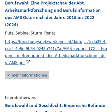
Berufswahl
:
Eine Projektschau der Abt.
s
n
Arbeitsmarktforschung und Berufsinformation
t
s
e
des AMS Österreich der Jahre 2015 bis 2023
t
r
e
(2024)
ö
r
Putz, Sabine;
Sturm, René;
f
ö
f
https://forschungsnetzwerk.ams.at/dam/jcr:1cda39ef-
f
n
f
eca4-4e8e-9b54-0245b741c7af/AMS_report_172_-_Fra
e
n
uen_im_Brennpunkt_der_Arbeitsmarktforschung_de
n
e
I
s_AMS.pdf
n
n
n
mehr Informationen
e
u
e
Literaturhinweis
m
F
Berufswahl und Geschlecht
:
Empirische Befunde
e