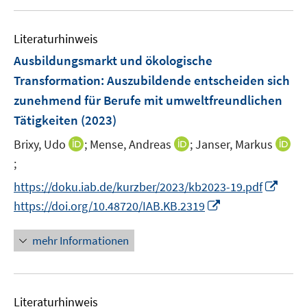
e
f
u
n
m
f
e
e
F
n
Literaturhinweis
m
n
e
e
F
Ausbildungsmarkt und ökologische
n
n
e
Transformation: Auszubildende entscheiden sich
s
n
zunehmend für Berufe mit umweltfreundlichen
t
s
e
Tätigkeiten
(2023)
t
r
e
I
I
Brixy, Udo
;
Mense, Andreas
;
Janser, Markus
ö
r
n
n
;
I
f
ö
n
n
n
f
I
https://doku.iab.de/kurzber/2023/kb2023-19.pdf
f
e
e
n
n
n
I
f
https://doi.org/10.48720/IAB.KB.2319
u
u
e
e
n
n
n
e
e
u
n
e
n
e
mehr Informationen
m
m
e
u
e
n
F
F
m
e
u
e
e
F
m
e
n
n
e
F
Literaturhinweis
m