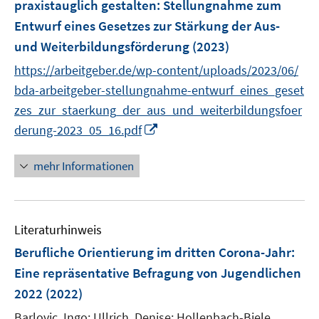
praxistauglich gestalten
t
:
Stellungnahme zum
t
s
e
e
Entwurf eines Gesetzes zur Stärkung der Aus-
t
r
r
e
und Weiterbildungsförderung
(2023)
ö
ö
r
https://arbeitgeber.de/wp-content/uploads/2023/06/
f
f
ö
bda-arbeitgeber-stellungnahme-entwurf_eines_geset
f
f
f
n
n
zes_zur_staerkung_der_aus_und_weiterbildungsfoer
f
e
e
I
derung-2023_05_16.pdf
n
n
n
n
e
n
n
mehr Informationen
e
u
e
Literaturhinweis
m
F
Berufliche Orientierung im dritten Corona-Jahr
:
e
Eine repräsentative Befragung von Jugendlichen
n
2022
(2022)
s
t
Barlovic, Ingo;
Ullrich, Denise;
Hollenbach-Biele,