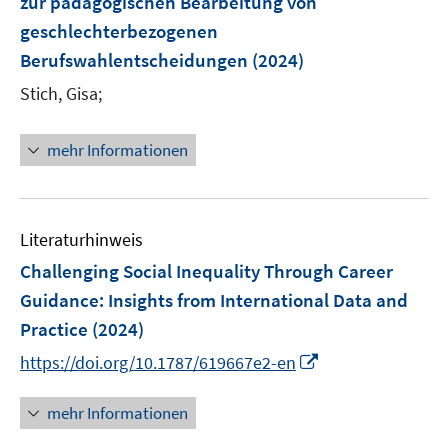
zur pädagogischen Bearbeitung von
n
geschlechterbezogenen
s
Berufswahlentscheidungen
(2024)
t
e
Stich, Gisa;
r
ö
mehr Informationen
f
f
n
e
Literaturhinweis
n
Challenging Social Inequality Through Career
Guidance
:
Insights from International Data and
Practice
(2024)
I
https://doi.org/10.1787/619667e2-en
n
n
mehr Informationen
e