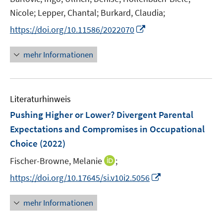
e
Nicole;
Lepper, Chantal;
Burkard, Claudia;
r
I
https://doi.org/10.11586/2022070
ö
n
f
n
mehr Informationen
f
e
n
u
e
e
n
Literaturhinweis
m
F
Pushing Higher or Lower? Divergent Parental
e
Expectations and Compromises in Occupational
n
Choice
(2022)
s
t
I
Fischer-Browne, Melanie
;
e
n
I
https://doi.org/10.17645/si.v10i2.5056
r
n
n
ö
e
n
mehr Informationen
f
u
e
f
e