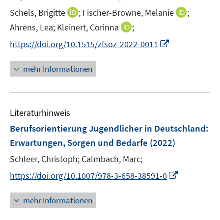
r
r
t
I
I
Schels, Brigitte
;
Fischer-Browne, Melanie
;
ö
ö
e
n
n
I
Ahrens, Lea;
Kleinert, Corinna
;
f
f
r
n
n
n
f
f
I
https://doi.org/10.1515/zfsoz-2022-0011
ö
e
e
n
n
n
n
f
u
u
e
e
e
n
mehr Informationen
f
e
e
u
n
n
e
n
m
m
e
u
e
F
F
m
e
n
e
e
F
Literaturhinweis
m
n
n
e
F
Berufsorientierung Jugendlicher in Deutschland
:
s
s
n
e
t
t
Erwartungen, Sorgen und Bedarfe
(2022)
s
n
e
e
t
Schleer, Christoph;
Calmbach, Marc;
s
r
r
e
t
I
https://doi.org/10.1007/978-3-658-38591-0
ö
ö
r
e
n
f
f
ö
r
n
mehr Informationen
f
f
f
ö
e
n
n
f
f