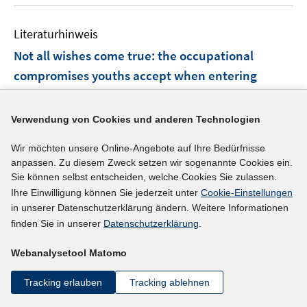
u
e
e
n
f
e
n
n
e
n
Literaturhinweis
m
n
e
F
Not all wishes come true: the occupational
n
e
compromises youths accept when entering
n
vocational training
(2021)
s
t
I
Ahrens, Lea;
Schels, Brigitte
;
Fischer, Melanie;
Verwendung von Cookies und anderen Technologien
e
n
I
Kleinert, Corinna
;
r
Wir möchten unsere Online-Angebote auf Ihre Bedürfnisse
n
n
https://www.iab-forum.de/not-all-wishes-come-true-t
anpassen. Zu diesem Zweck setzen wir sogenannte Cookies ein.
ö
e
n
Sie können selbst entscheiden, welche Cookies Sie zulassen.
he-occupational-compromises-youths-accept-when-
f
u
e
Ihre Einwilligung können Sie jederzeit unter
Cookie-Einstellungen
f
I
e
entering-vocational-training
u
in unserer Datenschutzerklärung ändern. Weitere Informationen
n
n
m
e
finden Sie in unserer
Datenschutzerklärung
.
e
n
F
mehr Informationen
m
n
e
e
F
Webanalysetool Matomo
u
n
e
e
s
Tracking erlauben
Tracking ablehnen
n
Literaturhinweis
m
t
s