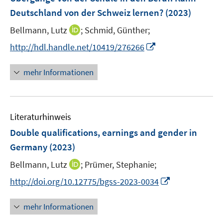
n
e
t
t
Deutschland von der Schweiz lernen?
(2023)
s
n
e
e
t
I
Bellmann, Lutz
;
Schmid, Günther;
s
r
r
e
n
t
I
http://hdl.handle.net/10419/276266
ö
ö
r
n
e
n
f
f
ö
e
r
n
f
f
mehr Informationen
f
u
ö
e
n
n
f
e
f
u
e
e
n
m
f
e
n
n
e
F
n
Literaturhinweis
m
n
e
e
F
Double qualifications, earnings and gender in
n
n
e
Germany
(2023)
s
n
t
I
Bellmann, Lutz
;
Prümer, Stephanie;
s
e
n
t
I
http://doi.org/10.12775/bgss-2023-0034
r
n
e
n
ö
e
r
n
mehr Informationen
f
u
ö
e
f