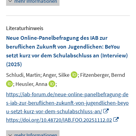
mehr Informationen
f
f
f
ö
e
n
n
f
f
u
e
e
n
f
e
n
n
e
n
Literaturhinweis
m
n
e
F
Neue Online-Panelbefragung des IAB zur
n
e
beruflichen Zukunft von Jugendlichen: BeYou
n
setzt kurz vor dem Schulabschluss an (Interview)
s
(2025)
t
e
I
Schludi, Martin;
Anger, Silke
;
Fitzenberger, Bernd
r
n
I
I
;
Heusler, Anna
;
ö
n
n
n
f
https://iab-forum.de/neue-online-panelbefragung-de
e
n
n
f
s-iab-zur-beruflichen-zukunft-von-jugendlichen-beyo
u
e
e
n
I
e
u-setzt-kurz-vor-dem-schulabschluss-an/
u
u
e
n
m
I
https://doi.org/10.48720/IAB.FOO.20251112.02
e
e
n
n
F
n
m
m
e
e
n
F
F
mehr Informationen