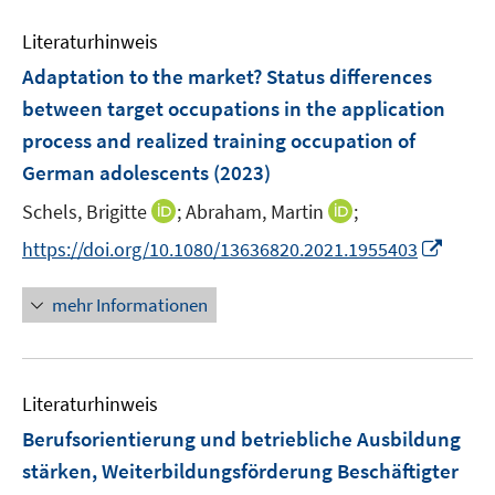
n
e
e
Literaturhinweis
m
n
F
Adaptation to the market? Status differences
e
between target occupations in the application
n
process and realized training occupation of
s
German adolescents
(2023)
t
e
I
I
Schels, Brigitte
;
Abraham, Martin
;
r
n
n
I
https://doi.org/10.1080/13636820.2021.1955403
ö
n
n
n
f
e
e
n
mehr Informationen
f
u
u
e
n
e
e
u
e
m
m
e
n
F
F
Literaturhinweis
m
e
e
F
Berufsorientierung und betriebliche Ausbildung
n
n
e
stärken, Weiterbildungsförderung Beschäftigter
s
s
n