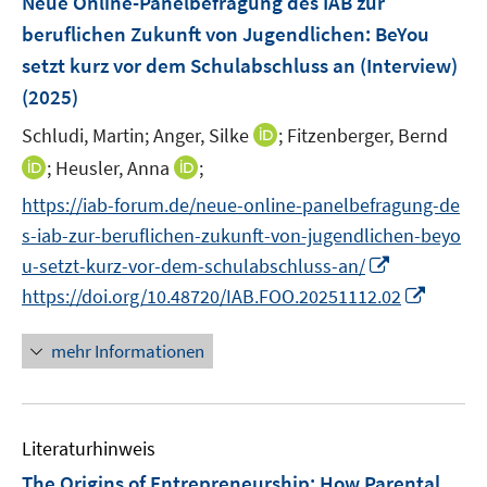
Neue Online-Panelbefragung des IAB zur
n
e
beruflichen Zukunft von Jugendlichen: BeYou
s
n
setzt kurz vor dem Schulabschluss an (Interview)
t
s
e
(2025)
t
r
e
I
Schludi, Martin;
Anger, Silke
;
Fitzenberger, Bernd
ö
r
n
I
I
;
Heusler, Anna
;
f
ö
n
n
n
f
f
https://iab-forum.de/neue-online-panelbefragung-de
e
n
n
n
f
s-iab-zur-beruflichen-zukunft-von-jugendlichen-beyo
u
e
e
e
n
I
e
u-setzt-kurz-vor-dem-schulabschluss-an/
u
u
n
e
n
m
I
https://doi.org/10.48720/IAB.FOO.20251112.02
e
e
n
n
F
n
m
m
e
e
n
F
F
mehr Informationen
u
n
e
e
e
e
s
u
n
n
m
t
e
s
s
F
e
Literaturhinweis
m
t
t
e
r
F
e
e
The Origins of Entrepreneurship: How Parental