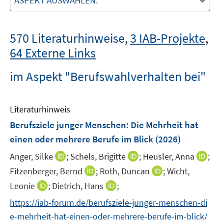
ASPEKT AUSWÄHLEN:
570 Literaturhinweise
,
3 IAB-Projekte
,
64 Externe Links
im Aspekt "Berufswahlverhalten bei"
Literaturhinweis
Berufsziele junger Menschen: Die Mehrheit hat
einen oder mehrere Berufe im Blick
(2026)
I
I
I
Anger, Silke
;
Schels, Brigitte
;
Heusler, Anna
;
n
n
n
I
I
Fitzenberger, Bernd
;
Roth, Duncan
;
Wicht,
n
n
n
n
n
I
I
Leonie
;
Dietrich, Hans
;
e
e
e
n
n
n
n
https://iab-forum.de/berufsziele-junger-menschen-di
u
u
u
e
e
n
n
e
e
e
e-mehrheit-hat-einen-oder-mehrere-berufe-im-blick/
u
u