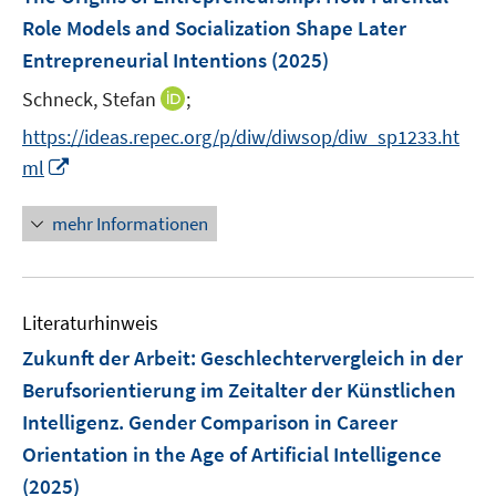
n
ö
e
r
r
Role Models and Socialization Shape Later
s
f
n
ö
ö
Entrepreneurial Intentions
(2025)
t
f
s
f
f
e
n
t
I
Schneck, Stefan
f
;
f
r
e
e
n
n
n
https://ideas.repec.org/p/diw/diwsop/diw_sp1233.ht
ö
n
r
n
e
e
I
ml
f
ö
e
n
n
n
f
f
u
n
n
mehr Informationen
f
e
e
e
n
m
u
n
e
F
e
n
e
Literaturhinweis
m
n
F
Zukunft der Arbeit
:
Geschlechtervergleich in der
s
e
Berufsorientierung im Zeitalter der Künstlichen
t
n
e
Intelligenz. Gender Comparison in Career
s
r
Orientation in the Age of Artificial Intelligence
t
ö
e
(2025)