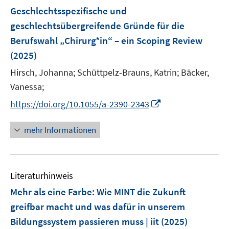
n
e
e
F
Geschlechtsspezifische und
n
n
e
geschlechtsübergreifende Gründe für die
s
s
n
Berufswahl „Chirurg*in“ – ein Scoping Review
t
t
s
e
e
(2025)
t
r
r
e
Hirsch, Johanna;
Schüttpelz-Brauns, Katrin;
Bäcker,
ö
ö
r
Vanessa;
f
f
ö
f
f
I
https://doi.org/10.1055/a-2390-2343
f
n
n
n
f
e
e
n
mehr Informationen
n
n
n
e
e
u
n
e
Literaturhinweis
m
F
Mehr als eine Farbe: Wie MINT die Zukunft
e
greifbar macht und was dafür in unserem
n
Bildungssystem passieren muss | iit
(2025)
s