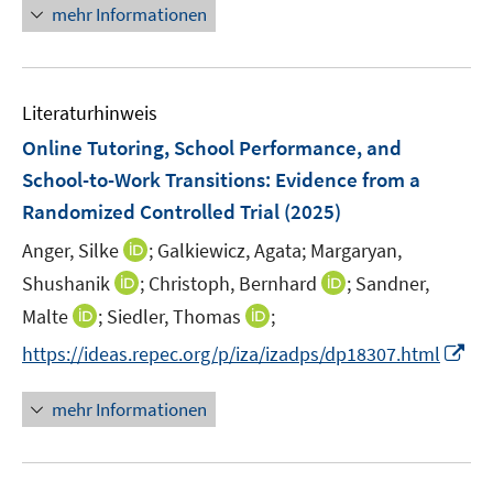
r
n
mehr Informationen
f
f
u
ö
e
f
f
e
f
u
n
n
m
f
e
e
e
F
n
Literaturhinweis
m
n
n
e
e
F
Online Tutoring, School Performance, and
n
n
e
School-to-Work Transitions: Evidence from a
s
n
Randomized Controlled Trial
t
(2025)
s
e
t
I
Anger, Silke
;
Galkiewicz, Agata;
Margaryan,
r
e
n
I
I
Shushanik
;
Christoph, Bernhard
;
Sandner,
ö
r
n
n
n
I
I
Malte
;
Siedler, Thomas
f
;
ö
e
n
n
n
n
f
I
f
https://ideas.repec.org/p/iza/izadps/dp18307.html
u
e
e
n
n
n
n
f
e
u
u
e
e
e
n
n
m
mehr Informationen
e
e
u
u
n
e
e
F
m
m
e
e
u
n
e
F
F
m
m
e
n