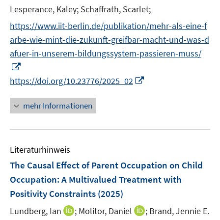
t
Lesperance, Kaley;
Schaffrath, Scarlet;
e
https://www.iit-berlin.de/publikation/mehr-als-eine-f
r
arbe-wie-mint-die-zukunft-greifbar-macht-und-was-d
ö
afuer-in-unserem-bildungssystem-passieren-muss/
f
I
f
n
n
I
https://doi.org/10.23776/2025_02
n
e
n
e
n
n
mehr Informationen
u
e
e
u
m
e
F
Literaturhinweis
m
e
F
The Causal Effect of Parent Occupation on Child
n
e
Occupation: A Multivalued Treatment with
s
n
Positivity Constraints
(2025)
t
s
e
t
I
I
Lundberg, Ian
;
Molitor, Daniel
;
Brand, Jennie E.
r