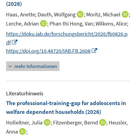
(2026)
s
n
n
t
s
s
I
I
Haas, Anette;
Dauth, Wolfgang
;
Moritz, Michael
;
e
t
t
n
n
I
Lerche, Adrian
;
Phan thi Hong, Van;
Wilkens, Alice;
r
e
e
n
n
n
ö
https://doku.iab.de/forschungsbericht/2026/fb0826.p
r
r
e
e
n
f
I
df
ö
ö
u
u
e
f
n
f
f
I
e
e
https://doi.org/10.48720/IAB.FB.2608
u
n
n
f
f
n
m
m
e
e
e
n
n
n
F
F
mehr Informationen
m
n
u
e
e
e
e
e
F
e
n
n
u
n
n
e
m
e
s
s
n
F
Literaturhinweis
m
t
t
s
e
F
e
e
The professional-training-gap for adolescents in
t
n
e
r
r
e
welfare dependent households
(2026)
s
n
ö
ö
r
t
I
I
Holleitner, Julia
;
Fitzenberger, Bernd
;
Heusler,
s
f
f
ö
e
n
n
t
f
f
I
Anna
;
f