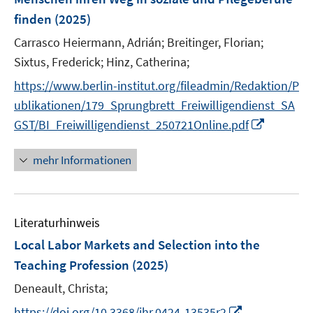
s
f
n
ö
finden
(2025)
t
f
s
f
e
n
t
Carrasco Heiermann, Adrián;
Breitinger, Florian;
f
r
e
e
n
Sixtus, Frederick;
Hinz, Catherina;
ö
n
r
e
https://www.berlin-institut.org/fileadmin/Redaktion/P
f
ö
n
ublikationen/179_Sprungbrett_Freiwilligendienst_SA
f
f
n
I
GST/BI_Freiwilligendienst_250721Online.pdf
f
e
n
n
n
n
e
mehr Informationen
e
n
u
e
Literaturhinweis
m
F
Local Labor Markets and Selection into the
e
Teaching Profession
(2025)
n
Deneault, Christa;
s
t
I
https://doi.org/10.3368/jhr.0424-13535r2