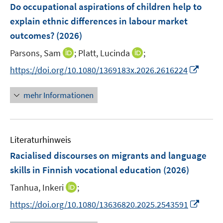
e
F
Do occupational aspirations of children help to
n
n
e
explain ethnic differences in labour market
s
n
outcomes?
(2026)
t
s
e
t
I
I
Parsons, Sam
;
Platt, Lucinda
;
r
e
n
n
I
https://doi.org/10.1080/1369183x.2026.2616224
ö
r
n
n
n
f
ö
e
e
n
f
mehr Informationen
f
u
u
e
n
f
e
e
u
e
n
m
m
e
n
e
F
F
Literaturhinweis
m
n
e
e
F
Racialised discourses on migrants and language
n
n
e
skills in Finnish vocational education
(2026)
s
s
n
t
t
I
Tanhua, Inkeri
;
s
e
e
n
t
I
https://doi.org/10.1080/13636820.2025.2543591
r
r
n
e
n
ö
ö
e