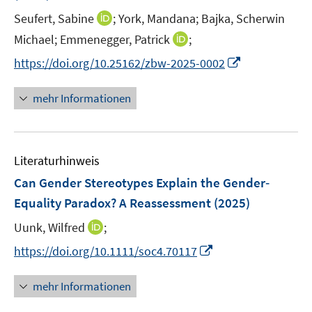
f
r
f
I
Seufert, Sabine
;
York, Mandana;
Bajka, Scherwin
ö
n
n
I
Michael;
Emmenegger, Patrick
;
f
e
n
n
f
I
https://doi.org/10.25162/zbw-2025-0002
n
e
n
n
n
u
e
e
n
mehr Informationen
e
u
n
e
m
e
u
F
m
e
e
F
Literaturhinweis
m
n
e
F
Can Gender Stereotypes Explain the Gender‐
s
n
e
t
Equality Paradox? A Reassessment
(2025)
s
n
e
t
I
Uunk, Wilfred
;
s
r
e
n
t
I
https://doi.org/10.1111/soc4.70117
ö
r
n
e
n
f
ö
e
r
n
f
mehr Informationen
f
u
ö
e
n
f
e
f