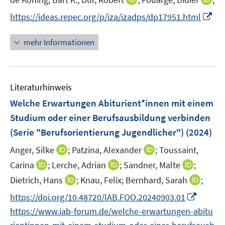
r
e
n
n
I
https://ideas.repec.org/p/iza/izadps/dp17951.html
ö
r
n
n
n
f
ö
e
e
n
f
mehr Informationen
f
u
u
e
n
f
e
e
u
e
n
m
m
e
n
e
F
F
Literaturhinweis
m
n
e
e
F
Welche Erwartungen Abiturient*innen mit einem
n
n
e
Studium oder einer Berufsausbildung verbinden
s
s
n
(Serie "Berufsorientierung Jugendlicher")
t
(2024)
t
s
e
e
t
I
I
Anger, Silke
;
Patzina, Alexander
;
Toussaint,
r
r
e
n
n
I
I
I
Carina
;
Lerche, Adrian
;
Sandner, Malte
;
ö
ö
r
n
n
n
n
n
I
I
Dietrich, Hans
;
Knau, Felix;
Bernhard, Sarah
f
;
f
ö
e
e
n
n
n
n
n
f
f
I
f
https://doi.org/10.48720/IAB.FOO.20240903.01
u
u
e
e
e
n
n
n
n
n
f
e
e
https://www.iab-forum.de/welche-erwartungen-abitu
u
u
u
e
e
e
e
n
n
m
m
e
e
e