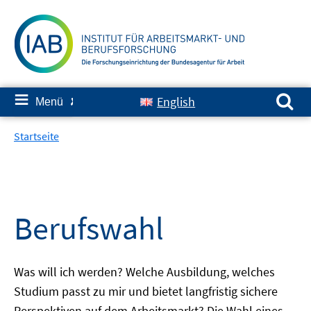
Springe
zum
Inhalt
Suchen nach:
≡
English
Menü
✘
Startseite
Berufswahl
Was will ich werden? Welche Ausbildung, welches
Studium passt zu mir und bietet langfristig sichere
Perspektiven auf dem Arbeitsmarkt? Die Wahl eines