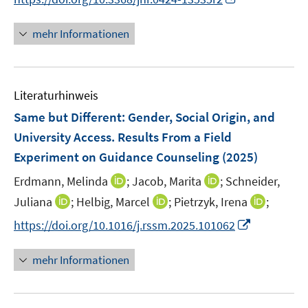
e
n
r
n
mehr Informationen
ö
e
f
u
f
e
n
Literaturhinweis
m
e
F
Same but Different: Gender, Social Origin, and
n
e
University Access. Results From a Field
n
Experiment on Guidance Counseling
(2025)
s
t
I
I
Erdmann, Melinda
;
Jacob, Marita
;
Schneider,
e
n
n
I
I
I
Juliana
;
Helbig, Marcel
;
Pietrzyk, Irena
;
r
n
n
n
n
n
I
https://doi.org/10.1016/j.rssm.2025.101062
ö
e
e
n
n
n
n
f
u
u
e
e
e
n
mehr Informationen
f
e
e
u
u
u
e
n
m
m
e
e
e
u
e
F
F
m
m
m
e