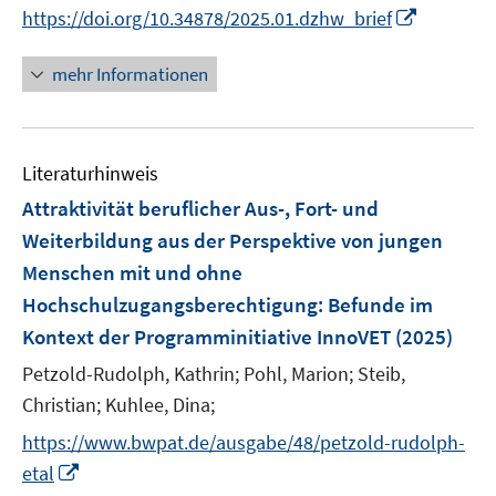
e
n
n
I
https://doi.org/10.34878/2025.01.dzhw_brief
ö
ö
r
n
n
n
f
f
ö
e
e
n
f
f
mehr Informationen
f
u
u
e
n
n
f
e
e
u
e
e
n
m
m
e
n
n
e
F
F
Literaturhinweis
m
n
e
e
F
Attraktivität beruflicher Aus-, Fort- und
n
n
e
Weiterbildung aus der Perspektive von jungen
s
s
n
t
Menschen mit und ohne
t
s
e
e
Hochschulzugangsberechtigung
:
Befunde im
t
r
r
e
Kontext der Programminitiative InnoVET
(2025)
ö
ö
r
Petzold-Rudolph, Kathrin;
Pohl, Marion;
Steib,
f
f
ö
f
Christian;
Kuhlee, Dina;
f
f
n
n
f
https://www.bwpat.de/ausgabe/48/petzold-rudolph-
e
e
n
I
etal
n
n
e