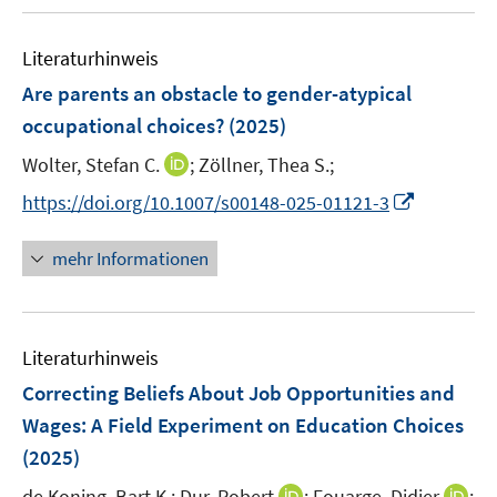
u
e
n
m
f
e
n
e
F
n
Literaturhinweis
m
n
e
e
F
Are parents an obstacle to gender-atypical
n
n
e
occupational choices?
(2025)
s
n
t
I
Wolter, Stefan C.
;
Zöllner, Thea S.;
s
e
n
t
I
https://doi.org/10.1007/s00148-025-01121-3
r
n
e
n
ö
e
r
n
mehr Informationen
f
u
ö
e
f
e
f
u
n
m
f
e
e
F
n
Literaturhinweis
m
n
e
e
F
Correcting Beliefs About Job Opportunities and
n
n
e
Wages: A Field Experiment on Education Choices
s
n
(2025)
t
s
e
t
I
I
de Koning, Bart K.;
Dur, Robert
;
Fouarge, Didier
;