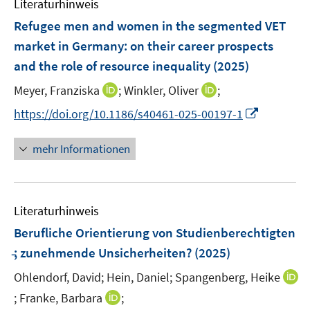
n
Literaturhinweis
m
n
e
F
Refugee men and women in the segmented VET
n
e
market in Germany: on their career prospects
n
and the role of resource inequality
(2025)
s
t
I
I
Meyer, Franziska
;
Winkler, Oliver
;
e
n
n
I
https://doi.org/10.1186/s40461-025-00197-1
r
n
n
n
ö
e
e
n
mehr Informationen
f
u
u
e
f
e
e
u
n
m
m
e
e
F
F
Literaturhinweis
m
n
e
e
F
Berufliche Orientierung von Studienberechtigten
n
n
e
̵; zunehmende Unsicherheiten?
(2025)
s
s
n
t
t
Ohlendorf, David;
Hein, Daniel;
Spangenberg, Heike
s
e
e
t
I
I
;
Franke, Barbara
;
r
r