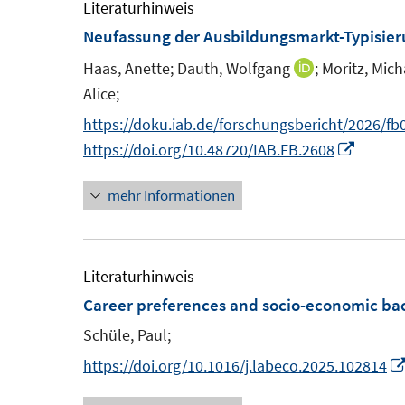
m
m
Literaturhinweis
F
F
Neufassung der Ausbildungsmarkt-Typisie
e
e
Haas, Anette;
Dauth, Wolfgang
;
Moritz, Mich
I
n
n
Alice;
n
s
s
n
https://doku.iab.de/forschungsbericht/2026/fb
t
t
e
I
https://doi.org/10.48720/IAB.FB.2608
e
e
u
n
r
r
mehr Informationen
e
n
ö
ö
m
e
f
f
F
u
f
f
e
e
Literaturhinweis
n
n
n
m
Career preferences and socio-economic b
e
e
s
F
n
n
Schüle, Paul;
t
e
https://doi.org/10.1016/j.labeco.2025.102814
e
n
r
s