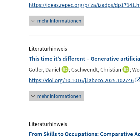
e
n
https://ideas.repec.org/p/iza/izadps/dp17941.
s
n
n
n
t
s
mehr Informationen
e
e
t
u
r
e
e
ö
r
m
Literaturhinweis
f
ö
F
This time it’s different – Generative artific
f
f
e
n
f
Goller, Daniel
;
Gschwendt, Christian
;
Wol
I
I
n
e
n
n
n
https://doi.org/10.1016/j.labeco.2025.102746
s
n
e
n
n
t
n
mehr Informationen
e
e
e
u
u
r
e
e
ö
m
m
Literaturhinweis
f
F
F
From Skills to Occupations: Comparative A
f
e
e