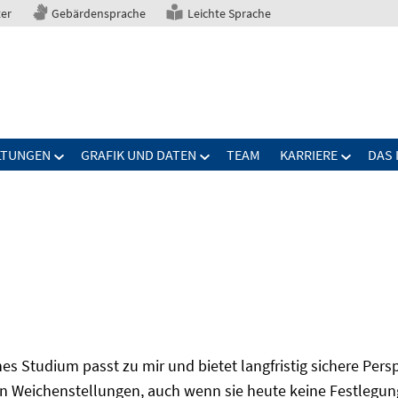
ter
Gebärdensprache
Leichte Sprache
LTUNGEN
GRAFIK UND DATEN
TEAM
KARRIERE
DAS 
s Studium passt zu mir und bietet langfristig sichere Per
n Weichenstellungen, auch wenn sie heute keine Festlegung 