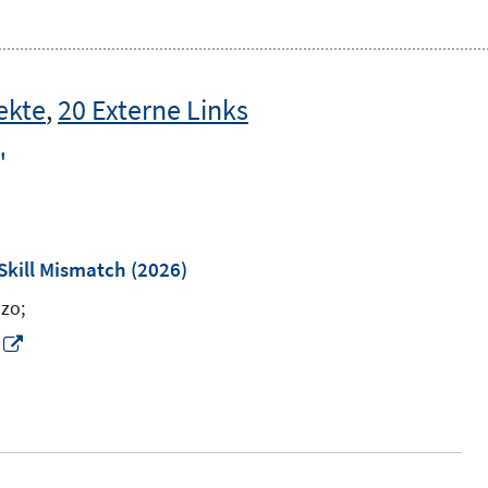
ekte
,
20 Externe Links
"
Skill Mismatch
(2026)
nzo;
I
n
n
e
u