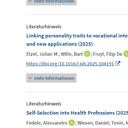
mehr Informationen
u
u
n
ö
e
e
e
f
m
m
u
f
F
F
e
Literaturhinweis
n
e
e
m
Linking personality traits to vocational int
e
n
n
F
and new applications
(2025)
n
s
s
e
Etzel, Julian M.;
Wille, Bart
;
Fruyt, Filip De
I
t
t
n
n
I
https://doi.org/10.1016/j.jvb.2025.104191
e
e
s
n
n
r
r
t
mehr Informationen
e
n
ö
ö
e
u
e
f
f
r
e
u
f
f
ö
m
e
Literaturhinweis
n
n
f
F
m
Self-Selection into Health Professions
(2025
e
e
f
e
F
n
n
n
Fedele, Alessandro
;
Wiesen, Daniel;
Tonin, 
I
n
e