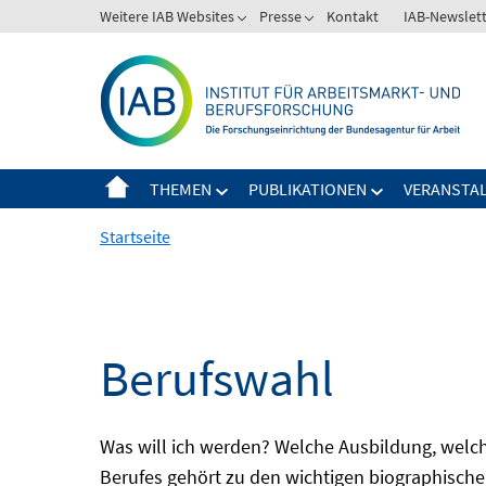
Springe
Weitere IAB Websites
Presse
Kontakt
IAB-Newslet
zum
Inhalt
THEMEN
PUBLIKATIONEN
VERANSTA
Startseite
Berufswahl
Was will ich werden? Welche Ausbildung, welche
Berufes gehört zu den wichtigen biographische