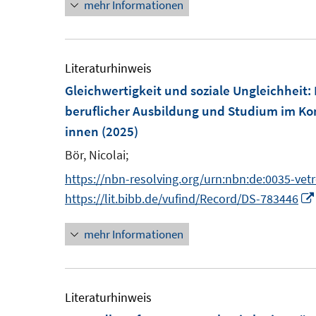
mehr Informationen
ö
t
f
e
f
r
Literaturhinweis
n
ö
Gleichwertigkeit und soziale Ungleichheit
:
e
f
beruflicher Ausbildung und Studium im Kon
n
f
innen
(2025)
n
Bör, Nicolai;
e
n
https://nbn-resolving.org/urn:nbn:de:0035-vet
https://lit.bibb.de/vufind/Record/DS-783446
mehr Informationen
Literaturhinweis