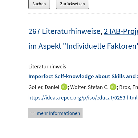
267 Literaturhinweise
,
2 IAB-Proj
im Aspekt "Individuelle Faktoren
Literaturhinweis
Imperfect Self-knowledge about Skills and 
Goller, Daniel
;
Wolter, Stefan C.
;
Brox, E
I
I
n
n
https://ideas.repec.org/p/iso/educat/0253.html
n
n
mehr Informationen
e
e
u
u
e
e