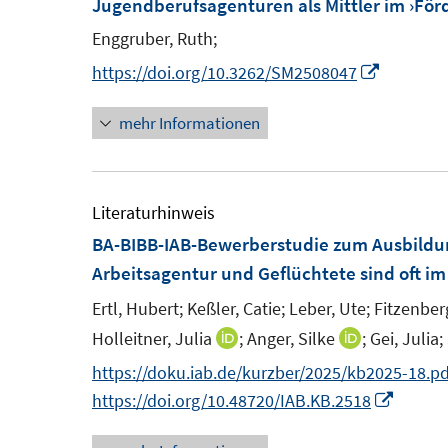
Jugendberufsagenturen als Mittler im ›För
Enggruber, Ruth;
I
https://doi.org/10.3262/SM2508047
n
mehr Informationen
n
e
u
e
Literaturhinweis
m
BA-BIBB-IAB-Bewerberstudie zum Ausbildu
F
Arbeitsagentur und Geflüchtete sind oft im
e
Ertl, Hubert;
Keßler, Catie;
Leber, Ute;
Fitzenber
n
Holleitner, Julia
;
Anger, Silke
;
Gei, Julia;
I
I
s
n
n
https://doku.iab.de/kurzber/2025/kb2025-18.pd
t
n
n
I
https://doi.org/10.48720/IAB.KB.2518
e
e
e
n
r