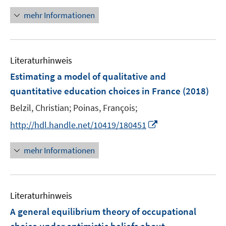
n
e
e
r
n
mehr Informationen
u
u
ö
e
e
e
f
u
m
m
f
e
F
F
n
Literaturhinweis
m
e
e
e
F
Estimating a model of qualitative and
n
n
n
e
quantitative education choices in France
(2018)
s
s
n
t
t
Belzil, Christian;
Poinas, François;
s
e
e
t
I
http://hdl.handle.net/10419/180451
r
r
e
n
ö
ö
r
n
mehr Informationen
f
f
ö
e
f
f
f
u
n
n
f
e
e
e
n
Literaturhinweis
m
n
n
e
F
A general equilibrium theory of occupational
n
e