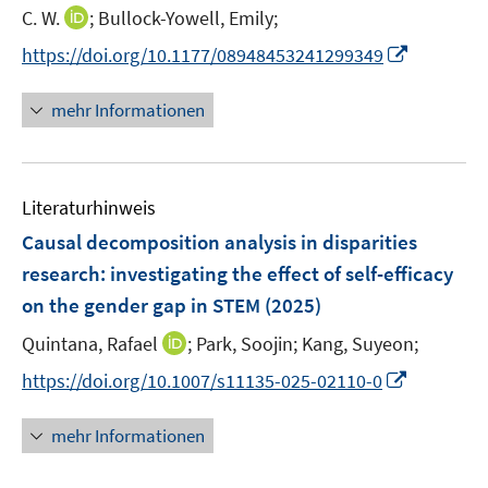
e
n
t
I
C. W.
;
Bullock-Yowell, Emily;
ö
ö
r
n
e
n
f
f
I
https://doi.org/10.1177/08948453241299349
ö
e
r
n
f
f
n
f
u
ö
e
n
n
n
f
mehr Informationen
e
f
u
e
e
e
n
m
f
e
n
n
u
e
F
n
m
e
n
e
e
F
Literaturhinweis
m
n
n
e
F
Causal decomposition analysis in disparities
s
n
e
t
research: investigating the effect of self-efficacy
s
n
e
on the gender gap in STEM
t
(2025)
s
r
e
t
I
Quintana, Rafael
;
Park, Soojin;
Kang, Suyeon;
ö
r
e
n
f
I
https://doi.org/10.1007/s11135-025-02110-0
ö
r
n
f
n
f
ö
e
n
n
f
mehr Informationen
f
u
e
e
n
f
e
n
u
e