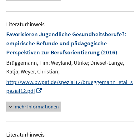
n
e
e
m
u
n
F
e
e
Literaturhinweis
m
n
F
Favorisieren Jugendliche Gesundheitsberufe?
:
s
e
empirische Befunde und pädagogische
t
n
e
Perspektiven zur Berufsorientierung
(2016)
s
r
t
Brüggemann, Tim;
Weyland, Ulrike;
Driesel-Lange,
ö
e
Katja;
Weyer, Christian;
f
r
f
http://www.bwpat.de/spezial12/brueggemann_etal_s
ö
n
I
pezial12.pdf
f
e
n
f
n
n
mehr Informationen
n
e
e
u
n
e
Literaturhinweis
m