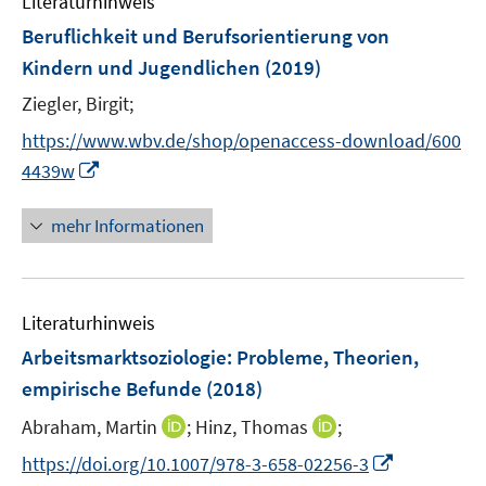
Literaturhinweis
m
n
F
Beruflichkeit und Berufsorientierung von
e
Kindern und Jugendlichen
(2019)
n
Ziegler, Birgit;
s
t
https://www.wbv.de/shop/openaccess-download/600
e
I
4439w
r
n
ö
n
mehr Informationen
f
e
f
u
n
e
e
Literaturhinweis
m
n
F
Arbeitsmarktsoziologie
:
Probleme, Theorien,
e
empirische Befunde
(2018)
n
I
I
Abraham, Martin
;
Hinz, Thomas
;
s
n
n
t
I
https://doi.org/10.1007/978-3-658-02256-3
n
n
e