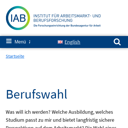
Springe
zum
Inhalt
Suchen nach:
≡
English
Menü
✘
Startseite
Berufswahl
Was will ich werden? Welche Ausbildung, welches
Studium passt zu mir und bietet langfristig sichere
Perspektiven auf dem Arbeitsmarkt? Die Wahl eines