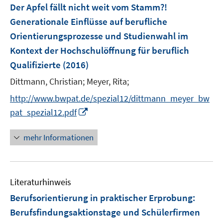
F
Der Apfel fällt nicht weit vom Stamm?!
e
Generationale Einflüsse auf berufliche
n
Orientierungsprozesse und Studienwahl im
s
Kontext der Hochschulöffnung für beruflich
t
e
Qualifizierte
(2016)
r
Dittmann, Christian;
Meyer, Rita;
ö
http://www.bwpat.de/spezial12/dittmann_meyer_bw
f
I
f
pat_spezial12.pdf
n
n
n
e
mehr Informationen
e
n
u
e
Literaturhinweis
m
F
Berufsorientierung in praktischer Erprobung
:
e
Berufsfindungsaktionstage und Schülerfirmen
n