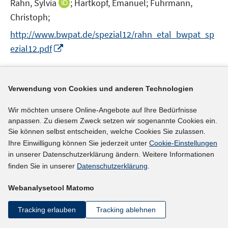
I
Rahn, Sylvia
;
Hartkopf, Emanuel;
Fuhrmann,
r
n
Christoph;
ö
n
http://www.bwpat.de/spezial12/rahn_etal_bwpat_sp
f
e
I
f
ezial12.pdf
u
n
n
e
n
e
mehr Informationen
m
e
n
F
Verwendung von Cookies und anderen Technologien
u
e
e
Wir möchten unsere Online-Angebote auf Ihre Bedürfnisse
n
Literaturhinweis
m
anpassen. Zu diesem Zweck setzen wir sogenannte Cookies ein.
s
F
Sie können selbst entscheiden, welche Cookies Sie zulassen.
Typische und atypische Berufswünsche nach
t
e
Ihre Einwilligung können Sie jederzeit unter
Cookie-Einstellungen
e
Geschlecht und sozioökonomischem Status
:
die
in unserer Datenschutzerklärung ändern. Weitere Informationen
n
r
Bedeutung von Selbst, Leistung, Motivation und
finden Sie in unserer
Datenschutzerklärung
.
s
ö
Volition für individuelle Passungsprozesse bei
t
f
Webanalysetool Matomo
e
Kindern und Jugendlichen
(2016)
f
r
n
Tracking erlauben
Tracking ablehnen
Schorlemmer, Julia;
ö
e