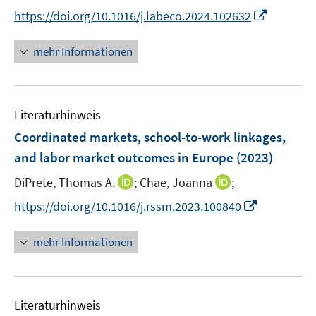
r
e
n
n
I
https://doi.org/10.1016/j.labeco.2024.102632
ö
r
n
n
n
f
ö
e
e
n
f
mehr Informationen
f
u
u
e
n
f
e
e
u
e
n
m
m
e
n
e
F
F
Literaturhinweis
m
n
e
e
F
Coordinated markets, school-to-work linkages,
n
n
e
and labor market outcomes in Europe
(2023)
s
s
n
t
t
I
I
DiPrete, Thomas A.
;
Chae, Joanna
;
s
e
e
n
n
t
I
https://doi.org/10.1016/j.rssm.2023.100840
r
r
n
n
e
n
ö
ö
e
e
r
n
mehr Informationen
f
f
u
u
ö
e
f
f
e
e
f
u
n
n
m
m
f
e
e
e
F
F
n
Literaturhinweis
m
n
n