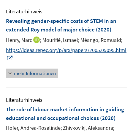
n
m
f
e
n
e
F
n
Literaturhinweis
m
n
e
e
F
Revealing gender-specific costs of STEM in an
n
n
e
extended Roy model of major choice
(2020)
s
n
t
I
Henry, Marc
;
Mourifié, Ismael;
Méango, Romuald;
s
e
n
t
https://ideas.repec.org/p/arx/papers/2005.09095.html
r
n
e
I
ö
e
r
n
f
u
ö
n
mehr Informationen
f
e
f
e
n
m
f
u
e
F
n
e
n
e
e
Literaturhinweis
m
n
n
F
The role of labour market information in guiding
s
e
educational and occupational choices
(2020)
t
n
e
Hofer, Andrea-Rosalinde;
Zhivkovikj, Aleksandra;
s
r