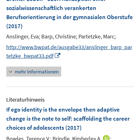
s
sozialwissenschaftlich verankerten
t
e
Berufsorientierung in der gymnasialen Oberstufe
r
(2017)
ö
Anslinger, Eva;
Barp, Christine;
Partetzke, Marc;
f
f
http://www.bwpat.de/ausgabe33/anslinger_barp_par
n
I
tetzke_bwpat33.pdf
e
n
n
n
mehr Informationen
e
u
e
Literaturhinweis
m
F
If ego identity is the envelope then adaptive
e
change is the note to self
:
scaffolding the career
n
choices of adolescents
(2017)
s
t
I
Bowles, Terence V.;
Brindle, Kimberley A.
;