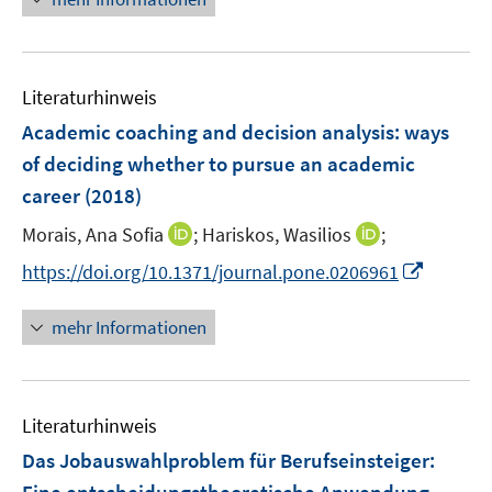
f
u
ö
e
f
e
f
u
n
m
f
e
e
F
n
Literaturhinweis
m
n
e
e
F
Academic coaching and decision analysis
:
ways
n
n
e
of deciding whether to pursue an academic
s
n
career
(2018)
t
s
e
t
I
I
Morais, Ana Sofia
;
Hariskos, Wasilios
;
r
e
n
n
I
https://doi.org/10.1371/journal.pone.0206961
ö
r
n
n
n
f
ö
e
e
n
f
mehr Informationen
f
u
u
e
n
f
e
e
u
e
n
m
m
e
n
e
F
F
Literaturhinweis
m
n
e
e
F
Das Jobauswahlproblem für Berufseinsteiger:
n
n
e