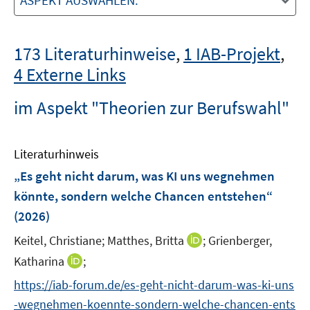
ASPEKT AUSWÄHLEN:
173 Literaturhinweise
,
1 IAB-Projekt
,
4 Externe Links
im Aspekt "Theorien zur Berufswahl"
Literaturhinweis
„Es geht nicht darum, was KI uns wegnehmen
könnte, sondern welche Chancen entstehen“
(2026)
I
Keitel, Christiane;
Matthes, Britta
;
Grienberger,
n
I
Katharina
;
n
n
https://iab-forum.de/es-geht-nicht-darum-was-ki-uns
e
n
-wegnehmen-koennte-sondern-welche-chancen-ents
u