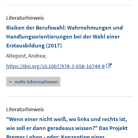
u
e
Literaturhinweis
m
F
Risiken der Berufswahl
:
Wahrnehmungen und
e
Handlungsorientierungen bei der Wahl einer
n
Erstausbildung
(2017)
s
t
Altepost, Andrea;
e
I
https://doi.org/10.1007/978-3-658-16744-8
r
n
ö
n
mehr Informationen
f
e
f
u
n
e
e
Literaturhinweis
m
n
F
"Wenn einer nicht weiß, wo links und rechts ist,
e
wie soll er dann geradeaus wissen?" Das Projekt
n
Bremer Leben - oder: Konzeption einer