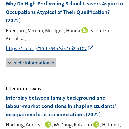
F
Why Do High‐Performing School Leavers Aspire to
s
n
n
e
t
Occupations Atypical of Their Qualification?
s
s
n
e
t
(2022)
t
s
r
e
e
t
I
Eberhard, Verena;
Mentges, Hanna
;
Schnitzler,
ö
r
r
e
n
Annalisa;
f
ö
ö
r
n
f
I
f
f
https://doi.org/10.17645/si.v10i2.5102
ö
e
n
n
f
f
f
u
e
n
n
n
mehr Informationen
f
e
n
e
e
e
n
m
u
n
n
e
F
e
n
e
Literaturhinweis
m
n
F
Interplay between family background and
s
e
labour-market conditions in shaping students'
t
n
e
occupational status expectations
(2022)
s
r
t
I
I
Hartung, Andreas
;
Weßling, Katarina
;
Hillmert,
ö