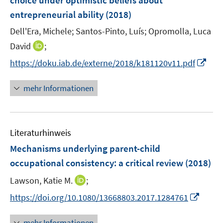
choice under optimistic beliefs about
n
entrepreneurial ability
(2018)
s
t
Dell'Era, Michele;
Santos-Pinto, Luís;
Opromolla, Luca
e
I
David
;
r
n
I
https://doku.iab.de/externe/2018/k181120v11.pdf
ö
n
n
f
e
n
mehr Informationen
f
u
e
n
e
u
e
m
e
n
F
Literaturhinweis
m
e
F
Mechanisms underlying parent-child
n
e
occupational consistency
:
a critical review
(2018)
s
n
t
I
Lawson, Katie M.
;
s
e
n
t
I
https://doi.org/10.1080/13668803.2017.1284761
r
n
e
n
ö
e
r
n
mehr Informationen