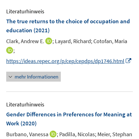
n
e
n
e
Literaturhinweis
m
n
F
The true returns to the choice of occupation and
e
education
(2021)
n
I
Clark, Andrew E.
;
Layard, Richard;
Cotofan, Maria
s
n
t
I
;
n
e
n
I
https://ideas.repec.org/p/cep/cepdps/dp1746.html
e
r
n
n
u
ö
e
n
mehr Informationen
e
f
u
e
m
f
e
u
F
n
m
e
e
e
F
Literaturhinweis
m
n
n
e
F
Gender Differences in Preferences for Meaning at
s
n
e
t
Work
(2020)
s
n
e
t
I
Burbano, Vanessa
;
Padilla, Nicolas;
Meier, Stephan
s
r