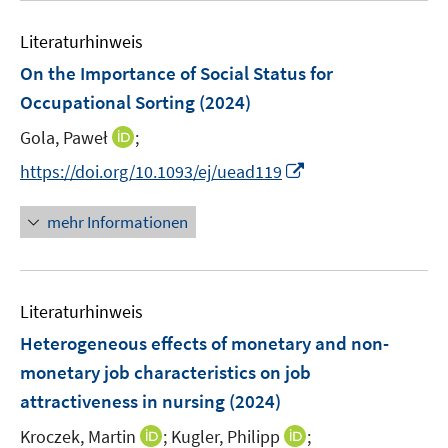
n
m
e
n
e
F
Literaturhinweis
m
n
e
F
On the Importance of Social Status for
n
e
Occupational Sorting
(2024)
s
n
t
I
Gola, Paweł
;
s
e
n
t
I
https://doi.org/10.1093/ej/uead119
r
n
e
n
ö
e
r
n
mehr Informationen
f
u
ö
e
f
e
f
u
n
m
f
e
e
F
n
Literaturhinweis
m
n
e
e
F
Heterogeneous effects of monetary and non-
n
n
e
monetary job characteristics on job
s
n
attractiveness in nursing
t
(2024)
s
e
t
I
I
Kroczek, Martin
;
Kugler, Philipp
;