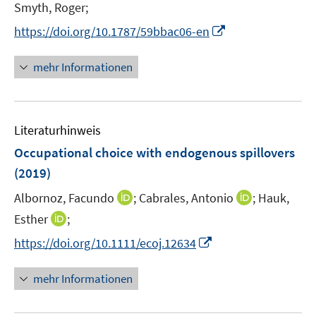
t
Smyth, Roger;
ö
e
I
https://doi.org/10.1787/59bbac06-en
f
r
n
f
ö
n
n
mehr Informationen
f
e
e
f
u
n
n
e
e
Literaturhinweis
m
n
F
Occupational choice with endogenous spillovers
e
(2019)
n
I
I
Albornoz, Facundo
;
Cabrales, Antonio
;
Hauk,
s
n
n
t
I
Esther
;
n
n
e
n
I
https://doi.org/10.1111/ecoj.12634
e
e
r
n
n
u
u
ö
e
n
mehr Informationen
e
e
f
u
e
m
m
f
e
u
F
F