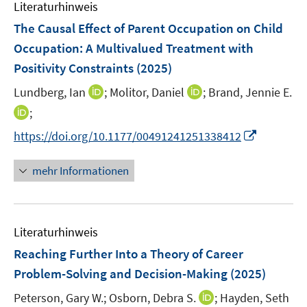
e
F
n
Literaturhinweis
m
n
e
e
F
The Causal Effect of Parent Occupation on Child
n
n
e
Occupation: A Multivalued Treatment with
s
n
Positivity Constraints
(2025)
t
s
e
t
I
I
Lundberg, Ian
;
Molitor, Daniel
;
Brand, Jennie E.
r
e
n
n
I
;
ö
r
n
n
n
f
I
https://doi.org/10.1177/00491241251338412
ö
e
e
n
f
n
f
u
u
e
n
n
mehr Informationen
f
e
e
u
e
e
n
m
m
e
n
u
e
F
F
m
e
n
e
e
F
Literaturhinweis
m
n
n
e
F
Reaching Further Into a Theory of Career
s
s
n
e
t
t
Problem-Solving and Decision-Making
(2025)
s
n
e
e
t
I
Peterson, Gary W.;
Osborn, Debra S.
;
Hayden, Seth
s
r
r