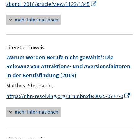
e
I
sband_2018/article/view/1123/1345
r
n
ö
n
mehr Informationen
f
e
f
u
n
e
e
Literaturhinweis
m
n
F
Warum werden Berufe nicht gewählt?
:
Die
e
Relevanz von Attraktions- und Aversionsfaktoren
n
in der Berufsfindung
(2019)
s
t
Matthes, Stephanie;
e
I
https://nbn-resolving.org/urn:nbn:de:0035-0777-0
r
n
ö
n
mehr Informationen
f
e
f
u
n
e
e