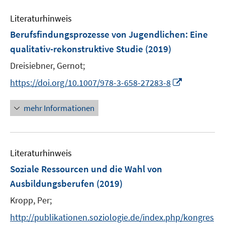
n
m
e
e
e
e
F
Literaturhinweis
m
n
n
n
e
F
Berufsfindungsprozesse von Jugendlichen
:
Eine
s
s
n
e
t
t
qualitativ-rekonstruktive Studie
(2019)
s
n
e
e
t
Dreisiebner, Gernot;
s
r
r
e
t
I
https://doi.org/10.1007/978-3-658-27283-8
ö
ö
r
e
n
f
f
ö
r
n
mehr Informationen
f
f
f
ö
e
n
n
f
f
u
e
e
n
f
e
n
n
e
n
Literaturhinweis
m
n
e
F
Soziale Ressourcen und die Wahl von
n
e
Ausbildungsberufen
(2019)
n
Kropp, Per;
s
t
http://publikationen.soziologie.de/index.php/kongres