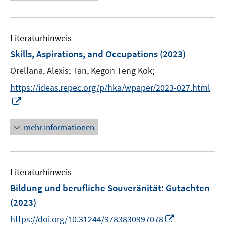
e
u
e
m
Literaturhinweis
F
Skills, Aspirations, and Occupations
(2023)
e
Orellana, Alexis;
Tan, Kegon Teng Kok;
n
s
https://ideas.repec.org/p/hka/wpaper/2023-027.html
t
I
e
n
r
n
mehr Informationen
ö
e
f
u
f
e
n
Literaturhinweis
m
e
F
Bildung und berufliche Souveränität
:
Gutachten
n
e
(2023)
n
I
https://doi.org/10.31244/9783830997078
s