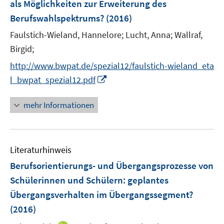
als Möglichkeiten zur Erweiterung des
s
Berufswahlspektrums?
(2016)
t
e
Faulstich-Wieland, Hannelore;
Lucht, Anna;
Wallraf,
r
Birgid;
ö
http://www.bwpat.de/spezial12/faulstich-wieland_eta
f
I
f
l_bwpat_spezial12.pdf
n
n
n
e
mehr Informationen
e
n
u
e
Literaturhinweis
m
F
Berufsorientierungs- und Übergangsprozesse von
e
Schülerinnen und Schülern
:
geplantes
n
Übergangsverhalten im Übergangssegment?
s
(2016)
t
e