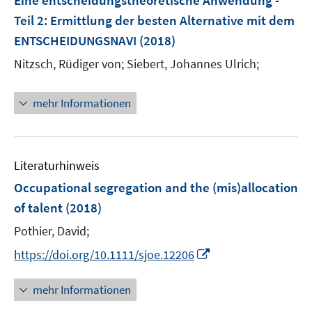
Eine entscheidungstheoretische Anwendung -
s
s
n
Teil 2
:
Ermittlung der besten Alternative mit dem
t
t
s
e
e
ENTSCHEIDUNGSNAVI
(2018)
t
r
r
e
Nitzsch, Rüdiger von;
Siebert, Johannes Ulrich;
ö
ö
r
f
f
ö
mehr Informationen
f
f
f
n
n
f
e
e
n
n
n
e
Literaturhinweis
n
Occupational segregation and the (mis)allocation
of talent
(2018)
Pothier, David;
I
https://doi.org/10.1111/sjoe.12206
n
n
mehr Informationen
e