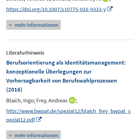
e
n
I
https://doi.org/10.1007/s10775-016-9333-y
r
n
n
ö
e
n
mehr Informationen
f
u
e
f
e
u
n
m
e
e
F
Literaturhinweis
m
n
e
F
Berufsorientierung als Identitätsmanagement
:
n
e
konzeptionelle Überlegungen zur
s
n
Vorhersagbarkeit von Berufswahlprozessen
t
s
e
(2016)
t
r
e
I
Blaich, Ingo;
Frey, Andreas
;
ö
r
n
f
http://www.bwpat.de/spezial12/blaich_frey_bwpat_s
ö
n
f
I
pezial12.pdf
f
e
n
n
f
u
e
n
n
mehr Informationen
e