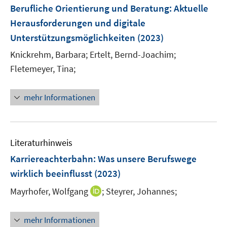
e
e
e
F
Berufliche Orientierung und Beratung
:
Aktuelle
n
n
n
e
Herausforderungen und digitale
s
s
n
Unterstützungsmöglichkeiten
t
(2023)
t
s
e
e
t
Knickrehm, Barbara;
Ertelt, Bernd-Joachim;
r
r
e
Fletemeyer, Tina;
ö
ö
r
f
f
ö
mehr Informationen
f
f
f
n
n
f
e
e
n
n
n
e
Literaturhinweis
n
Karriereachterbahn
:
Was unsere Berufswege
wirklich beeinflusst
(2023)
I
Mayrhofer, Wolfgang
;
Steyrer, Johannes;
n
n
mehr Informationen