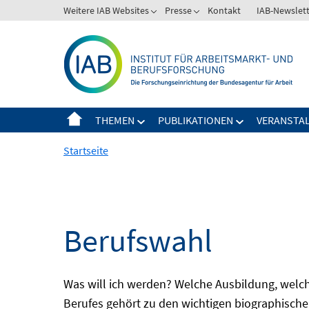
Springe
Weitere IAB Websites
Presse
Kontakt
IAB-Newslet
zum
Inhalt
THEMEN
PUBLIKATIONEN
VERANSTA
Startseite
Berufswahl
Was will ich werden? Welche Ausbildung, welche
Berufes gehört zu den wichtigen biographische