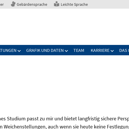
ter
Gebärdensprache
Leichte Sprache
LTUNGEN
GRAFIK UND DATEN
TEAM
KARRIERE
DAS 
s Studium passt zu mir und bietet langfristig sichere Per
n Weichenstellungen, auch wenn sie heute keine Festlegung 