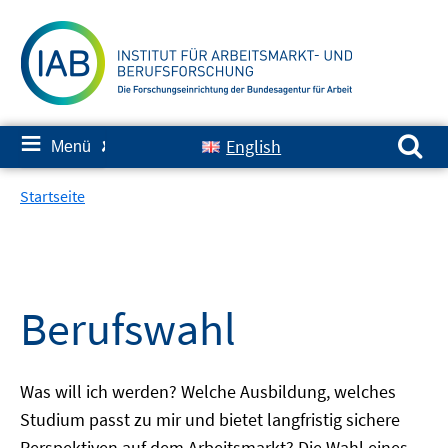
Springe
zum
Inhalt
Suchen nach:
≡
English
Menü
✘
Startseite
Berufswahl
Was will ich werden? Welche Ausbildung, welches
Studium passt zu mir und bietet langfristig sichere
Perspektiven auf dem Arbeitsmarkt? Die Wahl eines