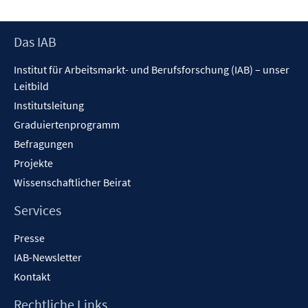
Footer
Das IAB
Inhalt
Institut für Arbeitsmarkt- und Berufsforschung (IAB) – unser
Leitbild
Institutsleitung
Graduiertenprogramm
Befragungen
Projekte
Wissenschaftlicher Beirat
Services
Presse
IAB-Newsletter
Kontakt
Rechtliche Links