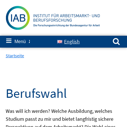
Springe
zum
Inhalt
Suchen nach:
≡
English
Menü
✘
Startseite
Berufswahl
Was will ich werden? Welche Ausbildung, welches
Studium passt zu mir und bietet langfristig sichere
Perspektiven auf dem Arbeitsmarkt? Die Wahl eines