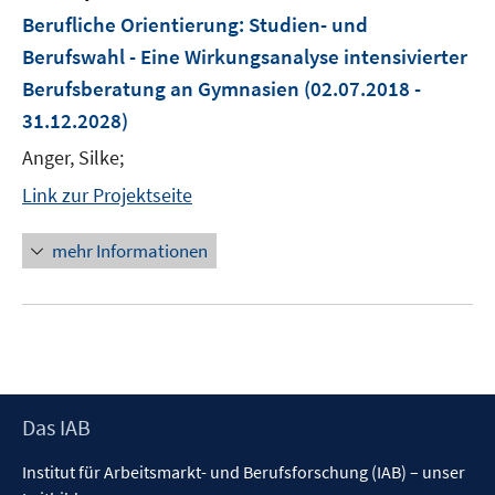
Berufliche Orientierung: Studien- und
Berufswahl - Eine Wirkungsanalyse intensivierter
Berufsberatung an Gymnasien
(02.07.2018 -
31.12.2028)
Anger, Silke;
Link zur Projektseite
mehr Informationen
Footer
Das IAB
Inhalt
Institut für Arbeitsmarkt- und Berufsforschung (IAB) – unser