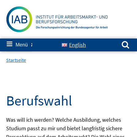
Springe
zum
Inhalt
Suchen nach:
≡
English
Menü
✘
Startseite
Berufswahl
Was will ich werden? Welche Ausbildung, welches
Studium passt zu mir und bietet langfristig sichere
Perspektiven auf dem Arbeitsmarkt? Die Wahl eines