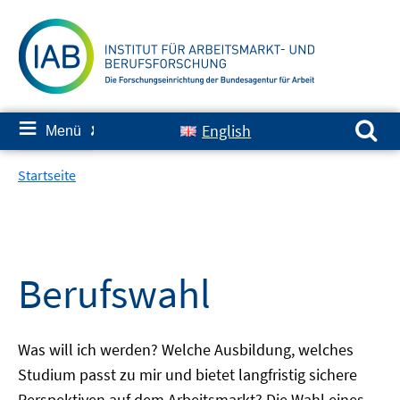
Springe
zum
Inhalt
Suchen nach:
≡
English
Menü
✘
Startseite
Berufswahl
Was will ich werden? Welche Ausbildung, welches
Studium passt zu mir und bietet langfristig sichere
Perspektiven auf dem Arbeitsmarkt? Die Wahl eines