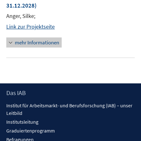
31.12.2028)
Anger, Silke;
Link zur Projektseite
mehr Informationen
Footer
Das IAB
Inhalt
Institut für Arbeitsmarkt- und Berufsforschung (IAB) – unser
Leitbild
Institutsleitung
Graduiertenprogramm
Befragungen