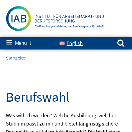
Springe
zum
Inhalt
Suchen nach:
≡
English
Menü
✘
Startseite
Berufswahl
Was will ich werden? Welche Ausbildung, welches
Studium passt zu mir und bietet langfristig sichere
Perspektiven auf dem Arbeitsmarkt? Die Wahl eines