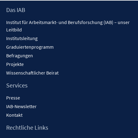
Footer
Das IAB
Inhalt
Institut für Arbeitsmarkt- und Berufsforschung (IAB) – unser
Leitbild
Institutsleitung
Graduiertenprogramm
Befragungen
Projekte
Wissenschaftlicher Beirat
Services
Presse
IAB-Newsletter
Kontakt
Rechtliche Links