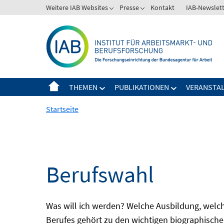
Springe
Weitere IAB Websites
Presse
Kontakt
IAB-Newslet
zum
Inhalt
THEMEN
PUBLIKATIONEN
VERANSTA
Startseite
Berufswahl
Was will ich werden? Welche Ausbildung, welche
Berufes gehört zu den wichtigen biographische