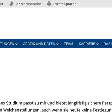
ter
Gebärdensprache
Leichte Sprache
LTUNGEN
GRAFIK UND DATEN
TEAM
KARRIERE
DAS 
s Studium passt zu mir und bietet langfristig sichere Per
n Weichenstellungen, auch wenn sie heute keine Festlegung 