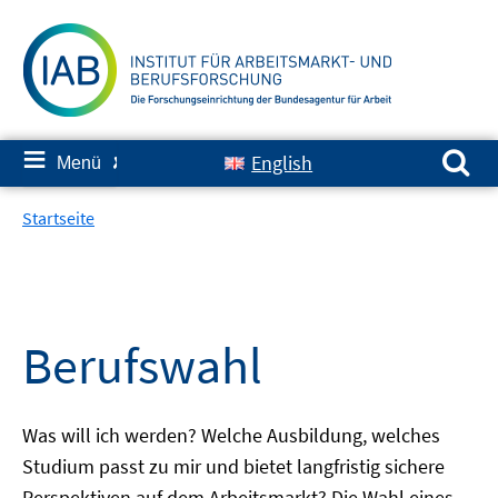
Springe
zum
Inhalt
Suchen nach:
≡
English
Menü
✘
Startseite
Berufswahl
Was will ich werden? Welche Ausbildung, welches
Studium passt zu mir und bietet langfristig sichere
Perspektiven auf dem Arbeitsmarkt? Die Wahl eines