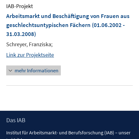
IAB-Projekt
Arbeitsmarkt und Beschäftigung von Frauen aus
geschlechtsuntypischen Fächern
(01.06.2002 -
31.03.2008)
Schreyer, Franziska;
Link zur Projektseite
mehr Informationen
Footer
Das IAB
Inhalt
Institut für Arbeitsmarkt- und Berufsforschung (IAB) – unser