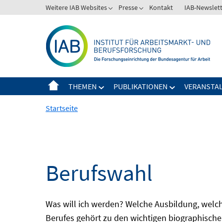
Springe
Weitere IAB Websites
Presse
Kontakt
IAB-Newslet
zum
Inhalt
THEMEN
PUBLIKATIONEN
VERANSTA
Startseite
Berufswahl
Was will ich werden? Welche Ausbildung, welche
Berufes gehört zu den wichtigen biographische