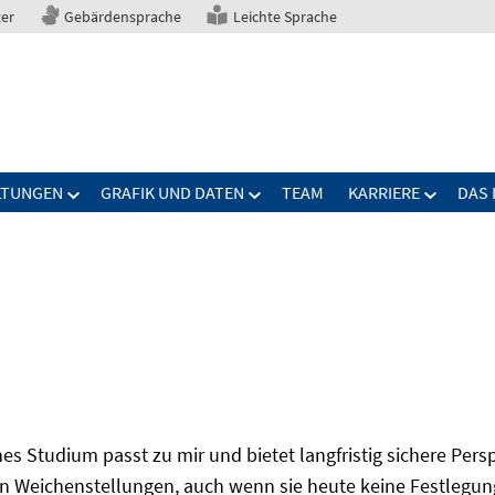
ter
Gebärdensprache
Leichte Sprache
LTUNGEN
GRAFIK UND DATEN
TEAM
KARRIERE
DAS 
s Studium passt zu mir und bietet langfristig sichere Per
n Weichenstellungen, auch wenn sie heute keine Festlegung 