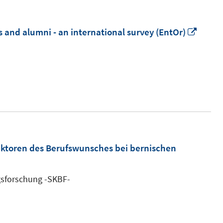
In
s and alumni - an international survey (EntOr)
neue
Fenst
öffne
ktoren des Berufswunsches bei bernischen
gsforschung -SKBF-