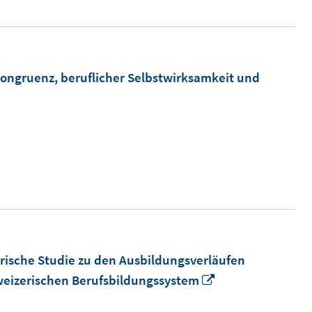
ngruenz, beruflicher Selbstwirksamkeit und
rische Studie zu den Ausbildungsverläufen
In
weizerischen Berufsbildungssystem
neuem