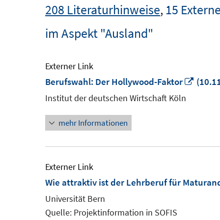
208 Literaturhinweise
,
15 Externe
im Aspekt "Ausland"
Externer Link
In
Berufswahl: Der Hollywood-Faktor
(10.1
neue
Institut der deutschen Wirtschaft Köln
Fenst
mehr Informationen
öffne
Externer Link
Wie attraktiv ist der Lehrberuf für Matur
Universität Bern
Quelle: Projektinformation in SOFIS