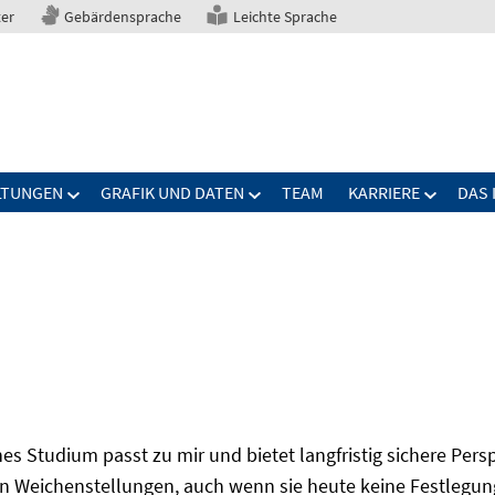
ter
Gebärdensprache
Leichte Sprache
LTUNGEN
GRAFIK UND DATEN
TEAM
KARRIERE
DAS 
s Studium passt zu mir und bietet langfristig sichere Per
n Weichenstellungen, auch wenn sie heute keine Festlegung 