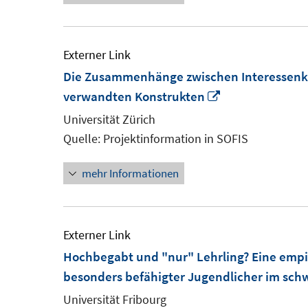
Externer Link
Die Zusammenhänge zwischen Interessenko
In
verwandten Konstrukten
neuem
Universität Zürich
Fenster
Quelle: Projektinformation in SOFIS
öffnen
mehr Informationen
Externer Link
Hochbegabt und "nur" Lehrling? Eine empi
besonders befähigter Jugendlicher im sch
Universität Fribourg