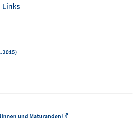
 Links
1.2015)
m
er
n
In
andinnen und Maturanden
neuem
Fenster