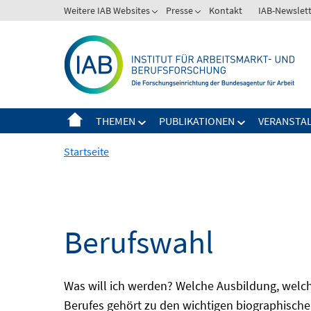
Springe
Weitere IAB Websites
Presse
Kontakt
IAB-Newslet
zum
Inhalt
THEMEN
PUBLIKATIONEN
VERANSTA
Startseite
Berufswahl
Was will ich werden? Welche Ausbildung, welche
Berufes gehört zu den wichtigen biographische