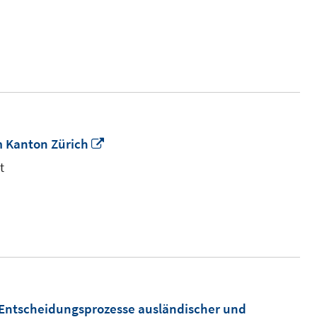
Fenster
öffnen
In
m Kanton Zürich
neuem
t
Fenster
öffnen
 Entscheidungsprozesse ausländischer und