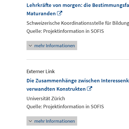
Lehrkräfte von morgen: die Bestimmungsfa
In
Maturanden
neuem
Schweizerische Koordinationsstelle für Bildun
Fenster
Quelle: Projektinformation in SOFIS
öffnen
mehr Informationen
Externer Link
Die Zusammenhänge zwischen Interessenko
In
verwandten Konstrukten
neuem
Universität Zürich
Fenster
Quelle: Projektinformation in SOFIS
öffnen
mehr Informationen