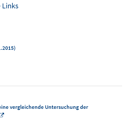
 Links
1.2015)
m
er
n
eine vergleichende Untersuchung der
In
neuem