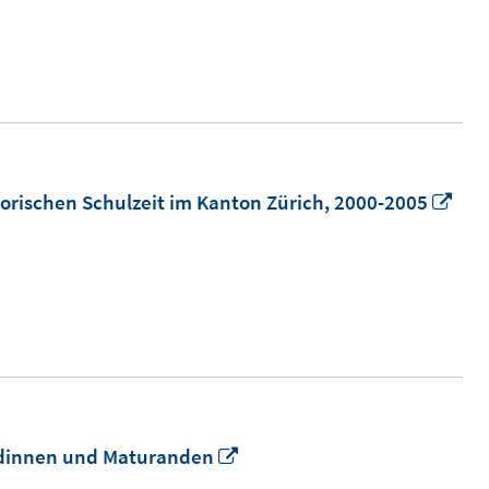
Fenster
öffnen
In
orischen Schulzeit im Kanton Zürich, 2000-2005
ne
Fen
öff
In
andinnen und Maturanden
neuem