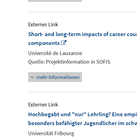
Externer Link
Short- and long-term impacts of career coun
In
components
neuem
Université de Lausanne
Fenster
Quelle: Projektinformation in SOFIS
öffnen
mehr Informationen
Externer Link
Hochbegabt und "nur" Lehrling? Eine empi
besonders befähigter Jugendlicher im sch
Universität Fribourg