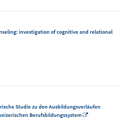
seling: investigation of cognitive and relational
rische Studie zu den Ausbildungsverläufen
In
weizerischen Berufsbildungssystem
neuem