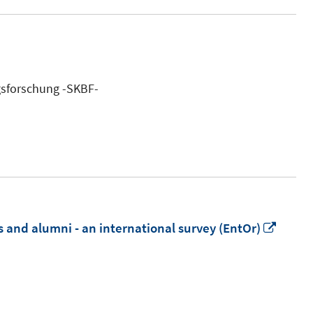
n
neuem
gsforschung -SKBF-
enster
ffnen
In
s and alumni - an international survey (EntOr)
neue
Fenst
öffne