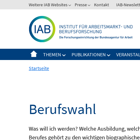
Springe
Weitere IAB Websites
Presse
Kontakt
IAB-Newslet
zum
Inhalt
THEMEN
PUBLIKATIONEN
VERANSTA
Startseite
Berufswahl
Was will ich werden? Welche Ausbildung, welche
Berufes gehört zu den wichtigen biographische