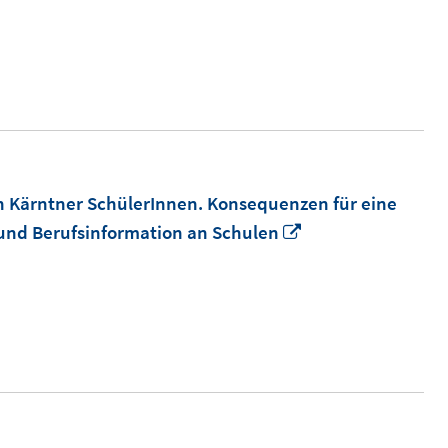
Fenster
öffnen
 Kärntner SchülerInnen. Konsequenzen für eine
In
und Berufsinformation an Schulen
neuem
Fenster
öffnen