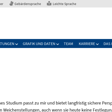
ter
Gebärdensprache
Leichte Sprache
LTUNGEN
GRAFIK UND DATEN
TEAM
KARRIERE
DAS 
s Studium passt zu mir und bietet langfristig sichere Per
n Weichenstellungen, auch wenn sie heute keine Festlegung 