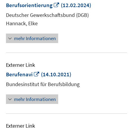
In
Berufsorientierung
(12.02.2024)
neuem
Deutscher Gewerkschaftsbund (DGB)
Fenster
Hannack, Elke
öffnen
mehr Informationen
Externer Link
In
Berufenavi
(14.10.2021)
neuem
Bundesinstitut für Berufsbildung
Fenster
öffnen
mehr Informationen
Externer Link