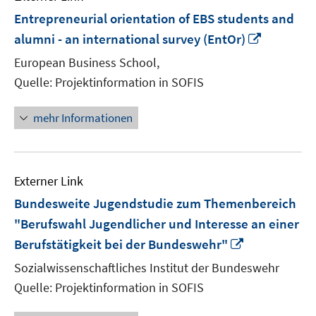
Entrepreneurial orientation of EBS students and
In
alumni - an international survey (EntOr)
neuem
European Business School,
Fenster
Quelle: Projektinformation in SOFIS
öffnen
mehr Informationen
Externer Link
Bundesweite Jugendstudie zum Themenbereich
"Berufswahl Jugendlicher und Interesse an einer
In
Berufstätigkeit bei der Bundeswehr"
neuem
Sozialwissenschaftliches Institut der Bundeswehr
Fenster
Quelle: Projektinformation in SOFIS
öffnen