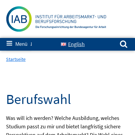
Springe
zum
Inhalt
Suchen nach:
≡
English
Menü
✘
Startseite
Berufswahl
Was will ich werden? Welche Ausbildung, welches
Studium passt zu mir und bietet langfristig sichere
Perspektiven auf dem Arbeitsmarkt? Die Wahl eines