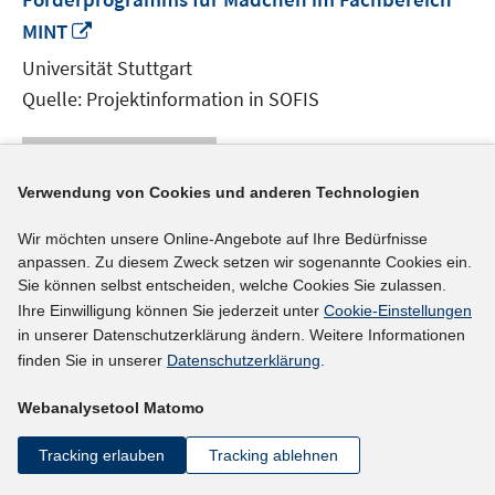
In
MINT
neuem
Universität Stuttgart
Fenster
Quelle: Projektinformation in SOFIS
öffnen
mehr Informationen
Verwendung von Cookies und anderen Technologien
Wir möchten unsere Online-Angebote auf Ihre Bedürfnisse
Externer Link
anpassen. Zu diesem Zweck setzen wir sogenannte Cookies ein.
Berufswahlentscheidung, Selbstbild und Eignung
Sie können selbst entscheiden, welche Cookies Sie zulassen.
Ihre Einwilligung können Sie jederzeit unter
Cookie-Einstellungen
künftiger Grund- und Hauptschullehrkräfte in
in unserer Datenschutzerklärung ändern. Weitere Informationen
In
der zweiten Ausbildungsphase
finden Sie in unserer
Datenschutzerklärung
.
neuem
Universität Frankfurt
Fenster
Webanalysetool Matomo
Quelle: Projektinformation in SOFIS
öffnen
Tracking erlauben
Tracking ablehnen
mehr Informationen