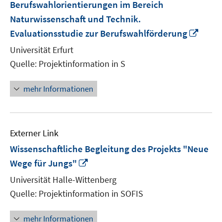
Berufswahlorientierungen im Bereich
Naturwissenschaft und Technik.
In
Evaluationsstudie zur Berufswahlförderung
neue
Universität Erfurt
Fenst
Quelle: Projektinformation in S
öffne
mehr Informationen
Externer Link
Wissenschaftliche Begleitung des Projekts "Neue
In
Wege für Jungs"
neuem
Universität Halle-Wittenberg
Fenster
Quelle: Projektinformation in SOFIS
öffnen
mehr Informationen