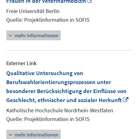
Frauen in der Veterinärmedizin
neuem
Freie Universität Berlin
Fenster
Quelle: Projektinformation in SOFIS
öffnen
mehr Informationen
Externer Link
Qualitative Untersuchung von
Berufswahlorientierungsprozessen unter
besonderer Berücksichtigung der Einflüsse von
In
Geschlecht, ethnischer und sozialer Herkunft
ne
Katholische Hochschule Nordrhein-Westfalen
Fen
Quelle: Projektinformation in SOFIS
öff
mehr Informationen