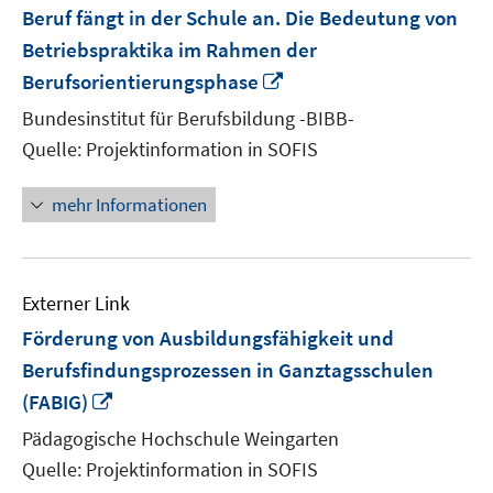
Beruf fängt in der Schule an. Die Bedeutung von
Betriebspraktika im Rahmen der
In
Berufsorientierungsphase
neuem
Bundesinstitut für Berufsbildung -BIBB-
Fenster
Quelle: Projektinformation in SOFIS
öffnen
mehr Informationen
Externer Link
Förderung von Ausbildungsfähigkeit und
Berufsfindungsprozessen in Ganztagsschulen
In
(FABIG)
neuem
Pädagogische Hochschule Weingarten
Fenster
Quelle: Projektinformation in SOFIS
öffnen