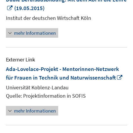
In
(19.05.2015)
neuem
Institut der deutschen Wirtschaft Köln
Fenster
öffnen
mehr Informationen
Externer Link
Ada-Lovelace-Projekt - Mentorinnen-Netzwerk
In
für Frauen in Technik und Naturwissenschaft
neu
Universität Koblenz-Landau
Fen
Quelle: Projektinformation in SOFIS
öff
mehr Informationen