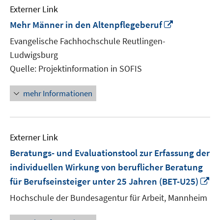
Externer Link
In
Mehr Männer in den Altenpflegeberuf
neuem
Evangelische Fachhochschule Reutlingen-
Fenster
Ludwigsburg
öffnen
Quelle: Projektinformation in SOFIS
mehr Informationen
Externer Link
Beratungs- und Evaluationstool zur Erfassung der
individuellen Wirkung von beruflicher Beratung
In
für Berufseinsteiger unter 25 Jahren (BET-U25)
n
Hochschule der Bundesagentur für Arbeit, Mannheim
Fe
öf