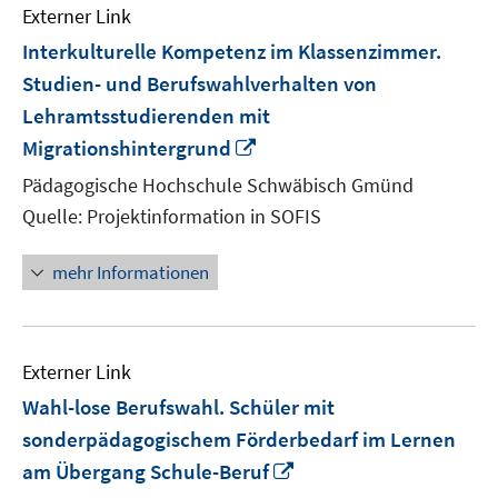
Externer Link
Interkulturelle Kompetenz im Klassenzimmer.
Studien- und Berufswahlverhalten von
Lehramtsstudierenden mit
In
Migrationshintergrund
neuem
Pädagogische Hochschule Schwäbisch Gmünd
Fenster
Quelle: Projektinformation in SOFIS
öffnen
mehr Informationen
Externer Link
Wahl-lose Berufswahl. Schüler mit
sonderpädagogischem Förderbedarf im Lernen
In
am Übergang Schule-Beruf
neuem