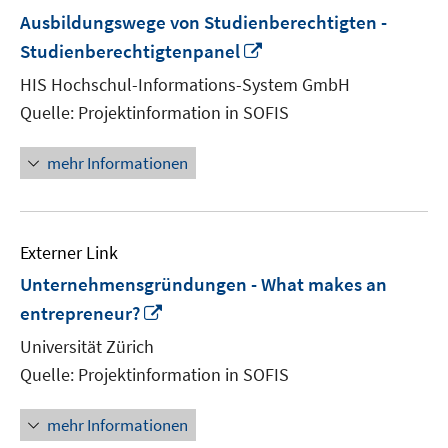
Ausbildungswege von Studienberechtigten -
In
Studienberechtigtenpanel
neuem
HIS Hochschul-Informations-System GmbH
Fenster
Quelle: Projektinformation in SOFIS
öffnen
mehr Informationen
Externer Link
Unternehmensgründungen - What makes an
In
entrepreneur?
neuem
Universität Zürich
Fenster
Quelle: Projektinformation in SOFIS
öffnen
mehr Informationen