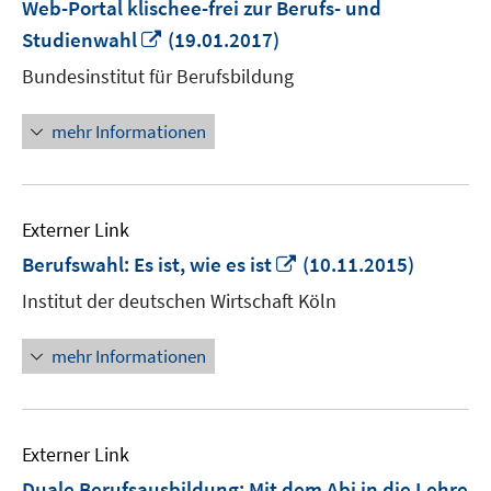
Web-Portal klischee-frei zur Berufs- und
In
Studienwahl
(19.01.2017)
neuem
Bundesinstitut für Berufsbildung
Fenster
öffnen
mehr Informationen
Externer Link
In
Berufswahl: Es ist, wie es ist
(10.11.2015)
neuem
Institut der deutschen Wirtschaft Köln
Fenster
öffnen
mehr Informationen
Externer Link
Duale Berufsausbildung: Mit dem Abi in die Lehre