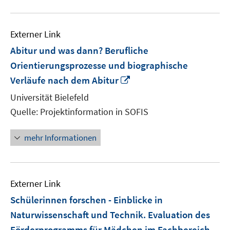
Externer Link
Abitur und was dann? Berufliche
Orientierungsprozesse und biographische
In
Verläufe nach dem Abitur
neuem
Universität Bielefeld
Fenster
Quelle: Projektinformation in SOFIS
öffnen
mehr Informationen
Externer Link
Schülerinnen forschen - Einblicke in
Naturwissenschaft und Technik. Evaluation des
Förderprogramms für Mädchen im Fachbereich