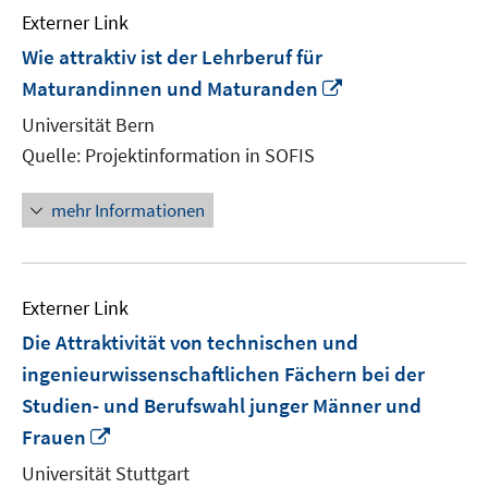
Externer Link
Wie attraktiv ist der Lehrberuf für
In
Maturandinnen und Maturanden
neuem
Universität Bern
Fenster
Quelle: Projektinformation in SOFIS
öffnen
mehr Informationen
Externer Link
Die Attraktivität von technischen und
ingenieurwissenschaftlichen Fächern bei der
Studien- und Berufswahl junger Männer und
In
Frauen
neuem
Universität Stuttgart
Fenster