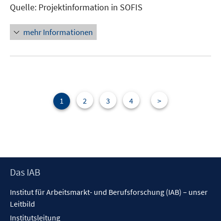
Quelle: Projektinformation in SOFIS
öffnen
mehr Informationen
1
2
3
4
>
Footer
Das IAB
Inhalt
Institut für Arbeitsmarkt- und Berufsforschung (IAB) – unser
Leitbild
Institutsleitung