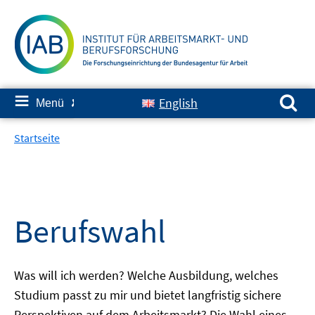
Springe
zum
Inhalt
Suchen nach:
≡
English
Menü
✘
Startseite
Berufswahl
Was will ich werden? Welche Ausbildung, welches
Studium passt zu mir und bietet langfristig sichere
Perspektiven auf dem Arbeitsmarkt? Die Wahl eines