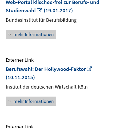
Web-Portal klischee-frei zur Berufs- und
In
Studienwahl
(19.01.2017)
neuem
Bundesinstitut für Berufsbildung
Fenster
öffnen
mehr Informationen
Externer Link
In
Berufswahl: Der Hollywood-Faktor
neuem
(10.11.2015)
Fenster
Institut der deutschen Wirtschaft Köln
öffnen
mehr Informationen
Externer Link