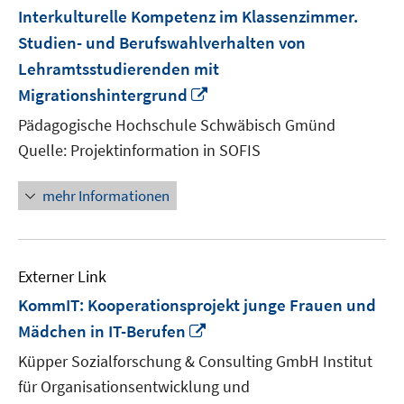
Interkulturelle Kompetenz im Klassenzimmer.
Studien- und Berufswahlverhalten von
Lehramtsstudierenden mit
In
Migrationshintergrund
neuem
Pädagogische Hochschule Schwäbisch Gmünd
Fenster
Quelle: Projektinformation in SOFIS
öffnen
mehr Informationen
Externer Link
KommIT: Kooperationsprojekt junge Frauen und
In
Mädchen in IT-Berufen
neuem
Küpper Sozialforschung & Consulting GmbH Institut
Fenster
für Organisationsentwicklung und
öffnen