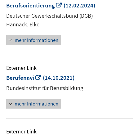
In
Berufsorientierung
(12.02.2024)
neuem
Deutscher Gewerkschaftsbund (DGB)
Fenster
Hannack, Elke
öffnen
mehr Informationen
Externer Link
In
Berufenavi
(14.10.2021)
neuem
Bundesinstitut für Berufsbildung
Fenster
öffnen
mehr Informationen
Externer Link