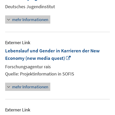
neuem
Deutsches Jugendinstitut
Fenste
öffnen
mehr Informationen
Externer Link
Lebenslauf und Gender in Karrieren der New
In
Economy (new media quest)
neuem
Forschungsagentur rais
Fenster
Quelle: Projektinformation in SOFIS
öffnen
mehr Informationen
Externer Link