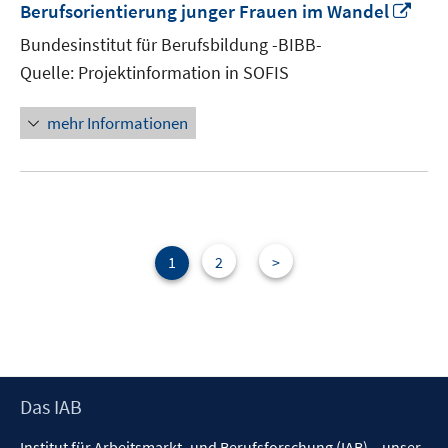
In
Berufsorientierung junger Frauen im Wandel
neu
Bundesinstitut für Berufsbildung -BIBB-
Fens
Quelle: Projektinformation in SOFIS
öffn
mehr Informationen
1
2
>
Footer
Das IAB
Inhalt
Institut für Arbeitsmarkt- und Berufsforschung (IAB) – unser