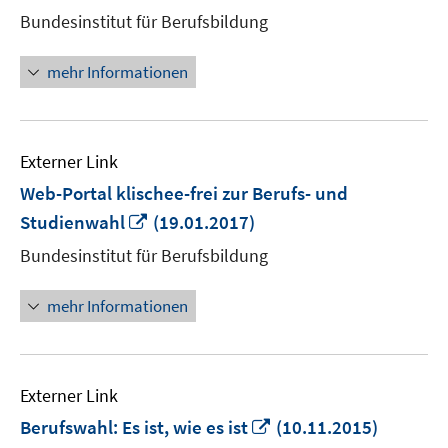
neuem
Bundesinstitut für Berufsbildung
Fenster
öffnen
mehr Informationen
Externer Link
Web-Portal klischee-frei zur Berufs- und
In
Studienwahl
(19.01.2017)
neuem
Bundesinstitut für Berufsbildung
Fenster
öffnen
mehr Informationen
Externer Link
In
Berufswahl: Es ist, wie es ist
(10.11.2015)