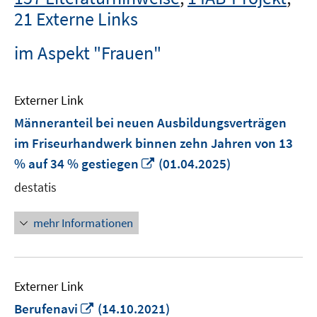
21 Externe Links
im Aspekt "Frauen"
Externer Link
Männeranteil bei neuen Ausbildungsverträgen
im Friseurhandwerk binnen zehn Jahren von 13
In
% auf 34 % gestiegen
(01.04.2025)
neuem
destatis
Fenster
öffnen
mehr Informationen
Externer Link
In
Berufenavi
(14.10.2021)