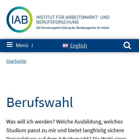
Springe
zum
Inhalt
Suchen nach:
≡
English
Menü
✘
Startseite
Berufswahl
Was will ich werden? Welche Ausbildung, welches
Studium passt zu mir und bietet langfristig sichere
Perspektiven auf dem Arbeitsmarkt? Die Wahl eines