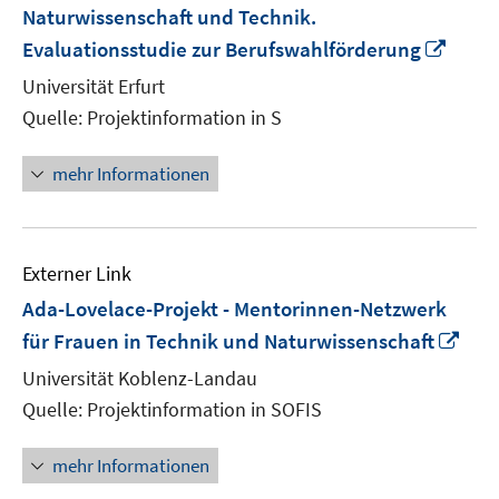
Naturwissenschaft und Technik.
In
Evaluationsstudie zur Berufswahlförderung
neue
Universität Erfurt
Fenst
Quelle: Projektinformation in S
öffne
mehr Informationen
Externer Link
Ada-Lovelace-Projekt - Mentorinnen-Netzwerk
In
für Frauen in Technik und Naturwissenschaft
neu
Universität Koblenz-Landau
Fen
Quelle: Projektinformation in SOFIS
öff
mehr Informationen