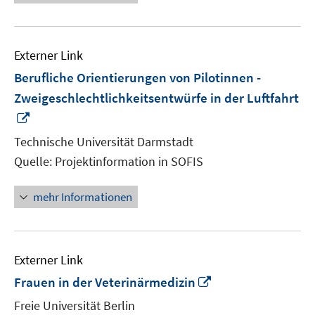
Externer Link
Berufliche Orientierungen von Pilotinnen -
Zweigeschlechtlichkeitsentwürfe in der Luftfahrt
In
neuem
Technische Universität Darmstadt
Fenster
Quelle: Projektinformation in SOFIS
öffnen
mehr Informationen
Externer Link
In
Frauen in der Veterinärmedizin
neuem
Freie Universität Berlin
Fenster