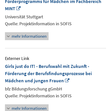
Förderprogramms für Mädchen im Fachbereich
In
MINT
neuem
Universität Stuttgart
Fenster
Quelle: Projektinformation in SOFIS
öffnen
mehr Informationen
Externer Link
Girls just do IT! - Berufswahl mit Zukunft -
Förderung der Berufsfindungsprozesse bei
In
Mädchen und jungen Frauen
neuem
bfz Bildungsforschung gGmbH
Fenster
Quelle: Projektinformation in SOFIS
öffnen
mehr Informationen