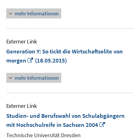
Fenster
öffnen
mehr Informationen
Externer Link
Generation Y: So tickt die Wirtschaftselite von
In
morgen
(18.05.2015)
neuem
Fenster
mehr Informationen
öffnen
Externer Link
Studien- und Berufswahl von Schulabgängern
In
mit Hochschulreife in Sachsen 2004
neuem
Technische Universität Dresden
Fenster