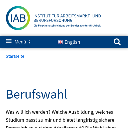
Springe
zum
Inhalt
Suchen nach:
≡
English
Menü
✘
Startseite
Berufswahl
Was will ich werden? Welche Ausbildung, welches
Studium passt zu mir und bietet langfristig sichere
Perspektiven auf dem Arbeitsmarkt? Die Wahl eines