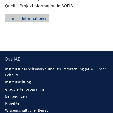
Fenster
Quelle: Projektinformation in SOFIS
öffnen
mehr Informationen
Footer
Das IAB
Inhalt
Institut für Arbeitsmarkt- und Berufsforschung (IAB) – unser
Leitbild
Institutsleitung
Graduiertenprogramm
Befragungen
Projekte
Wissenschaftlicher Beirat