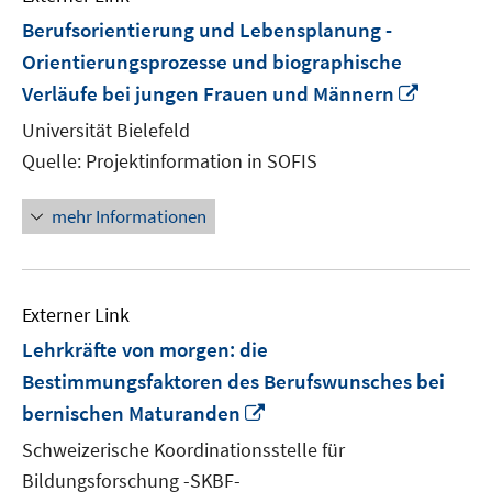
Berufsorientierung und Lebensplanung -
Orientierungsprozesse und biographische
In
Verläufe bei jungen Frauen und Männern
neuem
Universität Bielefeld
Fenster
Quelle: Projektinformation in SOFIS
öffnen
mehr Informationen
Externer Link
Lehrkräfte von morgen: die
Bestimmungsfaktoren des Berufswunsches bei
In
bernischen Maturanden
neuem
Schweizerische Koordinationsstelle für
Fenster
Bildungsforschung -SKBF-
öffnen