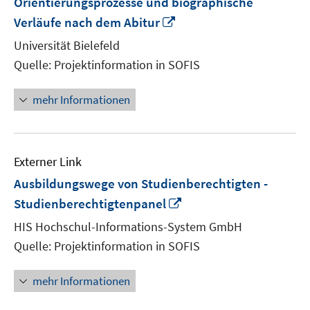
Orientierungsprozesse und biographische
In
Verläufe nach dem Abitur
neuem
Universität Bielefeld
Fenster
Quelle: Projektinformation in SOFIS
öffnen
mehr Informationen
Externer Link
Ausbildungswege von Studienberechtigten -
In
Studienberechtigtenpanel
neuem
HIS Hochschul-Informations-System GmbH
Fenster
Quelle: Projektinformation in SOFIS
öffnen
mehr Informationen