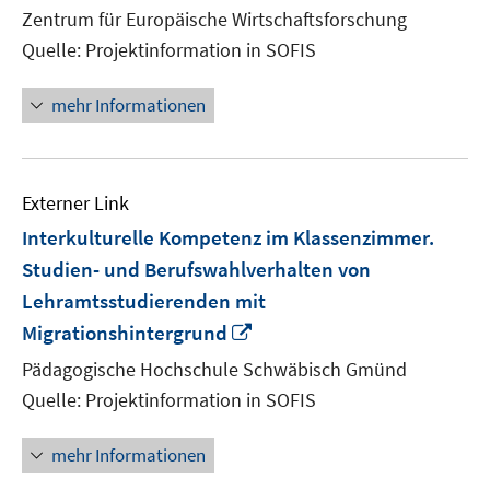
neu
Zentrum für Europäische Wirtschaftsforschung
Fens
Quelle: Projektinformation in SOFIS
öffn
mehr Informationen
Externer Link
Interkulturelle Kompetenz im Klassenzimmer.
Studien- und Berufswahlverhalten von
Lehramtsstudierenden mit
In
Migrationshintergrund
neuem
Pädagogische Hochschule Schwäbisch Gmünd
Fenster
Quelle: Projektinformation in SOFIS
öffnen
mehr Informationen